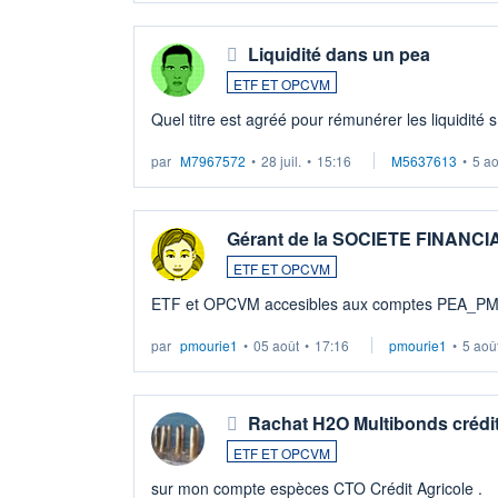
Liquidité dans un pea
ETF ET OPCVM
Quel titre est agréé pour rémunérer les liquidité 
par
M7967572
•
28 juil.
•
15:16
M5637613
•
5 a
Gérant de la SOCIETE FINANC
ETF ET OPCVM
ETF et OPCVM accesibles aux comptes PEA_P
par
pmourie1
•
05 août
•
17:16
pmourie1
•
5 aoû
Rachat H2O Multibonds crédit
ETF ET OPCVM
sur mon compte espèces CTO Crédit Agricole .