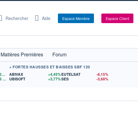
Rechercher
Aide
Espace Membre
Espace Client
Matières Premières
Forum
+ FORTES HAUSSES ET BAISSES SBF 120
1,1526
$US
ABIVAX
+4,45%
EUTELSAT
-8,15%
8
$US
UBISOFT
+3,77%
SES
-3,68%