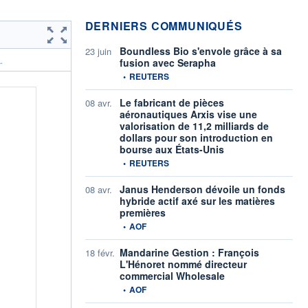
DERNIERS COMMUNIQUÉS
Boundless Bio s'envole grâce à sa
23 juin
fusion avec Serapha
.
information fournie par
•
REUTERS
Le fabricant de pièces
08 avr.
aéronautiques Arxis vise une
valorisation de 11,2 milliards de
dollars pour son introduction en
bourse aux États-Unis
information fournie par
•
REUTERS
Janus Henderson dévoile un fonds
08 avr.
hybride actif axé sur les matières
premières
information fournie par
•
AOF
Mandarine Gestion : François
18 févr.
L'Hénoret nommé directeur
commercial Wholesale
information fournie par
•
AOF