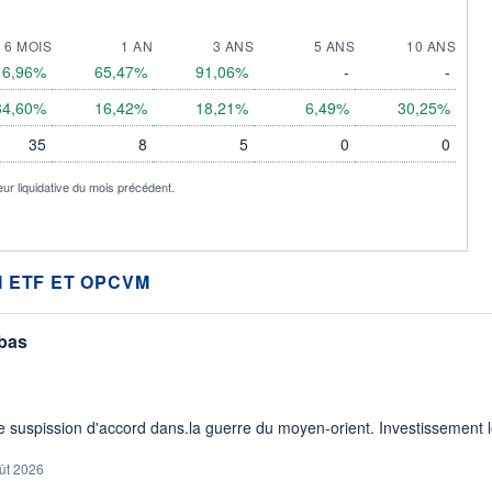
6 MOIS
1 AN
3 ANS
5 ANS
10 ANS
16,96%
65,47%
91,06%
-
-
34,60%
16,42%
18,21%
6,49%
30,25%
35
8
5
0
0
eur liquidative du mois précédent.
 ETF ET OPCVM
 bas
 suspission d'accord dans.la guerre du moyen-orient. Investissement lo
ût 2026