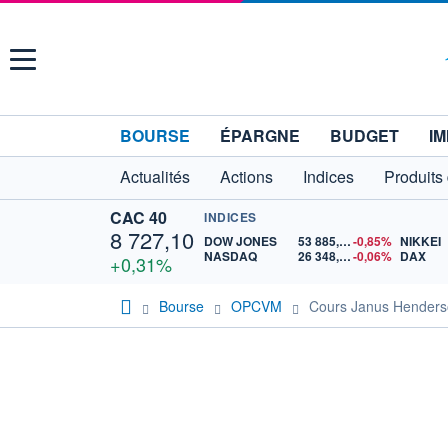
Menu
BOURSE
ÉPARGNE
BUDGET
IM
Actualités
Actions
Indices
Produits
CAC 40
INDICES
8 727,10
DOW JONES
53 885,10
-0,85%
NIKKEI
NASDAQ
26 348,35
-0,06%
DAX
+0,31%
Bourse
OPCVM
Cours Janus Henders