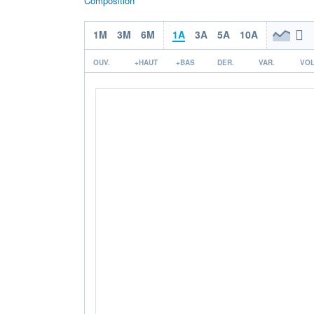
Composition
1M
3M
6M
1A
3A
5A
10A
OUV.
+HAUT
+BAS
DER.
VAR.
VOL