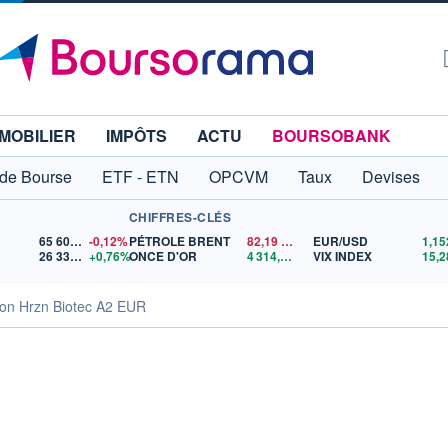
MOBILIER
IMPÔTS
ACTU
BOURSOBANK
 de Bourse
ETF - ETN
OPCVM
Taux
Devises
CHIFFRES-CLÉS
65 606,71
-0,12%
PÉTROLE BRENT
82,19
$US
EUR/USD
26 338,75
+0,76%
ONCE D'OR
4 314,46
$US
VIX INDEX
15,2
on Hrzn Biotec A2 EUR