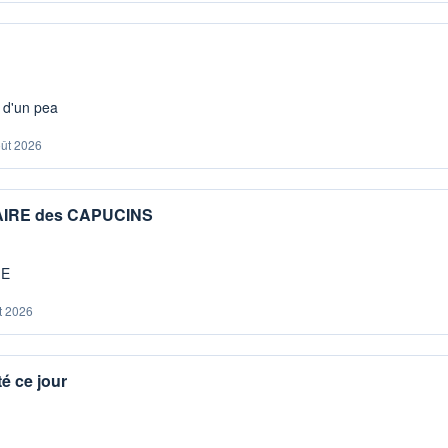
s d'un pea
oût 2026
IAIRE des CAPUCINS
ME
t 2026
é ce jour