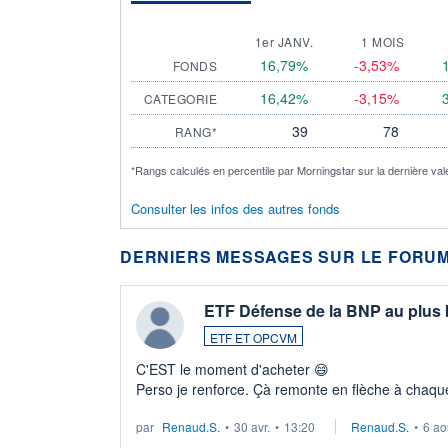
1er JANV.
1 MOIS
16,79%
-3,53%
FONDS
16,42%
-3,15%
CATEGORIE
39
78
RANG*
*Rangs calculés en percentile par Morningstar sur la dernière val
Consulter les infos des autres fonds
DERNIERS MESSAGES SUR LE FORUM
ETF Défense de la BNP au plus
ETF ET OPCVM
C'EST le moment d'acheter 😄​
Perso je renforce. Çà remonte en flèche à chaque
LU3 ...
par
Renaud.S.
•
30 avr.
•
13:20
Renaud.S.
•
6 ao