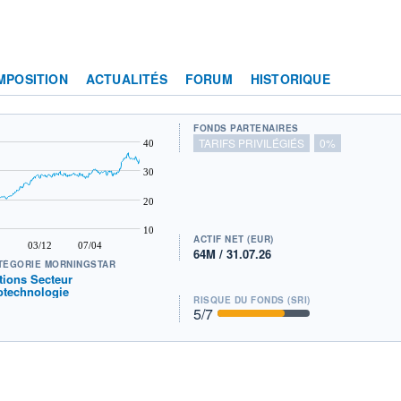
MPOSITION
ACTUALITÉS
FORUM
HISTORIQUE
FONDS PARTENAIRES
TARIFS PRIVILÉGIÉS
0%
40
30
20
10
ACTIF NET (EUR)
03/12
07/04
64M / 31.07.26
TÉGORIE MORNINGSTAR
tions Secteur
otechnologie
RISQUE DU FONDS (SRI)
5
/7