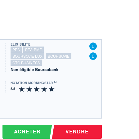
ÉLIGIBILITÉ
PEA
PEA-PME
BOURSOVIE LUX
BOURSOVIE
CTO BUSINESS
Non éligible Boursobank
NOTATION MORNINGSTAR ⁽¹⁾
ACHETER
VENDRE