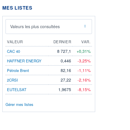
MES LISTES
Valeurs les plus consultées
VALEUR
DERNIER
VAR.
8 727,1
+0,31%
CAC 40
0,446
-3,25%
HAFFNER ENERGY
82,16
-1,11%
Pétrole Brent
27,22
-2,16%
2CRSI
1,9675
-8,15%
EUTELSAT
Gérer mes listes