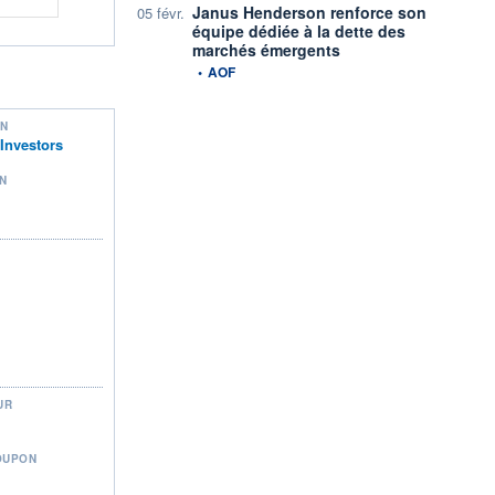
Janus Henderson renforce son
05 févr.
équipe dédiée à la dette des
marchés émergents
information fournie par
•
AOF
ON
Investors
N
UR
OUPON