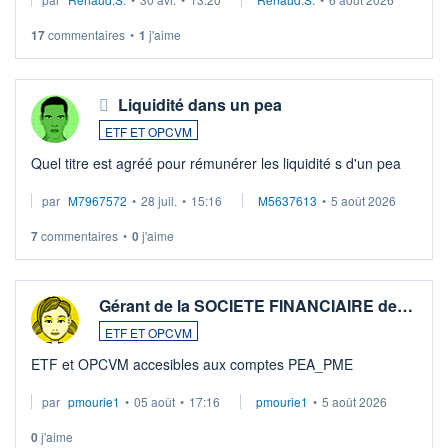
Investissement long terme tip top pour sa retraite.
LU3 ...
17
commentaires
•
1
j'aime
Liquidité dans un pea
ETF ET OPCVM
Quel titre est agréé pour rémunérer les liquidité s d'un pea
par
M7967572
•
28 juil.
•
15:16
M5637613
•
5 août 2026
7
commentaires
•
0
j'aime
Gérant de la SOCIETE FINANCIAIRE de…
ETF ET OPCVM
ETF et OPCVM accesibles aux comptes PEA_PME
par
pmourie1
•
05 août
•
17:16
pmourie1
•
5 août 2026
0
j'aime