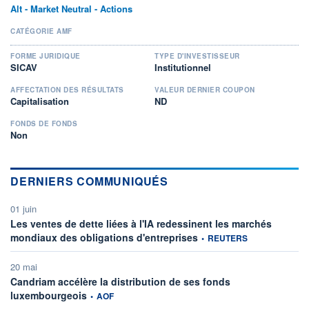
Alt - Market Neutral - Actions
CATÉGORIE AMF
FORME JURIDIQUE
TYPE D'INVESTISSEUR
SICAV
Institutionnel
AFFECTATION DES RÉSULTATS
VALEUR DERNIER COUPON
Capitalisation
ND
FONDS DE FONDS
Non
DERNIERS COMMUNIQUÉS
01 juin
Les ventes de dette liées à l'IA redessinent les marchés
information fournie par
mondiaux des obligations d'entreprises
•
REUTERS
20 mai
Candriam accélère la distribution de ses fonds
information fournie par
luxembourgeois
•
AOF