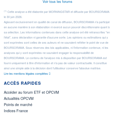
Voir tous les forums
(1)
Cette analyse a été élaborée par MORNINGSTAR et diffusée par BOURSORAMA
le 30 juin 2026.
Agissant exclusivement en qualité de canal de diffusion, BOURSORAMA n'a participé
en aucune manière à son élaboration ni exercé aucun pouvoir discrétionnaire quant à
sa sélection. Les informations contenues dans cette analyse ont été retranscrites "en
l'état", sans déclaration ni garantie d'aucune sorte. Les opinions ou estimations qui y
sont exprimées sont celles de ses auteurs et ne sauraient refléter le point de vue de
BOURSORAMA. Sous réserves des lois applicables, ni l'information contenue, ni les
analyses qui y sont exprimées ne sauraient engager la responsabilité de
BOURSORAMA. Le contenu de l'analyse mis à disposition par BOURSORAMA est
fourni uniquement à titre d'information et n'a pas de valeur contractuelle. Il constitue
ainsi une simple aide à la décision dont l'utilisateur conserve l'absolue maîtrise.
Lire les mentions légales complètes
ACCÈS RAPIDES
Accéder au forum ETF et OPCVM
Actualités OPCVM
Points de marché
Indices France