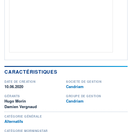
Non éligible Boursobank
ACTIF NET (EUR)
191M / 31.07.26
NOTATION MORNINGSTAR ⁽¹⁾
RISQUE DU FONDS (SRI)
5
/7
+ PORTEFEUILLE
+ LISTE
CARACTÉRISTIQUES
DATE DE CRÉATION
SOCIÉTÉ DE GESTION
10.06.2020
Candriam
GÉRANTS
GROUPE DE GESTION
Hugo Morin
Candriam
Damien Vergnaud
CATÉGORIE GÉNÉRALE
Alternatifs
CATÉGORIE MORNINGSTAR