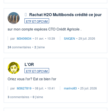
Rachat H2O Multibonds crédité ce jour
ETF ET OPCVM
sur mon compte espèces CTO Crédit Agricole .
par
M3406634
•
01 avr.
•
10:39
SAIQEN
•
29 juil. 2026
24
commentaires
•
2
j'aime
L'OR
ETF ET OPCVM
Oriez vous l'or? Est ce bien l'or
par
M3627819
•
08 juil.
•
10:41
marino83
•
25 juil. 2026
3
commentaires
•
0
j'aime