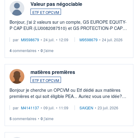
Valeur pas négociable
ETF ET OPCVM
Bonjour, j'ai 2 valeurs sur un compte, GS EUROPE EQUITY-
P CAP EUR (LU0082087510) et GS PROTECTION-P CAP
EUR (LU0546913194), que je souhaite vendre. Lorsque je
par
M9598679
•
24 juil.
•
12:09
M9598679
•
24 juil. 2026
veux procéder à la vente, on me signale ...
4
commentaires
•
0
j'aime
matières premières
ETF ET OPCVM
Bonjour je cherche un OPCVM ou Etf dédié aux matières
premières et qui soit éligible PEA... Auriez vous une idée?
Merci de vos conseils
par
M4141137
•
09 juil.
•
11:09
SAIQEN
•
23 juil. 2026
5
commentaires
•
0
j'aime