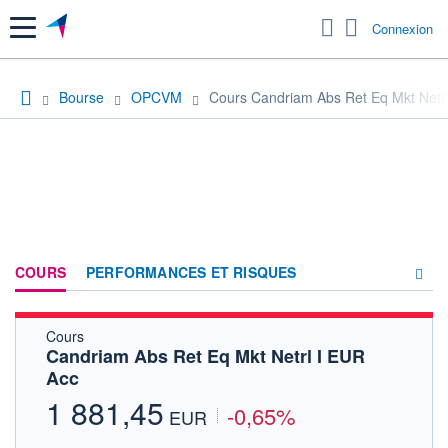
Menu
Connexion
Bourse
OPCVM
Cours Candriam Abs Ret Eq Mkt Netr
COURS
PERFORMANCES ET RISQUES
Cours
COMPOSITION
Candriam Abs Ret Eq Mkt Netrl I EUR
Acc
ACTUALITÉS
1 881,45
-0,65%
FORUM
EUR
HISTORIQUE