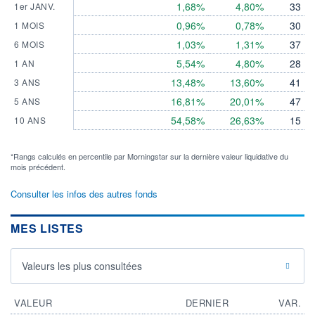
1,68%
4,80%
33
1er JANV.
0,96%
0,78%
30
1 MOIS
1,03%
1,31%
37
6 MOIS
5,54%
4,80%
28
1 AN
13,48%
13,60%
41
3 ANS
16,81%
20,01%
47
5 ANS
54,58%
26,63%
15
10 ANS
*Rangs calculés en percentile par Morningstar sur la dernière valeur liquidative du
mois précédent.
Consulter les infos des autres fonds
MES LISTES
Valeurs les plus consultées
VALEUR
DERNIER
VAR.