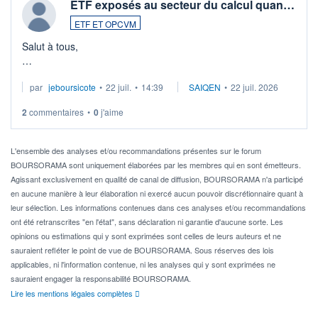
ETF exposés au secteur du calcul quan…
ETF ET OPCVM
Salut à tous,
Je cherche à investir sur le secteur du calcul quantique, mais
par
jeboursicote
•
22 juil.
•
14:39
SAIQEN
•
22 juil. 2026
via un ETF plutôt que des actions individuelles.
2
commentaires
•
0
j'aime
Idéalement, je voudrais qu'il soit éligible au PEA.
Pour l' ...
L'ensemble des analyses et/ou recommandations présentes sur le forum
BOURSORAMA sont uniquement élaborées par les membres qui en sont émetteurs.
Agissant exclusivement en qualité de canal de diffusion, BOURSORAMA n'a participé
en aucune manière à leur élaboration ni exercé aucun pouvoir discrétionnaire quant à
leur sélection. Les informations contenues dans ces analyses et/ou recommandations
ont été retranscrites "en l'état", sans déclaration ni garantie d'aucune sorte. Les
opinions ou estimations qui y sont exprimées sont celles de leurs auteurs et ne
sauraient refléter le point de vue de BOURSORAMA. Sous réserves des lois
applicables, ni l'information contenue, ni les analyses qui y sont exprimées ne
sauraient engager la responsabilité BOURSORAMA.
Lire les mentions légales complètes