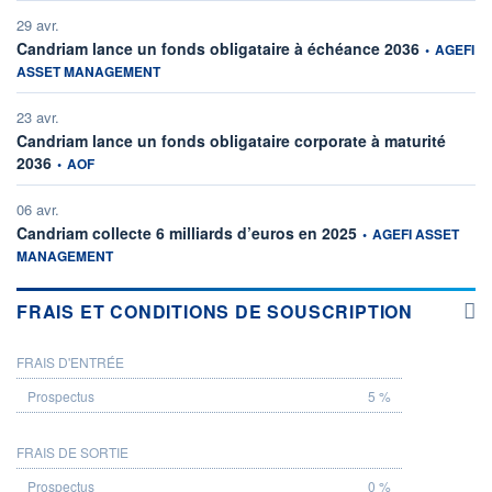
29 avr.
information 
Candriam lance un fonds obligataire à échéance 2036
•
AGEFI
ASSET MANAGEMENT
23 avr.
Candriam lance un fonds obligataire corporate à maturité
information fournie par
2036
•
AOF
06 avr.
information fournie par
Candriam collecte 6 milliards d’euros en 2025
•
AGEFI ASSET
MANAGEMENT
FRAIS ET CONDITIONS DE SOUSCRIPTION
FRAIS D'ENTRÉE
PROSPECTUS
5 %
FRAIS DE SORTIE
0 %