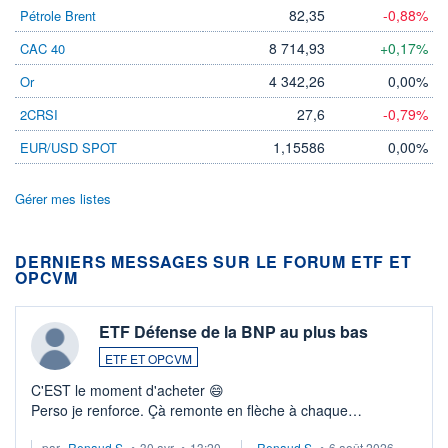
82,35
-0,88%
Pétrole Brent
8 714,93
+0,17%
CAC 40
4 342,26
0,00%
Or
27,6
-0,79%
2CRSI
1,15586
0,00%
EUR/USD SPOT
Gérer mes listes
DERNIERS MESSAGES SUR LE FORUM ETF ET
OPCVM
ETF Défense de la BNP au plus bas
ETF ET OPCVM
C'EST le moment d'acheter 😄​
Perso je renforce. Çà remonte en flèche à chaque
suspission d'accord dans.la guerre du moyen-orient.
par
Renaud.S.
•
30 avr.
•
13:20
Renaud.S.
•
6 août 2026