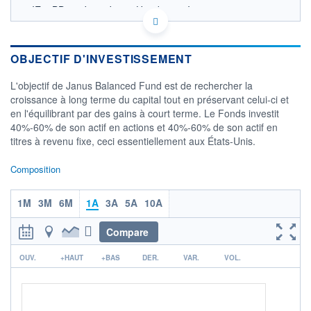
IE00BD860J92 - Janus Henderson Investors
OPCVM DERNIER COURS CONNU AU 06/08/2026
Consulter le prospectus / DIC
OBJECTIF D'INVESTISSEMENT
17
L'objectif de Janus Balanced Fund est de rechercher la
16
croissance à long terme du capital tout en préservant celui-ci et
en l'équilibrant par des gains à court terme. Le Fonds investit
15
40%-60% de son actif en actions et 40%-60% de son actif en
14
titres à revenu fixe, ceci essentiellement aux États-Unis.
04/12
08/04
Composition
CATÉGORIE MORNINGSTAR
Allocation EUR Modérée -
International
1M
3M
6M
1A
3A
5A
10A
FONDS PARTENAIRES
Compare
TARIFS PRIVILÉGIÉS
0%
r
ÉLIGIBILITÉ
OUV.
+HAUT
+BAS
DER.
VAR.
VOL.
PEA
PEA-PME
BOURSOVIE LUX
BOURSOVIE
CTO BUSINESS
Non éligible Boursobank