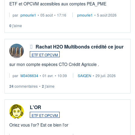
ETF et OPCVM accesibles aux comptes PEA_PME
par
pmourie1
•
05 août
•
17:16
pmourie1
•
5 août 2026
0
j'aime
Rachat H2O Multibonds crédité ce jour
ETF ET OPCVM
sur mon compte espèces CTO Crédit Agricole .
par
M3406634
•
01 avr.
•
10:39
SAIQEN
•
29 juil. 2026
24
commentaires
•
2
j'aime
L'OR
ETF ET OPCVM
Oriez vous l'or? Est ce bien l'or