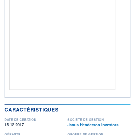
ACTIF NET (EUR)
8 164M / 31.03.25
NOTATION MORNINGSTAR ⁽¹⁾
RISQUE DU FONDS (SRI)
3
/7
+ PORTEFEUILLE
+ LISTE
CARACTÉRISTIQUES
DATE DE CRÉATION
SOCIÉTÉ DE GESTION
15.12.2017
Janus Henderson Investors
GÉRANTS
GROUPE DE GESTION