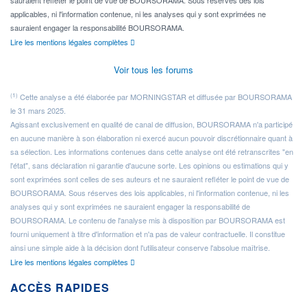
sauraient refléter le point de vue de BOURSORAMA. Sous réserves des lois
applicables, ni l'information contenue, ni les analyses qui y sont exprimées ne
sauraient engager la responsabilité BOURSORAMA.
Lire les mentions légales complètes
Voir tous les forums
(1)
Cette analyse a été élaborée par MORNINGSTAR et diffusée par BOURSORAMA
le 31 mars 2025.
Agissant exclusivement en qualité de canal de diffusion, BOURSORAMA n'a participé
en aucune manière à son élaboration ni exercé aucun pouvoir discrétionnaire quant à
sa sélection. Les informations contenues dans cette analyse ont été retranscrites "en
l'état", sans déclaration ni garantie d'aucune sorte. Les opinions ou estimations qui y
sont exprimées sont celles de ses auteurs et ne sauraient refléter le point de vue de
BOURSORAMA. Sous réserves des lois applicables, ni l'information contenue, ni les
analyses qui y sont exprimées ne sauraient engager la responsabilité de
BOURSORAMA. Le contenu de l'analyse mis à disposition par BOURSORAMA est
fourni uniquement à titre d'information et n'a pas de valeur contractuelle. Il constitue
ainsi une simple aide à la décision dont l'utilisateur conserve l'absolue maîtrise.
Lire les mentions légales complètes
ACCÈS RAPIDES