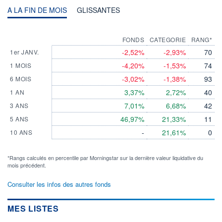
A LA FIN DE MOIS
GLISSANTES
FONDS
CATEGORIE
RANG*
-2,52%
-2,93%
70
1er JANV.
-4,20%
-1,53%
74
1 MOIS
-3,02%
-1,38%
93
6 MOIS
3,37%
2,72%
40
1 AN
7,01%
6,68%
42
3 ANS
46,97%
21,33%
11
5 ANS
-
21,61%
0
10 ANS
*Rangs calculés en percentile par Morningstar sur la dernière valeur liquidative du
mois précédent.
Consulter les infos des autres fonds
MES LISTES