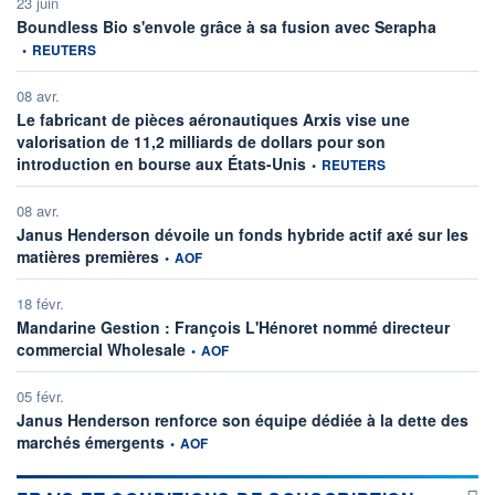
23 juin
informatio
Boundless Bio s'envole grâce à sa fusion avec Serapha
•
REUTERS
08 avr.
Le fabricant de pièces aéronautiques Arxis vise une
valorisation de 11,2 milliards de dollars pour son
information fournie par
introduction en bourse aux États-Unis
•
REUTERS
08 avr.
Janus Henderson dévoile un fonds hybride actif axé sur les
information fournie par
matières premières
•
AOF
18 févr.
Mandarine Gestion : François L'Hénoret nommé directeur
information fournie par
commercial Wholesale
•
AOF
05 févr.
Janus Henderson renforce son équipe dédiée à la dette des
information fournie par
marchés émergents
•
AOF