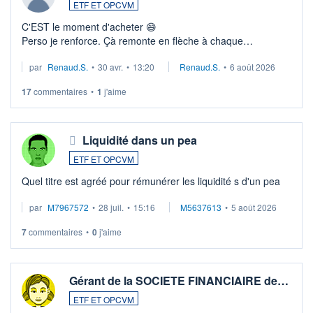
ETF ET OPCVM
C'EST le moment d'acheter 😄​
Perso je renforce. Çà remonte en flèche à chaque
suspission d'accord dans.la guerre du moyen-orient.
par
Renaud.S.
•
30 avr.
•
13:20
Renaud.S.
•
6 août 2026
Investissement long terme tip top pour sa retraite.
LU3 ...
17
commentaires
•
1
j'aime
Liquidité dans un pea
ETF ET OPCVM
Quel titre est agréé pour rémunérer les liquidité s d'un pea
par
M7967572
•
28 juil.
•
15:16
M5637613
•
5 août 2026
7
commentaires
•
0
j'aime
Gérant de la SOCIETE FINANCIAIRE de…
ETF ET OPCVM