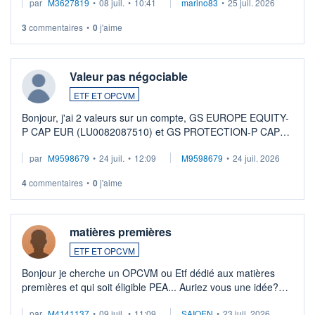
par
M3627819
•
08 juil.
•
10:41
marino83
•
25 juil. 2026
3
commentaires
•
0
j'aime
Valeur pas négociable
ETF ET OPCVM
Bonjour, j'ai 2 valeurs sur un compte, GS EUROPE EQUITY-
P CAP EUR (LU0082087510) et GS PROTECTION-P CAP
EUR (LU0546913194), que je souhaite vendre. Lorsque je
par
M9598679
•
24 juil.
•
12:09
M9598679
•
24 juil. 2026
veux procéder à la vente, on me signale ...
4
commentaires
•
0
j'aime
matières premières
ETF ET OPCVM
Bonjour je cherche un OPCVM ou Etf dédié aux matières
premières et qui soit éligible PEA... Auriez vous une idée?
Merci de vos conseils
par
M4141137
•
09 juil.
•
11:09
SAIQEN
•
23 juil. 2026