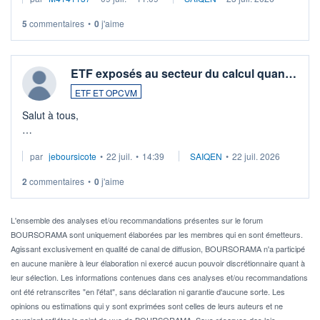
5
commentaires
•
0
j'aime
ETF exposés au secteur du calcul quan…
ETF ET OPCVM
Salut à tous,
Je cherche à investir sur le secteur du calcul quantique, mais
par
jeboursicote
•
22 juil.
•
14:39
SAIQEN
•
22 juil. 2026
via un ETF plutôt que des actions individuelles.
2
commentaires
•
0
j'aime
Idéalement, je voudrais qu'il soit éligible au PEA.
Pour l' ...
L'ensemble des analyses et/ou recommandations présentes sur le forum
BOURSORAMA sont uniquement élaborées par les membres qui en sont émetteurs.
Agissant exclusivement en qualité de canal de diffusion, BOURSORAMA n'a participé
en aucune manière à leur élaboration ni exercé aucun pouvoir discrétionnaire quant à
leur sélection. Les informations contenues dans ces analyses et/ou recommandations
ont été retranscrites "en l'état", sans déclaration ni garantie d'aucune sorte. Les
opinions ou estimations qui y sont exprimées sont celles de leurs auteurs et ne