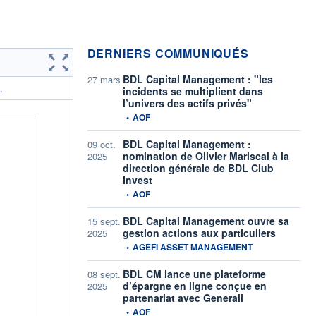
DERNIERS COMMUNIQUÉS
BDL Capital Management : "les
27 mars
incidents se multiplient dans
.
l’univers des actifs privés"
information fournie par
•
AOF
BDL Capital Management :
09 oct.
nomination de Olivier Mariscal à la
2025
direction générale de BDL Club
Invest
information fournie par
•
AOF
BDL Capital Management ouvre sa
15 sept.
gestion actions aux particuliers
2025
information fournie par
•
AGEFI ASSET MANAGEMENT
BDL CM lance une plateforme
08 sept.
d’épargne en ligne conçue en
2025
partenariat avec Generali
information fournie par
•
AOF