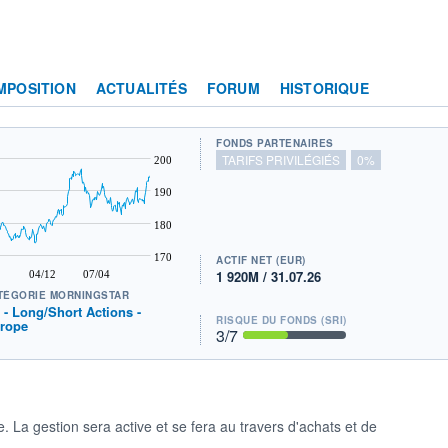
MPOSITION
ACTUALITÉS
FORUM
HISTORIQUE
FONDS PARTENAIRES
TARIFS PRIVILÉGIÉS
0%
200
190
180
170
ACTIF NET (EUR)
1 920M / 31.07.26
04/12
07/04
TÉGORIE MORNINGSTAR
t - Long/Short Actions -
RISQUE DU FONDS (SRI)
rope
3
/7
La gestion sera active et se fera au travers d'achats et de