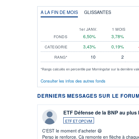
A LA FIN DE MOIS
GLISSANTES
1er JANV.
1 MOIS
6,50%
3,78%
FONDS
3,43%
0,19%
CATEGORIE
10
2
RANG*
*Rangs calculés en percentile par Morningstar sur la dernière val
Consulter les infos des autres fonds
DERNIERS MESSAGES SUR LE FORUM
ETF Défense de la BNP au plus
ETF ET OPCVM
C'EST le moment d'acheter 😄​
Perso je renforce. Çà remonte en flèche à chaque