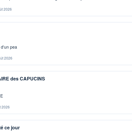
ût 2026
s d'un pea
oût 2026
IAIRE des CAPUCINS
ME
t 2026
é ce jour