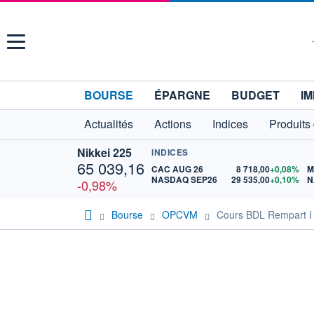
Menu
BOURSE
ÉPARGNE
BUDGET
IM
Actualités
Actions
Indices
Produits
Nikkei 225
INDICES
65 039,16
CAC AUG 26
8 718,00
+0,08%
M
NASDAQ SEP26
29 535,00
+0,10%
N
-0,98%
Bourse
OPCVM
Cours BDL Rempart I