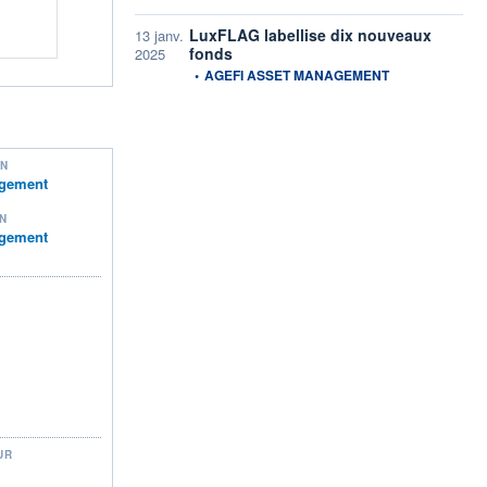
LuxFLAG labellise dix nouveaux
13 janv.
fonds
2025
information fournie par
•
AGEFI ASSET MANAGEMENT
ON
agement
N
agement
UR