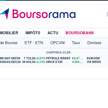
MOBILIER
IMPÔTS
ACTU
BOURSOBANK
 de Bourse
ETF - ETN
OPCVM
Taux
Devises
CHIFFRES-CLÉS
INI S&P SEP26
7 732,50
+0,01%
PÉTROLE BRENT
83,47
$US
EUR/USD
ASDAQ DEC26
29 834,50
+0,13%
ONCE D'OR
4 254,27
$US
VIX INDEX