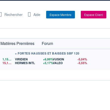
Rechercher
Aide
Espace Membre
Espace Client
Matières Premières
Forum
+ FORTES HAUSSES ET BAISSES SBF 120
1,1521
$US
VIRIDIEN
+6,99%
VUSION
-5,04%
15,15
$US
HERMES INTL
+5,17%
VALEO
-3,55%