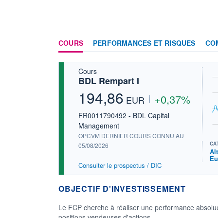
COURS
PERFORMANCES ET RISQUES
CO
Cours
BDL Rempart I
194,86
+0,37%
EUR
FR0011790492 - BDL Capital
Management
OPCVM DERNIER COURS CONNU AU
CA
05/08/2026
Al
Eu
Consulter le prospectus / DIC
OBJECTIF D'INVESTISSEMENT
Le FCP cherche à réaliser une performance absolue. 
positions vendeuses d'actions.