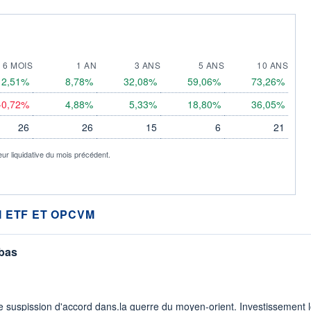
6 MOIS
1 AN
3 ANS
5 ANS
10 ANS
2,51%
8,78%
32,08%
59,06%
73,26%
-0,72%
4,88%
5,33%
18,80%
36,05%
26
26
15
6
21
eur liquidative du mois précédent.
 ETF ET OPCVM
 bas
 suspission d'accord dans.la guerre du moyen-orient. Investissement lo