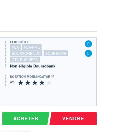
ÉLIGIBILITÉ
PEA
PEA-PME
BOURSOVIE LUX
BOURSOVIE
CTO BUSINESS
Non éligible Boursobank
NOTATION MORNINGSTAR ⁽¹⁾
ACHETER
VENDRE