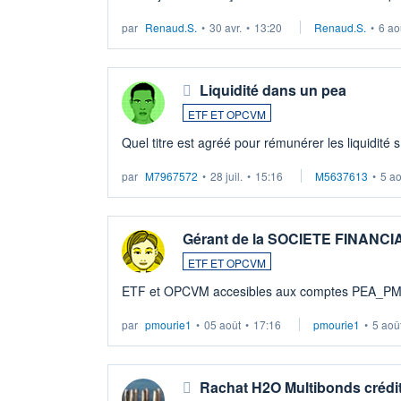
LU3 ...
par
Renaud.S.
•
30 avr.
•
13:20
Renaud.S.
•
6 ao
Liquidité dans un pea
ETF ET OPCVM
Quel titre est agréé pour rémunérer les liquidité 
par
M7967572
•
28 juil.
•
15:16
M5637613
•
5 a
Gérant de la SOCIETE FINANC
ETF ET OPCVM
ETF et OPCVM accesibles aux comptes PEA_P
par
pmourie1
•
05 août
•
17:16
pmourie1
•
5 aoû
Rachat H2O Multibonds crédit