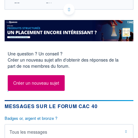
FR0003500008 PX1
EURONEXT PARIS DONNÉES TEMPS RÉEL
Politique d'exécution
8 760
8 740
8 720
Une question ? Un conseil ?
8 700
Créer un nouveau sujet afin d'obtenir des réponses de la
8 680
part de nos membres du forum.
11h53
14h46
OUVERTURE
CLÔTURE VEILLE
8 712,29
8 699,71
Créer un nouveau sujet
+ HAUT
+ BAS
8 755,03
8 697,19
MESSAGES SUR LE FORUM CAC 40
+HAUT 1ER
+BAS 1ER
JANVIER
JANVIER
8 755,03
7 505,27
Badges or, argent et bronze ?
VOLUME
DERNIER ÉCHANGE
3 363 M€
07.08.26 / 18:05:02
Tous les messages