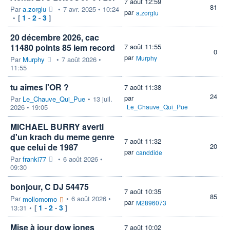
7 août 12:59
81
Par
a.zorglu
•
7 avr. 2025 • 10:24
par
a.zorglu
1
2
3
•
[
-
-
]
20 décembre 2026, cac
11480 points 85 iem record
7 août 11:55
0
par
Murphy
Par
Murphy
•
7 août 2026 •
11:55
tu aimes l'OR ?
7 août 11:38
24
par
Par
Le_Chauve_Qui_Pue
•
13 juil.
2026 • 19:05
Le_Chauve_Qui_Pue
MICHAEL BURRY averti
d'un krach du meme genre
7 août 11:32
que celui de 1987
20
par
canddide
Par
franki77
•
6 août 2026 •
09:30
bonjour, C DJ 54475
7 août 10:35
85
Par
•
6 août 2026 •
mollomomo
par
M2896073
1
2
3
13:31
•
[
-
-
]
Mise à jour dow jones
7 août 10:02