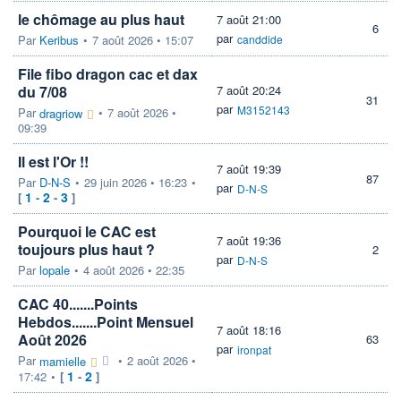
le chômage au plus haut
7 août 21:00
6
par
Par
Keribus
•
7 août 2026 • 15:07
canddide
File fibo dragon cac et dax
du 7/08
7 août 20:24
31
par
M3152143
Par
•
7 août 2026 •
dragriow
09:39
Il est l'Or !!
7 août 19:39
87
Par
D-N-S
•
29 juin 2026 • 16:23
•
par
D-N-S
1
2
3
[
-
-
]
Pourquoi le CAC est
7 août 19:36
toujours plus haut ?
2
par
D-N-S
Par
lopale
•
4 août 2026 • 22:35
CAC 40.......Points
Hebdos.......Point Mensuel
7 août 18:16
Août 2026
63
par
ironpat
Par
•
2 août 2026 •
mamielle
1
2
17:42
•
[
-
]