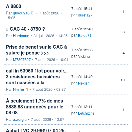
A 8800
7 août 15:41
1
Par
guyguy16
•
7 août 2026 •
par
duret127
15:05
CAC 40 - 8750 ?
7 août 15:40
8
par
Par
Hurricane
•
31 juil. 2026 • 14:25
Balou71
Prise de benef sur le CAC à
7 août 15:08
suivre je pense >>>
4
par
Vicking
Par
M7807527
•
7 août 2026 • 10:01
call in 53960 1lot pour voir...
3 résistances baissières
7 août 14:40
10
sont cassées à la
par
Nexter
Par
•
7 août 2026 • 03:37
Nexter
À seulement 1.7% de mes
8888.88 annoncés pour le
7 août 13:11
1
08 08
par
Letchitche
Par
a.zorglu
•
7 août 2026 • 12:57
Achat LVC 29.99€ 07 04 25.