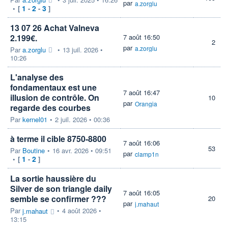
par
a.zorglu
1
2
3
•
[
-
-
]
13 07 26 Achat Valneva
2.199€.
7 août 16:50
2
par
a.zorglu
Par
a.zorglu
•
13 juil. 2026 •
10:26
L'analyse des
fondamentaux est une
7 août 16:47
illusion de contrôle. On
10
par
Orangia
regarde des courbes
Par
kernel01
•
2 juil. 2026 • 00:36
à terme il cible 8750-8800
7 août 16:06
53
Par
Boutine
•
16 avr. 2026 • 09:51
par
clamp1n
1
2
•
[
-
]
La sortie haussière du
Silver de son triangle daily
7 août 16:05
semble se confirmer ???
20
par
j.mahaut
Par
•
4 août 2026 •
j.mahaut
13:15