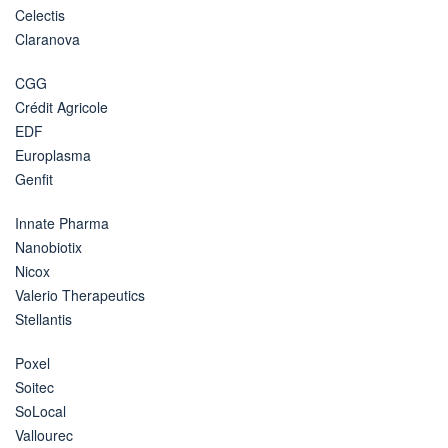
Celectis
Claranova
CGG
Crédit Agricole
EDF
Europlasma
Genfit
Innate Pharma
Nanobiotix
Nicox
Valerio Therapeutics
Stellantis
Poxel
Soitec
SoLocal
Vallourec