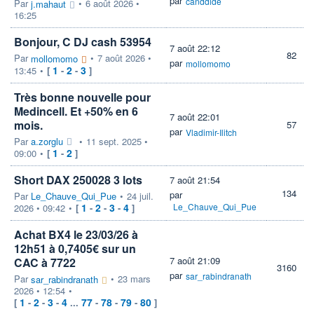
par
canddide
Par
•
6 août 2026 •
j.mahaut
16:25
Bonjour, C DJ cash 53954
7 août 22:12
82
Par
•
7 août 2026 •
mollomomo
par
mollomomo
1
2
3
13:45
•
[
-
-
]
Très bonne nouvelle pour
Medincell. Et +50% en 6
7 août 22:01
mois.
57
par
Vladimir-Ilitch
Par
a.zorglu
•
11 sept. 2025 •
1
2
09:00
•
[
-
]
Short DAX 250028 3 lots
7 août 21:54
134
par
Par
Le_Chauve_Qui_Pue
•
24 juil.
1
2
3
4
Le_Chauve_Qui_Pue
2026 • 09:42
•
[
-
-
-
]
Achat BX4 le 23/03/26 à
12h51 à 0,7405€ sur un
7 août 21:09
CAC à 7722
3160
par
sar_rabindranath
Par
•
23 mars
sar_rabindranath
2026 • 12:54
•
1
2
3
4
77
78
79
80
[
-
-
-
...
-
-
-
]