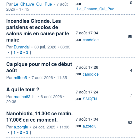
0
par
Par
Le_Chauve_Qui_Pue
•
7 août
2026 • 17:45
Le_Chauve_Qui_Pue
Incendies Gironde. Les
parisiens et ecolos de
salons mis en cause par le
7 août 17:34
99
maire
par
canddide
Par
Durandal
•
30 juil. 2026 • 08:33
1
2
3
•
[
-
-
]
Ca pique pour moi ce début
7 août 17:26
août
4
par
canddide
Par
milton5
•
7 août 2026 • 11:35
A qui le tour ?
7 août 17:24
7
Par
marino83
•
6 août 2026 •
par
SAIQEN
20:38
Nanobiotix, 14.30€ ce matin.
17.00€ en ce moment.
7 août 17:04
83
par
a.zorglu
Par
a.zorglu
•
24 oct. 2025 • 11:36
1
2
3
•
[
-
-
]