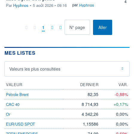
4
par
Par
Hyphnos
•
5 août 2026 • 09:16
Hyphnos
à la page
1
Aller
MES LISTES
Valeurs les plus consultées
VALEUR
DERNIER
VAR.
82,35
-0,88%
Pétrole Brent
8 714,93
+0,17%
CAC 40
4 342,26
0,00%
Or
1,15586
0,00%
EUR/USD SPOT
74,09
-0,60%
TOTALENERGIES