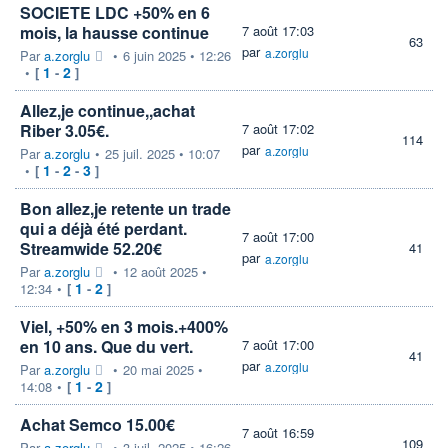
SOCIETE LDC +50% en 6
mois, la hausse continue
7 août 17:03
63
par
a.zorglu
Par
a.zorglu
•
6 juin 2025 • 12:26
1
2
•
[
-
]
Allez,je continue,,achat
Riber 3.05€.
7 août 17:02
114
par
a.zorglu
Par
a.zorglu
•
25 juil. 2025 • 10:07
1
2
3
•
[
-
-
]
Bon allez,je retente un trade
qui a déjà été perdant.
7 août 17:00
Streamwide 52.20€
41
par
a.zorglu
Par
a.zorglu
•
12 août 2025 •
1
2
12:34
•
[
-
]
Viel, +50% en 3 mois.+400%
en 10 ans. Que du vert.
7 août 17:00
41
par
a.zorglu
Par
a.zorglu
•
20 mai 2025 •
1
2
14:08
•
[
-
]
Achat Semco 15.00€
7 août 16:59
109
Par
a.zorglu
•
3 juil. 2025 • 16:26