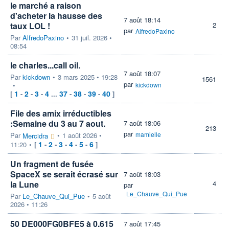
le marché a raison
d'acheter la hausse des
7 août 18:14
taux LOL !
2
par
AlfredoPaxino
Par
AlfredoPaxino
•
31 juil. 2026 •
08:54
le charles...call oil.
7 août 18:07
Par
kickdown
•
3 mars 2025 • 19:28
1561
par
•
kickdown
1
2
3
4
37
38
39
40
[
-
-
-
...
-
-
-
]
File des amix irréductibles
:Semaine du 3 au 7 aout.
7 août 18:06
213
par
mamielle
Par
•
1 août 2026 •
Mercidra
1
2
3
4
5
6
11:20
•
[
-
-
-
-
-
]
Un fragment de fusée
SpaceX se serait écrasé sur
7 août 18:03
la Lune
4
par
Le_Chauve_Qui_Pue
Par
Le_Chauve_Qui_Pue
•
5 août
2026 • 11:26
50 DE000FG0BFE5 à 0.615
7 août 17:45