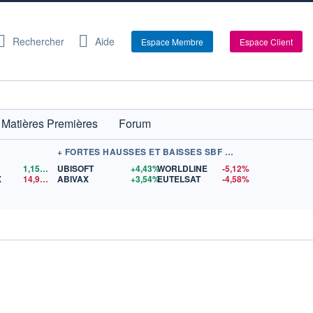
Rechercher
Aide
Espace Membre
Espace Client
Matières Premières
Forum
+ FORTES HAUSSES ET BAISSES SBF 120
1,1559
$US
UBISOFT
+4,43%
WORLDLINE
-5,12%
X
14,90
$US
ABIVAX
+3,54%
EUTELSAT
-4,58%