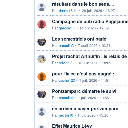
résultats dans le bon sens....
Par
daniel16
•
29 juil. 2026 • 18:27
Campagne de pub radio Pagejaun
Par
gaepre1
•
7 août 2026 • 19:39
Les semestriels ont parlé
Par
nmoulin2
•
7 août 2026 • 10:24
Projet rachat Arthur'in : le relais d
Par
bdv77
•
16 juin 2026 • 18:09
pour l'ia ce n'est pas gagné :
Par
coche123
•
1 juil. 2026 • 11:51
Pontzamparc démarre le suivi
Par
nmoulin2
•
1 juil. 2026 • 10:56
en arriver a payer portzamparc
Par
nector10
•
1 juil. 2026 • 15:20
Effet Maurice Lévy