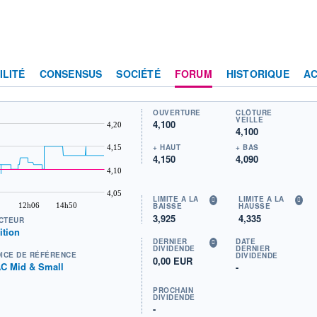
ILITÉ
CONSENSUS
SOCIÉTÉ
FORUM
HISTORIQUE
AC
OUVERTURE
CLÔTURE
VEILLE
4,100
4,20
4,100
+ HAUT
+ BAS
4,15
4,150
4,090
4,10
4,05
LIMITE À LA
LIMITE À LA
12h06
14h50
BAISSE
HAUSSE
3,925
4,335
CTEUR
ition
DERNIER
DATE
DIVIDENDE
DERNIER
DICE DE RÉFÉRENCE
DIVIDENDE
0,00 EUR
C Mid & Small
-
PROCHAIN
DIVIDENDE
-