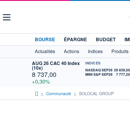
Menu
BOURSE
ÉPARGNE
BUDGET
IM
Actualités
Actions
Indices
Produits
AUG 26 CAC 40 Index
INDICES
(10x)
NASDAQ SEP26
29 839,5
8 737,00
MINI S&P SEP26
7 777,2
+0,30%
Communauté
SOLOCAL GROUP