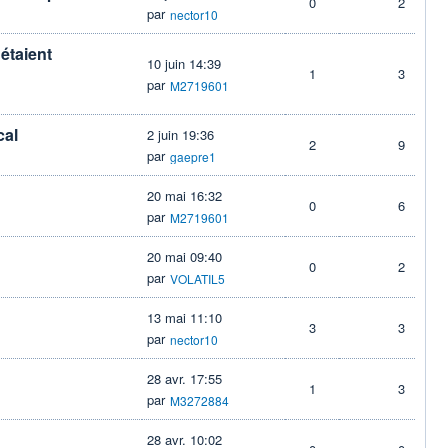
0
2
par
nector10
 étaient
10 juin 14:39
1
3
par
M2719601
cal
2 juin 19:36
2
9
par
gaepre1
20 mai 16:32
0
6
par
M2719601
20 mai 09:40
0
2
par
VOLATIL5
13 mai 11:10
3
3
par
nector10
28 avr. 17:55
1
3
par
M3272884
28 avr. 10:02