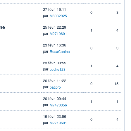
27 févr. 16:11
0
3
par
M8032925
nne
25 févr. 22:29
1
4
par
M2719601
23 févr. 16:36
0
3
par
RosaCanina
23 févr. 00:55
1
4
par
coche123
20 févr. 11:22
0
15
par
pat.pro
20 févr. 09:44
1
1
par
M7470356
19 févr. 23:56
0
4
par
M2719601