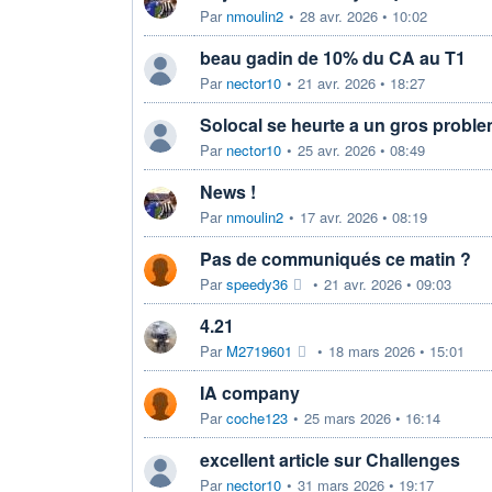
Par
nmoulin2
•
28 avr. 2026 • 10:02
beau gadin de 10% du CA au T1
Par
nector10
•
21 avr. 2026 • 18:27
Solocal se heurte a un gros probl
Par
nector10
•
25 avr. 2026 • 08:49
News !
Par
nmoulin2
•
17 avr. 2026 • 08:19
Pas de communiqués ce matin ?
Par
speedy36
•
21 avr. 2026 • 09:03
4.21
Par
M2719601
•
18 mars 2026 • 15:01
IA company
Par
coche123
•
25 mars 2026 • 16:14
excellent article sur Challenges
Par
nector10
•
31 mars 2026 • 19:17