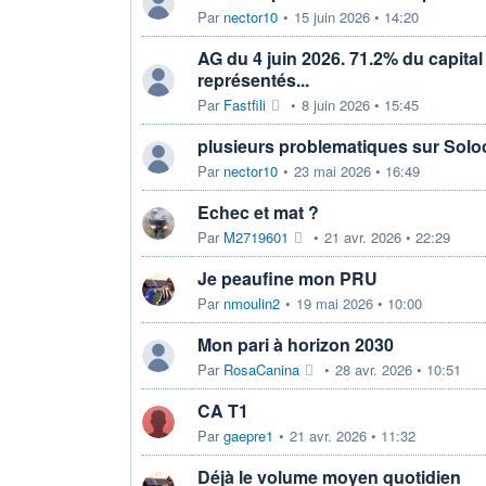
Par
nector10
•
15 juin 2026 • 14:20
AG du 4 juin 2026. 71.2% du capital
représentés...
Par
Fastfili
•
8 juin 2026 • 15:45
plusieurs problematiques sur Solo
Par
nector10
•
23 mai 2026 • 16:49
Echec et mat ?
Par
M2719601
•
21 avr. 2026 • 22:29
Je peaufine mon PRU
Par
nmoulin2
•
19 mai 2026 • 10:00
Mon pari à horizon 2030
Par
RosaCanina
•
28 avr. 2026 • 10:51
CA T1
Par
gaepre1
•
21 avr. 2026 • 11:32
Déjà le volume moyen quotidien