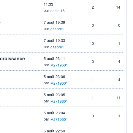
11:33
2
14
par
daniel16
e
7 août 19:39
0
0
par
gaepre1
7 août 19:33
0
1
par
gaepre1
e croissance
5 août 23:11
0
4
par
M2719601
5 août 23:06
1
4
par
M2719601
5 août 23:05
1
11
par
M2719601
5 août 23:04
0
1
par
M2719601
5 août 22:59