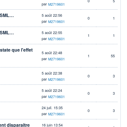
0
5
par
M2719601
 ASML…
5 août 22:56
0
1
par
M2719601
 ASML…
5 août 22:55
1
1
par
M2719601
state que l'effet
5 août 22:48
1
55
par
M2719601
5 août 22:38
0
3
par
M2719601
5 août 22:24
0
3
par
M2719601
24 juil. 15:35
0
3
par
M2719601
nt disparaitre
16 juin 13:54