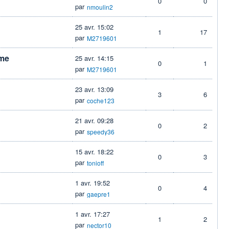
0
0
par
nmoulin2
25 avr. 15:02
1
17
par
M2719601
eme
25 avr. 14:15
0
1
par
M2719601
23 avr. 13:09
3
6
par
coche123
21 avr. 09:28
0
2
par
speedy36
15 avr. 18:22
0
3
par
tonioff
1 avr. 19:52
0
4
par
gaepre1
1 avr. 17:27
1
2
par
nector10