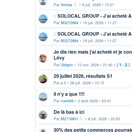
Par
Veritas
•
9 juil. 2026 • 15:27
SOLOCAL GROUP - J’ai acheté
Par
M3272884
•
19 juil. 2026 • 11:27
SOLOCAL GROUP - J’ai acheté
Par
M3272884
•
19 juil. 2026 • 11:27
Je dis rien mais j'ai acheté et je con
Lévy
1
2
Par
Usbpro
•
13 nov. 2024 • 21:40
•
[
-
]
29 juillet 2026, résultats S1
Par
s.ii
•
28 juil. 2026 • 10:15
il n'y a que !!!!
Par
mars69
•
2 août 2026 • 23:41
De là bas à ici
Par
M2719601
•
8 juil. 2026 • 22:03
30% des petits commerces pourraie