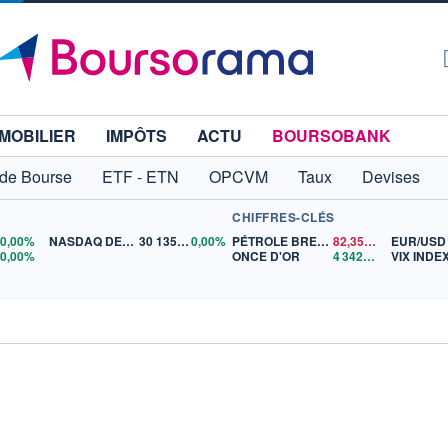
MOBILIER
IMPÔTS
ACTU
BOURSOBANK
 de Bourse
ETF - ETN
OPCVM
Taux
Devises
CHIFFRES-CLÉS
0
0,00%
NASDAQ DEC26
30 135,00
0,00%
PÉTROLE BRENT
82,35
$US
EUR/USD
5
0,00%
ONCE D'OR
4 342,26
$US
VIX INDE