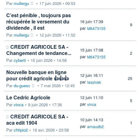
Par
mullergu
•
17 juin 2026 • 09:53
C’est pénible , toujours pas
récupérée le versement du
16 juin 17:39
9
dividende , il est
par
M6473155
Par
mullergu
•
12 juin 2026 • 11:52
CREDIT AGRICOLE SA -
15 juin 17:08
Changement de tendance...
2
par
M6473155
Par
cyberti
•
15 juin 2026 • 14:58
Nouvelle banque en ligne
12 juin 16:11
pour crédit agricole 👍👍👍
25
par
lasylvak
Par
du-guesc
•
7 mai 2026 • 12:45
Le Cedric Agricole
12 juin 11:10
5
par
Par
vinca
•
9 juin 2026 • 17:36
vinca
CREDIT AGRICOLE SA -
10 juin 14:13
aca edit 1904
1
par
arnaudb2
Par
chtipio2
•
19 avr. 2026 • 23:58