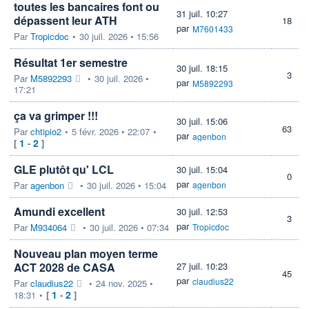
toutes les bancaires font ou
31 juil. 10:27
dépassent leur ATH
18
par
M7601433
Par
Tropicdoc
•
30 juil. 2026 • 15:56
Résultat 1er semestre
30 juil. 18:15
3
Par
M5892293
•
30 juil. 2026 •
par
M5892293
17:21
ça va grimper !!!
30 juil. 15:06
63
Par
chtipio2
•
5 févr. 2026 • 22:07
•
par
agenbon
1
2
[
-
]
GLE plutôt qu' LCL
30 juil. 15:04
0
par
Par
agenbon
•
30 juil. 2026 • 15:04
agenbon
Amundi excellent
30 juil. 12:53
3
par
Par
M934064
•
30 juil. 2026 • 07:34
Tropicdoc
Nouveau plan moyen terme
ACT 2028 de CASA
27 juil. 10:23
45
par
claudius22
Par
claudius22
•
24 nov. 2025 •
1
2
18:31
•
[
-
]