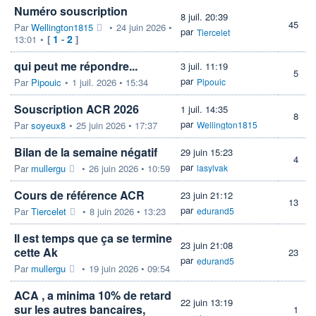
Numéro souscription
8 juil. 20:39
45
Par
Wellington1815
•
24 juin 2026 •
par
Tiercelet
1
2
13:01
•
[
-
]
qui peut me répondre...
3 juil. 11:19
5
par
Par
Pipouic
•
1 juil. 2026 • 15:34
Pipouic
Souscription ACR 2026
1 juil. 14:35
8
par
Par
soyeux8
•
25 juin 2026 • 17:37
Wellington1815
Bilan de la semaine négatif
29 juin 15:23
4
par
Par
mullergu
•
26 juin 2026 • 10:59
lasylvak
Cours de référence ACR
23 juin 21:12
13
par
Par
Tiercelet
•
8 juin 2026 • 13:23
edurand5
Il est temps que ça se termine
23 juin 21:08
cette Ak
23
par
edurand5
Par
mullergu
•
19 juin 2026 • 09:54
ACA , a minima 10% de retard
22 juin 13:19
sur les autres bancaires,
1