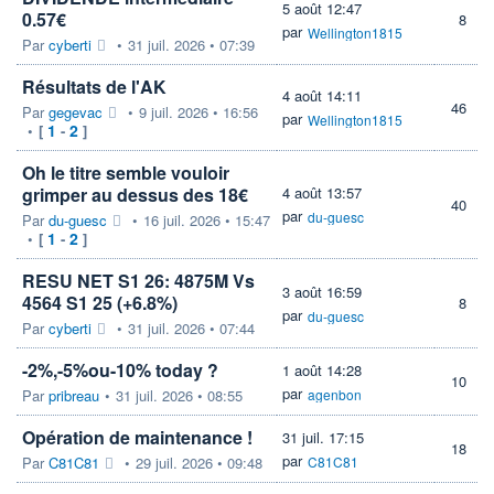
5 août 12:47
0.57€
8
par
Wellington1815
Par
cyberti
•
31 juil. 2026 • 07:39
Résultats de l'AK
4 août 14:11
46
Par
gegevac
•
9 juil. 2026 • 16:56
par
Wellington1815
1
2
•
[
-
]
Oh le titre semble vouloir
grimper au dessus des 18€
4 août 13:57
40
par
du-guesc
Par
du-guesc
•
16 juil. 2026 • 15:47
1
2
•
[
-
]
RESU NET S1 26: 4875M Vs
3 août 16:59
4564 S1 25 (+6.8%)
8
par
du-guesc
Par
cyberti
•
31 juil. 2026 • 07:44
-2%,-5%ou-10% today ?
1 août 14:28
10
par
Par
pribreau
•
31 juil. 2026 • 08:55
agenbon
Opération de maintenance !
31 juil. 17:15
18
par
Par
C81C81
•
29 juil. 2026 • 09:48
C81C81