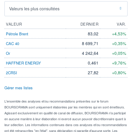
Valeurs les plus consultées
VALEUR
DERNIER
VAR.
83,02
+4,53%
Pétrole Brent
8 699,71
+0,35%
CAC 40
4 242,64
+0,05%
Or
0,461
+9,76%
HAFFNER ENERGY
27,82
+0,80%
2CRSI
Gérer mes listes
L'ensemble des analyses et/ou recommandations présentes sur le forum
BOURSORAMA sont uniquement élaborées par les membres qui en sont émetteurs.
Agissant exclusivement en qualité de canal de diffusion, BOURSORAMA n'a participé
en aucune manière à leur élaboration ni exercé aucun pouvoir discrétionnaire quant à
leur sélection. Les informations contenues dans ces analyses et/ou recommandations
ont été retranscrites "en l'état", sans déclaration ni garantie d'aucune sorte. Les