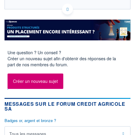
FR0000045072 ACA
HISTORIQUE
EURONEXT PARIS DONNÉES TEMPS RÉEL
Politique d'exécution
ACTIONNAIRES
Cotation sur les autres places
19,8
19,6
Une question ? Un conseil ?
19,4
Créer un nouveau sujet afin d'obtenir des réponses de la
part de nos membres du forum.
19,2
11h52
14h44
17h36
Créer un nouveau sujet
SECTEUR
INDICE DE RÉFÉRENCE
Banques
CAC 40
OUVERTURE
CLÔTURE VEILLE
MESSAGES SUR LE FORUM CREDIT AGRICOLE
19,405
19,355
SA
+ HAUT
+ BAS
19,635
19,400
Badges or, argent et bronze ?
VOLUME
CAPITAL ÉCHANGÉ
3 576 941
0,12%
Tous les messages