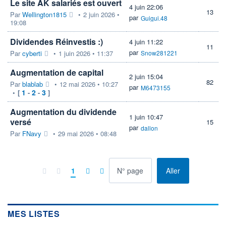
Le site AK salariés est ouvert
4 juin 22:06
13
Par
Wellington1815
•
2 juin 2026 •
par
Guigui.48
19:08
Dividendes Réinvestis :)
4 juin 11:22
11
par
Par
cyberti
•
1 juin 2026 • 11:37
Snow281221
Augmentation de capital
2 juin 15:04
82
Par
blablab
•
12 mai 2026 • 10:27
par
M6473155
1
2
3
•
[
-
-
]
Augmentation du dividende
1 juin 10:47
versé
15
par
dallon
Par
FNavy
•
29 mai 2026 • 08:48
à la page
1
Aller
MES LISTES