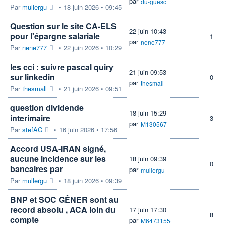
par
du-guesc
Par
mullergu
•
18 juin 2026 • 09:45
Question sur le site CA-ELS
22 juin 10:43
pour l'épargne salariale
1
par
nene777
Par
nene777
•
22 juin 2026 • 10:29
les cci : suivre pascal quiry
21 juin 09:53
sur linkedin
0
par
thesmall
Par
thesmall
•
21 juin 2026 • 09:51
question dividende
18 juin 15:29
interimaire
3
par
M130567
Par
stefAC
•
16 juin 2026 • 17:56
Accord USA-IRAN signé,
aucune incidence sur les
18 juin 09:39
0
bancaires par
par
mullergu
Par
mullergu
•
18 juin 2026 • 09:39
BNP et SOC GÊNER sont au
record absolu , ACA loin du
17 juin 17:30
8
compte
par
M6473155