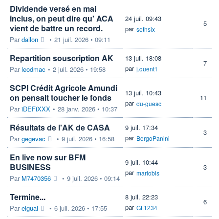
Dividende versé en mai
inclus, on peut dire qu' ACA
24 juil. 09:43
5
vient de battre un record.
par
sethsix
Par
dallon
•
21 juil. 2026 • 09:11
Repartition souscription AK
13 juil. 18:08
7
par
Par
leodmac
•
2 juil. 2026 • 19:58
j.quent1
SCPI Crédit Agricole Amundi
13 juil. 10:43
on pensait toucher le fonds
11
par
du-guesc
Par
iDEFiXXX
•
28 janv. 2026 • 10:37
Résultats de l'AK de CASA
9 juil. 17:34
3
par
Par
gegevac
•
9 juil. 2026 • 16:58
BorgoPanini
En live now sur BFM
9 juil. 10:44
BUSINESS
3
par
mariobis
Par
M7470356
•
9 juil. 2026 • 09:14
Termine...
8 juil. 22:23
6
par
Par
elgual
•
6 juil. 2026 • 17:55
Gtt1234