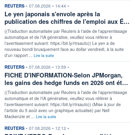
information fournie par
REUTERS
•
07.08.2026
•
14:44
•
Le yen japonais s'envole après la
publication des chiffres de l'emploi aux É…
((Traduction automatisée par Reuters à l'aide de l'apprentissage
automatique et de l'IA générative, veuillez vous référer à
l'avertissement suivant: https://bit.ly/rtrsauto)) Le yen a de
nouveau bondi brusquement face au dollar vendredi, à la suite
d'un rapport ...
Lire la suite
information fournie par
REUTERS
•
07.08.2026
•
13:59
•
FICHE D'INFORMATION-Selon JPMorgan,
les gains des hedge funds en 2026 ont ét…
((Traduction automatisée par Reuters à l'aide de l'apprentissage
automatique et de l'IA générative, veuillez vous référer à
l'avertissement suivant: https://bit.ly/rtrsauto)) (Mise à jour de
l'article du 5 août avec un graphique actualisé) par Nell
Mackenzie et ...
Lire la suite
information fournie par
REUTERS
•
07.08.2026
•
12:12
•