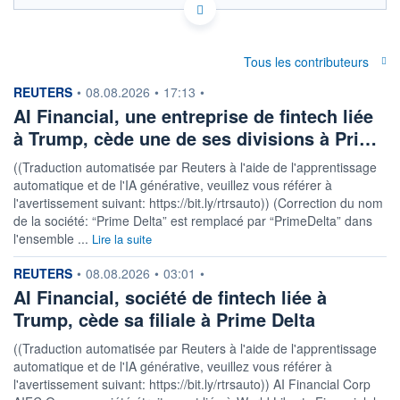
Politique d'exécution
0,275
Tous les contributeurs
0,274
information fournie par
REUTERS
•
08.08.2026
•
17:13
•
AI Financial, une entreprise de fintech liée
0,273
à Trump, cède une de ses divisions à Pri…
0,272
08h02
15h29
((Traduction automatisée par Reuters à l'aide de l'apprentissage
automatique et de l'IA générative, veuillez vous référer à
OUVERTURE
CLÔTURE VEILLE
0,2745
0,2746
l'avertissement suivant: https://bit.ly/rtrsauto)) (Correction du nom
de la société: “Prime Delta” est remplacé par “PrimeDelta” dans
+ HAUT
+ BAS
l'ensemble ...
Lire la suite
0,2746
0,2745
information fournie par
REUTERS
COTATION SPÉCIFIQUE
•
08.08.2026
•
03:01
•
USD/QAR
AI Financial, société de fintech liée à
3,6420
0,00%
Trump, cède sa filiale à Prime Delta
((Traduction automatisée par Reuters à l'aide de l'apprentissage
+ PORTEFEUILLE
+ LISTE
automatique et de l'IA générative, veuillez vous référer à
l'avertissement suivant: https://bit.ly/rtrsauto)) AI Financial Corp