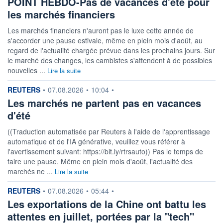
POINT HEBDO-Pas de vacances d'été pour
les marchés financiers
Les marchés financiers n'auront pas le luxe cette année de
s'accorder une pause estivale, même en plein mois d'août, au
regard de l'actualité chargée prévue dans les prochains jours. Sur
le marché des changes, les cambistes s'attendent à de possibles
nouvelles ...
Lire la suite
information fournie par
REUTERS
•
07.08.2026
•
10:04
•
Les marchés ne partent pas en vacances
d'été
((Traduction automatisée par Reuters à l'aide de l'apprentissage
automatique et de l'IA générative, veuillez vous référer à
l'avertissement suivant: https://bit.ly/rtrsauto)) Pas le temps de
faire une pause. Même en plein mois d'août, l'actualité des
marchés ne ...
Lire la suite
information fournie par
REUTERS
•
07.08.2026
•
05:44
•
Les exportations de la Chine ont battu les
attentes en juillet, portées par la "tech"