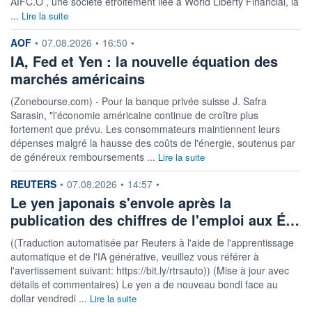
AIFC.O , une société étroitement liée à World Liberty Financial, la
...
Lire la suite
information fournie par
AOF
•
07.08.2026
•
16:50
•
IA, Fed et Yen : la nouvelle équation des
marchés américains
(Zonebourse.com) - Pour la banque privée suisse J. Safra
Sarasin, "l'économie américaine continue de croître plus
fortement que prévu. Les consommateurs maintiennent leurs
dépenses malgré la hausse des coûts de l'énergie, soutenus par
de généreux remboursements ...
Lire la suite
information fournie par
REUTERS
•
07.08.2026
•
14:57
•
Le yen japonais s'envole après la
publication des chiffres de l'emploi aux É…
((Traduction automatisée par Reuters à l'aide de l'apprentissage
automatique et de l'IA générative, veuillez vous référer à
l'avertissement suivant: https://bit.ly/rtrsauto)) (Mise à jour avec
détails et commentaires) Le yen a de nouveau bondi face au
dollar vendredi ...
Lire la suite