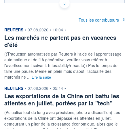
Politique d'exécution
854
Tous les contributeurs
852
information fournie par
REUTERS
•
07.08.2026
•
10:04
•
Les marchés ne partent pas en vacances
850
d'été
848
03h48
07h01
((Traduction automatisée par Reuters à l'aide de l'apprentissage
automatique et de l'IA générative, veuillez vous référer à
OUVERTURE
CLÔTURE VEILLE
851,8348
851,7945
l'avertissement suivant: https://bit.ly/rtrsauto)) Pas le temps de
faire une pause. Même en plein mois d'août, l'actualité des
+ HAUT
+ BAS
marchés ne ...
Lire la suite
853,0706
849,1142
information fournie par
REUTERS
COTATION SPÉCIFIQUE
•
07.08.2026
•
05:44
•
IDR/CZK
Les exportations de la Chine ont battu les
0,0012
0,00%
attentes en juillet, portées par la "tech"
(Actualisé tout du long avec précisions; photo à disposition) Les
+ PORTEFEUILLE
+ LISTE
exportations de la Chine ont dépassé les attentes en juillet,
demeurant un pilier de la croissance économique, alors que le