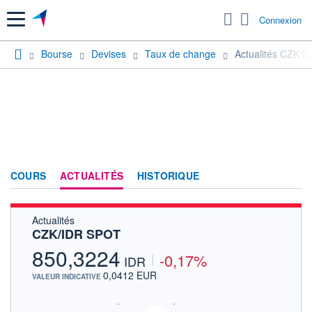
Menu
Connexion
Bourse
Devises
Taux de change
Actualités CZK/
COURS
ACTUALITÉS
HISTORIQUE
Actualités
CZK/IDR SPOT
850,3224
-0,17%
IDR
0,0412 EUR
VALEUR INDICATIVE
SIX - FOREX 2 DONNÉES TEMPS RÉEL