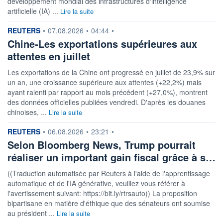
développement mondial des infrastructures d'intelligence
artificielle (IA) ...
Lire la suite
information fournie par
REUTERS
•
07.08.2026
•
04:44
•
Chine-Les exportations supérieures aux
attentes en juillet
Les exportations de la Chine ont progressé en juillet de 23,9% sur
un an, une croissance supérieure aux attentes (+22,2%) mais
ayant ralenti par rapport au mois précédent (+27,0%), montrent
des données officielles publiées vendredi. D'après les douanes
chinoises, ...
Lire la suite
information fournie par
REUTERS
•
06.08.2026
•
23:21
•
Selon Bloomberg News, Trump pourrait
réaliser un important gain fiscal grâce à s…
((Traduction automatisée par Reuters à l'aide de l'apprentissage
automatique et de l'IA générative, veuillez vous référer à
l'avertissement suivant: https://bit.ly/rtrsauto)) La proposition
bipartisane en matière d'éthique que des sénateurs ont soumise
au président ...
Lire la suite