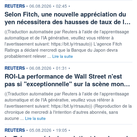
information fournie par
REUTERS
•
06.08.2026
•
02:45
•
Selon Fitch, une nouvelle appréciation du
yen nécessitera des hausses de taux de l…
((Traduction automatisée par Reuters à l'aide de l'apprentissage
automatique et de l'IA générative, veuillez vous référer à
l'avertissement suivant: https://bit.ly/rtrsauto)) L'agence Fitch
Ratings a déclaré mercredi que la Banque du Japon devra
probablement relever ...
Lire la suite
information fournie par
REUTERS
•
06.08.2026
•
01:31
•
ROI-La performance de Wall Street n'est
pas si "exceptionnelle" sur la scène mon…
((Traduction automatisée par Reuters à l'aide de l'apprentissage
automatique et de l'IA générative, veuillez vous référer à
l'avertissement suivant: https://bit.ly/rtrsauto)) (Reproduction de la
chronique de mercredi à l'intention d'autres abonnés, sans
aucune ...
Lire la suite
information fournie par
REUTERS
•
05.08.2026
•
19:05
•