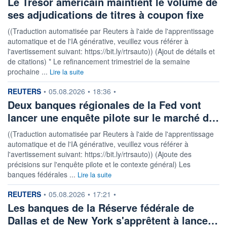
Le Trésor américain maintient le volume de
ses adjudications de titres à coupon fixe
((Traduction automatisée par Reuters à l'aide de l'apprentissage
automatique et de l'IA générative, veuillez vous référer à
l'avertissement suivant: https://bit.ly/rtrsauto)) (Ajout de détails et
de citations) * Le refinancement trimestriel de la semaine
prochaine ...
Lire la suite
information fournie par
REUTERS
•
05.08.2026
•
18:36
•
Deux banques régionales de la Fed vont
lancer une enquête pilote sur le marché d…
((Traduction automatisée par Reuters à l'aide de l'apprentissage
automatique et de l'IA générative, veuillez vous référer à
l'avertissement suivant: https://bit.ly/rtrsauto)) (Ajoute des
précisions sur l'enquête pilote et le contexte général) Les
banques fédérales ...
Lire la suite
information fournie par
REUTERS
•
05.08.2026
•
17:21
•
Les banques de la Réserve fédérale de
Dallas et de New York s'apprêtent à lance…