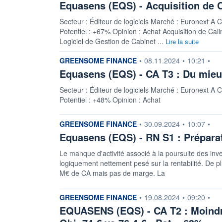
Equasens (EQS) - Acquisition de C
Secteur : Éditeur de logiciels Marché : Euronext A C
Potentiel : +67% Opinion : Achat Acquisition de Cal
Logiciel de Gestion de Cabinet ...
Lire la suite
information fournie par
GREENSOME FINANCE
•
08.11.2024
•
10:21
•
Equasens (EQS) - CA T3 : Du mieux.
Secteur : Éditeur de logiciels Marché : Euronext A C
Potentiel : +48% Opinion : Achat
information fournie par
GREENSOME FINANCE
•
30.09.2024
•
10:07
•
Equasens (EQS) - RN S1 : Préparati
Le manque d'activité associé à la poursuite des i
logiquement nettement pesé sur la rentabilité. De p
M€ de CA mais pas de marge. La
information fournie par
GREENSOME FINANCE
•
19.08.2024
•
09:20
•
EQUASENS (EQS) - CA T2 : Moindr