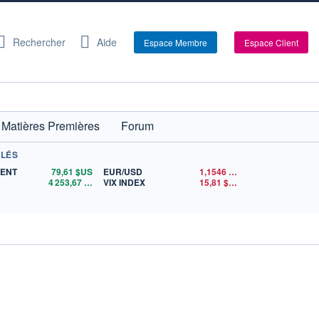
Rechercher
Aide
Espace Membre
Espace Client
Matières Premières
Forum
CLÉS
RENT
79,61
$US
EUR/USD
1,1546
$US
4 253,67
$US
VIX INDEX
15,81
$US