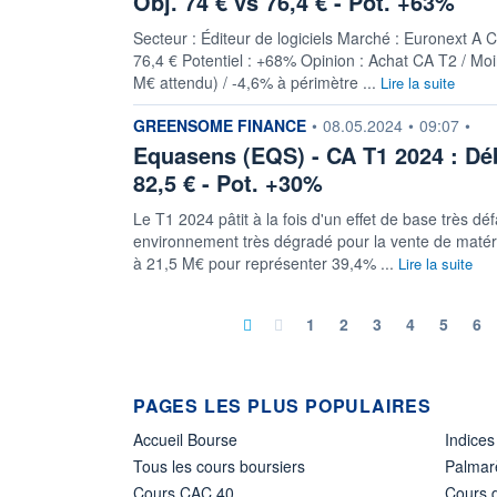
Obj. 74 € vs 76,4 € - Pot. +63%
Secteur : Éditeur de logiciels Marché : Euronext A C
76,4 € Potentiel : +68% Opinion : Achat CA T2 / 
M€ attendu) / -4,6% à périmètre ...
Lire la suite
information fournie par
GREENSOME FINANCE
•
08.05.2024
•
09:07
•
Equasens (EQS) - CA T1 2024 : Déb
82,5 € - Pot. +30%
Le T1 2024 pâtit à la fois d'un effet de base très 
environnement très dégradé pour la vente de matérie
à 21,5 M€ pour représenter 39,4% ...
Lire la suite
1
2
3
4
5
6
PAGES LES PLUS POPULAIRES
Accueil Bourse
Indices
Tous les cours boursiers
Palmar
Cours CAC 40
Cours d