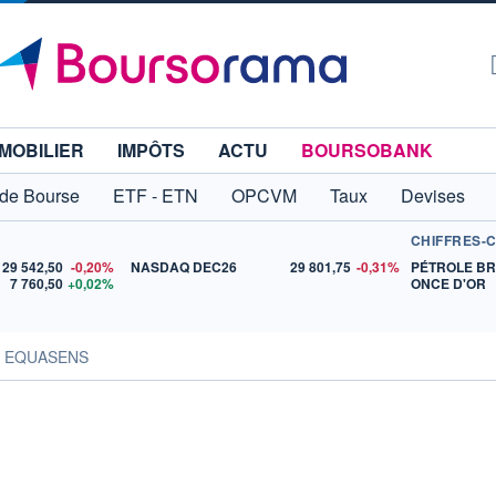
MOBILIER
IMPÔTS
ACTU
BOURSOBANK
 de Bourse
ETF - ETN
OPCVM
Taux
Devises
CHIFFRES-
29 542,50
-0,20%
NASDAQ DEC26
29 801,75
-0,31%
PÉTROLE B
7 760,50
+0,02%
ONCE D'OR
s EQUASENS