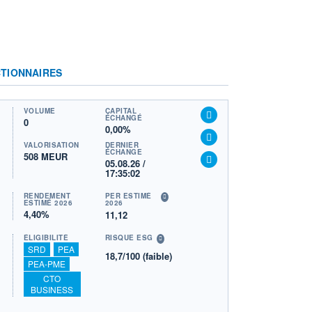
TIONNAIRES
VOLUME
CAPITAL
ÉCHANGÉ
0
0,00%
VALORISATION
DERNIER
ÉCHANGE
508 MEUR
05.08.26 /
17:35:02
RENDEMENT
PER ESTIMÉ
ESTIMÉ 2026
2026
4,40%
11,12
ÉLIGIBILITÉ
RISQUE ESG
SRD
PEA
18,7/100 (faible)
PEA-PME
CTO
BUSINESS