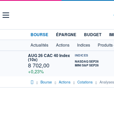
Menu
BOURSE
ÉPARGNE
BUDGET
IM
Actualités
Actions
Indices
Produits
AUG 26 CAC 40 Index
INDICES
(10x)
NASDAQ SEP26
8 702,00
MINI S&P SEP26
+0,23%
Bourse
Actions
Cotations
Analyse