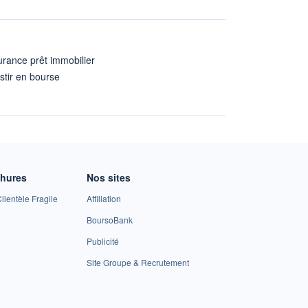
rance prêt immobilier
stir en bourse
A
chures
Nos sites
lientèle Fragile
Affiliation
BoursoBank
Publicité
Site Groupe & Recrutement