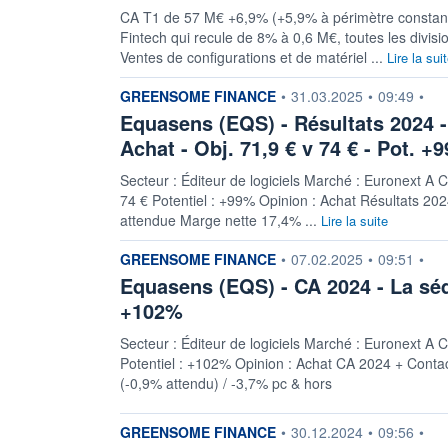
CA T1 de 57 M€ +6,9% (+5,9% à périmètre constant)
Fintech qui recule de 8% à 0,6 M€, toutes les divisi
Ventes de configurations et de matériel ...
Lire la sui
information fournie par
GREENSOME FINANCE
•
31.03.2025
•
09:49
•
Equasens (EQS) - Résultats 2024 -
Achat - Obj. 71,9 € v 74 € - Pot. +
Secteur : Éditeur de logiciels Marché : Euronext A C
74 € Potentiel : +99% Opinion : Achat Résultats 20
attendue Marge nette 17,4% ...
Lire la suite
information fournie par
GREENSOME FINANCE
•
07.02.2025
•
09:51
•
Equasens (EQS) - CA 2024 - La séqu
+102%
Secteur : Éditeur de logiciels Marché : Euronext A C
Potentiel : +102% Opinion : Achat CA 2024 + Conta
(-0,9% attendu) / -3,7% pc & hors
information fournie par
GREENSOME FINANCE
•
30.12.2024
•
09:56
•