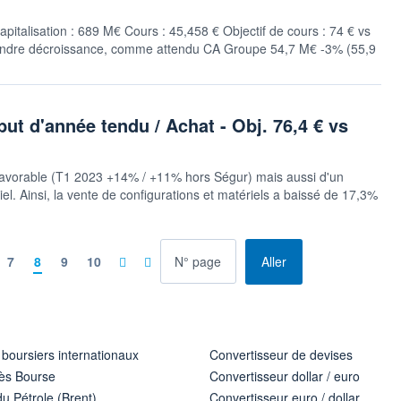
apitalisation : 689 M€ Cours : 45,458 € Objectif de cours : 74 € vs
Moindre décroissance, comme attendu CA Groupe 54,7 M€ -3% (55,9
ut d'année tendu / Achat - Obj. 76,4 € vs
défavorable (T1 2023 +14% / +11% hors Ségur) mais aussi d'un
l. Ainsi, la vente de configurations et matériels a baissé de 17,3%
à la page
7
8
9
10
Aller
 boursiers internationaux
Convertisseur de devises
ès Bourse
Convertisseur dollar / euro
u Pétrole (Brent)
Convertisseur euro / dollar