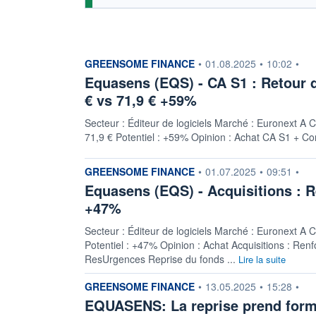
information fournie par
GREENSOME FINANCE
•
01.08.2025
•
10:02
•
Equasens (EQS) - CA S1 : Retour d
€ vs 71,9 € +59%
Secteur : Éditeur de logiciels Marché : Euronext A C
71,9 € Potentiel : +59% Opinion : Achat CA S1 + Co
information fournie par
GREENSOME FINANCE
•
01.07.2025
•
09:51
•
Equasens (EQS) - Acquisitions : R
+47%
Secteur : Éditeur de logiciels Marché : Euronext A C
Potentiel : +47% Opinion : Achat Acquisitions : Renf
ResUrgences Reprise du fonds ...
Lire la suite
information fournie par
GREENSOME FINANCE
•
13.05.2025
•
15:28
•
EQUASENS: La reprise prend for