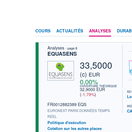
COURS
ACTUALITÉS
ANALYSES
DURAB
Analyses
- page 8
EQUASENS
33,5000
(c)
EUR
0,00%
OUVERTURE THÉORIQUE
32,9000 EUR
SE
(
-1,79%
)
Lo
FR0012882389 EQS
IN
EURONEXT PARIS DONNÉES TEMPS
CA
RÉEL
Politique d'exécution
Cotation sur les autres places