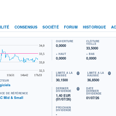
ILITÉ
CONSENSUS
SOCIÉTÉ
FORUM
HISTORIQUE
AC
OUVERTURE
CLÔTURE
VEILLE
0,0000
34,0
33,5000
+ HAUT
+ BAS
33,5
0,0000
0,0000
33,0
32,5
LIMITE À LA
LIMITE À LA
11h51
14h42
17h33
BAISSE
HAUSSE
30,1500
36,8500
CTEUR
giciels
DERNIER
DATE
DIVIDENDE
DERNIER
DICE DE RÉFÉRENCE
DIVIDENDE
1,40 EUR
C Mid & Small
01/07/26
(01/07/26)
PROCHAIN
DIVIDENDE
-