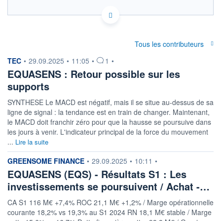
FR0012882389 EQS
ACTIONNAIRES
EURONEXT PARIS DONNÉES TEMPS RÉEL
Politique d'exécution
Cotation sur les autres places
Tous les contributeurs
information fournie par
TEC
•
29.09.2025
•
11:05
•
1
•
34,5
EQUASENS : Retour possible sur les
34,0
supports
33,5
SYNTHESE Le MACD est négatif, mais il se situe au-dessus de sa
33,0
ligne de signal : la tendance est en train de changer. Maintenant,
10h12
11h24
le MACD doit franchir zéro pour que la hausse se poursuive dans
les jours à venir. L'indicateur principal de la force du mouvement
SECTEUR
INDICE DE RÉFÉRENCE
...
Lire la suite
Logiciels
CAC Mid & Small
information fournie par
GREENSOME FINANCE
•
29.09.2025
•
10:11
•
OUVERTURE
CLÔTURE VEILLE
EQUASENS (EQS) - Résultats S1 : Les
33,4500
33,5000
investissements se poursuivent / Achat -…
+ HAUT
+ BAS
34,2000
33,4500
CA S1 116 M€ +7,4% ROC 21,1 M€ +1,2% / Marge opérationnelle
VOLUME
CAPITAL ÉCHANGÉ
courante 18,2% vs 19,3% au S1 2024 RN 18,1 M€ stable / Marge
8 194
0,05%