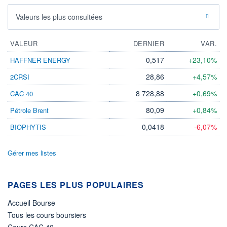
Valeurs les plus consultées
VALEUR
DERNIER
VAR.
0,517
+23,10%
HAFFNER ENERGY
28,86
+4,57%
2CRSI
8 728,88
+0,69%
CAC 40
80,09
+0,84%
Pétrole Brent
0,0418
-6,07%
BIOPHYTIS
Gérer mes listes
PAGES LES PLUS POPULAIRES
Accueil Bourse
Tous les cours boursiers
Cours CAC 40