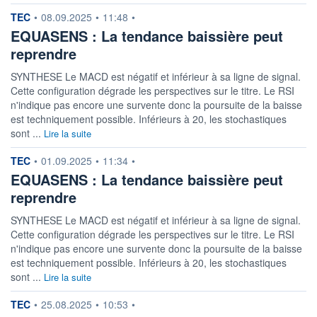
information fournie par
TEC
•
08.09.2025
•
11:48
•
EQUASENS : La tendance baissière peut
reprendre
SYNTHESE Le MACD est négatif et inférieur à sa ligne de signal.
Cette configuration dégrade les perspectives sur le titre. Le RSI
n'indique pas encore une survente donc la poursuite de la baisse
est techniquement possible. Inférieurs à 20, les stochastiques
sont ...
Lire la suite
information fournie par
TEC
•
01.09.2025
•
11:34
•
EQUASENS : La tendance baissière peut
reprendre
SYNTHESE Le MACD est négatif et inférieur à sa ligne de signal.
Cette configuration dégrade les perspectives sur le titre. Le RSI
n'indique pas encore une survente donc la poursuite de la baisse
est techniquement possible. Inférieurs à 20, les stochastiques
sont ...
Lire la suite
information fournie par
TEC
•
25.08.2025
•
10:53
•