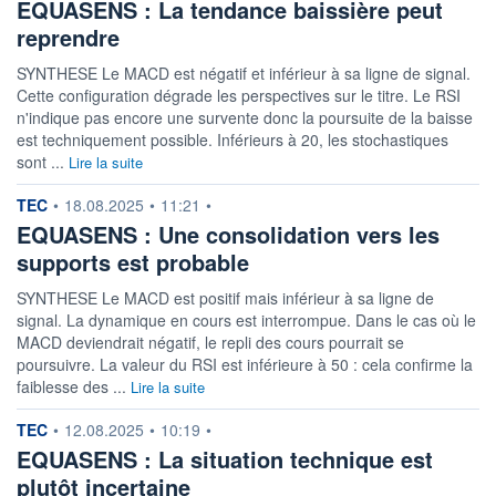
EQUASENS : La tendance baissière peut
reprendre
SYNTHESE Le MACD est négatif et inférieur à sa ligne de signal.
Cette configuration dégrade les perspectives sur le titre. Le RSI
n'indique pas encore une survente donc la poursuite de la baisse
est techniquement possible. Inférieurs à 20, les stochastiques
sont ...
Lire la suite
information fournie par
TEC
•
18.08.2025
•
11:21
•
EQUASENS : Une consolidation vers les
supports est probable
SYNTHESE Le MACD est positif mais inférieur à sa ligne de
signal. La dynamique en cours est interrompue. Dans le cas où le
MACD deviendrait négatif, le repli des cours pourrait se
poursuivre. La valeur du RSI est inférieure à 50 : cela confirme la
faiblesse des ...
Lire la suite
information fournie par
TEC
•
12.08.2025
•
10:19
•
EQUASENS : La situation technique est
plutôt incertaine