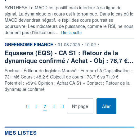
SYNTHESE Le MACD est positif mais inférieur à sa ligne de
signal. La dynamique en cours est interrompue. Dans le cas où le
MACD deviendrait négatif, le repli des cours pourrait se
poursuivre. Les indicateurs de puissance, comme le RSI, ne nous
donnent pas d'indications ...
Lire la suite
information fournie par
GREENSOME FINANCE
•
01.08.2025
•
10:02
•
Equasens (EQS) - CA S1 : Retour de la
dynamique confirmé / Achat - Obj : 76,7 €…
Secteur : Éditeur de logiciels Marché : Euronext A Capitalisation :
731 M€ Cours : 48,2 € Objectif de cours : 76,7 € vs 71,9 €
Potentiel : +59% Opinion : Achat CA S1 + Contact : Retour de la
dynamique confirmé
à la page
7
Aller
MES LISTES