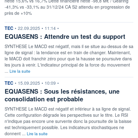
nette 15,6% vs 16,7% Dette financière nette -98,8 M€ / Gearing
VALORISATION
DERNIER ÉCHANGE
-41,3% vs -33,1% au 31/12/24 CA S2 attendu en progression de
517 MEUR
06.08.26 / 12:36:05
près de +10%
LIMITE À LA
LIMITE À LA
BAISSE
HAUSSE
32,5000
35,9000
information fournie par
TEC
•
22.09.2025
•
11:14
•
EQUASENS : Attendre un test du support
RENDEMENT
PER ESTIMÉ
ESTIMÉ 2026
2026
4,40%
11,12
SYNTHESE Le MACD est négatif, mais il se situe au-dessus de sa
ligne de signal : la tendance est en train de changer. Maintenant,
DERNIER
DATE
le MACD doit franchir zéro pour que la hausse se poursuive dans
DIVIDENDE
DERNIER
DIVIDENDE
les jours à venir. L'indicateur principal de la force du mouvement
1,40 EUR (01/07/26)
01/07/26
...
Lire la suite
PROCHAIN
DIVIDENDE
information fournie par
TEC
•
15.09.2025
•
10:09
•
-
EQUASENS : Sous les résistances, une
ÉLIGIBILITÉ
RISQUE ESG
consolidation est probable
SRD
PEA
18,7/100 (faible)
PEA-PME
SYNTHESE Le MACD est négatif et inférieur à sa ligne de signal.
CTO BUSINESS
Cette configuration dégrade les perspectives sur le titre. Le RSI
n'indique pas encore une survente donc la poursuite de la baisse
est techniquement possible. Les indicateurs stochastiques ne
+ ALERTE
+ PORTEFEUILLE
+ LISTE
donnent ...
Lire la suite