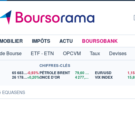
MOBILIER
IMPÔTS
ACTU
BOURSOBANK
 de Bourse
ETF - ETN
OPCVM
Taux
Devises
CHIFFRES-CLÉS
65 683,26
-0,93%
PÉTROLE BRENT
79,60
$US
EUR/USD
26 178,93
+0,20%
ONCE D'OR
4 277,98
$US
VIX INDEX
15,8
ité EQUASENS