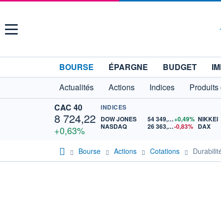
Menu
BOURSE
ÉPARGNE
BUDGET
IM
Actualités
Actions
Indices
Produits
CAC 40
INDICES
8 724,22
DOW JONES
54 349,12
+0,49%
NIKKEI
NASDAQ
26 363,44
-0,83%
DAX
+0,63%
Bourse
Actions
Cotations
Durabil