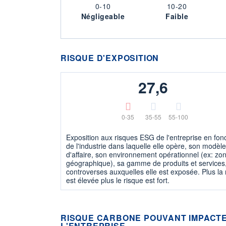
0-10
10-20
Négligeable
Faible
RISQUE D'EXPOSITION
27,6
0-35
35-55
55-100
Exposition aux risques ESG de l'entreprise en fon
de l'industrie dans laquelle elle opère, son modèle
d'affaire, son environnement opérationnel (ex: zo
géographique), sa gamme de produits et services,
controverses auxquelles elle est exposée. Plus la
est élevée plus le risque est fort.
RISQUE CARBONE POUVANT IMPACTE
L'ENTREPRISE