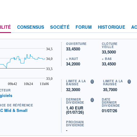
ILITÉ
CONSENSUS
SOCIÉTÉ
FORUM
HISTORIQUE
AC
OUVERTURE
CLÔTURE
VEILLE
33,4500
34,5
33,5000
+ HAUT
+ BAS
34,0
34,2000
33,4500
33,5
33,0
LIMITE À LA
LIMITE À LA
09h42
10h24
11h06
BAISSE
HAUSSE
32,3000
35,7000
CTEUR
giciels
DERNIER
DATE
DIVIDENDE
DERNIER
DICE DE RÉFÉRENCE
DIVIDENDE
1,40 EUR
C Mid & Small
01/07/26
(01/07/26)
PROCHAIN
DIVIDENDE
-