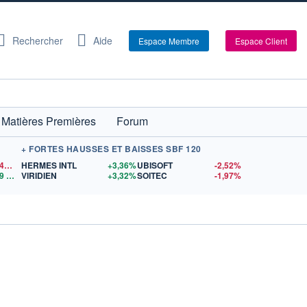
Rechercher
Aide
Espace Membre
Espace Client
Matières Premières
Forum
+ FORTES HAUSSES ET BAISSES SBF 120
1,1542
$US
HERMES INTL
+3,36%
UBISOFT
-2,52%
9
$US
VIRIDIEN
+3,32%
SOITEC
-1,97%