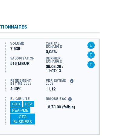
TIONNAIRES
VOLUME
CAPITAL
ÉCHANGÉ
7 536
0,05%
VALORISATION
DERNIER
ÉCHANGE
516 MEUR
06.08.26 /
11:07:13
RENDEMENT
PER ESTIMÉ
ESTIMÉ 2026
2026
4,40%
11,12
ÉLIGIBILITÉ
RISQUE ESG
SRD
PEA
18,7/100 (faible)
PEA-PME
CTO
BUSINESS