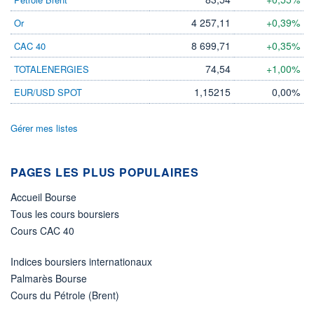
22 089 MUSD
4 257,11
+0,39%
Or
LIMITE À LA
LIMITE À LA
BAISSE
HAUSSE
0,000
0,000
8 699,71
+0,35%
CAC 40
RENDEMENT
PER ESTIMÉ
74,54
+1,00%
TOTALENERGIES
ESTIMÉ 2026
2026
5,79%
11,27
1,15215
0,00%
EUR/USD SPOT
DERNIER
ÉCHANGE
06.08.26 / 22:00:00
Gérer mes listes
ÉLIGIBILITÉ
Non éligible
PAGES LES PLUS POPULAIRES
Boursobank
Accueil Bourse
+ PORTEFEUILLE
+ LISTE
Tous les cours boursiers
Cours CAC 40
Indices boursiers internationaux
Palmarès Bourse
Cours du Pétrole (Brent)