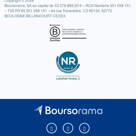
Copyright © 2026
Boursorama, SA au capital de 53 576 889,20 € – RCS Nanterre 351 058 151
– TVA FR 69 351 058 151 – 44 rue Traversière, CS 80134, 92772
BOULOGNE BILLANCOURT CEDEX
Boursorama sur Facebook
Boursorama sur X
Boursorama sur Youtu