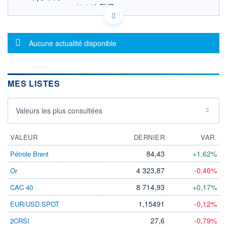
41,440 EUR
VALEUR INDICATIVE
JE00BV7DQ550 AMCR
DONNÉES TEMPS DIFFÉRÉ
Message d'information
Politique d'exécution
Aucune actualité disponible
Cotation sur les autres places
48,0
MES LISTES
47,5
Valeurs les plus consultées
47,0
17h40
19h50
VALEUR
DERNIER
VAR.
OUVERTURE
CLÔTURE VEILLE
84,43
+1,62%
Pétrole Brent
47,240
47,090
+ HAUT
+ BAS
4 323,87
-0,46%
Or
47,900
47,240
8 714,93
+0,17%
CAC 40
VOLUME
CAPITAL ÉCHANGÉ
907 851
0,20%
1,15491
-0,12%
EUR/USD SPOT
VALORISATION
CAPI.
BOURSIÈRE
27,6
-0,79%
2CRSI
22 128 MUSD