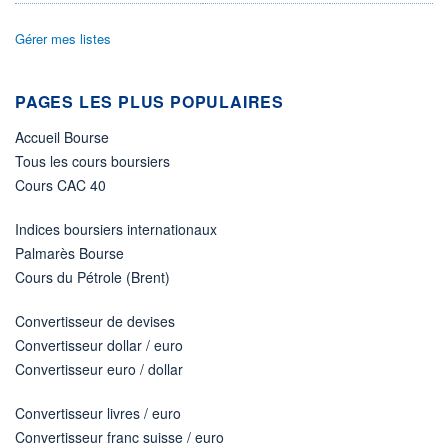
22 051 MUSD
LIMITE À LA
LIMITE À LA
Gérer mes listes
BAISSE
HAUSSE
0,000
0,000
RENDEMENT
PER ESTIMÉ
PAGES LES PLUS POPULAIRES
ESTIMÉ 2026
2026
5,52%
11,81
Accueil Bourse
DERNIER
Tous les cours boursiers
ÉCHANGE
07.08.26 / 22:00:00
Cours CAC 40
ÉLIGIBILITÉ
Indices boursiers internationaux
Non éligible
Boursobank
Palmarès Bourse
Cours du Pétrole (Brent)
+ PORTEFEUILLE
+ LISTE
Convertisseur de devises
Convertisseur dollar / euro
Convertisseur euro / dollar
Convertisseur livres / euro
Convertisseur franc suisse / euro