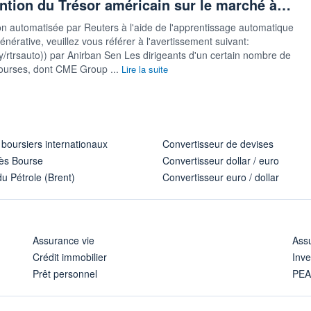
ention du Trésor américain sur le marché à…
on automatisée par Reuters à l'aide de l'apprentissage automatique
générative, veuillez vous référer à l'avertissement suivant:
t.ly/rtrsauto)) par Anirban Sen Les dirigeants d'un certain nombre de
ourses, dont CME Group ...
Lire la suite
 boursiers internationaux
Convertisseur de devises
ès Bourse
Convertisseur dollar / euro
u Pétrole (Brent)
Convertisseur euro / dollar
Assurance vie
Assu
Crédit immobilier
Inve
Prêt personnel
PE