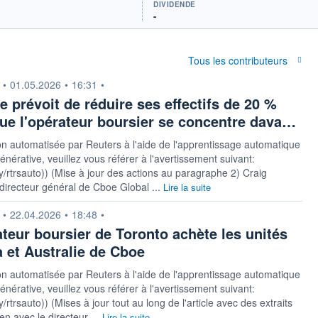
DIVIDENDE
-
Tous les contributeurs
n fournie par
•
01.05.2026
•
16:31
•
 prévoit de réduire ses effectifs de 20 %
que l'opérateur boursier se concentre dava…
on automatisée par Reuters à l'aide de l'apprentissage automatique
générative, veuillez vous référer à l'avertissement suivant:
t.ly/rtrsauto)) (Mise à jour des actions au paragraphe 2) Craig
irecteur général de Cboe Global ...
Lire la suite
n fournie par
•
22.04.2026
•
18:48
•
ateur boursier de Toronto achète les unités
 et Australie de Cboe
on automatisée par Reuters à l'aide de l'apprentissage automatique
générative, veuillez vous référer à l'avertissement suivant:
.ly/rtrsauto)) (Mises à jour tout au long de l'article avec des extraits
ien avec le directeur ...
Lire la suite