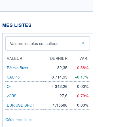
MES LISTES
Valeurs les plus consultées
VALEUR
DERNIER
VAR.
82,35
-0,88%
Pétrole Brent
8 714,93
+0,17%
CAC 40
4 342,26
0,00%
Or
27,6
-0,79%
2CRSI
1,15586
0,00%
EUR/USD SPOT
Gérer mes listes