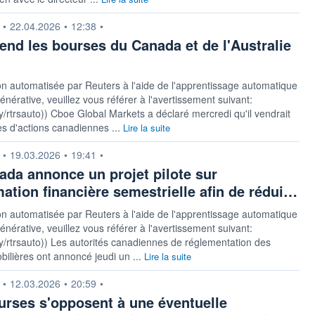
n fournie par
•
22.04.2026
•
12:38
•
end les bourses du Canada et de l'Australie
on automatisée par Reuters à l'aide de l'apprentissage automatique
générative, veuillez vous référer à l'avertissement suivant:
t.ly/rtrsauto)) Cboe Global Markets a déclaré mercredi qu'il vendrait
s d'actions canadiennes ...
Lire la suite
n fournie par
•
19.03.2026
•
19:41
•
ada annonce un projet pilote sur
mation financière semestrielle afin de rédui…
on automatisée par Reuters à l'aide de l'apprentissage automatique
générative, veuillez vous référer à l'avertissement suivant:
t.ly/rtrsauto)) Les autorités canadiennes de réglementation des
bilières ont annoncé jeudi un ...
Lire la suite
n fournie par
•
12.03.2026
•
20:59
•
urses s'opposent à une éventuelle