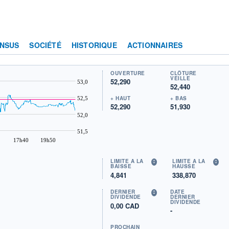
NSUS
SOCIÉTÉ
HISTORIQUE
ACTIONNAIRES
OUVERTURE
CLÔTURE
VEILLE
52,290
53,0
52,440
+ HAUT
+ BAS
52,5
52,290
51,930
52,0
51,5
17h40
19h50
LIMITE À LA
LIMITE À LA
BAISSE
HAUSSE
4,841
338,870
DERNIER
DATE
DIVIDENDE
DERNIER
DIVIDENDE
0,00 CAD
-
PROCHAIN