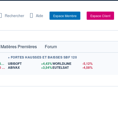
Rechercher
Aide
Espace Membre
Espace Client
Matières Premières
Forum
+ FORTES HAUSSES ET BAISSES SBF 120
1,1559
$US
UBISOFT
+4,43%
WORLDLINE
-5,12%
0
$US
ABIVAX
+3,54%
EUTELSAT
-4,58%