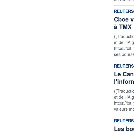
informatio
REUTERS
Cboe v
à TMX
((Traducti
et de l'IA 
https://bi
ses bourse
informatio
REUTERS
Le Can
l'infor
((Traducti
et de l'IA 
https://bi
valeurs mo
informatio
REUTERS
Les bo