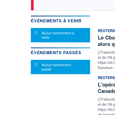
ÉVÉNEMENTS À VENIR
informatio
REUTERS
Message d'information
Aucun événement à
Le Cboe
venir
alors 
ÉVÉNEMENTS PASSÉS
((Traducti
et de l'IA 
https://bi
Message d'information
Aucun événement
Donohue, d
passé
informatio
REUTERS
L'opér
Canada
((Traducti
et de l'IA 
https://bit
de l'entret