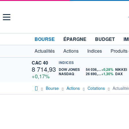
Menu
BOURSE
ÉPARGNE
BUDGET
IM
Actualités
Actions
Indices
Produits
CAC 40
INDICES
8 714,93
DOW JONES
54 036,93
+0,28%
NIKKEI
NASDAQ
26 690,62
+1,30%
DAX
+0,17%
Bourse
Actions
Cotations
Actuali