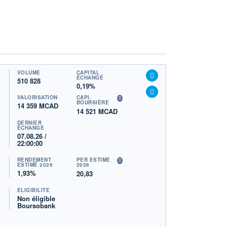
VOLUME
CAPITAL
ÉCHANGÉ
510 828
0,19%
VALORISATION
CAPI.
BOURSIÈRE
14 359 MCAD
14 521 MCAD
DERNIER
ÉCHANGE
07.08.26 /
22:00:00
RENDEMENT
PER ESTIMÉ
ESTIMÉ 2026
2026
1,93%
20,83
ÉLIGIBILITÉ
Non éligible
Boursobank