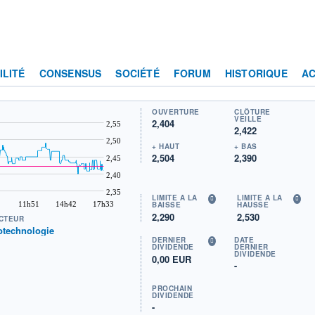
ILITÉ
CONSENSUS
SOCIÉTÉ
FORUM
HISTORIQUE
AC
OUVERTURE
CLÔTURE
VEILLE
2,404
2,55
2,422
2,50
+ HAUT
+ BAS
2,504
2,390
2,45
2,40
2,35
LIMITE À LA
LIMITE À LA
11h51
14h42
17h33
BAISSE
HAUSSE
2,290
2,530
CTEUR
otechnologie
DERNIER
DATE
DIVIDENDE
DERNIER
DIVIDENDE
0,00 EUR
-
PROCHAIN
DIVIDENDE
-