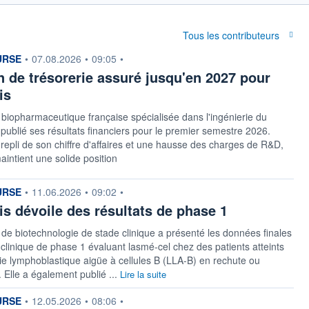
Tous les contributeurs
n fournie par
URSE
•
07.08.2026
•
09:05
•
n de trésorerie assuré jusqu'en 2027 pour
is
 biopharmaceutique française spécialisée dans l'ingénierie du
ublié ses résultats financiers pour le premier semestre 2026.
repli de son chiffre d'affaires et une hausse des charges de R&D,
maintient une solide position
n fournie par
URSE
•
11.06.2026
•
09:02
•
is dévoile des résultats de phase 1
 de biotechnologie de stade clinique a présenté les données finales
 clinique de phase 1 évaluant lasmé-cel chez des patients atteints
e lymphoblastique aigüe à cellules B (LLA-B) en rechute ou
. Elle a également publié ...
Lire la suite
n fournie par
URSE
•
12.05.2026
•
08:06
•