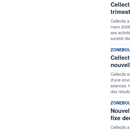
Cellect
trimes
Cellectis 
mars 2026,
ses activi
société dis
informatio
ZONEBO
Cellec
nouvel
Cellectis 
d'une envo
séances. H
des résult
informatio
ZONEBO
Nouvell
fixe de
Cellectis a