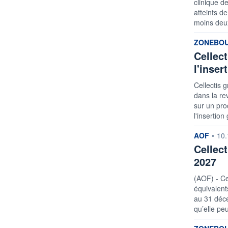
clinique d
atteints d
moins deux
informatio
ZONEBO
Cellec
l'inser
Cellectis 
dans la re
sur un pro
l'insertion
informatio
AOF
•
10.
Cellec
2027
(AOF) - Ce
équivalents
au 31 déce
qu’elle peu
informatio