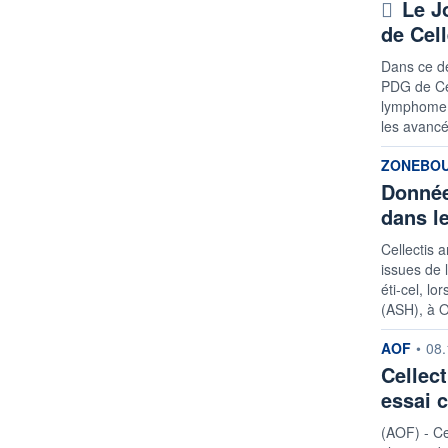
Le J
de Cell
Dans ce de
PDG de Cel
lymphome r
les avanc
informatio
ZONEBO
Donnée
dans l
Cellectis 
issues de 
éti-cel, l
(ASH), à O
informatio
AOF
•
08.
Cellec
essai 
(AOF) - Ce