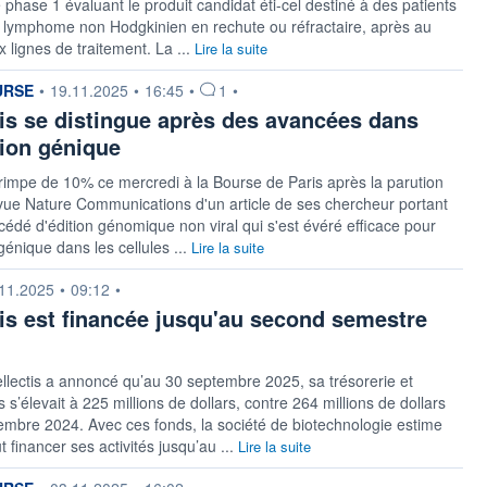
e phase 1 évaluant le produit candidat éti-cel destiné à des patients
e lymphome non Hodgkinien en rechute ou réfractaire, après au
 lignes de traitement. La ...
Lire la suite
n fournie par
URSE
•
19.11.2025
•
16:45
•
1
•
tis se distingue après des avancées dans
tion génique
grimpe de 10% ce mercredi à la Bourse de Paris après la parution
vue Nature Communications d'un article de ses chercheur portant
cédé d'édition génomique non viral qui s'est évéré efficace pour
 génique dans les cellules ...
Lire la suite
n fournie par
11.2025
•
09:12
•
tis est financée jusqu'au second semestre
llectis a annoncé qu’au 30 septembre 2025, sa trésorerie et
 s’élevait à 225 millions de dollars, contre 264 millions de dollars
mbre 2024. Avec ces fonds, la société de biotechnologie estime
t financer ses activités jusqu’au ...
Lire la suite
n fournie par