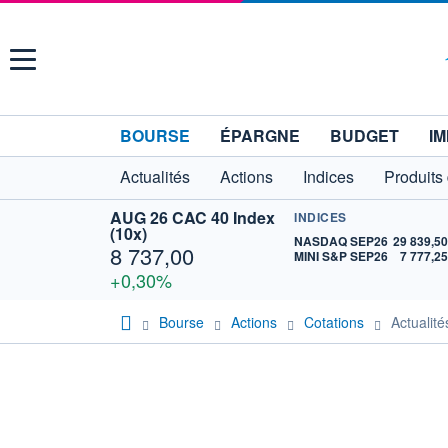
Menu
BOURSE
ÉPARGNE
BUDGET
IM
Actualités
Actions
Indices
Produits
AUG 26 CAC 40 Index
INDICES
(10x)
NASDAQ SEP26
29 839,5
8 737,00
MINI S&P SEP26
7 777,2
+0,30%
Bourse
Actions
Cotations
Actualit