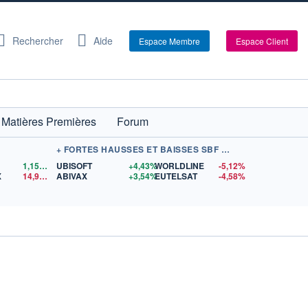
Rechercher
Aide
Espace Membre
Espace Client
Matières Premières
Forum
+ FORTES HAUSSES ET BAISSES SBF 120
1,1559
$US
UBISOFT
+4,43%
WORLDLINE
-5,12%
X
14,90
$US
ABIVAX
+3,54%
EUTELSAT
-4,58%