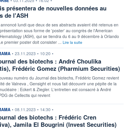
URSE
•
03.11.2025
•
16:02
•
tis présentera de nouvelles données au
s de l'ASH
a annoncé lundi que deux de ses abstracts avaient été retenus en
présentation sous forme de 'poster' au congrès de l'American
 Hematology (ASH), qui se tiendra du 6 au 9 décembre à Orlando
Le premier poster doit consister ...
Lire la suite
n fournie par
RAMA
•
23.11.2023
•
10:20
•
ournal des biotechs : André Choulika
ctis), Frédéric Gomez (Pharmium Securities)
ouveau numéro du Journal des biotechs, Frédéric Gomez revient
alité de Valneva , Gensight et nous fait découvrir une pépite de la
ucléaire : Eckert & Ziegler. L'entretien est consacré à André
PDG de Cellectis qui revient
n fournie par
RAMA
•
08.11.2023
•
14:30
•
ournal des biotechs : Frédéric Cren
iva), Jamila El Bougrini (Invest Securities)