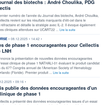
ournal des biotechs : André Choulika, PDG
ectis
rnier numéro de l'année du Journal des biotechs, André Choulika,
lectis revient sur les résultats marquants d'éti‑cel dans le
éfractaire et détaille la stratégie avec IL‑2. Il évoque également
ées cliniques attendues sur UCART22 ...
Lire la suite
n fournie par
URSE
•
08.12.2025
•
14:42
•
s de phase 1 encourageantes pour Cellectis
e LNH
annonce la présentation de nouvelles données encourageantes
l'essai clinique de phase 1 NATHALI-01 évaluant le produit candidat
ors du 67? Congrès annuel de l'American Society of Hematology
rlando (Floride). Premier produit ...
Lire la suite
n fournie par
12.2025
•
09:16
•
tis publie des données encourageantes d'un
clinique de phase 1
llectis a présenté des données encourageantes issues d’un essai