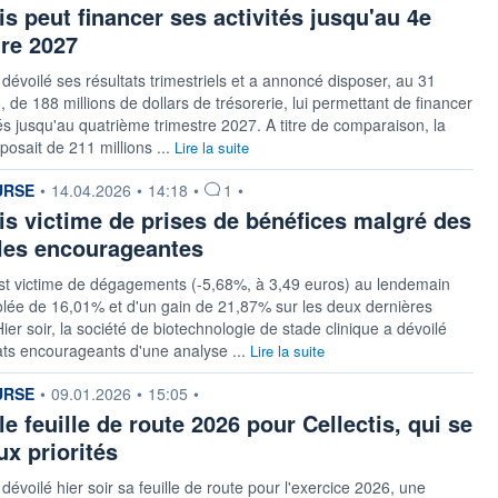
is peut financer ses activités jusqu'au 4e
tre 2027
a dévoilé ses résultats trimestriels et a annoncé disposer, au 31
 de 188 millions de dollars de trésorerie, lui permettant de financer
tés jusqu'au quatrième trimestre 2027. A titre de comparaison, la
posait de 211 millions ...
Lire la suite
n fournie par
URSE
•
14.04.2026
•
14:18
•
1
•
tis victime de prises de bénéfices malgré des
les encourageantes
est victime de dégagements (-5,68%, à 3,49 euros) au lendemain
lée de 16,01% et d'un gain de 21,87% sur les deux dernières
ier soir, la société de biotechnologie de stade clinique a dévoilé
ats encourageants d'une analyse ...
Lire la suite
n fournie par
URSE
•
09.01.2026
•
15:05
•
e feuille de route 2026 pour Cellectis, qui se
ux priorités
 dévoilé hier soir sa feuille de route pour l'exercice 2026, une