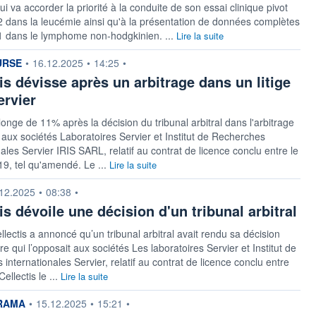
ui va accorder la priorité à la conduite de son essai clinique pivot
 dans la leucémie ainsi qu'à la présentation de données complètes
1 dans le lymphome non-hodgkinien. ...
Lire la suite
n fournie par
URSE
•
16.12.2025
•
14:25
•
is dévisse après un arbitrage dans un litige
ervier
plonge de 11% après la décision du tribunal arbitral dans l'arbitrage
 aux sociétés Laboratoires Servier et Institut de Recherches
nales Servier IRIS SARL, relatif au contrat de licence conclu entre le
9, tel qu'amendé. Le ...
Lire la suite
n fournie par
12.2025
•
08:38
•
is dévoile une décision d'un tribunal arbitral
llectis a annoncé qu’un tribunal arbitral avait rendu sa décision
ire qui l’opposait aux sociétés Les laboratoires Servier et Institut de
 internationales Servier, relatif au contrat de licence conclu entre
Cellectis le ...
Lire la suite
n fournie par
RAMA
•
15.12.2025
•
15:21
•