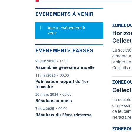
ÉVÉNEMENTS À VENIR
informatio
ZONEBO
Message d'information
Aucun événement à
Horizo
venir
Cellect
ÉVÉNEMENTS PASSÉS
La société
génome a p
information fournie par
25 juin 2026
•
14:30
Malgré un 
Assemblée générale annuelle
Cellectis 
information fournie par
11 mai 2026
•
00:00
Publication rapport du 1er
informatio
ZONEBO
trimestre
Cellect
information fournie par
20 mars 2026
•
00:00
La société
Résultats annuels
d'un essai
information fournie par
7 nov. 2025
•
00:00
de leucémi
Résultats du 3ème trimestre
réfractaire
informatio
ZONEBO