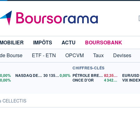
MOBILIER
IMPÔTS
ACTU
BOURSOBANK
 de Bourse
ETF - ETN
OPCVM
Taux
Devises
CHIFFRES-CLÉS
0
0,00%
NASDAQ DEC26
30 135,00
0,00%
PÉTROLE BRENT
82,35
$US
EUR/USD
5
0,00%
ONCE D'OR
4 342,26
$US
VIX INDE
és CELLECTIS