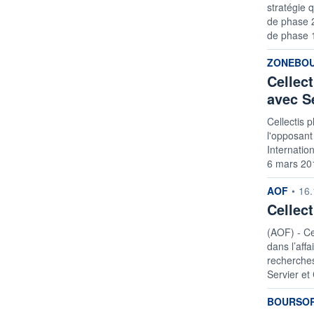
stratégie q
de phase 2
de phase 
informatio
ZONEBO
Cellect
avec S
Cellectis 
l'opposant
Internatio
6 mars 201
informatio
AOF
•
16.
Cellect
(AOF) - Ce
dans l’affa
recherches
Servier et 
informatio
BOURSO