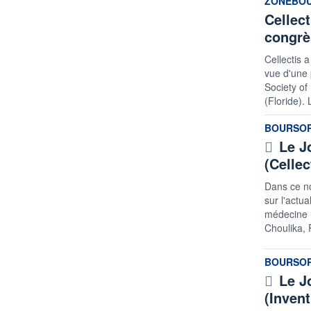
ZONEBO
Cellec
congrè
Cellectis 
vue d'une 
Society of
(Floride). 
informatio
BOURSO
Le J
(Celle
Dans ce n
sur l'actu
médecine n
Choulika, 
informatio
BOURSO
Le J
(Invent