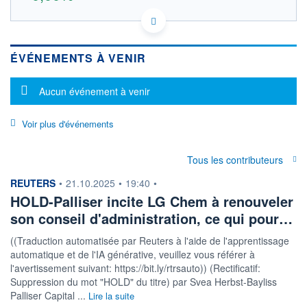
KR7051910008 8ZT
DONNÉES TEMPS RÉEL
Politique d'exécution
ÉVÉNEMENTS À VENIR
Cotation sur les autres places
Message d'information
Aucun événement à venir
OUVERTURE
CLÔTURE VEILLE
0,000
0,000
+ HAUT
+ BAS
Voir plus d'événements
0,000
0,000
VOLUME
CAPITAL ÉCHANGÉ
Tous les contributeurs
0
0,00%
VALORISATION
DERNIER ÉCHANGE
information fournie par
REUTERS
•
21.10.2025
•
19:40
•
-
HOLD-Palliser incite LG Chem à renouveler
LIMITE À LA
LIMITE À LA
son conseil d'administration, ce qui pour…
BAISSE
HAUSSE
0,000
0,000
((Traduction automatisée par Reuters à l'aide de l'apprentissage
automatique et de l'IA générative, veuillez vous référer à
RENDEMENT
PER ESTIMÉ
ESTIMÉ 2026
2026
l'avertissement suivant: https://bit.ly/rtrsauto)) (Rectificatif:
-
-
Suppression du mot "HOLD" du titre) par Svea Herbst-Bayliss
Palliser Capital ...
Lire la suite
DERNIER
DATE
DIVIDENDE
DERNIER