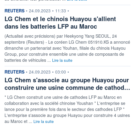
information fournie par
REUTERS
•
24.09.2023
•
11:33
•
LG Chem et le chinois Huayou s'allient
dans les batteries LFP au Maroc
(Actualisé avec précisions) par Heekyong Yang SEOUL, 24
septembre (Reuters) - Le coréen LG Chem 051910.KS a annoncé
dimanche un partenariat avec Youhan, filiale du chinois Huayou
Group, pour construire ensemble une usine de composants de
batteries de véhicules ...
Lire la suite
information fournie par
REUTERS
•
24.09.2023
•
03:00
•
LG Chem s'associe au groupe Huayou pour
construire une usine commune de cathod…
* LG Chem construit une usine de cathodes LFP au Maroc en
collaboration avec la société chinoise Youshan * L'entreprise se
lance pour la première fois dans le secteur des cathodes LFP *
L'entreprise s'associe au groupe Huayou pour construire 4 usines
au Maroc et ...
Lire la suite