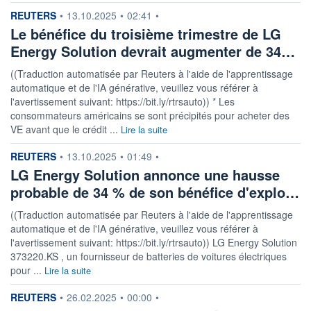
DIVIDENDE
0,00 EUR
-
information fournie par
REUTERS
•
13.10.2025
•
02:41
•
Le bénéfice du troisième trimestre de LG
PROCHAIN
DIVIDENDE
Energy Solution devrait augmenter de 34…
-
((Traduction automatisée par Reuters à l'aide de l'apprentissage
ÉLIGIBILITÉ
automatique et de l'IA générative, veuillez vous référer à
Non éligible
Boursobank
l'avertissement suivant: https://bit.ly/rtrsauto)) * Les
consommateurs américains se sont précipités pour acheter des
VE avant que le crédit ...
Lire la suite
+ PORTEFEUILLE
+ LISTE
information fournie par
REUTERS
•
13.10.2025
•
01:49
•
LG Energy Solution annonce une hausse
probable de 34 % de son bénéfice d'explo…
((Traduction automatisée par Reuters à l'aide de l'apprentissage
automatique et de l'IA générative, veuillez vous référer à
l'avertissement suivant: https://bit.ly/rtrsauto)) LG Energy Solution
373220.KS , un fournisseur de batteries de voitures électriques
pour ...
Lire la suite
information fournie par
REUTERS
•
26.02.2025
•
00:00
•