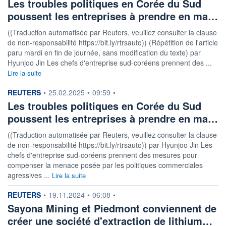
Les troubles politiques en Corée du Sud
poussent les entreprises à prendre en ma…
((Traduction automatisée par Reuters, veuillez consulter la clause
de non-responsabilité https://bit.ly/rtrsauto)) (Répétition de l'article
paru mardi en fin de journée, sans modification du texte) par
Hyunjoo Jin Les chefs d'entreprise sud-coréens prennent des ...
Lire la suite
information fournie par
REUTERS
•
25.02.2025
•
09:59
•
Les troubles politiques en Corée du Sud
poussent les entreprises à prendre en ma…
((Traduction automatisée par Reuters, veuillez consulter la clause
de non-responsabilité https://bit.ly/rtrsauto)) par Hyunjoo Jin Les
chefs d'entreprise sud-coréens prennent des mesures pour
compenser la menace posée par les politiques commerciales
agressives ...
Lire la suite
information fournie par
REUTERS
•
19.11.2024
•
06:08
•
Sayona Mining et Piedmont conviennent de
créer une société d'extraction de lithium…