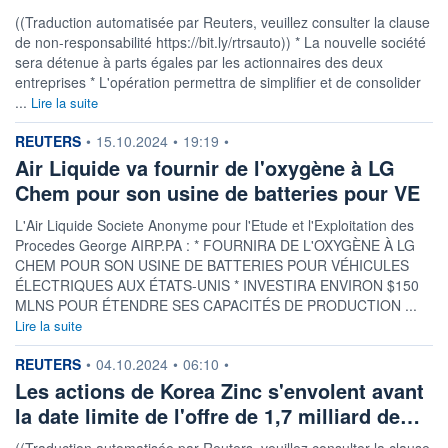
((Traduction automatisée par Reuters, veuillez consulter la clause
de non-responsabilité https://bit.ly/rtrsauto)) * La nouvelle société
sera détenue à parts égales par les actionnaires des deux
entreprises * L'opération permettra de simplifier et de consolider
...
Lire la suite
information fournie par
REUTERS
•
15.10.2024
•
19:19
•
Air Liquide va fournir de l'oxygène à LG
Chem pour son usine de batteries pour VE
L'Air Liquide Societe Anonyme pour l'Etude et l'Exploitation des
Procedes George AIRP.PA : * FOURNIRA DE L'OXYGÈNE À LG
CHEM POUR SON USINE DE BATTERIES POUR VÉHICULES
ÉLECTRIQUES AUX ÉTATS-UNIS * INVESTIRA ENVIRON $150
MLNS POUR ÉTENDRE SES CAPACITÉS DE PRODUCTION ...
Lire la suite
information fournie par
REUTERS
•
04.10.2024
•
06:10
•
Les actions de Korea Zinc s'envolent avant
la date limite de l'offre de 1,7 milliard de…
((Traduction automatisée par Reuters, veuillez consulter la clause