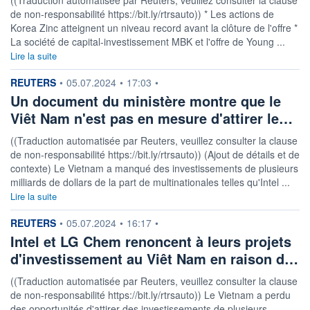
de non-responsabilité https://bit.ly/rtrsauto)) * Les actions de
Korea Zinc atteignent un niveau record avant la clôture de l'offre *
La société de capital-investissement MBK et l'offre de Young ...
Lire la suite
information fournie par
REUTERS
•
05.07.2024
•
17:03
•
Un document du ministère montre que le
Viêt Nam n'est pas en mesure d'attirer le…
((Traduction automatisée par Reuters, veuillez consulter la clause
de non-responsabilité https://bit.ly/rtrsauto)) (Ajout de détails et de
contexte) Le Vietnam a manqué des investissements de plusieurs
milliards de dollars de la part de multinationales telles qu'Intel ...
Lire la suite
information fournie par
REUTERS
•
05.07.2024
•
16:17
•
Intel et LG Chem renoncent à leurs projets
d'investissement au Viêt Nam en raison d…
((Traduction automatisée par Reuters, veuillez consulter la clause
de non-responsabilité https://bit.ly/rtrsauto)) Le Vietnam a perdu
des opportunités d'attirer des investissements de plusieurs