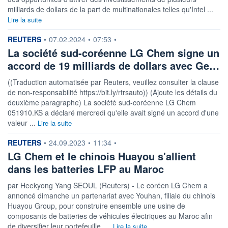
milliards de dollars de la part de multinationales telles qu'Intel ...
Lire la suite
information fournie par
REUTERS
•
07.02.2024
•
07:53
•
La société sud-coréenne LG Chem signe un
accord de 19 milliards de dollars avec Ge…
((Traduction automatisée par Reuters, veuillez consulter la clause
de non-responsabilité https://bit.ly/rtrsauto)) (Ajoute les détails du
deuxième paragraphe) La société sud-coréenne LG Chem
051910.KS a déclaré mercredi qu'elle avait signé un accord d'une
valeur ...
Lire la suite
information fournie par
REUTERS
•
24.09.2023
•
11:34
•
LG Chem et le chinois Huayou s'allient
dans les batteries LFP au Maroc
par Heekyong Yang SEOUL (Reuters) - Le coréen LG Chem a
annoncé dimanche un partenariat avec Youhan, filiale du chinois
Huayou Group, pour construire ensemble une usine de
composants de batteries de véhicules électriques au Maroc afin
de diversifier leur portefeuille. ...
Lire la suite