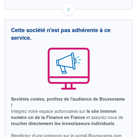
FR0010307819 LR
HISTORIQUE
EURONEXT PARIS DONNÉES TEMPS RÉEL
Politique d'exécution
ACTIONNAIRES
Cotation sur les autres places
Cette société n'est pas adhérente à ce
service.
142
141
140
139
138
11h51
14h42
17h33
SECTEUR
INDICE DE RÉFÉRENCE
Composants et
CAC 40
équipements électriques
Sociétés cotées, profitez de l'audience de Boursorama
!
OUVERTURE
CLÔTURE VEILLE
138,700
139,050
Intégrez votre espace actionnaires sur
le site Internet
numéro un de la Finance en France
et assurez-vous de
+ HAUT
+ BAS
141,000
138,250
toucher directement les investisseurs individuels
.
VOLUME
CAPITAL ÉCHANGÉ
Bénéficiez d'une présence sur le portail Boursorama.com