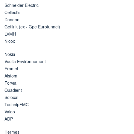
Schneider Electric
Cellectis
Danone
Getlink (ex - Gpe Eurotunnel)
LVMH
Nicox
Nokia
Veolia Environnement
Eramet
Alstom
Forvia
Quadient
Solocal
TechnipFMC
Valeo
ADP
Hermes