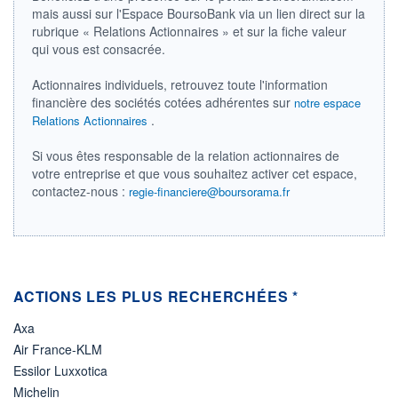
400 656
0,15%
mais aussi sur l'Espace BoursoBank via un lien direct sur la
VALORISATION
DERNIER ÉCHANGE
rubrique « Relations Actionnaires » et sur la fiche valeur
36 767 MEUR
07.08.26 / 17:35:25
qui vous est consacrée.
LIMITE À LA
LIMITE À LA
BAISSE
HAUSSE
Actionnaires individuels, retrouvez toute l'information
129,000
151,400
financière des sociétés cotées adhérentes sur
notre espace
.
Relations Actionnaires
RENDEMENT
PER ESTIMÉ
ESTIMÉ 2026
2026
1,92%
23,49
Si vous êtes responsable de la relation actionnaires de
votre entreprise et que vous souhaitez activer cet espace,
DERNIER
DATE
DIVIDENDE
DERNIER
contactez-nous :
regie-financiere@boursorama.fr
DIVIDENDE
2,38 EUR (29/05/26)
29/05/26
PROCHAIN
DIVIDENDE
-
ÉLIGIBILITÉ
RISQUE ESG
ACTIONS LES PLUS RECHERCHÉES *
SRD
PEA
13,4/100 (faible)
BOURSOVIE LUX
Axa
CTO BUSINESS
22H
Air France-KLM
Essilor Luxxotica
+ ALERTE
+ PORTEFEUILLE
+ LISTE
Michelin