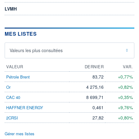
LVMH
MES LISTES
Valeurs les plus consultées
VALEUR
DERNIER
VAR.
83,72
+0,77%
Pétrole Brent
4 275,16
+0,82%
Or
8 699,71
+0,35%
CAC 40
0,461
+9,76%
HAFFNER ENERGY
27,82
+0,80%
2CRSI
Gérer mes listes