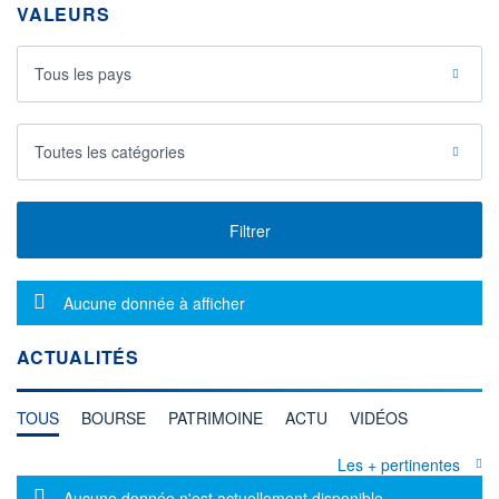
VALEURS
Tous les pays
Toutes les catégories
Filtrer
Message d'information
Aucune donnée à afficher
ACTUALITÉS
TOUS
BOURSE
PATRIMOINE
ACTU
VIDÉOS
Les + pertinentes
Message d'information
Aucune donnée n'est actuellement disponible.