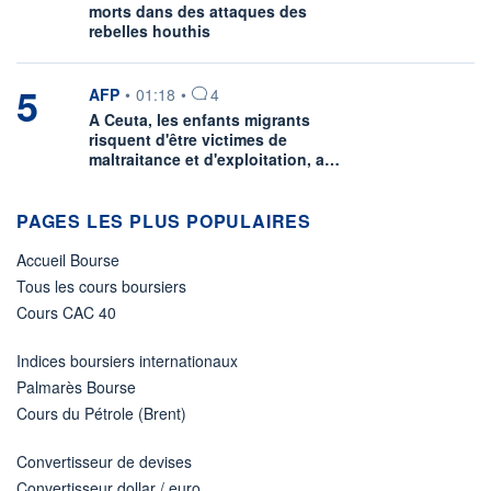
morts dans des attaques des
rebelles houthis
5
information fournie par
AFP
•
01:18
•
4
A Ceuta, les enfants migrants
risquent d'être victimes de
maltraitance et d'exploitation, a…
PAGES LES PLUS POPULAIRES
Accueil Bourse
Tous les cours boursiers
Cours CAC 40
Indices boursiers internationaux
Palmarès Bourse
Cours du Pétrole (Brent)
Convertisseur de devises
Convertisseur dollar / euro