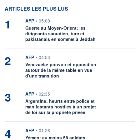
ARTICLES LES PLUS LUS
1
information fournie par
AFP
•
05:00
Guerre au Moyen-Orient: les
dirigeants saoudien, turc et
pakistanais en sommet à Jeddah
2
information fournie par
AFP
•
04:53
Venezuela: pouvoir et opposition
autour de la même table en vue
d'une transition
3
information fournie par
AFP
•
02:35
Argentine: heurts entre police et
manifestants hostiles à un projet
de loi sur la propriété privée
4
information fournie par
AFP
•
01:26
Yémen: au moins 58 soldats