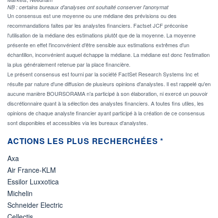
NB : certains bureaux d'analyses ont souhaité conserver l'anonymat
Un consensus est une moyenne ou une médiane des prévisions ou des
recommandations faites par les analystes financiers. Factset JCF préconise
l'utilisation de la médiane des estimations plutôt que de la moyenne. La moyenne
présente en effet l'inconvénient d'être sensible aux estimations extrêmes d'un
échantillon, inconvénient auquel échappe la médiane. La médiane est donc l'estimation
la plus généralement retenue par la place financière.
Le présent consensus est fourni par la société FactSet Research Systems Inc et
résulte par nature d'une diffusion de plusieurs opinions d'analystes. Il est rappelé qu'en
aucune manière BOURSORAMA n'a participé à son élaboration, ni exercé un pouvoir
discrétionnaire quant à la sélection des analystes financiers. A toutes fins utiles, les
opinions de chaque analyste financier ayant participé à la création de ce consensus
sont disponibles et accessibles via les bureaux d'analystes.
ACTIONS LES PLUS RECHERCHÉES *
Axa
Air France-KLM
Essilor Luxxotica
Michelin
Schneider Electric
Cellectis