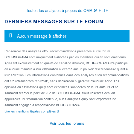
Toutes les analyses à propos de OMADA HLTH
DERNIERS MESSAGES SUR LE FORUM
Message d'information
Aucun message à afficher
L'ensemble des analyses et/ou recommandations présentes sur le forum
BOURSORAMA sont uniquement élaborées par les membres qui en sont émetteurs.
Agissant exclusivement en qualité de canal de diffusion, BOURSORAMA n'a participé
en aucune manière à leur élaboration ni exercé aucun pouvoir discrétionnaire quant à
leur sélection. Les informations contenues dans ces analyses et/ou recommandations
ont été retranscrites "en l'état", sans déclaration ni garantie d'aucune sorte. Les
opinions ou estimations qui y sont exprimées sont celles de leurs auteurs et ne
sauraient refléter le point de vue de BOURSORAMA. Sous réserves des lois
applicables, ni l'information contenue, ni les analyses qui y sont exprimées ne
sauraient engager la responsabilité BOURSORAMA.
Lire les mentions légales complètes
Voir tous les forums