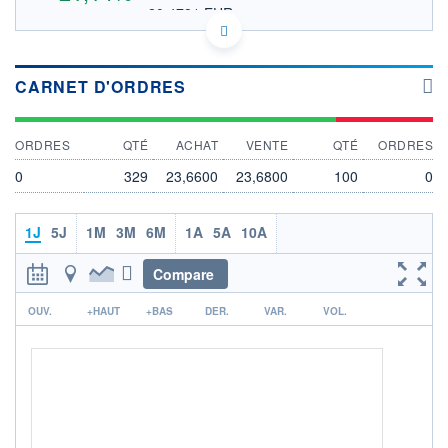
20,4781 EUR
VALEUR INDICATIVE
US68170A1088 OMDA
DONNÉES TEMPS DIFFÉRÉ
Politique d'exécution
CARNET D'ORDRES
Cotation sur les autres places
ORDRES
QTÉ
ACHAT
VENTE
QTÉ
ORDRES
26
24
0
329
23,6600
23,6800
100
0
22
20
1J
5J
1M
3M
6M
1A
5A
10A
18
17h40
19h50
Compare
OUVERTURE
CLÔTURE VEILLE
r
20,7000
19,5400
OUV.
+HAUT
+BAS
DER.
VAR.
VOL.
+ HAUT
+ BAS
24,3600
20,4900
VOLUME
CAPITAL ÉCHANGÉ
0
0,00%
VALORISATION
CAPI.
BOURSIÈRE
1 407 MUSD