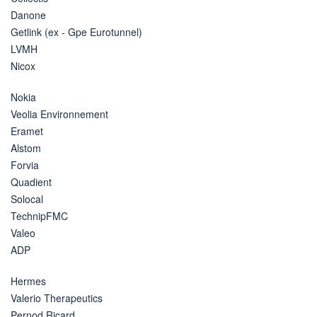
Danone
Getlink (ex - Gpe Eurotunnel)
LVMH
Nicox
Nokia
Veolia Environnement
Eramet
Alstom
Forvia
Quadient
Solocal
TechnipFMC
Valeo
ADP
Hermes
Valerio Therapeutics
Pernod Ricard