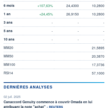
6 mois
+107,63%
24,4300
10,2800
1 an
+24,45%
26,9150
10,2800
3 ans
-
-
-
5 ans
-
-
-
10 ans
-
-
-
MM20
21,5895
MM50
20,3870
MM100
17,3736
RSI14
57,1000
DERNIÈRES ANALYSES
02 juil. 2025
Canaccord Genuity commence à couvrir Omada en lui
information fournie par
attribuant la note "achat"
•
REUTERS