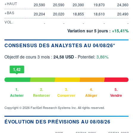
+HAUT
20,590
20,590
20,390
19,870
24,360
+BAS
20,204
20,020
18,855
18,610
20,490
VOL.
-
-
-
-
-
Variation sur 5 jours :
+15,41%
CONSENSUS DES ANALYSTES AU 04/08/26*
Objectif de cours 3 mois :
24,58 USD
- Potentiel:
3,86%
1,42
1.
2.
3.
4.
5.
Acheter
Renforcer
Conserver
Alléger
Vendre
Copyright © 2026 FactSet Research Systems Inc. All rights reserved.
ÉVOLUTION DES PRÉVISIONS AU 08/08/26
2025
ESTIM. 2026
ESTIM. 2027