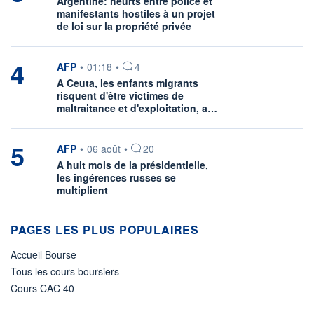
Argentine: heurts entre police et
manifestants hostiles à un projet
de loi sur la propriété privée
4
information fournie par
AFP
•
01:18
•
4
A Ceuta, les enfants migrants
risquent d'être victimes de
maltraitance et d'exploitation, a…
5
information fournie par
AFP
•
06 août
•
20
A huit mois de la présidentielle,
les ingérences russes se
multiplient
PAGES LES PLUS POPULAIRES
Accueil Bourse
Tous les cours boursiers
Cours CAC 40