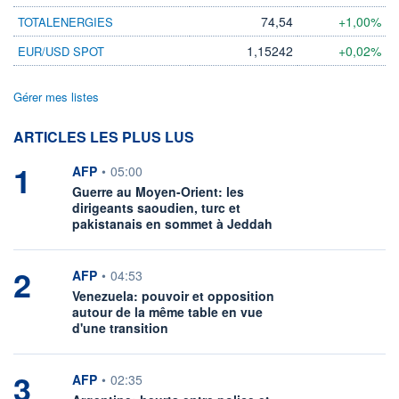
74,54
+1,00%
TOTALENERGIES
1,15242
+0,02%
EUR/USD SPOT
Gérer mes listes
ARTICLES LES PLUS LUS
1
information fournie par
AFP
•
05:00
Guerre au Moyen-Orient: les
dirigeants saoudien, turc et
pakistanais en sommet à Jeddah
2
information fournie par
AFP
•
04:53
Venezuela: pouvoir et opposition
autour de la même table en vue
d'une transition
3
information fournie par
AFP
•
02:35