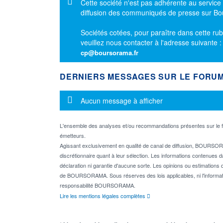
Message d'information
Cette société n'est pas adhérente au service
diffusion des communiqués de presse sur B
Sociétés cotées, pour paraître dans cette rub
veuillez nous contacter à l'adresse suivante 
cp@boursorama.fr
DERNIERS MESSAGES SUR LE FORU
Message d'information
Aucun message à afficher
L'ensemble des analyses et/ou recommandations présentes sur l
émetteurs.
Agissant exclusivement en qualité de canal de diffusion, BOURSORA
discrétionnaire quant à leur sélection. Les informations contenues 
déclaration ni garantie d'aucune sorte. Les opinions ou estimations q
de BOURSORAMA. Sous réserves des lois applicables, ni l'informati
responsabilité BOURSORAMA.
Lire les mentions légales complètes