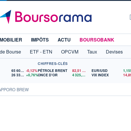
MOBILIER
IMPÔTS
ACTU
BOURSOBANK
 de Bourse
ETF - ETN
OPCVM
Taux
Devises
CHIFFRES-CLÉS
65 606,71
-0,12%
PÉTROLE BRENT
82,51
$US
EUR/USD
26 339,38
+0,76%
ONCE D'OR
4 325,02
$US
VIX INDEX
14,8
SAPPORO BREW