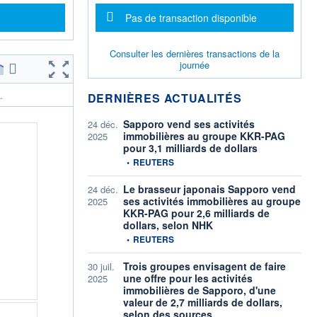
Message d'information
Pas de transaction disponible
Consulter les dernières transactions de la
journée
DERNIÈRES ACTUALITÉS
.
Sapporo vend ses activités
24 déc.
immobilières au groupe KKR-PAG
2025
pour 3,1 milliards de dollars
information fournie par
•
REUTERS
Le brasseur japonais Sapporo vend
24 déc.
ses activités immobilières au groupe
2025
KKR-PAG pour 2,6 milliards de
dollars, selon NHK
information fournie par
•
REUTERS
Trois groupes envisagent de faire
30 juil.
une offre pour les activités
2025
immobilières de Sapporo, d'une
valeur de 2,7 milliards de dollars,
selon des sources