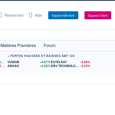
Rechercher
Aide
Espace Membre
Espace Client
Matières Premières
Forum
+ FORTES HAUSSES ET BAISSES SBF 120
1,1557
$US
VUSION
+4,67%
EUTELSAT
-5,88%
9
$US
ABIVAX
+4,26%
DBV TECHNOLOGIES
-3,53%