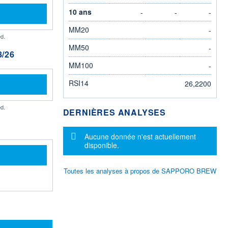
10 ans
-
-
-
MM20
-
d.
MM50
-
/26
MM100
-
RSI14
26,2200
d.
DERNIÈRES ANALYSES
Message d'information
Aucune donnée n'est actuellement
disponible.
Toutes les analyses à propos de SAPPORO BREW