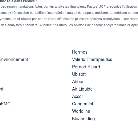
 une fois dans l'année :
 recommandations faites par les analystes financiers. Factset JCF préconise l'utilisation 
tions extrêmes d'un échantillon, inconvénient auquel échappe la médiane. La médiane est donc
stems Inc et résulte par nature d'une diffusion de plusieurs opinions d'analystes. Il est 
n des analystes financiers. A toutes fins utiles, les opinions de chaque analyste financier aya
Hermes
 Environnement
Valerio Therapeutics
Pernod Ricard
Ubisoft
Airbus
nt
Air Liquide
Accor
ipFMC
Capgemini
Worldline
Kleaholding