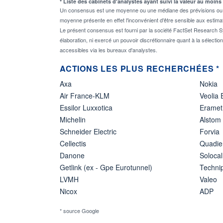
* Liste des cabinets d'analystes ayant suivi la valeur au moins
Un consensus est une moyenne ou une médiane des prévisions ou des
moyenne présente en effet l'inconvénient d'être sensible aux estima
Le présent consensus est fourni par la société FactSet Research Sy
élaboration, ni exercé un pouvoir discrétionnaire quant à la sélectio
accessibles via les bureaux d'analystes.
ACTIONS LES PLUS RECHERCHÉES *
Axa
Nokia
Air France-KLM
Veolia
Essilor Luxxotica
Eramet
Michelin
Alstom
Schneider Electric
Forvia
Cellectis
Quadie
Danone
Solocal
Getlink (ex - Gpe Eurotunnel)
Techn
LVMH
Valeo
Nicox
ADP
* source Google