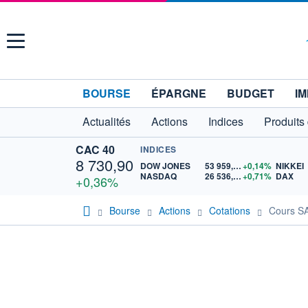
Menu
BOURSE
ÉPARGNE
BUDGET
IM
Actualités
Actions
Indices
Produits
CAC 40
INDICES
8 730,90
DOW JONES
53 959,78
+0,14%
NIKKEI
NASDAQ
26 536,06
+0,71%
DAX
+0,36%
Bourse
Actions
Cotations
Cours 