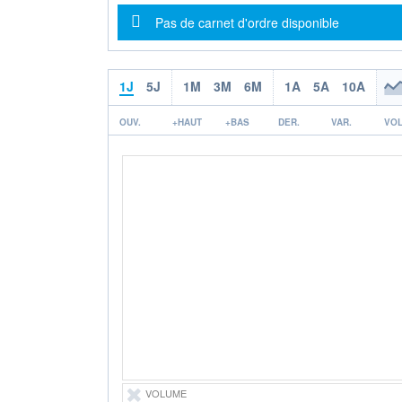
Message d'information
Pas de carnet d'ordre disponible
1J
5J
1M
3M
6M
1A
5A
10A
OUV.
+HAUT
+BAS
DER.
VAR.
VOL
VOLUME