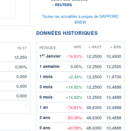
information fournie par
•
REUTERS
Toutes les actualités à propos de SAPPORO
BREW
DONNÉES HISTORIQUES
VAR.
+ HAUT
+ BAS
PÉRIODE
15 JULY
15-07
er
1
Janvier
-74,81%
12,2500
10,4900
12,250
1 semaine
0,00%
12,2500
12,2500
0,00%
0,000
1 mois
+2,34%
12,2500
11,9700
0,000
3 mois
+14,92%
12,2500
10,4888
0,000
6 mois
+14,92%
12,2500
10,4888
-
1 an
-74,81%
48,6300
10,4888
3 ans
-63,36%
48,6300
10,4888
5 ans
-40,59%
48,6300
10,4888