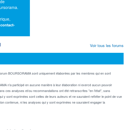
 de
oursorama.
rique,
:
contact-
M
Voir tous les forums
e forum BOURSORAMA sont uniquement élaborées par les membres qui en sont
MA n'a participé en aucune manière à leur élaboration ni exercé aucun pouvoir
dans ces analyses et/ou recommandations ont été retranscrites "en l'état", sans
ui y sont exprimées sont celles de leurs auteurs et ne sauraient refléter le point de vue
on contenue, ni les analyses qui y sont exprimées ne sauraient engager la