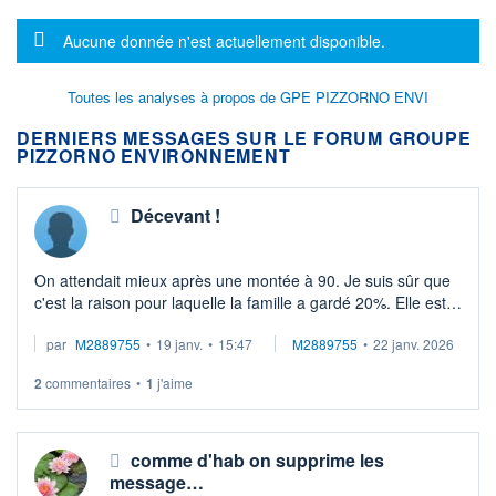
Message d'information
Aucune donnée n'est actuellement disponible.
Toutes les analyses à propos de GPE PIZZORNO ENVI
DERNIERS MESSAGES SUR LE FORUM GROUPE
PIZZORNO ENVIRONNEMENT
Décevant !
On attendait mieux après une montée à 90. Je suis sûr que
c'est la raison pour laquelle la famille a gardé 20%. Elle est
capable de faire 6 euros de BNPA. A 90, cela donnerait un
par
M2889755
•
19 janv.
•
15:47
M2889755
•
22 janv. 2026
PER de 15 qui n' ...
2
commentaires
•
1
j'aime
comme d'hab on supprime les
message…