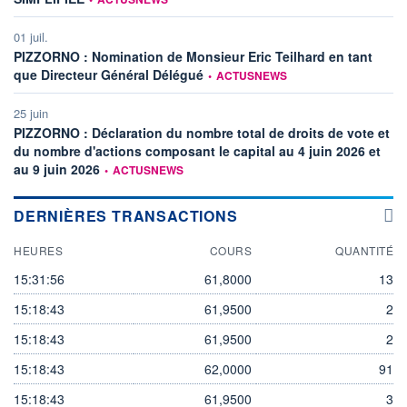
01 juil.
PIZZORNO : Nomination de Monsieur Eric Teilhard en tant
information fournie par
que Directeur Général Délégué
•
ACTUSNEWS
25 juin
PIZZORNO : Déclaration du nombre total de droits de vote et
du nombre d'actions composant le capital au 4 juin 2026 et
information fournie par
au 9 juin 2026
•
ACTUSNEWS
DERNIÈRES TRANSACTIONS
HEURES
COURS
QUANTITÉ
15:31:56
61,8000
13
15:18:43
61,9500
2
15:18:43
61,9500
2
15:18:43
62,0000
91
15:18:43
61,9500
3