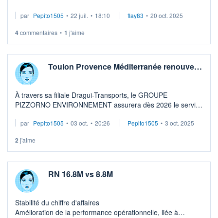
Verdon Agglomération (DPVA). Ce marché, d'une durée de 6
par
Pepito1505
•
22 juil.
•
18:10
flay83
•
20 oct. 2025
ans, prendra effet le 1er janvier ...
4
commentaires
•
1
j'aime
Toulon Provence Méditerranée renouve…
À travers sa filiale Dragui-Transports, le GROUPE
PIZZORNO ENVIRONNEMENT assurera dès 2026 le service
de collecte et de propreté urbaine pour La Seyne-sur-Mer,
par
Pepito1505
•
03 oct.
•
20:26
Pepito1505
•
3 oct. 2025
Saint-Mandrier et désormais Ollioule ...
2
j'aime
RN 16.8M vs 8.8M
Stabilité du chiffre d'affaires
Amélioration de la performance opérationnelle, liée à