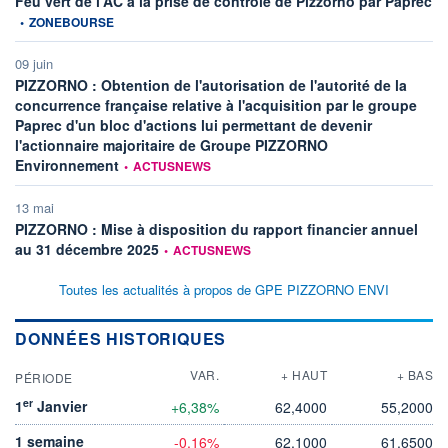
Feu vert de l'AC à la prise de contrôle de Pizzorno par Paprec
•
ZONEBOURSE
09 juin
PIZZORNO : Obtention de l'autorisation de l'autorité de la
concurrence française relative à l'acquisition par le groupe
Paprec d'un bloc d'actions lui permettant de devenir
l'actionnaire majoritaire de Groupe PIZZORNO
information fournie par
Environnement
•
ACTUSNEWS
13 mai
PIZZORNO : Mise à disposition du rapport financier annuel
information fournie par
au 31 décembre 2025
•
ACTUSNEWS
Toutes les actualités à propos de GPE PIZZORNO ENVI
DONNÉES HISTORIQUES
VAR.
+ HAUT
+ BAS
PÉRIODE
er
1
Janvier
+6,38%
62,4000
55,2000
1 semaine
-0,16%
62,1000
61,6500