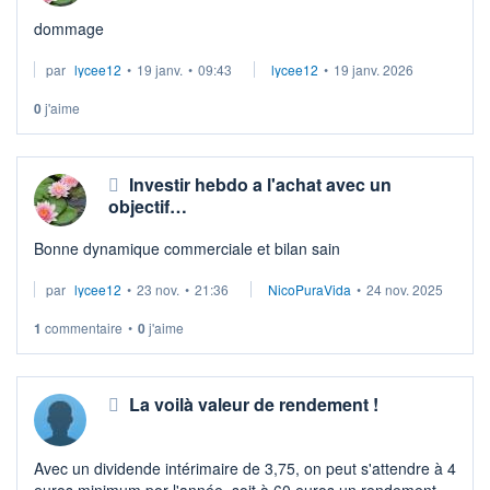
dommage
par
lycee12
•
19 janv.
•
09:43
lycee12
•
19 janv. 2026
0
j'aime
Investir hebdo a l'achat avec un
objectif…
Bonne dynamique commerciale et bilan sain
par
lycee12
•
23 nov.
•
21:36
NicoPuraVida
•
24 nov. 2025
1
commentaire
•
0
j'aime
La voilà valeur de rendement !
Avec un dividende intérimaire de 3,75, on peut s'attendre à 4
euros minimum por l'année, soit à 60 euros un rendement