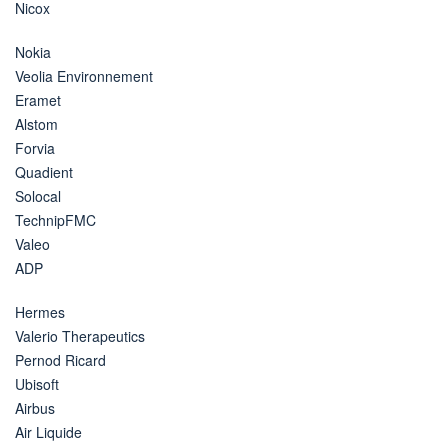
Nicox
Nokia
Veolia Environnement
Eramet
Alstom
Forvia
Quadient
Solocal
TechnipFMC
Valeo
ADP
Hermes
Valerio Therapeutics
Pernod Ricard
Ubisoft
Airbus
Air Liquide