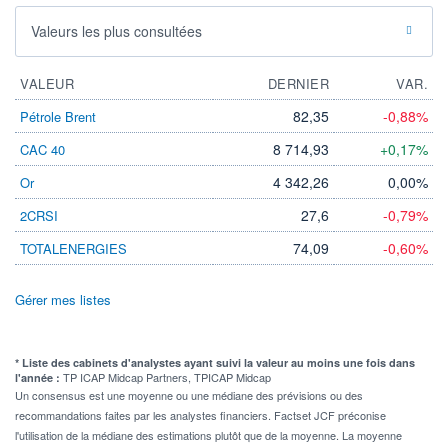
Valeurs les plus consultées
VALEUR
DERNIER
VAR.
82,35
-0,88%
Pétrole Brent
8 714,93
+0,17%
CAC 40
4 342,26
0,00%
Or
27,6
-0,79%
2CRSI
74,09
-0,60%
TOTALENERGIES
Gérer mes listes
* Liste des cabinets d'analystes ayant suivi la valeur au moins une fois dans
TP ICAP Midcap Partners, TPICAP Midcap
l'année :
Un consensus est une moyenne ou une médiane des prévisions ou des
recommandations faites par les analystes financiers. Factset JCF préconise
l'utilisation de la médiane des estimations plutôt que de la moyenne. La moyenne