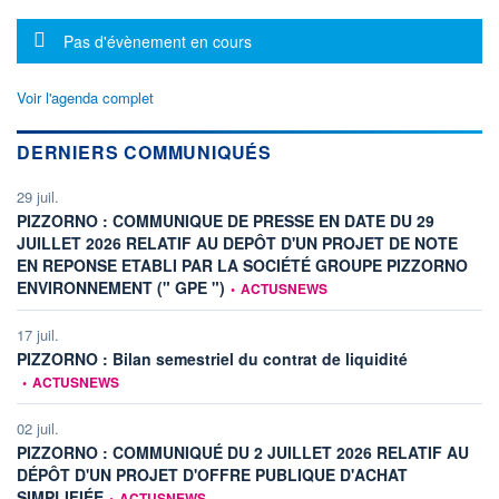
Message d'information
Pas d'évènement en cours
Voir l'agenda complet
DERNIERS COMMUNIQUÉS
29 juil.
PIZZORNO : COMMUNIQUE DE PRESSE EN DATE DU 29
JUILLET 2026 RELATIF AU DEPÔT D'UN PROJET DE NOTE
EN REPONSE ETABLI PAR LA SOCIÉTÉ GROUPE PIZZORNO
information fournie par
ENVIRONNEMENT (" GPE ")
•
ACTUSNEWS
17 juil.
information fou
PIZZORNO : Bilan semestriel du contrat de liquidité
•
ACTUSNEWS
02 juil.
PIZZORNO : COMMUNIQUÉ DU 2 JUILLET 2026 RELATIF AU
DÉPÔT D'UN PROJET D'OFFRE PUBLIQUE D'ACHAT
information fournie par
SIMPLIFIÉE
•
ACTUSNEWS