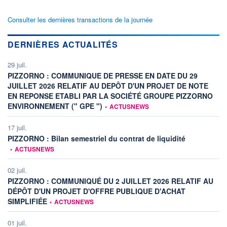
Consulter les dernières transactions de la journée
DERNIÈRES ACTUALITÉS
29 juil.
PIZZORNO : COMMUNIQUE DE PRESSE EN DATE DU 29
JUILLET 2026 RELATIF AU DEPÔT D'UN PROJET DE NOTE
EN REPONSE ETABLI PAR LA SOCIÉTÉ GROUPE PIZZORNO
information fournie par
ENVIRONNEMENT (" GPE ")
•
ACTUSNEWS
17 juil.
information fou
PIZZORNO : Bilan semestriel du contrat de liquidité
•
ACTUSNEWS
02 juil.
PIZZORNO : COMMUNIQUÉ DU 2 JUILLET 2026 RELATIF AU
DÉPÔT D'UN PROJET D'OFFRE PUBLIQUE D'ACHAT
information fournie par
SIMPLIFIÉE
•
ACTUSNEWS
01 juil.