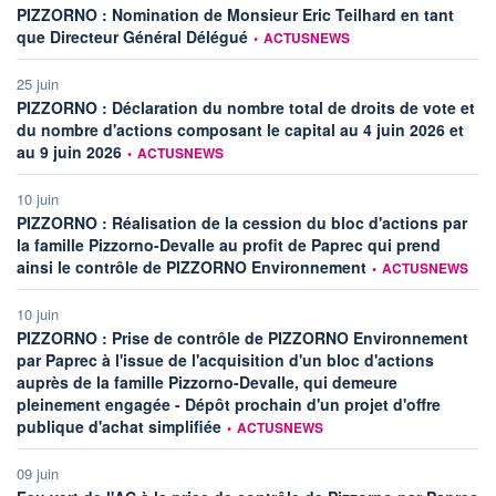
PIZZORNO : Nomination de Monsieur Eric Teilhard en tant
information fournie par
que Directeur Général Délégué
•
ACTUSNEWS
25 juin
PIZZORNO : Déclaration du nombre total de droits de vote et
du nombre d'actions composant le capital au 4 juin 2026 et
information fournie par
au 9 juin 2026
•
ACTUSNEWS
10 juin
PIZZORNO : Réalisation de la cession du bloc d'actions par
la famille Pizzorno-Devalle au profit de Paprec qui prend
information fournie pa
ainsi le contrôle de PIZZORNO Environnement
•
ACTUSNEWS
10 juin
PIZZORNO : Prise de contrôle de PIZZORNO Environnement
par Paprec à l'issue de l'acquisition d'un bloc d'actions
auprès de la famille Pizzorno-Devalle, qui demeure
pleinement engagée - Dépôt prochain d'un projet d'offre
information fournie par
publique d'achat simplifiée
•
ACTUSNEWS
09 juin
inf