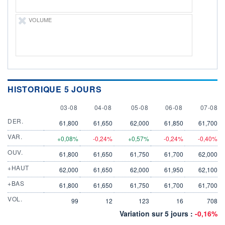
VOLUME
HISTORIQUE 5 JOURS
3 AUGUST
4 AUGUST
5 AUGUST
6 AUGUST
7 AUGU
03-08
04-08
05-08
06-08
07-08
DER.
61,800
61,650
62,000
61,850
61,700
VAR.
+0,08%
-0,24%
+0,57%
-0,24%
-0,40%
OUV.
61,800
61,650
61,750
61,700
62,000
+HAUT
62,000
61,650
62,000
61,950
62,100
+BAS
61,800
61,650
61,750
61,700
61,700
VOL.
99
12
123
16
708
Variation sur 5 jours :
-0,16%