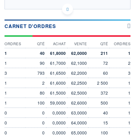
FR0010214064 GPE
ACTIONNAIRES
EURONEXT PARIS DONNÉES TEMPS RÉEL
Politique d'exécution
Cotation sur les autres places
CARNET D'ORDRES
62,2
ORDRES
QTÉ
ACHAT
VENTE
QTÉ
ORDRES
62,0
1
40
61,8000
62,0000
211
1
61,8
1
90
61,7000
62,1000
72
2
61,6
11h06
13h12
3
793
61,6500
62,2000
60
3
1
2
61,6000
62,2500
2 500
1
SECTEUR
Services de traitement et
1
80
61,5000
62,5000
372
1
d'élimination des déchets
1
100
59,0000
62,6000
500
1
OUVERTURE
CLÔTURE VEILLE
62,0000
61,9500
0
0
0,0000
63,0000
40
1
+ HAUT
+ BAS
62,1000
61,7000
0
0
0,0000
64,0000
15
1
VOLUME
CAPITAL ÉCHANGÉ
0
0
0,0000
65,0000
100
1
708
0,02%