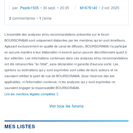
l'accord stratégique avec le Royaume du Maroc sur le
par
Pepito1505
•
30 sept.
•
20:35
M1676140
•
2 oct. 2025
règlement des créances
Renforcement de la capacité ...
2
commentaires
•
1
j'aime
L'ensemble des analyses et/ou recommandations présentes sur le forum
BOURSORAMA sont uniquement élaborées par les membres qui en sont émetteurs.
Agissant exclusivement en qualité de canal de diffusion, BOURSORAMA n'a participé
en aucune manière à leur élaboration ni exercé aucun pouvoir discrétionnaire quant à
leur sélection. Les informations contenues dans ces analyses et/ou recommandations
ont été retranscrites "en l'état", sans déclaration ni garantie d'aucune sorte. Les
opinions ou estimations qui y sont exprimées sont celles de leurs auteurs et ne
sauraient refléter le point de vue de BOURSORAMA. Sous réserves des lois
applicables, ni l'information contenue, ni les analyses qui y sont exprimées ne
sauraient engager la responsabilité BOURSORAMA.
Lire les mentions légales complètes
Voir tous les forums
MES LISTES