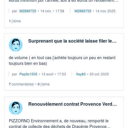
de près de 7 %, un record pour le secteur. Les vendeurs
par
M2889755
•
14 nov.
•
17:58
M2889755
•
14 nov. 2025
l'ont-ils compris ?
1
j'aime
Surprenant que la société laisse filer le…
de volume ( en tout cas j’achète toujours un peu en restant
toujours bien en bas)
par
Pepito1505
•
13 août
•
17:53
flay83
•
20 oct. 2025
7
commentaires
•
0
j'aime
Renouvèlement contrat Provence Verd…
PIZZORNO Environnement a, de nouveau, remporté le
contrat de collecte des déchets de Dracénie Provence