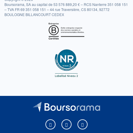
Boursorama, SA au capital de 53 576 889,20 € – RCS Nanterre 351 058 151
– TVA FR 69 351 058 151 – 44 rue Traversière, CS 80134, 92772
BOULOGNE BILLANCOURT CEDEX
Boursorama sur Facebook
Boursorama sur X
Boursorama sur Youtu