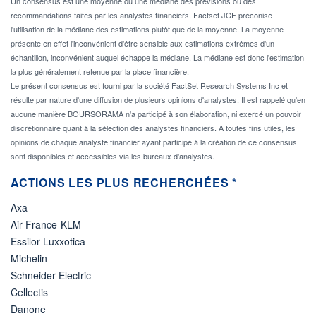
Un consensus est une moyenne ou une médiane des prévisions ou des
recommandations faites par les analystes financiers. Factset JCF préconise
l'utilisation de la médiane des estimations plutôt que de la moyenne. La moyenne
présente en effet l'inconvénient d'être sensible aux estimations extrêmes d'un
échantillon, inconvénient auquel échappe la médiane. La médiane est donc l'estimation
la plus généralement retenue par la place financière.
Le présent consensus est fourni par la société FactSet Research Systems Inc et
résulte par nature d'une diffusion de plusieurs opinions d'analystes. Il est rappelé qu'en
aucune manière BOURSORAMA n'a participé à son élaboration, ni exercé un pouvoir
discrétionnaire quant à la sélection des analystes financiers. A toutes fins utiles, les
opinions de chaque analyste financier ayant participé à la création de ce consensus
sont disponibles et accessibles via les bureaux d'analystes.
ACTIONS LES PLUS RECHERCHÉES *
Axa
Air France-KLM
Essilor Luxxotica
Michelin
Schneider Electric
Cellectis
Danone