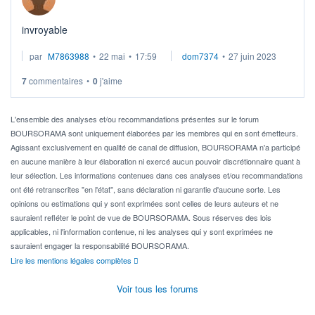
invroyable
par
M7863988
•
22 mai
•
17:59
dom7374
•
27 juin 2023
7
commentaires
•
0
j'aime
L'ensemble des analyses et/ou recommandations présentes sur le forum
BOURSORAMA sont uniquement élaborées par les membres qui en sont émetteurs.
Agissant exclusivement en qualité de canal de diffusion, BOURSORAMA n'a participé
en aucune manière à leur élaboration ni exercé aucun pouvoir discrétionnaire quant à
leur sélection. Les informations contenues dans ces analyses et/ou recommandations
ont été retranscrites "en l'état", sans déclaration ni garantie d'aucune sorte. Les
opinions ou estimations qui y sont exprimées sont celles de leurs auteurs et ne
sauraient refléter le point de vue de BOURSORAMA. Sous réserves des lois
applicables, ni l'information contenue, ni les analyses qui y sont exprimées ne
sauraient engager la responsabilité BOURSORAMA.
Lire les mentions légales complètes
Voir tous les forums