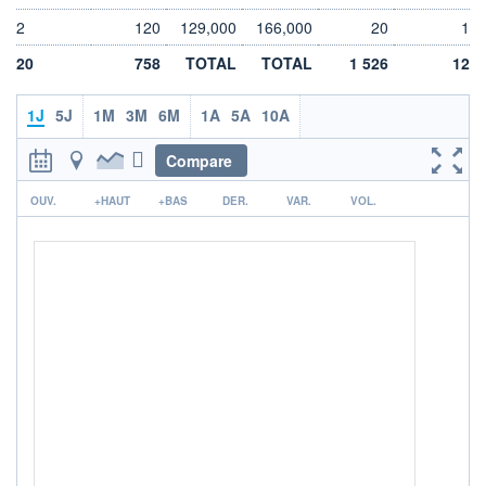
VALORISATION
DERNIER ÉCHANGE
3 408 MEUR
07.08.26 / 13:15:53
2
120
129,000
166,000
20
1
LIMITE À LA
LIMITE À LA
20
758
TOTAL
TOTAL
1 526
12
BAISSE
HAUSSE
132,500
145,500
1J
5J
1M
3M
6M
1A
5A
10A
RENDEMENT
PER ESTIMÉ
ESTIMÉ 2026
2026
-
-
Compare
DERNIER
r
DATE
OUV.
DIVIDENDE
+HAUT
+BAS
DER.
DERNIER
VAR.
VOL.
DIVIDENDE
1,80 EUR (07/10/25)
07/10/25
PROCHAIN
DIVIDENDE
-
ÉLIGIBILITÉ
RISQUE ESG
SRD
23,4/100 (moyen)
CTO BUSINESS
+ ALERTE
+ PORTEFEUILLE
+ LISTE