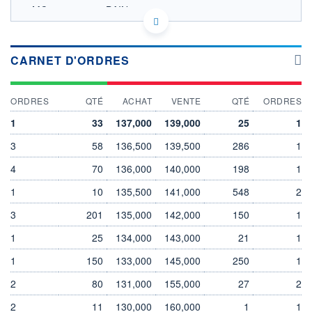
MC0000031187 BAIN
ACTIONNAIRES
EURONEXT PARIS DONNÉES TEMPS RÉEL
Politique d'exécution
Cotation sur les autres places
CARNET D'ORDRES
140
139
ORDRES
QTÉ
ACHAT
VENTE
QTÉ
ORDRES
138
1
33
137,000
139,000
25
1
137
3
58
136,500
139,500
286
1
136
10h25
11h50
4
70
136,000
140,000
198
1
1
10
135,500
141,000
548
2
SECTEUR
Jeux de hasard et d'argent
3
201
135,000
142,000
150
1
OUVERTURE
CLÔTURE VEILLE
1
139,500
25
134,000
143,000
138,000
21
1
+ HAUT
+ BAS
1
150
133,000
145,000
250
1
139,500
137,000
2
80
131,000
155,000
27
2
VOLUME
CAPITAL ÉCHANGÉ
179
0,00%
2
11
130,000
160,000
1
1