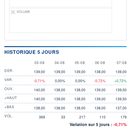
VOLUME
HISTORIQUE 5 JOURS
3 AUGUST
4 AUGUST
5 AUGUST
6 AUGUST
7 AUGU
03-08
04-08
05-08
06-08
07-08
DER.
139,00
139,00
139,00
138,00
139,00
VAR.
-0,71%
0,00%
0,00%
-0,72%
+0,72%
OUV.
140,00
138,00
138,00
139,00
139,50
+HAUT
140,00
139,00
138,50
139,00
139,50
+BAS
138,00
138,00
138,00
138,00
137,00
VOL.
369
33
217
110
179
Variation sur 5 jours :
-0,71%