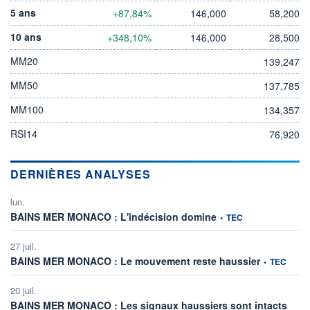
5 ans
+87,84%
146,000
58,200
10 ans
+348,10%
146,000
28,500
MM20
139,247
MM50
137,785
MM100
134,357
RSI14
76,920
DERNIÈRES ANALYSES
lun.
information fournie par
BAINS MER MONACO : L'indécision domine
•
TEC
27 juil.
information f
BAINS MER MONACO : Le mouvement reste haussier
•
TEC
20 juil.
inform
BAINS MER MONACO : Les signaux haussiers sont intacts