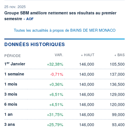
25 nov. 2025
Groupe SBM améliore nettement ses résultats au premier
information fournie par
semestre
•
AOF
Toutes les actualités à propos de BAINS DE MER MONACO
DONNÉES HISTORIQUES
VAR.
+ HAUT
+ BAS
PÉRIODE
er
1
Janvier
+32,38%
146,000
105,500
1 semaine
-0,71%
140,000
137,000
1 mois
+0,36%
140,000
136,500
3 mois
+6,51%
146,000
129,000
6 mois
+4,51%
146,000
120,000
1 an
+31,75%
146,000
99,000
3 ans
+25,79%
146,000
93,400