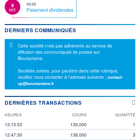
00:00
8
Paiement dividendes
OCT.
DERNIERS COMMUNIQUÉS
Message d'information
Cette société n'est pas adhérente au service de
diffusion des communiqués de presse sur
Boursorama.
Sociétés cotées, pour paraître dans cette rubrique,
veuillez nous contacter à l'adresse suivante :
contact-
cp@boursorama.fr
DERNIÈRES TRANSACTIONS
HEURES
COURS
QUANTITÉ
13:15:53
139,000
1
12:47:30
138,000
3