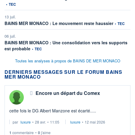
•
TEC
13 juil.
information f
BAINS MER MONACO : Le mouvement reste haussier
•
TEC
06 juil.
BAINS MER MONACO : Une consolidation vers les supports
information fournie par
est probable
•
TEC
Toutes les analyses à propos de BAINS DE MER MONACO
DERNIERS MESSAGES SUR LE FORUM BAINS
MER MONACO
Encore un départ du Comex
cette fois le DG Albert Manzone est écarté.....
par
luxure
•
28 avr.
•
11:05
luxure
•
12 mai 2026
1
commentaire
•
0
j'aime