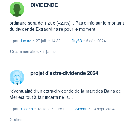
DIVIDENDE
ordinaire sera de 1.20€ (+20%) . Pas d'info sur le montant
du dividende Extraordinaire pour le moment
par
luxure
•
27 juil.
•
14:32
flay83
•
6 déc. 2024
30
commentaires
•
1
j'aime
projet d'extra-dividende 2024
l'éventualité d'un extra-dividende de la mart des Bains de
Mer est tout à fait incertaine .s
En tout cas , cela serait une première dans les annales de la
par
Steenb
•
13 sept.
•
11:51
Steenb
•
13 sept. 2024
Société
0
j'aime