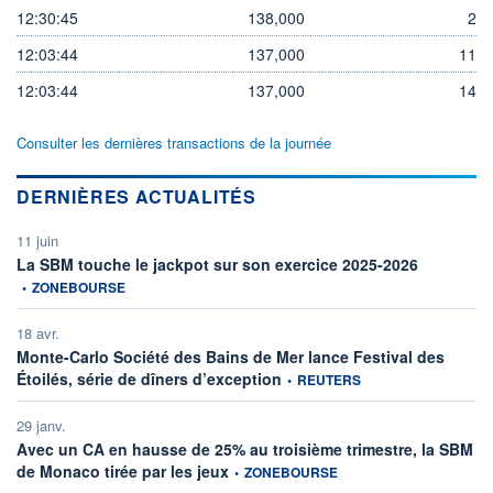
12:30:45
138,000
2
12:03:44
137,000
11
12:03:44
137,000
14
Consulter les dernières transactions de la journée
DERNIÈRES ACTUALITÉS
11 juin
information 
La SBM touche le jackpot sur son exercice 2025-2026
•
ZONEBOURSE
18 avr.
Monte-Carlo Société des Bains de Mer lance Festival des
information fournie par
Étoilés, série de dîners d’exception
•
REUTERS
29 janv.
Avec un CA en hausse de 25% au troisième trimestre, la SBM
information fournie par
de Monaco tirée par les jeux
•
ZONEBOURSE