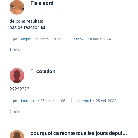
Fle a sorti
de bons resultats
pas de reaction ici
par
azqsx
•
10 mars
•
16:39
azqsx
•
10 mars 2024
1
j'aime
cotation
????????
par
fauregu1
•
25 oct.
•
11:06
fauregu1
•
25 oct. 2023
0
j'aime
pourquoi ca monte tous les jours depui…