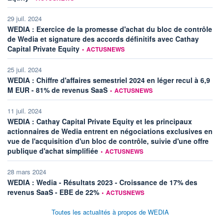
29 juil. 2024
WEDIA : Exercice de la promesse d'achat du bloc de contrôle
de Wedia et signature des accords définitifs avec Cathay
information fournie par
Capital Private Equity
•
ACTUSNEWS
25 juil. 2024
WEDIA : Chiffre d'affaires semestriel 2024 en léger recul à 6,9
information fournie par
M EUR - 81% de revenus SaaS
•
ACTUSNEWS
11 juil. 2024
WEDIA : Cathay Capital Private Equity et les principaux
actionnaires de Wedia entrent en négociations exclusives en
vue de l'acquisition d'un bloc de contrôle, suivie d'une offre
information fournie par
publique d'achat simplifiée
•
ACTUSNEWS
28 mars 2024
WEDIA : Wedia - Résultats 2023 - Croissance de 17% des
information fournie par
revenus SaaS - EBE de 22%
•
ACTUSNEWS
Toutes les actualités à propos de WEDIA