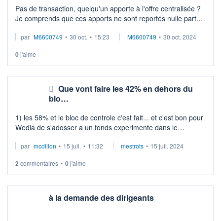
Pas de transaction, quelqu'un apporte à l'offre centralisée ?
Je comprends que ces apports ne sont reportés nulle part.
C'est en parfaite non transparence.
par
M6600749
•
30 oct.
•
15:23
M6600749
•
30 oct. 2024
Je mets une pièce par ailleurs sur l ...
0
j'aime
Que vont faire les 42% en dehors du
blo…
1) les 58% et le bloc de controle c'est fait... et c'est bon pour
Wedia de s'adosser a un fonds experimente dans le
domaine et disposant de ressources a investir pour
par
mcdillon
•
15 juil.
•
11:32
mestrots
•
15 juil. 2024
developper le rayonnement.
2) le ...
2
commentaires
•
0
j'aime
à la demande des dirigeants