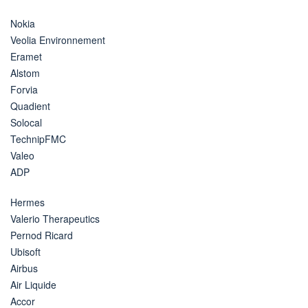
Nokia
Veolia Environnement
Eramet
Alstom
Forvia
Quadient
Solocal
TechnipFMC
Valeo
ADP
Hermes
Valerio Therapeutics
Pernod Ricard
Ubisoft
Airbus
Air Liquide
Accor