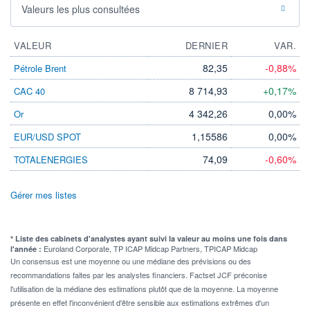
Valeurs les plus consultées
VALEUR
DERNIER
VAR.
82,35
-0,88%
Pétrole Brent
8 714,93
+0,17%
CAC 40
4 342,26
0,00%
Or
1,15586
0,00%
EUR/USD SPOT
74,09
-0,60%
TOTALENERGIES
Gérer mes listes
* Liste des cabinets d'analystes ayant suivi la valeur au moins une fois dans
Euroland Corporate, TP ICAP Midcap Partners, TPICAP Midcap
l'année :
Un consensus est une moyenne ou une médiane des prévisions ou des
recommandations faites par les analystes financiers. Factset JCF préconise
l'utilisation de la médiane des estimations plutôt que de la moyenne. La moyenne
présente en effet l'inconvénient d'être sensible aux estimations extrêmes d'un