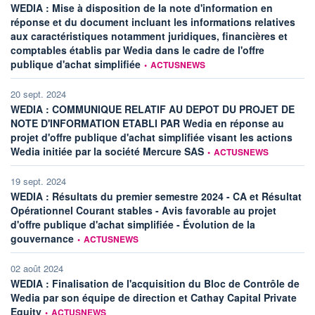
WEDIA : Mise à disposition de la note d'information en
réponse et du document incluant les informations relatives
aux caractéristiques notamment juridiques, financières et
comptables établis par Wedia dans le cadre de l'offre
information fournie par
publique d'achat simplifiée
•
ACTUSNEWS
20 sept. 2024
WEDIA : COMMUNIQUE RELATIF AU DEPOT DU PROJET DE
NOTE D'INFORMATION ETABLI PAR Wedia en réponse au
projet d'offre publique d'achat simplifiée visant les actions
information fournie par
Wedia initiée par la société Mercure SAS
•
ACTUSNEWS
19 sept. 2024
WEDIA : Résultats du premier semestre 2024 - CA et Résultat
Opérationnel Courant stables - Avis favorable au projet
d'offre publique d'achat simplifiée - Évolution de la
information fournie par
gouvernance
•
ACTUSNEWS
02 août 2024
WEDIA : Finalisation de l'acquisition du Bloc de Contrôle de
Wedia par son équipe de direction et Cathay Capital Private
information fournie par
Equity
•
ACTUSNEWS