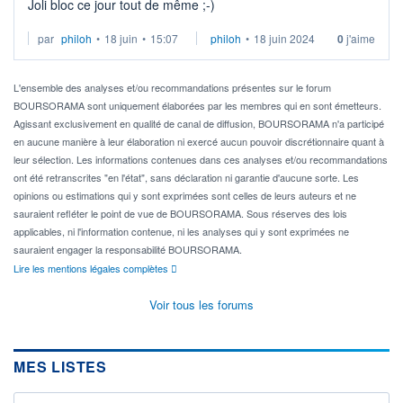
Joli bloc ce jour tout de même ;-)
par
philoh
•
18 juin
•
15:07
philoh
•
18 juin 2024
0
j'aime
L'ensemble des analyses et/ou recommandations présentes sur le forum
BOURSORAMA sont uniquement élaborées par les membres qui en sont émetteurs.
Agissant exclusivement en qualité de canal de diffusion, BOURSORAMA n'a participé
en aucune manière à leur élaboration ni exercé aucun pouvoir discrétionnaire quant à
leur sélection. Les informations contenues dans ces analyses et/ou recommandations
ont été retranscrites "en l'état", sans déclaration ni garantie d'aucune sorte. Les
opinions ou estimations qui y sont exprimées sont celles de leurs auteurs et ne
sauraient refléter le point de vue de BOURSORAMA. Sous réserves des lois
applicables, ni l'information contenue, ni les analyses qui y sont exprimées ne
sauraient engager la responsabilité BOURSORAMA.
Lire les mentions légales complètes
Voir tous les forums
MES LISTES