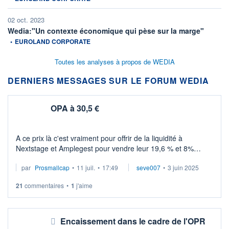
02 oct. 2023
informati
Wedia:"Un contexte économique qui pèse sur la marge"
•
EUROLAND CORPORATE
Toutes les analyses à propos de WEDIA
DERNIERS MESSAGES SUR LE FORUM WEDIA
OPA à 30,5 €
A ce prix là c'est vraiment pour offrir de la liquidité à
Nextstage et Amplegest pour vendre leur 19,6 % et 8%
respectivement
par
Prosmallcap
•
11 juil.
•
17:49
seve007
•
3 juin 2025
Même avec l'éventuel complément de prix de 1,25 € si
21
commentaires
•
1
j'aime
atteinte ...
Encaissement dans le cadre de l'OPR