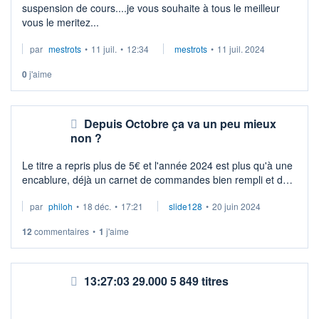
suspension de cours....je vous souhaite à tous le meilleur
vous le meritez...
par
mestrots
•
11 juil.
•
12:34
mestrots
•
11 juil. 2024
0
j'aime
Depuis Octobre ça va un peu mieux
non ?
Le titre a repris plus de 5€ et l'année 2024 est plus qu'à une
encablure, déjà un carnet de commandes bien rempli et de
plus la cession va permettre de devenir un "pure player"
par
philoh
•
18 déc.
•
17:21
slide128
•
20 juin 2024
retrouvant une re ...
12
commentaires
•
1
j'aime
13:27:03 29.000 5 849 titres