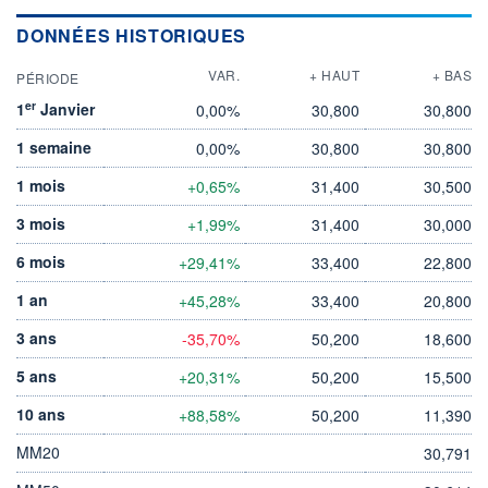
DONNÉES HISTORIQUES
VAR.
+ HAUT
+ BAS
PÉRIODE
er
1
Janvier
0,00%
30,800
30,800
1 semaine
0,00%
30,800
30,800
1 mois
+0,65%
31,400
30,500
3 mois
+1,99%
31,400
30,000
6 mois
+29,41%
33,400
22,800
1 an
+45,28%
33,400
20,800
3 ans
-35,70%
50,200
18,600
5 ans
+20,31%
50,200
15,500
10 ans
+88,58%
50,200
11,390
MM20
30,791