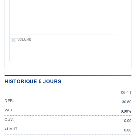
DERNIER
DATE
DIVIDENDE
DERNIER
DIVIDENDE
0,21 EUR (29/05/24)
29/05/24
PROCHAIN
DIVIDENDE
-
VOLUME
ÉLIGIBILITÉ
PEA
PEA-PME
Non éligible
Boursobank
+ ALERTE
+ PORTEFEUILLE
+ LISTE
HISTORIQUE 5 JOURS
6 NOVE
06-11
DER.
30,80
VAR.
0,00%
OUV.
0,00
+HAUT
0,00