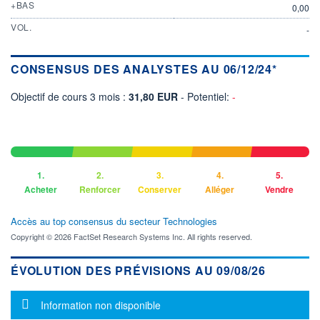
+BAS
0,00
VOL.
-
CONSENSUS DES ANALYSTES AU 06/12/24*
Objectif de cours 3 mois :
31,80 EUR
- Potentiel:
-
1.
2.
3.
4.
5.
Acheter
Renforcer
Conserver
Alléger
Vendre
Accès au top consensus du secteur Technologies
Copyright © 2026 FactSet Research Systems Inc. All rights reserved.
ÉVOLUTION DES PRÉVISIONS AU 09/08/26
Message d'information
Information non disponible