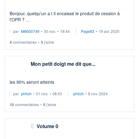
Bonjour, quelqu'un a t il encaissé le produit de cession à
l'OPR ?
par
M6600749
•
30 nov.
•
18:44
Page83
•
19 avr. 2025
Rien pour le moment sur les comptes Bourso.
4
commentaires
•
0
j'aime
Merci
Mon petit doigt me dit que...
les 90% seront atteints
par
philoh
•
01 nov.
•
08:53
philoh
•
8 nov. 2024
10
commentaires
•
0
j'aime
Volume 0