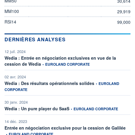
MM50
30,614
MM100
29,919
RSI14
99,000
DERNIÈRES ANALYSES
12 juil. 2024
Wedia : Entrée en négociation exclusives en vue de la
information fournie par
cession de Wedia
•
EUROLAND CORPORATE
02 avr. 2024
information fournie par
Wedia : Des résultats opérationnels solides
•
EUROLAND
CORPORATE
30 janv. 2024
information fournie par
Wedia : Un pure player du SaaS
•
EUROLAND CORPORATE
14 déc. 2023
infor
Entrée en négociation exclusive pour la cession de Galilée
•
EUROLAND CORPORATE