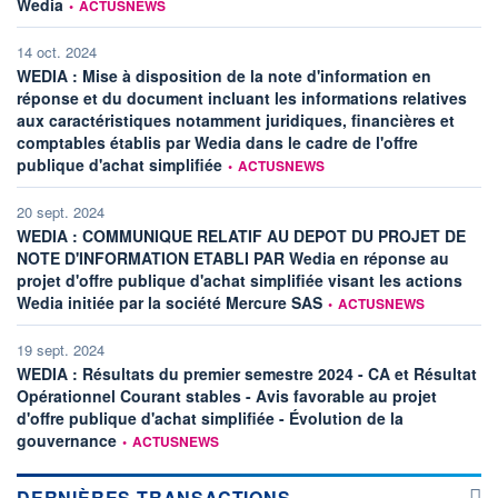
information fournie par
Wedia
•
ACTUSNEWS
14 oct. 2024
WEDIA : Mise à disposition de la note d'information en
réponse et du document incluant les informations relatives
aux caractéristiques notamment juridiques, financières et
comptables établis par Wedia dans le cadre de l'offre
information fournie par
publique d'achat simplifiée
•
ACTUSNEWS
20 sept. 2024
WEDIA : COMMUNIQUE RELATIF AU DEPOT DU PROJET DE
NOTE D'INFORMATION ETABLI PAR Wedia en réponse au
projet d'offre publique d'achat simplifiée visant les actions
information fournie par
Wedia initiée par la société Mercure SAS
•
ACTUSNEWS
19 sept. 2024
WEDIA : Résultats du premier semestre 2024 - CA et Résultat
Opérationnel Courant stables - Avis favorable au projet
d'offre publique d'achat simplifiée - Évolution de la
information fournie par
gouvernance
•
ACTUSNEWS
DERNIÈRES TRANSACTIONS