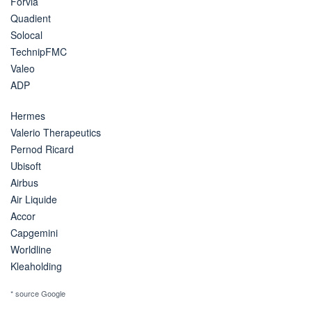
Forvia
Quadient
Solocal
TechnipFMC
Valeo
ADP
Hermes
Valerio Therapeutics
Pernod Ricard
Ubisoft
Airbus
Air Liquide
Accor
Capgemini
Worldline
Kleaholding
* source Google