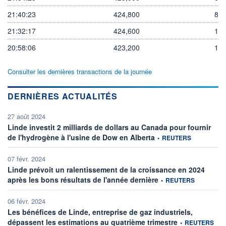
21:40:23
424,800
8
21:32:17
424,600
1
20:58:06
423,200
1
Consulter les dernières transactions de la journée
DERNIÈRES ACTUALITÉS
27 août 2024
Linde investit 2 milliards de dollars au Canada pour fournir
information fournie par
de l'hydrogène à l'usine de Dow en Alberta
•
REUTERS
07 févr. 2024
Linde prévoit un ralentissement de la croissance en 2024
information fournie par
après les bons résultats de l'année dernière
•
REUTERS
06 févr. 2024
Les bénéfices de Linde, entreprise de gaz industriels,
information fourni
dépassent les estimations au quatrième trimestre
•
REUTERS