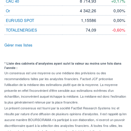
8 714,93
+0,17%
CAC 40
4 342,26
0,00%
Or
1,15586
0,00%
EUR/USD SPOT
74,09
-0,60%
TOTALENERGIES
Gérer mes listes
* Liste des cabinets d'analystes ayant suivi la valeur au moins une fois dans
l'année :
Un consensus est une moyenne ou une médiane des prévisions ou des
recommandations faites par les analystes financiers. Factset JCF préconise
l'utilisation de la médiane des estimations plutôt que de la moyenne. La moyenne
présente en effet l'inconvénient d'être sensible aux estimations extrêmes d'un
échantillon, inconvénient auquel échappe la médiane. La médiane est donc l'estimation
la plus généralement retenue par la place financière.
Le présent consensus est fourni par la société FactSet Research Systems Inc et
résulte par nature d'une diffusion de plusieurs opinions d'analystes. Il est rappelé qu'en
aucune manière BOURSORAMA n'a participé à son élaboration, ni exercé un pouvoir
discrétionnaire quant à la sélection des analystes financiers. A toutes fins utiles, les