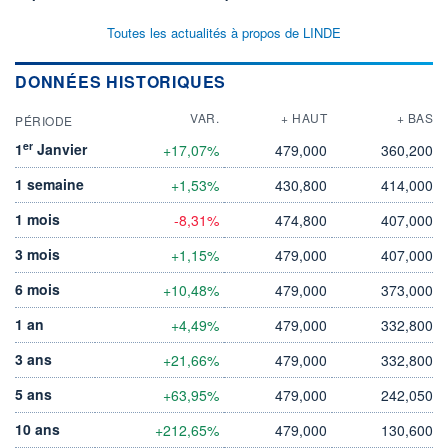
Toutes les actualités à propos de LINDE
DONNÉES HISTORIQUES
VAR.
+ HAUT
+ BAS
PÉRIODE
er
1
Janvier
+17,07%
479,000
360,200
1 semaine
+1,53%
430,800
414,000
1 mois
-8,31%
474,800
407,000
3 mois
+1,15%
479,000
407,000
6 mois
+10,48%
479,000
373,000
1 an
+4,49%
479,000
332,800
3 ans
+21,66%
479,000
332,800
5 ans
+63,95%
479,000
242,050
10 ans
+212,65%
479,000
130,600