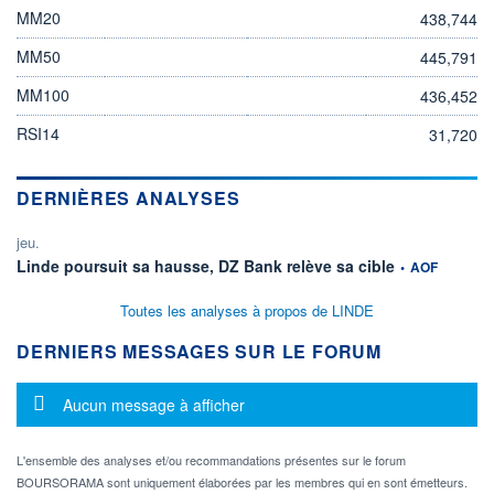
MM20
438,744
MM50
445,791
MM100
436,452
RSI14
31,720
DERNIÈRES ANALYSES
jeu.
information fourn
Linde poursuit sa hausse, DZ Bank relève sa cible
•
AOF
Toutes les analyses à propos de LINDE
DERNIERS MESSAGES SUR LE FORUM
Message d'information
Aucun message à afficher
L'ensemble des analyses et/ou recommandations présentes sur le forum
BOURSORAMA sont uniquement élaborées par les membres qui en sont émetteurs.