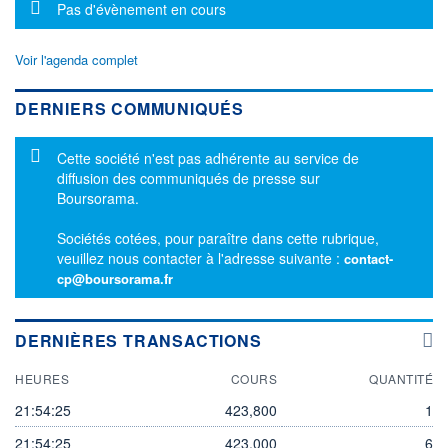
Message d'information
Pas d'évènement en cours
Voir l'agenda complet
DERNIERS COMMUNIQUÉS
Message d'information
Cette société n'est pas adhérente au service de
diffusion des communiqués de presse sur
Boursorama.
Sociétés cotées, pour paraître dans cette rubrique,
veuillez nous contacter à l'adresse suivante :
contact-
cp@boursorama.fr
DERNIÈRES TRANSACTIONS
HEURES
COURS
QUANTITÉ
21:54:25
423,800
1
21:54:25
423,000
6