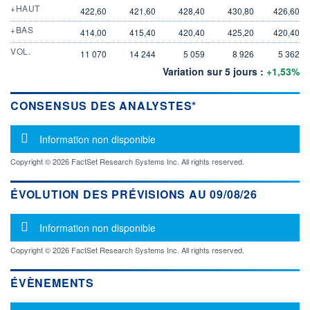
+HAUT
422,60
421,60
428,40
430,80
426,60
+BAS
414,00
415,40
420,40
425,20
420,40
VOL.
11 070
14 244
5 059
8 926
5 362
Variation sur 5 jours :
+1,53%
CONSENSUS DES ANALYSTES*
Message d'information
Information non disponible
Copyright © 2026 FactSet Research Systems Inc. All rights reserved.
ÉVOLUTION DES PRÉVISIONS AU 09/08/26
Message d'information
Information non disponible
Copyright © 2026 FactSet Research Systems Inc. All rights reserved.
ÉVÈNEMENTS