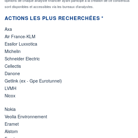
opinions de chaque analyste financier ayant participé à la création de ce consensus
sont disponibles et accessibles via les bureaux d'analystes.
ACTIONS LES PLUS RECHERCHÉES *
Axa
Air France-KLM
Essilor Luxxotica
Michelin
Schneider Electric
Cellectis
Danone
Getlink (ex - Gpe Eurotunnel)
LVMH
Nicox
Nokia
Veolia Environnement
Eramet
Alstom