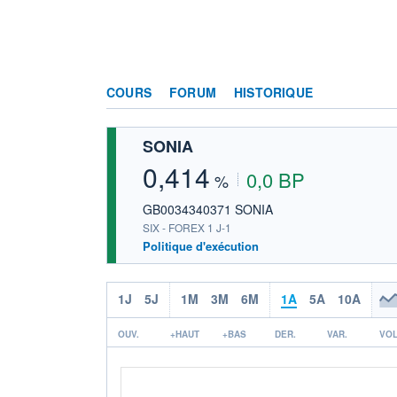
COURS
FORUM
HISTORIQUE
SONIA
0,414
0,0 BP
%
GB0034340371 SONIA
SIX - FOREX 1 J-1
Politique d'exécution
1J
5J
1M
3M
6M
1A
5A
10A
OUV.
+HAUT
+BAS
DER.
VAR.
VOL