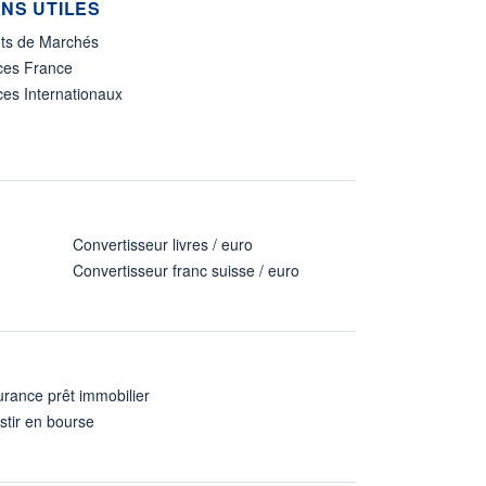
ENS UTILES
nts de Marchés
ices France
ces Internationaux
Convertisseur livres / euro
Convertisseur franc suisse / euro
rance prêt immobilier
stir en bourse
A