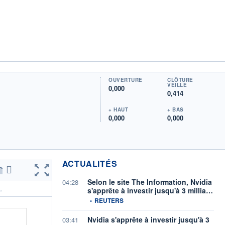
OUVERTURE
CLÔTURE
VEILLE
0,000
0,414
+ HAUT
+ BAS
0,000
0,000
ACTUALITÉS
Selon le site The Information, Nvidia
04:28
s'apprête à investir jusqu'à 3 millia…
.
information fournie par
•
REUTERS
Nvidia s'apprête à investir jusqu'à 3
03:41