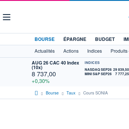
Menu
BOURSE
ÉPARGNE
BUDGET
IM
Actualités
Actions
Indices
Produits
AUG 26 CAC 40 Index
INDICES
(10x)
NASDAQ SEP26
29 839,5
8 737,00
MINI S&P SEP26
7 777,2
+0,30%
Bourse
Taux
Cours SONIA