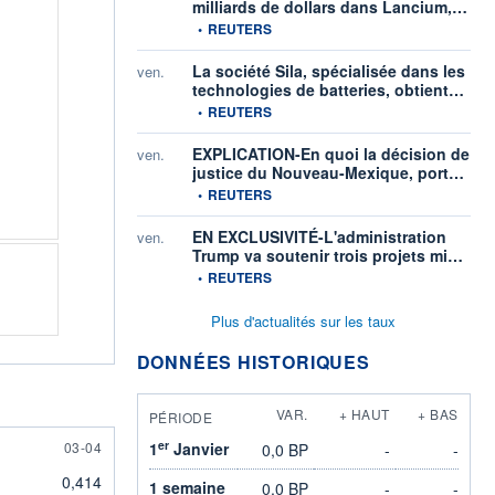
milliards de dollars dans Lancium,…
information fournie par
•
REUTERS
La société Sila, spécialisée dans les
ven.
technologies de batteries, obtient…
information fournie par
•
REUTERS
EXPLICATION-En quoi la décision de
ven.
justice du Nouveau-Mexique, port…
information fournie par
•
REUTERS
EN EXCLUSIVITÉ-L'administration
ven.
Trump va soutenir trois projets mi…
information fournie par
•
REUTERS
Plus d'actualités sur les taux
DONNÉES HISTORIQUES
VAR.
+ HAUT
+ BAS
PÉRIODE
er
3 APRIL
03-04
1
Janvier
0,0 BP
-
-
0,414
1 semaine
0,0 BP
-
-