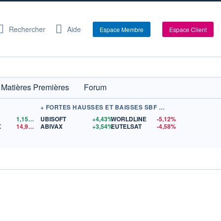
Rechercher
Aide
Espace Membre
Espace Client
Matières Premières
Forum
+ FORTES HAUSSES ET BAISSES SBF 120
1,1559
$US
UBISOFT
+4,43%
WORLDLINE
-5,12%
X
14,90
$US
ABIVAX
+3,54%
EUTELSAT
-4,58%