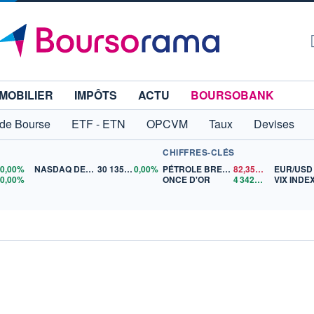
MOBILIER
IMPÔTS
ACTU
BOURSOBANK
 de Bourse
ETF - ETN
OPCVM
Taux
Devises
CHIFFRES-CLÉS
0
0,00%
NASDAQ DEC26
30 135,00
0,00%
PÉTROLE BRENT
82,35
$US
EUR/USD
5
0,00%
ONCE D'OR
4 342,26
$US
VIX INDE