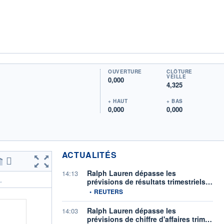
OUVERTURE
CLÔTURE
VEILLE
0,000
4,325
+ HAUT
+ BAS
0,000
0,000
ACTUALITÉS
Ralph Lauren dépasse les
14:13
prévisions de résultats trimestriels…
.
information fournie par
•
REUTERS
Ralph Lauren dépasse les
14:03
prévisions de chiffre d'affaires trim…