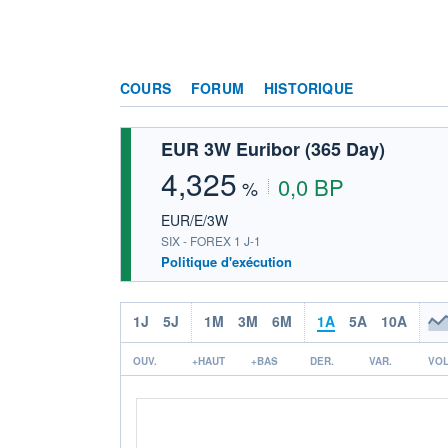
COURS
FORUM
HISTORIQUE
EUR 3W Euribor (365 Day)
4,325
0,0 BP
%
EUR/E/3W
SIX - FOREX 1 J-1
Politique d'exécution
1J
5J
1M
3M
6M
1A
5A
10A
OUV.
+HAUT
+BAS
DER.
VAR.
VOL