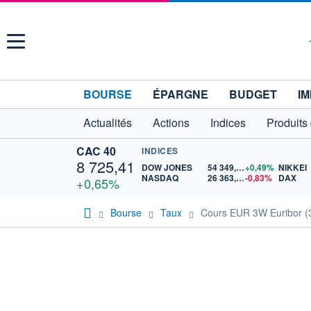
Menu
BOURSE
ÉPARGNE
BUDGET
IM
Actualités
Actions
Indices
Produits
CAC 40
INDICES
8 725,41
DOW JONES
54 349,12
+0,49%
NIKKEI
NASDAQ
26 363,44
-0,83%
DAX
+0,65%
Bourse
Taux
Cours EUR 3W Euribor (