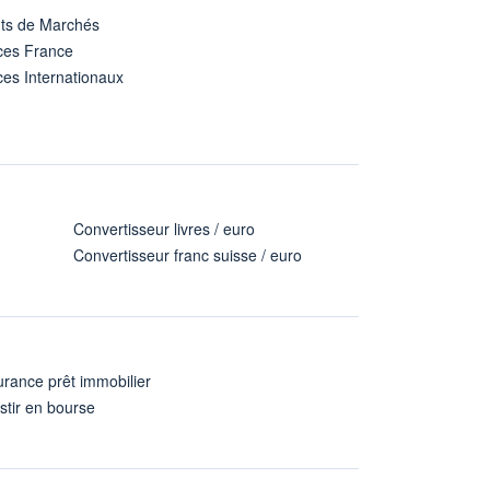
nts de Marchés
ices France
ces Internationaux
Convertisseur livres / euro
Convertisseur franc suisse / euro
rance prêt immobilier
stir en bourse
A