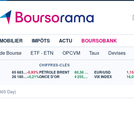
MOBILIER
IMPÔTS
ACTU
BOURSOBANK
 de Bourse
ETF - ETN
OPCVM
Taux
Devises
CHIFFRES-CLÉS
65 683,26
-0,93%
PÉTROLE BRENT
80,36
$US
EUR/USD
26 180,89
+0,21%
ONCE D'OR
4 255,57
$US
VIX INDEX
16,0
365 Day)