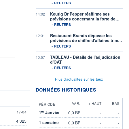
information fournie par
•
REUTERS
Keurig Dr Pepper réaffirme ses
14:02
prévisions concernant la forte de…
information fournie par
•
REUTERS
Restaurant Brands dépasse les
12:31
prévisions de chiffre d'affaires trim…
information fournie par
•
REUTERS
TABLEAU - Détails de l'adjudication
10:57
d'OAT
information fournie par
•
REUTERS
Plus d'actualités sur les taux
DONNÉES HISTORIQUES
VAR.
+ HAUT
+ BAS
PÉRIODE
er
17 APRIL
17-04
1
Janvier
0,0 BP
-
-
4,325
1 semaine
0,0 BP
-
-