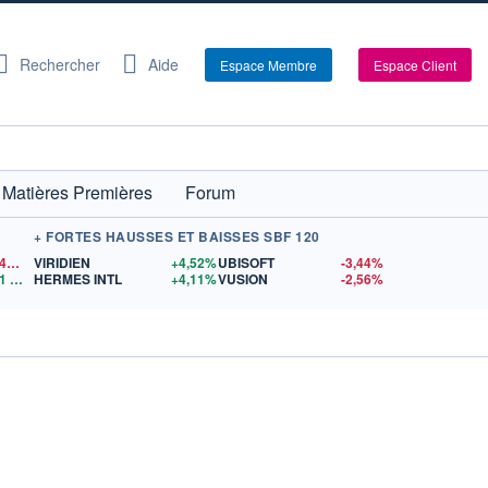
Rechercher
Aide
Espace Membre
Espace Client
Matières Premières
Forum
+ FORTES HAUSSES ET BAISSES SBF 120
1,1542
$US
VIRIDIEN
+4,52%
UBISOFT
-3,44%
1
$US
HERMES INTL
+4,11%
VUSION
-2,56%