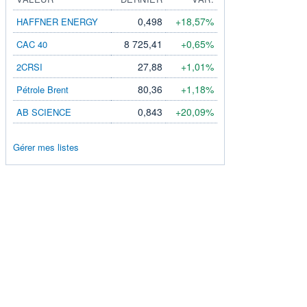
0,498
+18,57%
HAFFNER ENERGY
8 725,41
+0,65%
CAC 40
27,88
+1,01%
2CRSI
80,36
+1,18%
Pétrole Brent
0,843
+20,09%
AB SCIENCE
Gérer mes listes