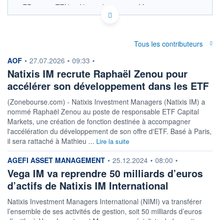
FR001400TZN9 - Natixis Investment Managers
International
OPCVM DERNIER COURS CONNU AU 30/07/2026
Consulter le prospectus / DIC
Tous les contributeurs
information fournie par
1 150
AOF
•
27.07.2026
•
09:33
•
Natixis IM recrute Raphaël Zenou pour
1 100
accélérer son développement dans les ETF
1 050
1 000
(Zonebourse.com) - Natixis Investment Managers (Natixis IM) a
950
nommé Raphaël Zenou au poste de responsable ETF Capital
04/12
02/04
Markets, une création de fonction destinée à accompagner
l'accélération du développement de son offre d'ETF. Basé à Paris,
CATÉGORIE MORNINGSTAR
il sera rattaché à Mathieu ...
Lire la suite
Fonds à Capital Protégé
information fournie par
AGEFI ASSET MANAGEMENT
•
25.12.2024
•
08:00
•
FONDS PARTENAIRES
TARIFS PRIVILÉGIÉS
0%
Vega IM va reprendre 50 milliards d’euros
d’actifs de Natixis IM International
ÉLIGIBILITÉ
PEA
PEA-PME
BOURSOVIE LUX
BOURSOVIE
Natixis Investment Managers International (NIMI) va transférer
CTO BUSINESS
l’ensemble de ses activités de gestion, soit 50 milliards d’euros
Non éligible Boursobank