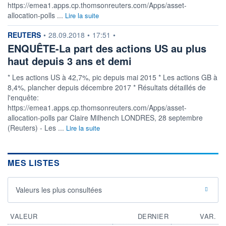
https://emea1.apps.cp.thomsonreuters.com/Apps/asset-
allocation-polls ...
Lire la suite
information fournie par
REUTERS
•
28.09.2018
•
17:51
•
ENQUÊTE-La part des actions US au plus
haut depuis 3 ans et demi
* Les actions US à 42,7%, pic depuis mai 2015 * Les actions GB à
8,4%, plancher depuis décembre 2017 * Résultats détaillés de
l'enquête:
https://emea1.apps.cp.thomsonreuters.com/Apps/asset-
allocation-polls par Claire Milhench LONDRES, 28 septembre
(Reuters) - Les ...
Lire la suite
MES LISTES
Valeurs les plus consultées
VALEUR
DERNIER
VAR.