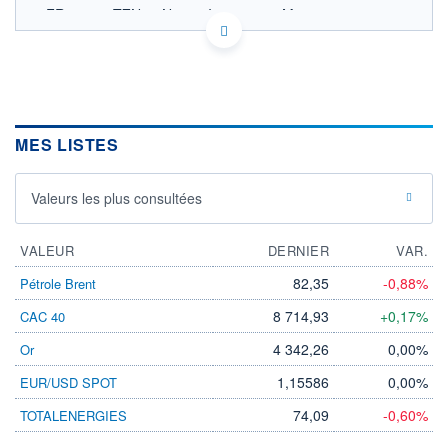
FR001400TZN9 - Natixis Investment Managers
International
OPCVM DERNIER COURS CONNU AU 06/08/2026
Consulter le prospectus / DIC
1 150
MES LISTES
1 100
1 050
1 000
Valeurs les plus consultées
950
11/12
09/04
VALEUR
DERNIER
VAR.
CATÉGORIE MORNINGSTAR
82,35
-0,88%
Pétrole Brent
Fonds à Capital Protégé
8 714,93
+0,17%
CAC 40
FONDS PARTENAIRES
TARIFS PRIVILÉGIÉS
0%
4 342,26
0,00%
Or
ÉLIGIBILITÉ
1,15586
0,00%
EUR/USD SPOT
PEA
PEA-PME
BOURSOVIE LUX
BOURSOVIE
74,09
-0,60%
TOTALENERGIES
CTO BUSINESS
Non éligible Boursobank