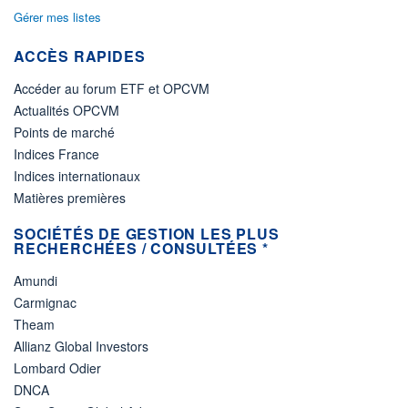
Gérer mes listes
ACTIF NET (EUR)
370M / 30.06.26
ACCÈS RAPIDES
NOTATION MORNINGSTAR ⁽¹⁾
Accéder au forum ETF et OPCVM
Actualités OPCVM
RISQUE DU FONDS (SRI)
Points de marché
5
/7
Indices France
Indices internationaux
+ PORTEFEUILLE
+ LISTE
Matières premières
SOCIÉTÉS DE GESTION LES PLUS
RECHERCHÉES / CONSULTÉES *
Amundi
Carmignac
Theam
Allianz Global Investors
Lombard Odier
DNCA