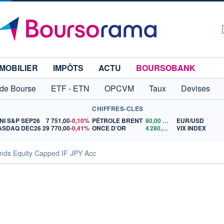
MOBILIER
IMPÔTS
ACTU
BOURSOBANK
 de Bourse
ETF - ETN
OPCVM
Taux
Devises
CHIFFRES-CLÉS
NI S&P SEP26
7 751,00
-0,10%
PÉTROLE BRENT
80,00
$US
EUR/USD
ASDAQ DEC26
29 770,00
-0,41%
ONCE D'OR
4 280,35
$US
VIX INDEX
ends Equity Capped IF JPY Acc