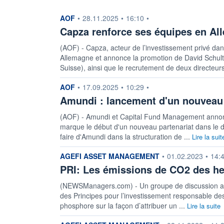
information fournie par
AOF
•
28.11.2025
•
16:10
•
Capza renforce ses équipes en A
(AOF) - Capza, acteur de l’investissement privé da
Allemagne et annonce la promotion de David Schult
Suisse), ainsi que le recrutement de deux directeurs
information fournie par
AOF
•
17.09.2025
•
10:29
•
Amundi : lancement d'un nouveau
(AOF) - Amundi et Capital Fund Management anno
marque le début d'un nouveau partenariat dans le do
faire d'Amundi dans la structuration de ...
Lire la suit
information fournie par
AGEFI ASSET MANAGEMENT
•
01.02.2023
•
14:
PRI: Les émissions de CO2 des he
(NEWSManagers.com) - Un groupe de discussion a ét
des Principes pour l’investissement responsable d
phosphore sur la façon d’attribuer un ...
Lire la suite