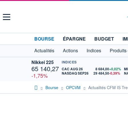
Menu
BOURSE
ÉPARGNE
BUDGET
IM
Actualités
Actions
Indices
Produits
Nikkei 225
INDICES
65 140,27
CAC AUG 26
8 684,00
+0,02%
MI
NASDAQ SEP26
29 484,50
-0,39%
N
-1,75%
Bourse
OPCVM
Actualités CFM IS Tr