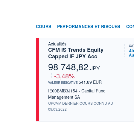
COURS
PERFORMANCES ET RISQUES
CO
Actualités
CA
CFM IS Trends Equity
Al
Au
Capped IF JPY Acc
98 748,82
JPY
-3,48%
541,89 EUR
VALEUR INDICATIVE
IE00BMB3J154 - Capital Fund
Management SA
OPCVM DERNIER COURS CONNU AU
09/03/2022