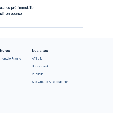
rance prêt immobilier
stir en bourse
A
chures
Nos sites
lientèle Fragile
Affiliation
BoursoBank
Publicité
Site Groupe & Recrutement