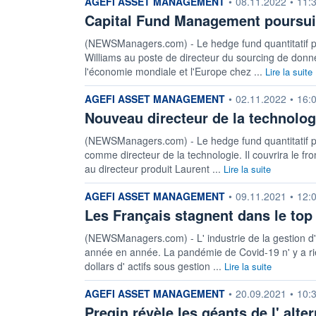
information fournie par
AGEFI ASSET MANAGEMENT
•
08.11.2022
•
11:
Capital Fund Management poursui
(NEWSManagers.com) - Le hedge fund quantitatif p
Williams au poste de directeur du sourcing de donné
l'économie mondiale et l'Europe chez ...
Lire la suite
information fournie par
AGEFI ASSET MANAGEMENT
•
02.11.2022
•
16:
Nouveau directeur de la technolo
(NEWSManagers.com) - Le hedge fund quantitatif p
comme directeur de la technologie. Il couvrira le front
au directeur produit Laurent ...
Lire la suite
information fournie par
AGEFI ASSET MANAGEMENT
•
09.11.2021
•
12:
Les Français stagnent dans le top
(NEWSManagers.com) - L' industrie de la gestion d' a
année en année. La pandémie de Covid-19 n' y a rie
dollars d' actifs sous gestion ...
Lire la suite
information fournie par
AGEFI ASSET MANAGEMENT
•
20.09.2021
•
10:
Preqin révèle les géants de l' alte