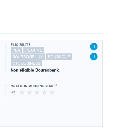
ÉLIGIBILITÉ
PEA
PEA-PME
BOURSOVIE LUX
BOURSOVIE
CTO BUSINESS
Non éligible Boursobank
NOTATION MORNINGSTAR ⁽¹⁾