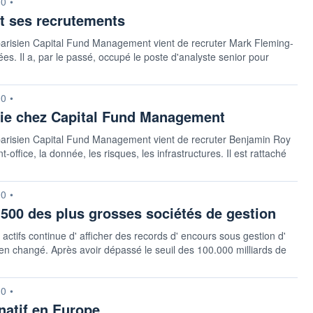
30
•
t ses recrutements
arisien Capital Fund Management vient de recruter Mark Fleming-
es. Il a, par le passé, occupé le poste d'analyste senior pour
00
•
gie chez Capital Fund Management
arisien Capital Fund Management vient de recruter Benjamin Roy
-office, la donnée, les risques, les infrastructures. Il est rattaché
00
•
 500 des plus grosses sociétés de gestion
ctifs continue d' afficher des records d' encours sous gestion d'
n changé. Après avoir dépassé le seuil des 100.000 milliards de
30
•
rnatif en Europe