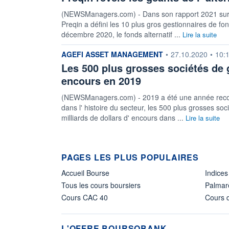
(NEWSManagers.com) - Dans son rapport 2021 sur les
Preqin a défini les 10 plus gros gestionnaires de f
décembre 2020, le fonds alternatif ...
Lire la suite
information fournie par
AGEFI ASSET MANAGEMENT
•
27.10.2020
•
10:
Les 500 plus grosses sociétés de 
encours en 2019
(NEWSManagers.com) - 2019 a été une année record po
dans l' histoire du secteur, les 500 plus grosses so
milliards de dollars d' encours dans ...
Lire la suite
PAGES LES PLUS POPULAIRES
Accueil Bourse
Indices
Tous les cours boursiers
Palmar
Cours CAC 40
Cours d
L'OFFRE BOURSOBANK