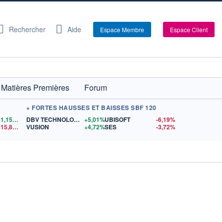
Rechercher
Aide
Espace Membre
Espace Client
Matières Premières
Forum
+ FORTES HAUSSES ET BAISSES SBF 120
1,1555
$US
DBV TECHNOLOGIES
+5,01%
UBISOFT
-6,19%
15,81
$US
VUSION
+4,72%
SES
-3,72%