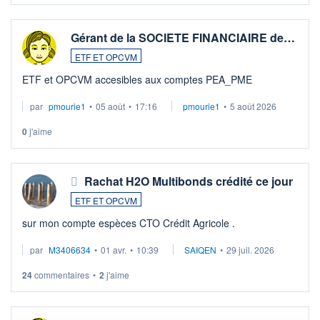
Gérant de la SOCIETE FINANCIAIRE de…
ETF ET OPCVM
ETF et OPCVM accesibles aux comptes PEA_PME
par
pmourie1
•
05 août
•
17:16
pmourie1
•
5 août 2026
0
j'aime
Rachat H2O Multibonds crédité ce jour
ETF ET OPCVM
sur mon compte espèces CTO Crédit Agricole .
par
M3406634
•
01 avr.
•
10:39
SAIQEN
•
29 juil. 2026
24
commentaires
•
2
j'aime