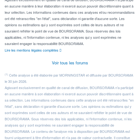
en aucune manière à leur élaboration ni exercé aucun pouvoir discrétionnaire quant à
leur sélection. Les informations contenues dans ces analyses et/ou recommandations
ont été retranscrites "en l'état", sans déclaration ni garantie d'aucune sorte. Les
opinions ou estimations qui y sont exprimées sont celles de leurs auteurs et ne
sauraient refléter le point de vue de BOURSORAMA. Sous réserves des lois
applicables, ni l'information contenue, ni les analyses qui y sont exprimées ne
sauraient engager la responsabilité BOURSORAMA.
Lire les mentions légales complètes
Voir tous les forums
(1)
Cette analyse a été élaborée par MORNINGSTAR et diffusée par BOURSORAMA
le 30 juin 2026.
Agissant exclusivement en qualité de canal de diffusion, BOURSORAMA n'a participé
en aucune manière à son élaboration ni exercé aucun pouvoir discrétionnaire quant à
sa sélection. Les informations contenues dans cette analyse ont été retranscrites "en
l'état", sans déclaration ni garantie d'aucune sorte. Les opinions ou estimations qui y
sont exprimées sont celles de ses auteurs et ne sauraient refléter le point de vue de
BOURSORAMA. Sous réserves des lois applicables, ni l'information contenue, ni les
analyses qui y sont exprimées ne sauraient engager la responsabilité de
BOURSORAMA. Le contenu de l'analyse mis à disposition par BOURSORAMA est
fourni uniquement à titre d'information et n'a pas de valeur contractuelle. Il constitue