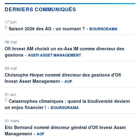
DERNIERS COMMUNIQUÉS
17 juin
information fournie par
Saison 2026 des AG : un tournant ?
•
BOURSORAMA
08 mai
Ofi Invest AM choisit un ex-Axa IM comme directeur des
information fournie par
gestions
•
AGEFI ASSET MANAGEMENT
04 mai
Christophe Herpet nommé directeur des gestions d'Ofi
information fournie par
Invest Asset Management
•
AOF
01 avr.
Catastrophes climatiques : quand la biodiversité devient
information fournie par
un enjeu financier !
•
BOURSORAMA
31 mars
Eric Bertrand nommé directeur général d'Ofi Invest Asset
information fournie par
Management
•
AOF