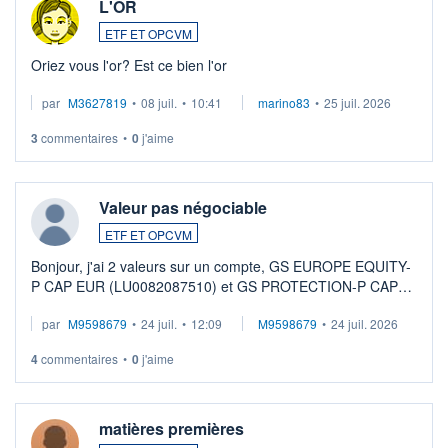
L'OR
ETF ET OPCVM
Oriez vous l'or? Est ce bien l'or
par
M3627819
•
08 juil.
•
10:41
marino83
•
25 juil. 2026
3
commentaires
•
0
j'aime
Valeur pas négociable
ETF ET OPCVM
Bonjour, j'ai 2 valeurs sur un compte, GS EUROPE EQUITY-
P CAP EUR (LU0082087510) et GS PROTECTION-P CAP
EUR (LU0546913194), que je souhaite vendre. Lorsque je
par
M9598679
•
24 juil.
•
12:09
M9598679
•
24 juil. 2026
veux procéder à la vente, on me signale ...
4
commentaires
•
0
j'aime
matières premières