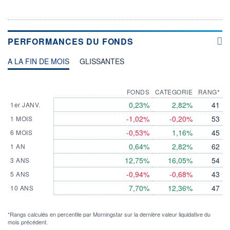
PERFORMANCES DU FONDS
A LA FIN DE MOIS
GLISSANTES
FONDS
CATEGORIE
RANG*
0,23%
2,82%
41
1er JANV.
-1,02%
-0,20%
53
1 MOIS
-0,53%
1,16%
45
6 MOIS
0,64%
2,82%
62
1 AN
12,75%
16,05%
54
3 ANS
-0,94%
-0,68%
43
5 ANS
7,70%
12,36%
47
10 ANS
*Rangs calculés en percentile par Morningstar sur la dernière valeur liquidative du
mois précédent.