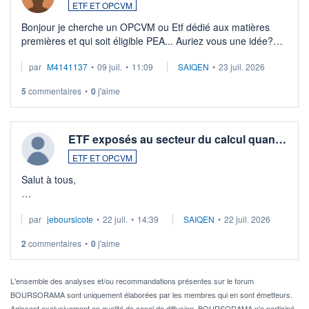
ETF ET OPCVM
Bonjour je cherche un OPCVM ou Etf dédié aux matières
premières et qui soit éligible PEA... Auriez vous une idée?
Merci de vos conseils
par
M4141137
•
09 juil.
•
11:09
SAIQEN
•
23 juil. 2026
5
commentaires
•
0
j'aime
ETF exposés au secteur du calcul quan…
ETF ET OPCVM
Salut à tous,
Je cherche à investir sur le secteur du calcul quantique, mais
par
jeboursicote
•
22 juil.
•
14:39
SAIQEN
•
22 juil. 2026
via un ETF plutôt que des actions individuelles.
2
commentaires
•
0
j'aime
Idéalement, je voudrais qu'il soit éligible au PEA.
Pour l' ...
L'ensemble des analyses et/ou recommandations présentes sur le forum
BOURSORAMA sont uniquement élaborées par les membres qui en sont émetteurs.
Agissant exclusivement en qualité de canal de diffusion, BOURSORAMA n'a participé