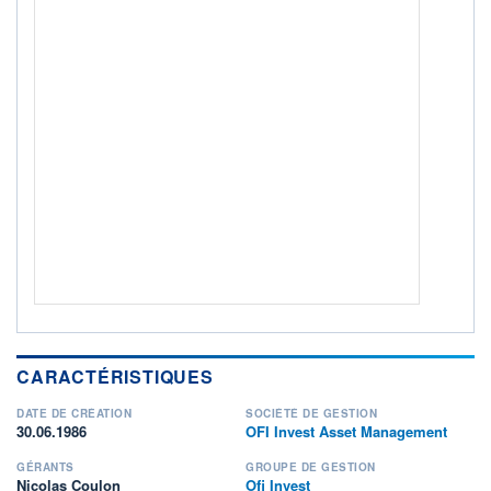
ACTIF NET (EUR)
210M / 31.07.26
NOTATION MORNINGSTAR ⁽¹⁾
RISQUE DU FONDS (SRI)
2
/7
ISR
Ce fonds détient le Label ISR (Investissement Social
+ PORTEFEUILLE
+ LISTE
CARACTÉRISTIQUES
DATE DE CRÉATION
SOCIÉTÉ DE GESTION
30.06.1986
OFI Invest Asset Management
GÉRANTS
GROUPE DE GESTION
Nicolas Coulon
Ofi Invest