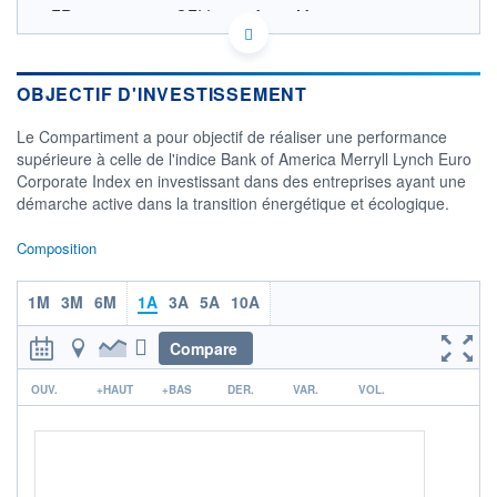
FR0000945180 - OFI Invest Asset Management
OPCVM DERNIER COURS CONNU AU 05/08/2026
Consulter le prospectus / DIC
OBJECTIF D'INVESTISSEMENT
6 600
Le Compartiment a pour objectif de réaliser une performance
6 500
supérieure à celle de l'indice Bank of America Merryll Lynch Euro
Corporate Index en investissant dans des entreprises ayant une
6 400
démarche active dans la transition énergétique et écologique.
6 300
04/12
02/04
Composition
CATÉGORIE MORNINGSTAR
Obligations EUR Emprunts
1M
3M
6M
1A
3A
5A
10A
Privés
Compare
FONDS PARTENAIRES
TARIFS PRIVILÉGIÉS
0%
r
OUV.
+HAUT
+BAS
DER.
VAR.
VOL.
ÉLIGIBILITÉ
PEA
PEA-PME
BOURSOVIE LUX
BOURSOVIE
CTO BUSINESS
Non éligible Boursobank