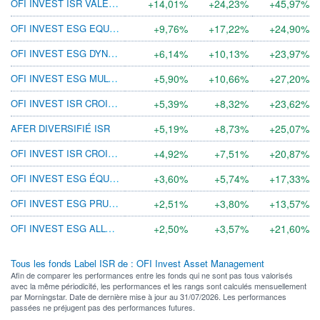
OFI INVEST ISR VALEURS EUROPE A
+14,01%
+24,23%
+45,97%
OFI INVEST ESG EQUITY CLIMATE FOCUS LFM
+9,76%
+17,22%
+24,90%
OFI INVEST ESG DYNAMIQUE RC EUR
+6,14%
+10,13%
+23,97%
OFI INVEST ESG MULTITRACK R
+5,90%
+10,66%
+27,20%
OFI INVEST ISR CROISSANCE RESP I
+5,39%
+8,32%
+23,62%
AFER DIVERSIFIÉ ISR
+5,19%
+8,73%
+25,07%
OFI INVEST ISR CROISSANCE RESP A
+4,92%
+7,51%
+20,87%
OFI INVEST ESG ÉQUILIBRE RC EUR
+3,60%
+5,74%
+17,33%
OFI INVEST ESG PRUDENT EURO RC EUR
+2,51%
+3,80%
+13,57%
OFI INVEST ESG ALLOCATION FLEXIBLE X
+2,50%
+3,57%
+21,60%
Tous les fonds Label ISR de : OFI Invest Asset Management
Afin de comparer les performances entre les fonds qui ne sont pas tous valorisés
avec la même périodicité, les performances et les rangs sont calculés mensuellement
par Morningstar. Date de dernière mise à jour au 31/07/2026. Les performances
passées ne préjugent pas des performances futures.