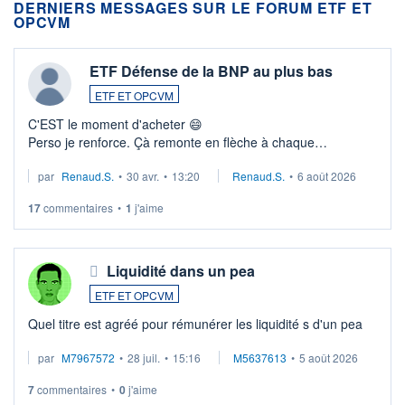
DERNIERS MESSAGES SUR LE FORUM ETF ET
OPCVM
ETF Défense de la BNP au plus bas
ETF ET OPCVM
C'EST le moment d'acheter 😄​
Perso je renforce. Çà remonte en flèche à chaque
suspission d'accord dans.la guerre du moyen-orient.
par
Renaud.S.
•
30 avr.
•
13:20
Renaud.S.
•
6 août 2026
Investissement long terme tip top pour sa retraite.
LU3 ...
17
commentaires
•
1
j'aime
Liquidité dans un pea
ETF ET OPCVM
Quel titre est agréé pour rémunérer les liquidité s d'un pea
par
M7967572
•
28 juil.
•
15:16
M5637613
•
5 août 2026
7
commentaires
•
0
j'aime