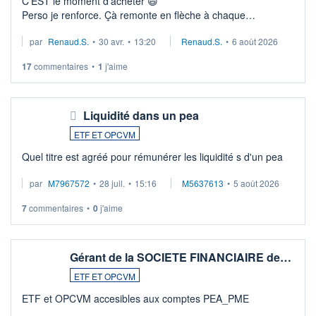
C'EST le moment d'acheter 😄​
Perso je renforce. Çà remonte en flèche à chaque
suspission d'accord dans.la guerre du moyen-orient.
par
Renaud.S.
•
30 avr.
•
13:20
Renaud.S.
•
6 août 2026
Investissement long terme tip top pour sa retraite.
LU3 ...
17
commentaires
•
1
j'aime
Liquidité dans un pea
ETF ET OPCVM
Quel titre est agréé pour rémunérer les liquidité s d'un pea
par
M7967572
•
28 juil.
•
15:16
M5637613
•
5 août 2026
7
commentaires
•
0
j'aime
Gérant de la SOCIETE FINANCIAIRE de…
ETF ET OPCVM
ETF et OPCVM accesibles aux comptes PEA_PME