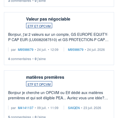
3
commentaires
•
0
j'aime
Valeur pas négociable
ETF ET OPCVM
Bonjour, j'ai 2 valeurs sur un compte, GS EUROPE EQUITY-
P CAP EUR (LU0082087510) et GS PROTECTION-P CAP
EUR (LU0546913194), que je souhaite vendre. Lorsque je
par
M9598679
•
24 juil.
•
12:09
M9598679
•
24 juil. 2026
veux procéder à la vente, on me signale ...
4
commentaires
•
0
j'aime
matières premières
ETF ET OPCVM
Bonjour je cherche un OPCVM ou Etf dédié aux matières
premières et qui soit éligible PEA... Auriez vous une idée?
Merci de vos conseils
par
M4141137
•
09 juil.
•
11:09
SAIQEN
•
23 juil. 2026
5
commentaires
•
0
j'aime