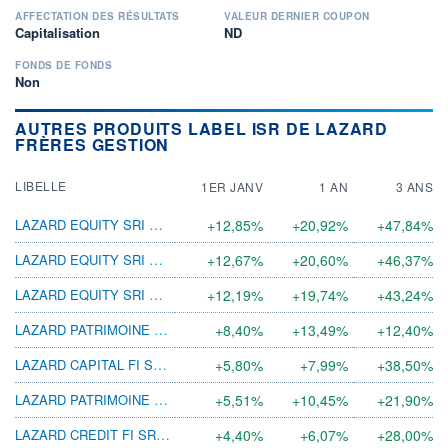
AFFECTATION DES RÉSULTATS
VALEUR DERNIER COUPON
Capitalisation
ND
FONDS DE FONDS
Non
AUTRES PRODUITS LABEL ISR DE LAZARD
FRÈRES GESTION
LIBELLE
1ER JANV
1 AN
3 ANS
LAZARD EQUITY SRI UC EUR
+12,85%
+20,92%
+47,84%
LAZARD EQUITY SRI PD EUR
+12,67%
+20,60%
+46,37%
LAZARD EQUITY SRI RC EUR
+12,19%
+19,74%
+43,24%
LAZARD PATRIMOINE ACTIONS
+8,40%
+13,49%
+12,40%
LAZARD CAPITAL FI SRI PVC H-USD
+5,80%
+7,99%
+38,50%
LAZARD PATRIMOINE OPPORT SRI PD EUR
+5,51%
+10,45%
+21,90%
LAZARD CREDIT FI SRI PC H-USD
+4,40%
+6,07%
+28,00%