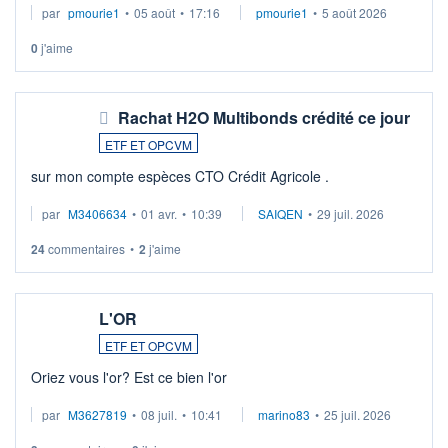
par
pmourie1
•
05 août
•
17:16
pmourie1
•
5 août 2026
0
j'aime
Rachat H2O Multibonds crédité ce jour
ETF ET OPCVM
sur mon compte espèces CTO Crédit Agricole .
par
M3406634
•
01 avr.
•
10:39
SAIQEN
•
29 juil. 2026
24
commentaires
•
2
j'aime
L'OR
ETF ET OPCVM
Oriez vous l'or? Est ce bien l'or
par
M3627819
•
08 juil.
•
10:41
marino83
•
25 juil. 2026