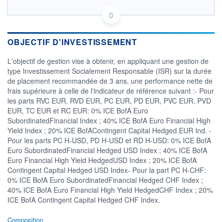
FR0010752543 - Lazard Frères Gestion
OPCVM DERNIER COURS CONNU AU 05/08/2026
Consulter le prospectus / DIC
OBJECTIF D'INVESTISSEMENT
430
L'objectif de gestion vise à obtenir, en appliquant une gestion de
type Investissement Socialement Responsable (ISR) sur la durée
420
de placement recommandée de 3 ans, une performance nette de
frais supérieure à celle de l'indicateur de référence suivant :- Pour
les parts RVC EUR, RVD EUR, PC EUR, PD EUR, PVC EUR, PVD
410
03/12
02/04
EUR, TC EUR et RC EUR: 0% ICE BofA Euro
SubordinatedFinancial Index ; 40% ICE BofA Euro Financial High
CATÉGORIE MORNINGSTAR
Yield Index ; 20% ICE BofAContingent Capital Hedged EUR Ind. -
Obligations EUR
Pour les parts PC H-USD, PD H-USD et RD H-USD: 0% ICE BofA
Subordonnées
Euro SubordinatedFinancial Hedged USD Index ; 40% ICE BofA
Euro Financial High Yield HedgedUSD Index ; 20% ICE BofA
FONDS PARTENAIRES
TARIFS PRIVILÉGIÉS
0%
Contingent Capital Hedged USD Index- Pour la part PC H-CHF:
0% ICE BofA Euro SubordinatedFinancial Hedged CHF Index ;
ÉLIGIBILITÉ
40% ICE BofA Euro Financial High Yield HedgedCHF Index ; 20%
PEA
PEA-PME
BOURSOVIE LUX
BOURSOVIE
ICE BofA Contingent Capital Hedged CHF Index.
CTO BUSINESS
Composition