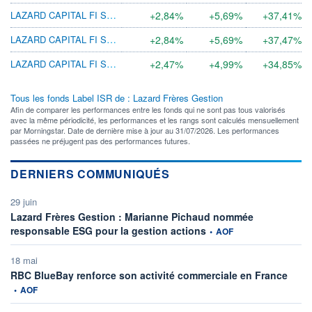
LAZARD CAPITAL FI SRI PVC EUR
+2,84%
+5,69%
+37,41%
LAZARD CAPITAL FI SRI PVD EUR
+2,84%
+5,69%
+37,47%
LAZARD CAPITAL FI SRI RVD EUR
+2,47%
+4,99%
+34,85%
Tous les fonds Label ISR de : Lazard Frères Gestion
Afin de comparer les performances entre les fonds qui ne sont pas tous valorisés
avec la même périodicité, les performances et les rangs sont calculés mensuellement
par Morningstar. Date de dernière mise à jour au 31/07/2026. Les performances
passées ne préjugent pas des performances futures.
DERNIERS COMMUNIQUÉS
29 juin
Lazard Frères Gestion : Marianne Pichaud nommée
information fournie par
responsable ESG pour la gestion actions
•
AOF
18 mai
inform
RBC BlueBay renforce son activité commerciale en France
•
AOF