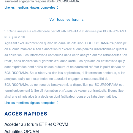
sauraient engager la responsabilité BOURSORAMA.
Lire les mentions légales complètes
Voir tous les forums
(1)
Cette analyse a été élaborée par MORNINGSTAR et diffusée par BOURSORAMA
le 30 juin 2026.
Agissant exclusivement en qualité de canal de diffusion, BOURSORAMA n'a participé
en aucune manière à son élaboration ni exercé aucun pouvoir discrétionnaire quant à
sa sélection. Les informations contenues dans cette analyse ont été retranscrites "en
l'état", sans déclaration ni garantie d'aucune sorte. Les opinions ou estimations qui y
sont exprimées sont celles de ses auteurs et ne sauraient refléter le point de vue de
BOURSORAMA. Sous réserves des lois applicables, ni l'information contenue, ni les
analyses qui y sont exprimées ne sauraient engager la responsabilité de
BOURSORAMA. Le contenu de l'analyse mis à disposition par BOURSORAMA est
fourni uniquement à titre d'information et n'a pas de valeur contractuelle. Il constitue
ainsi une simple aide à la décision dont l'utilisateur conserve l'absolue maîtrise.
Lire les mentions légales complètes
ACCÈS RAPIDES
Accéder au forum ETF et OPCVM
Actualités OPCVM