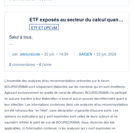
ETF exposés au secteur du calcul quan…
ETF ET OPCVM
Salut à tous,
Je cherche à investir sur le secteur du calcul quantique, mais
par
jeboursicote
•
22 juil.
•
14:39
SAIQEN
•
22 juil. 2026
via un ETF plutôt que des actions individuelles.
2
commentaires
•
0
j'aime
Idéalement, je voudrais qu'il soit éligible au PEA.
Pour l' ...
L'ensemble des analyses et/ou recommandations présentes sur le forum
BOURSORAMA sont uniquement élaborées par les membres qui en sont émetteurs.
Agissant exclusivement en qualité de canal de diffusion, BOURSORAMA n'a participé
en aucune manière à leur élaboration ni exercé aucun pouvoir discrétionnaire quant à
leur sélection. Les informations contenues dans ces analyses et/ou recommandations
ont été retranscrites "en l'état", sans déclaration ni garantie d'aucune sorte. Les
opinions ou estimations qui y sont exprimées sont celles de leurs auteurs et ne
sauraient refléter le point de vue de BOURSORAMA. Sous réserves des lois
applicables, ni l'information contenue, ni les analyses qui y sont exprimées ne