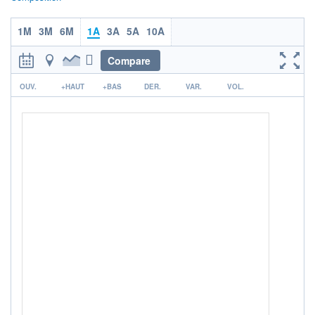
ACTIF NET (EUR)
3 200M / 31.07.26
1M
3M
6M
1A
3A
5A
10A
NOTATION MORNINGSTAR ⁽¹⁾
Compare
RISQUE DU FONDS (SRI)
r
2
/7
OUV.
+HAUT
+BAS
DER.
VAR.
VOL.
ISR
Ce fonds détient le Label ISR (Investissement Social
+ PORTEFEUILLE
+ LISTE