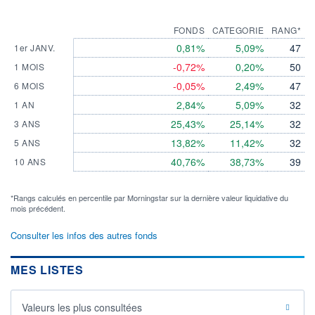
FONDS
CATEGORIE
RANG*
0,81%
5,09%
47
1er JANV.
-0,72%
0,20%
50
1 MOIS
-0,05%
2,49%
47
6 MOIS
2,84%
5,09%
32
1 AN
25,43%
25,14%
32
3 ANS
13,82%
11,42%
32
5 ANS
40,76%
38,73%
39
10 ANS
*Rangs calculés en percentile par Morningstar sur la dernière valeur liquidative du
mois précédent.
Consulter les infos des autres fonds
MES LISTES
Valeurs les plus consultées