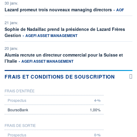
30 janv.
information fou
Lazard promeut trois nouveaux managing directors
•
AOF
21 janv.
Sophie de Nadaillac prend la présidence de Lazard Frères
information fournie par
Gestion
•
AGEFI ASSET MANAGEMENT
20 janv.
Alumia recrute un directeur commercial pour la Suisse et
information fournie par
l’Italie
•
AGEFI ASSET MANAGEMENT
FRAIS ET CONDITIONS DE SOUSCRIPTION
FRAIS D'ENTRÉE
PROSPECTUS
BOURSOBANK
4 %
1,00%
FRAIS DE SORTIE
0 %