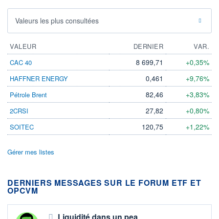
Valeurs les plus consultées
VALEUR
DERNIER
VAR.
8 699,71
+0,35%
CAC 40
0,461
+9,76%
HAFFNER ENERGY
82,46
+3,83%
Pétrole Brent
27,82
+0,80%
2CRSI
120,75
+1,22%
SOITEC
Gérer mes listes
DERNIERS MESSAGES SUR LE FORUM ETF ET
OPCVM
Liquidité dans un pea