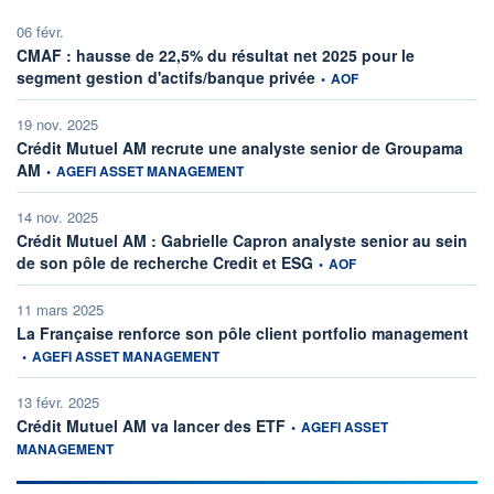
06 févr.
CMAF : hausse de 22,5% du résultat net 2025 pour le
information fournie par
segment gestion d'actifs/banque privée
•
AOF
19 nov. 2025
Crédit Mutuel AM recrute une analyste senior de Groupama
information fournie par
AM
•
AGEFI ASSET MANAGEMENT
14 nov. 2025
Crédit Mutuel AM : Gabrielle Capron analyste senior au sein
information fournie par
de son pôle de recherche Credit et ESG
•
AOF
11 mars 2025
info
La Française renforce son pôle client portfolio management
•
AGEFI ASSET MANAGEMENT
13 févr. 2025
information fournie par
Crédit Mutuel AM va lancer des ETF
•
AGEFI ASSET
MANAGEMENT