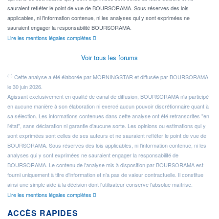
sauraient refléter le point de vue de BOURSORAMA. Sous réserves des lois
applicables, ni l'information contenue, ni les analyses qui y sont exprimées ne
sauraient engager la responsabilité BOURSORAMA.
Lire les mentions légales complètes
Voir tous les forums
(1)
Cette analyse a été élaborée par MORNINGSTAR et diffusée par BOURSORAMA
le 30 juin 2026.
Agissant exclusivement en qualité de canal de diffusion, BOURSORAMA n'a participé
en aucune manière à son élaboration ni exercé aucun pouvoir discrétionnaire quant à
sa sélection. Les informations contenues dans cette analyse ont été retranscrites "en
l'état", sans déclaration ni garantie d'aucune sorte. Les opinions ou estimations qui y
sont exprimées sont celles de ses auteurs et ne sauraient refléter le point de vue de
BOURSORAMA. Sous réserves des lois applicables, ni l'information contenue, ni les
analyses qui y sont exprimées ne sauraient engager la responsabilité de
BOURSORAMA. Le contenu de l'analyse mis à disposition par BOURSORAMA est
fourni uniquement à titre d'information et n'a pas de valeur contractuelle. Il constitue
ainsi une simple aide à la décision dont l'utilisateur conserve l'absolue maîtrise.
Lire les mentions légales complètes
ACCÈS RAPIDES