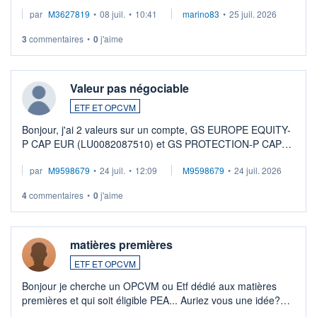
par
M3627819
•
08 juil.
•
10:41
marino83
•
25 juil. 2026
3
commentaires
•
0
j'aime
Valeur pas négociable
ETF ET OPCVM
Bonjour, j'ai 2 valeurs sur un compte, GS EUROPE EQUITY-
P CAP EUR (LU0082087510) et GS PROTECTION-P CAP
EUR (LU0546913194), que je souhaite vendre. Lorsque je
par
M9598679
•
24 juil.
•
12:09
M9598679
•
24 juil. 2026
veux procéder à la vente, on me signale ...
4
commentaires
•
0
j'aime
matières premières
ETF ET OPCVM
Bonjour je cherche un OPCVM ou Etf dédié aux matières
premières et qui soit éligible PEA... Auriez vous une idée?
Merci de vos conseils