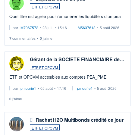
ETF ET OPCVM
Quel titre est agréé pour rémunérer les liquidité s d'un pea
par
M7967572
•
28 juil.
•
15:16
M5637613
•
5 août 2026
7
commentaires
•
0
j'aime
Gérant de la SOCIETE FINANCIAIRE de…
ETF ET OPCVM
ETF et OPCVM accesibles aux comptes PEA_PME
par
pmourie1
•
05 août
•
17:16
pmourie1
•
5 août 2026
0
j'aime
Rachat H2O Multibonds crédité ce jour
ETF ET OPCVM