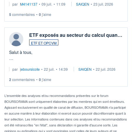
par
M4141137
•
09 juil.
•
11:09
SAIQEN
•
23 juil. 2026
5
commentaires
•
0
j'aime
ETF exposés au secteur du calcul quan…
ETF ET OPCVM
Salut à tous,
Je cherche à investir sur le secteur du calcul quantique, mais
par
jeboursicote
•
22 juil.
•
14:39
SAIQEN
•
22 juil. 2026
via un ETF plutôt que des actions individuelles.
2
commentaires
•
0
j'aime
Idéalement, je voudrais qu'il soit éligible au PEA.
Pour l' ...
L'ensemble des analyses et/ou recommandations présentes sur le forum
BOURSORAMA sont uniquement élaborées par les membres qui en sont émetteurs.
Agissant exclusivement en qualité de canal de diffusion, BOURSORAMA n'a participé
en aucune manière à leur élaboration ni exercé aucun pouvoir discrétionnaire quant à
leur sélection. Les informations contenues dans ces analyses et/ou recommandations
ont été retranscrites "en l'état", sans déclaration ni garantie d'aucune sorte. Les
opinions ou estimations qui y sont exprimées sont celles de leurs auteurs et ne