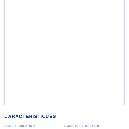
ACTIF NET (EUR)
366M / 31.07.26
NOTATION MORNINGSTAR ⁽¹⁾
RISQUE DU FONDS (SRI)
3
/7
+ PORTEFEUILLE
+ LISTE
CARACTÉRISTIQUES
DATE DE CRÉATION
SOCIÉTÉ DE GESTION