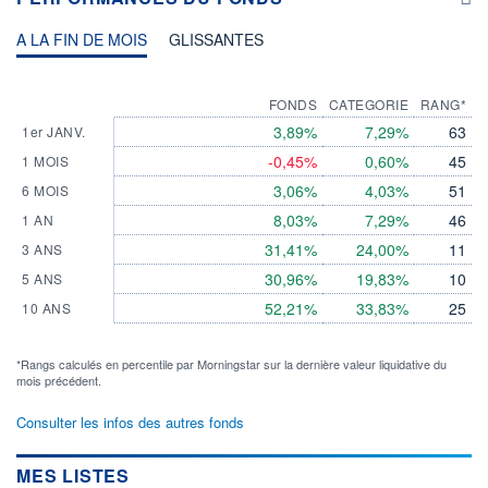
A LA FIN DE MOIS
GLISSANTES
FONDS
CATEGORIE
RANG*
3,89%
7,29%
63
1er JANV.
-0,45%
0,60%
45
1 MOIS
3,06%
4,03%
51
6 MOIS
8,03%
7,29%
46
1 AN
31,41%
24,00%
11
3 ANS
30,96%
19,83%
10
5 ANS
52,21%
33,83%
25
10 ANS
*Rangs calculés en percentile par Morningstar sur la dernière valeur liquidative du
mois précédent.
Consulter les infos des autres fonds
MES LISTES