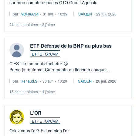
sur mon compte espèces CTO Crédit Agricole .
par
M3406634
•
01 avr.
•
10:39
SAIQEN
•
29 juil. 2026
24
commentaires
•
2
j'aime
ETF Défense de la BNP au plus bas
ETF ET OPCVM
C'EST le moment d'acheter 😄​
Perso je renforce. Çà remonte en flèche à chaque
suspission d'accord dans.la guerre du moyen-orient.
par
Renaud.S.
•
30 avr.
•
13:20
SAIQEN
•
26 juil. 2026
Investissement long terme tip top pour sa retraite.
LU3 ...
15
commentaires
•
1
j'aime
L'OR
ETF ET OPCVM
Oriez vous l'or? Est ce bien l'or