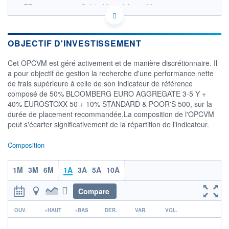
FR0010612242 - Crédit Mutuel Asset Management
OPCVM DERNIER COURS CONNU AU 04/08/2026
Consulter le prospectus / DIC
OBJECTIF D'INVESTISSEMENT
16
Cet OPCVM est géré activement et de manière discrétionnaire. Il
15
a pour objectif de gestion la recherche d'une performance nette
de frais supérieure à celle de son indicateur de référence
14
composé de 50% BLOOMBERG EURO AGGREGATE 3-5 Y +
13
40% EUROSTOXX 50 + 10% STANDARD & POOR'S 500, sur la
02/12
31/03
durée de placement recommandée.La composition de l'OPCVM
peut s'écarter significativement de la répartition de l'indicateur.
CATÉGORIE MORNINGSTAR
Allocation EUR Modérée
Composition
FONDS PARTENAIRES
TARIFS PRIVILÉGIÉS
0%
1M
3M
6M
1A
3A
5A
10A
ÉLIGIBILITÉ
PEA
PEA-PME
Compare
BOURSOVIE LUX
BOURSOVIE
CTO BUSINESS
r
OUV.
+HAUT
+BAS
DER.
VAR.
VOL.
Non éligible Boursobank