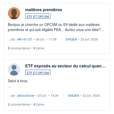
matières premières
ETF ET OPCVM
Bonjour je cherche un OPCVM ou Etf dédié aux matières
premières et qui soit éligible PEA... Auriez vous une idée?
Merci de vos conseils
par
M4141137
•
09 juil.
•
11:09
SAIQEN
•
23 juil. 2026
5
commentaires
•
0
j'aime
ETF exposés au secteur du calcul quan…
ETF ET OPCVM
Salut à tous,
Je cherche à investir sur le secteur du calcul quantique, mais
par
jeboursicote
•
22 juil.
•
14:39
SAIQEN
•
22 juil. 2026
via un ETF plutôt que des actions individuelles.
2
commentaires
•
0
j'aime
Idéalement, je voudrais qu'il soit éligible au PEA.