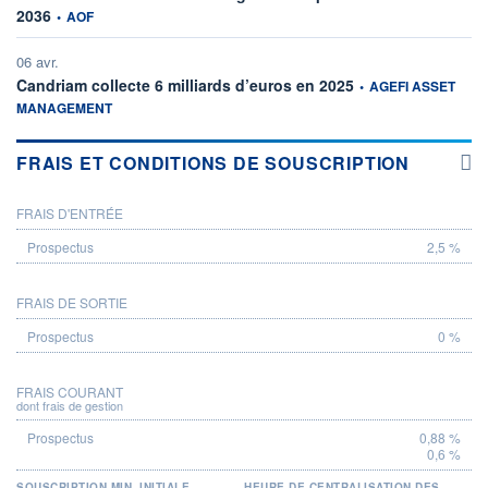
information fournie par
2036
•
AOF
06 avr.
information fournie par
Candriam collecte 6 milliards d’euros en 2025
•
AGEFI ASSET
MANAGEMENT
FRAIS ET CONDITIONS DE SOUSCRIPTION
FRAIS D'ENTRÉE
PROSPECTUS
2,5 %
FRAIS DE SORTIE
0 %
FRAIS COURANT
dont frais de gestion
0,88 %
0,6 %
SOUSCRIPTION MIN. INITIALE
HEURE DE CENTRALISATION DES