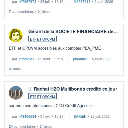
par
M7967572
•
28 juil.
•
15:16
M5637613
•
5 août 2026
7
commentaires
•
0
j'aime
Gérant de la SOCIETE FINANCIAIRE de…
ETF ET OPCVM
ETF et OPCVM accesibles aux comptes PEA_PME
par
pmourie1
•
05 août
•
17:16
pmourie1
•
5 août 2026
0
j'aime
Rachat H2O Multibonds crédité ce jour
ETF ET OPCVM
sur mon compte espèces CTO Crédit Agricole .
par
M3406634
•
01 avr.
•
10:39
SAIQEN
•
29 juil. 2026
24
commentaires
•
2
j'aime