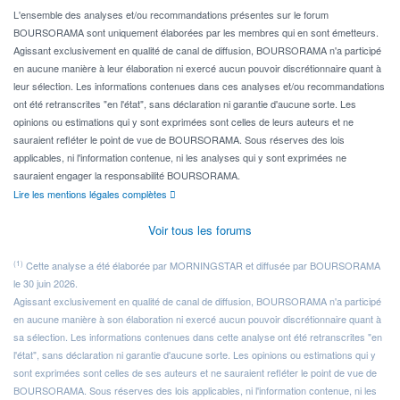
Pour l' ...
L'ensemble des analyses et/ou recommandations présentes sur le forum
BOURSORAMA sont uniquement élaborées par les membres qui en sont émetteurs.
Agissant exclusivement en qualité de canal de diffusion, BOURSORAMA n'a participé
en aucune manière à leur élaboration ni exercé aucun pouvoir discrétionnaire quant à
leur sélection. Les informations contenues dans ces analyses et/ou recommandations
ont été retranscrites "en l'état", sans déclaration ni garantie d'aucune sorte. Les
opinions ou estimations qui y sont exprimées sont celles de leurs auteurs et ne
sauraient refléter le point de vue de BOURSORAMA. Sous réserves des lois
applicables, ni l'information contenue, ni les analyses qui y sont exprimées ne
sauraient engager la responsabilité BOURSORAMA.
Lire les mentions légales complètes
Voir tous les forums
(1)
Cette analyse a été élaborée par MORNINGSTAR et diffusée par BOURSORAMA
le 30 juin 2026.
Agissant exclusivement en qualité de canal de diffusion, BOURSORAMA n'a participé
en aucune manière à son élaboration ni exercé aucun pouvoir discrétionnaire quant à
sa sélection. Les informations contenues dans cette analyse ont été retranscrites "en
l'état", sans déclaration ni garantie d'aucune sorte. Les opinions ou estimations qui y
sont exprimées sont celles de ses auteurs et ne sauraient refléter le point de vue de
BOURSORAMA. Sous réserves des lois applicables, ni l'information contenue, ni les