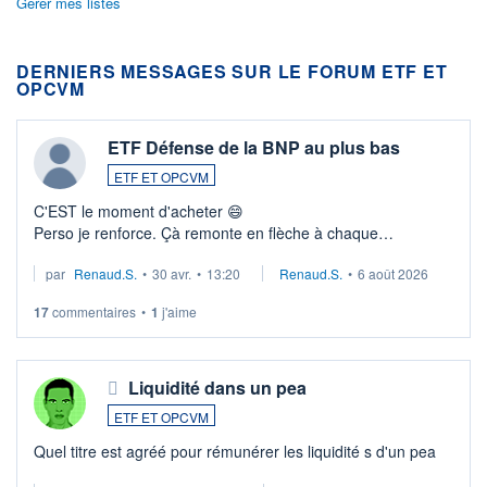
Gérer mes listes
DERNIERS MESSAGES SUR LE FORUM ETF ET
OPCVM
ETF Défense de la BNP au plus bas
ETF ET OPCVM
C'EST le moment d'acheter 😄​
Perso je renforce. Çà remonte en flèche à chaque
suspission d'accord dans.la guerre du moyen-orient.
par
Renaud.S.
•
30 avr.
•
13:20
Renaud.S.
•
6 août 2026
Investissement long terme tip top pour sa retraite.
LU3 ...
17
commentaires
•
1
j'aime
Liquidité dans un pea
ETF ET OPCVM
Quel titre est agréé pour rémunérer les liquidité s d'un pea