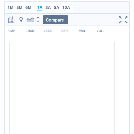
ACTIF NET (EUR)
1M
3M
6M
1A
3A
5A
10A
978M / 31.07.26
Compare
NOTATION MORNINGSTAR ⁽¹⁾
r
OUV.
+HAUT
+BAS
DER.
VAR.
VOL.
RISQUE DU FONDS (SRI)
2
/7
+ PORTEFEUILLE
+ LISTE