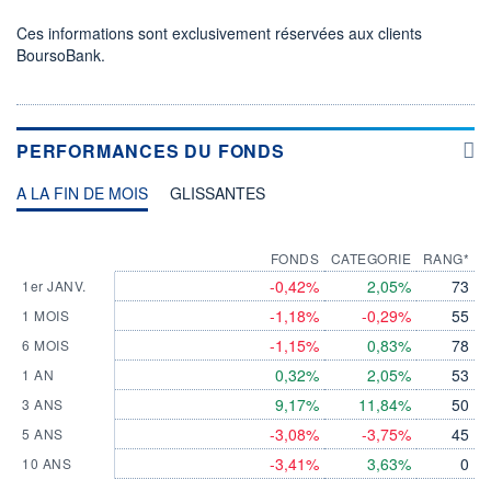
Ces informations sont exclusivement réservées aux clients
BoursoBank.
PERFORMANCES DU FONDS
A LA FIN DE MOIS
GLISSANTES
FONDS
CATEGORIE
RANG*
-0,42%
2,05%
73
1er JANV.
-1,18%
-0,29%
55
1 MOIS
-1,15%
0,83%
78
6 MOIS
0,32%
2,05%
53
1 AN
9,17%
11,84%
50
3 ANS
-3,08%
-3,75%
45
5 ANS
-3,41%
3,63%
0
10 ANS