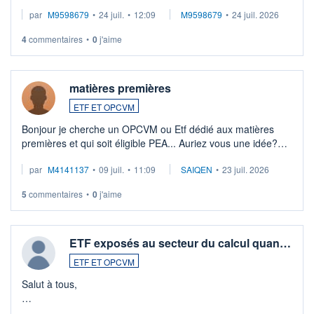
EUR (LU0546913194), que je souhaite vendre. Lorsque je
par
M9598679
•
24 juil.
•
12:09
M9598679
•
24 juil. 2026
veux procéder à la vente, on me signale ...
4
commentaires
•
0
j'aime
matières premières
ETF ET OPCVM
Bonjour je cherche un OPCVM ou Etf dédié aux matières
premières et qui soit éligible PEA... Auriez vous une idée?
Merci de vos conseils
par
M4141137
•
09 juil.
•
11:09
SAIQEN
•
23 juil. 2026
5
commentaires
•
0
j'aime
ETF exposés au secteur du calcul quan…
ETF ET OPCVM
Salut à tous,
Je cherche à investir sur le secteur du calcul quantique, mais