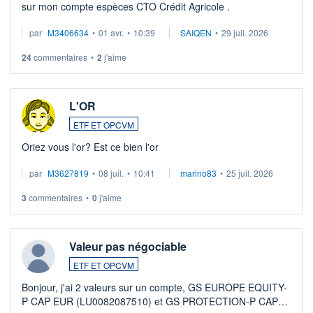
sur mon compte espèces CTO Crédit Agricole .
par
M3406634
•
01 avr.
•
10:39
SAIQEN
•
29 juil. 2026
24
commentaires
•
2
j'aime
L'OR
ETF ET OPCVM
Oriez vous l'or? Est ce bien l'or
par
M3627819
•
08 juil.
•
10:41
marino83
•
25 juil. 2026
3
commentaires
•
0
j'aime
Valeur pas négociable
ETF ET OPCVM
Bonjour, j'ai 2 valeurs sur un compte, GS EUROPE EQUITY-
P CAP EUR (LU0082087510) et GS PROTECTION-P CAP