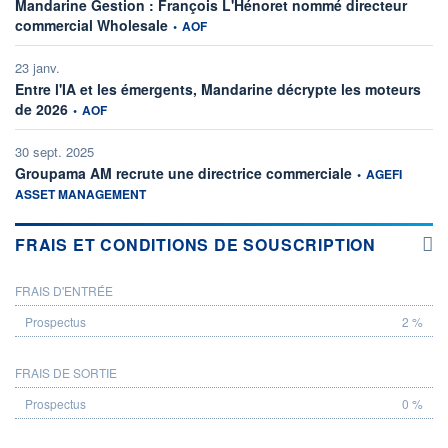
Mandarine Gestion : François L'Hénoret nommé directeur
information fournie par
commercial Wholesale
•
AOF
23 janv.
Entre l'IA et les émergents, Mandarine décrypte les moteurs
information fournie par
de 2026
•
AOF
30 sept. 2025
information fourni
Groupama AM recrute une directrice commerciale
•
AGEFI
ASSET MANAGEMENT
FRAIS ET CONDITIONS DE SOUSCRIPTION
FRAIS D'ENTRÉE
PROSPECTUS
2 %
FRAIS DE SORTIE
0 %