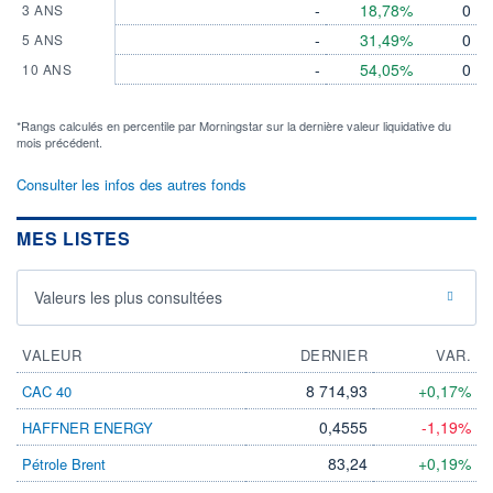
-
18,78%
0
3 ANS
-
31,49%
0
5 ANS
-
54,05%
0
10 ANS
*Rangs calculés en percentile par Morningstar sur la dernière valeur liquidative du
mois précédent.
Consulter les infos des autres fonds
MES LISTES
Valeurs les plus consultées
VALEUR
DERNIER
VAR.
8 714,93
+0,17%
CAC 40
0,4555
-1,19%
HAFFNER ENERGY
83,24
+0,19%
Pétrole Brent