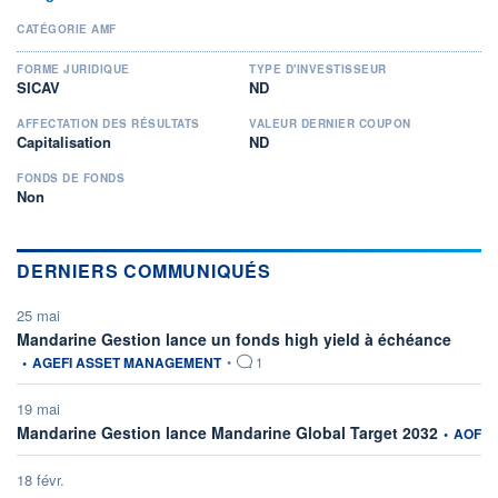
CATÉGORIE AMF
FORME JURIDIQUE
TYPE D'INVESTISSEUR
SICAV
ND
AFFECTATION DES RÉSULTATS
VALEUR DERNIER COUPON
Capitalisation
ND
FONDS DE FONDS
Non
DERNIERS COMMUNIQUÉS
25 mai
informat
Mandarine Gestion lance un fonds high yield à échéance
•
AGEFI ASSET MANAGEMENT
•
1
19 mai
informatio
Mandarine Gestion lance Mandarine Global Target 2032
•
AOF
18 févr.