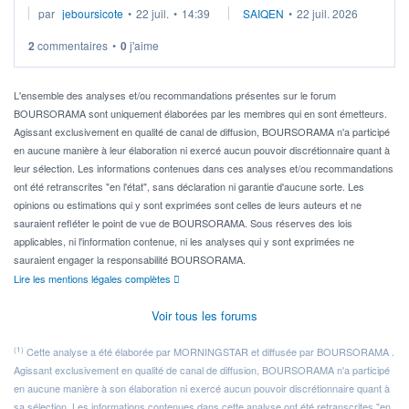
par
jeboursicote
•
22 juil.
•
14:39
SAIQEN
•
22 juil. 2026
via un ETF plutôt que des actions individuelles.
2
commentaires
•
0
j'aime
Idéalement, je voudrais qu'il soit éligible au PEA.
Pour l' ...
L'ensemble des analyses et/ou recommandations présentes sur le forum
BOURSORAMA sont uniquement élaborées par les membres qui en sont émetteurs.
Agissant exclusivement en qualité de canal de diffusion, BOURSORAMA n'a participé
en aucune manière à leur élaboration ni exercé aucun pouvoir discrétionnaire quant à
leur sélection. Les informations contenues dans ces analyses et/ou recommandations
ont été retranscrites "en l'état", sans déclaration ni garantie d'aucune sorte. Les
opinions ou estimations qui y sont exprimées sont celles de leurs auteurs et ne
sauraient refléter le point de vue de BOURSORAMA. Sous réserves des lois
applicables, ni l'information contenue, ni les analyses qui y sont exprimées ne
sauraient engager la responsabilité BOURSORAMA.
Lire les mentions légales complètes
Voir tous les forums
(1)
Cette analyse a été élaborée par MORNINGSTAR et diffusée par BOURSORAMA .
Agissant exclusivement en qualité de canal de diffusion, BOURSORAMA n'a participé
en aucune manière à son élaboration ni exercé aucun pouvoir discrétionnaire quant à
sa sélection. Les informations contenues dans cette analyse ont été retranscrites "en