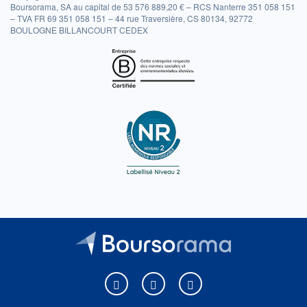
Boursorama, SA au capital de 53 576 889,20 € – RCS Nanterre 351 058 151
– TVA FR 69 351 058 151 – 44 rue Traversière, CS 80134, 92772
BOULOGNE BILLANCOURT CEDEX
Boursorama sur Facebook
Boursorama sur X
Boursorama sur Youtu