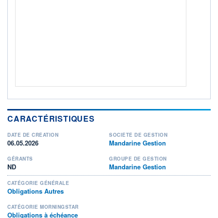
ACTIF NET (EUR)
63M / 31.07.26
NOTATION MORNINGSTAR ⁽¹⁾
RISQUE DU FONDS (SRI)
2
/7
+ PORTEFEUILLE
+ LISTE
CARACTÉRISTIQUES
DATE DE CRÉATION
SOCIÉTÉ DE GESTION
06.05.2026
Mandarine Gestion
GÉRANTS
GROUPE DE GESTION
ND
Mandarine Gestion
CATÉGORIE GÉNÉRALE
Obligations Autres
CATÉGORIE MORNINGSTAR
Obligations à échéance