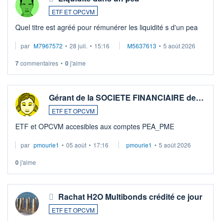
ETF ET OPCVM
Quel titre est agréé pour rémunérer les liquidité s d'un pea
par
M7967572
•
28 juil.
•
15:16
M5637613
•
5 août 2026
7
commentaires
•
0
j'aime
Gérant de la SOCIETE FINANCIAIRE de…
ETF ET OPCVM
ETF et OPCVM accesibles aux comptes PEA_PME
par
pmourie1
•
05 août
•
17:16
pmourie1
•
5 août 2026
0
j'aime
Rachat H2O Multibonds crédité ce jour
ETF ET OPCVM