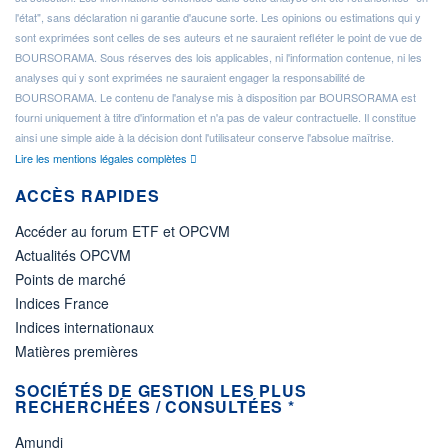
l'état", sans déclaration ni garantie d'aucune sorte. Les opinions ou estimations qui y
sont exprimées sont celles de ses auteurs et ne sauraient refléter le point de vue de
BOURSORAMA. Sous réserves des lois applicables, ni l'information contenue, ni les
analyses qui y sont exprimées ne sauraient engager la responsabilité de
BOURSORAMA. Le contenu de l'analyse mis à disposition par BOURSORAMA est
fourni uniquement à titre d'information et n'a pas de valeur contractuelle. Il constitue
ainsi une simple aide à la décision dont l'utilisateur conserve l'absolue maîtrise.
Lire les mentions légales complètes
ACCÈS RAPIDES
Accéder au forum ETF et OPCVM
Actualités OPCVM
Points de marché
Indices France
Indices internationaux
Matières premières
SOCIÉTÉS DE GESTION LES PLUS
RECHERCHÉES / CONSULTÉES *
Amundi