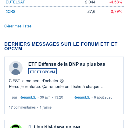
2,044
-4,58%
EUTELSAT
27,6
-0,79%
2CRSI
Gérer mes listes
DERNIERS MESSAGES SUR LE FORUM ETF ET
OPCVM
ETF Défense de la BNP au plus bas
ETF ET OPCVM
C'EST le moment d'acheter 😄​
Perso je renforce. Çà remonte en flèche à chaque
suspission d'accord dans.la guerre du moyen-orient.
par
Renaud.S.
•
30 avr.
•
13:20
Renaud.S.
•
6 août 2026
Investissement long terme tip top pour sa retraite.
LU3 ...
17
commentaires
•
1
j'aime
Liquidité dans un pea