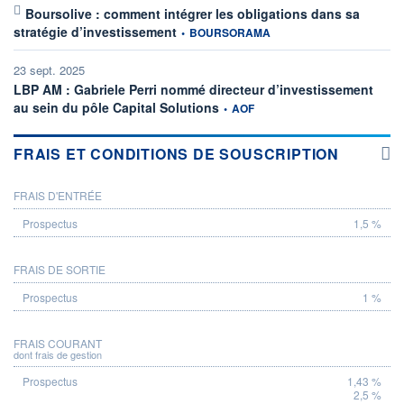
Boursolive : comment intégrer les obligations dans sa
information fournie par
stratégie d’investissement
•
BOURSORAMA
23 sept. 2025
LBP AM : Gabriele Perri nommé directeur d’investissement
information fournie par
au sein du pôle Capital Solutions
•
AOF
FRAIS ET CONDITIONS DE SOUSCRIPTION
FRAIS D'ENTRÉE
PROSPECTUS
1,5 %
FRAIS DE SORTIE
1 %
FRAIS COURANT
dont frais de gestion
1,43 %
2,5 %