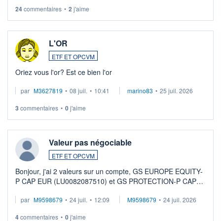
24
commentaires
•
2
j'aime
L'OR
ETF ET OPCVM
Oriez vous l'or? Est ce bien l'or
par
M3627819
•
08 juil.
•
10:41
marino83
•
25 juil. 2026
3
commentaires
•
0
j'aime
Valeur pas négociable
ETF ET OPCVM
Bonjour, j'ai 2 valeurs sur un compte, GS EUROPE EQUITY-
P CAP EUR (LU0082087510) et GS PROTECTION-P CAP
EUR (LU0546913194), que je souhaite vendre. Lorsque je
par
M9598679
•
24 juil.
•
12:09
M9598679
•
24 juil. 2026
veux procéder à la vente, on me signale ...
4
commentaires
•
0
j'aime