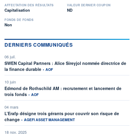
AFFECTATION DES RÉSULTATS
VALEUR DERNIER COUPON
Capitalisation
ND
FONDS DE FONDS
Non
DERNIERS COMMUNIQUÉS
06 juil.
SWEN Capital Partners : Alice Sireyjol nommée directrice de
information fournie par
la finance durable
•
AOF
10 juin
Edmond de Rothschild AM : recrutement et lancement de
information fournie par
trois fonds
•
AOF
04 mars
L’Erafp désigne trois gérants pour couvrir son risque de
information fournie par
change
•
AGEFI ASSET MANAGEMENT
18 nov. 2025