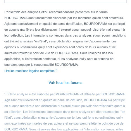
Pour l' ...
L'ensemble des analyses et/ou recommandations présentes sur le forum
BOURSORAMA sont uniquement élaborées par les membres qui en sont émetteurs.
Agissant exclusivement en qualité de canal de diffusion, BOURSORAMA n'a participé
en aucune manière à leur élaboration ni exercé aucun pouvoir discrétionnaire quant à
leur sélection. Les informations contenues dans ces analyses et/ou recommandations
ont été retranscrites "en l'état", sans déclaration ni garantie d'aucune sorte. Les
opinions ou estimations qui y sont exprimées sont celles de leurs auteurs et ne
sauraient refléter le point de vue de BOURSORAMA. Sous réserves des lois
applicables, ni l'information contenue, ni les analyses qui y sont exprimées ne
sauraient engager la responsabilité BOURSORAMA.
Lire les mentions légales complètes
Voir tous les forums
(1)
Cette analyse a été élaborée par MORNINGSTAR et diffusée par BOURSORAMA .
Agissant exclusivement en qualité de canal de diffusion, BOURSORAMA n'a participé
en aucune manière à son élaboration ni exercé aucun pouvoir discrétionnaire quant à
sa sélection. Les informations contenues dans cette analyse ont été retranscrites "en
l'état", sans déclaration ni garantie d'aucune sorte. Les opinions ou estimations qui y
sont exprimées sont celles de ses auteurs et ne sauraient refléter le point de vue de
BOURSORAMA. Sous réserves des lois applicables, ni l'information contenue, ni les