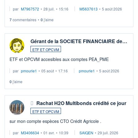
par
M7967572
•
28 juil.
•
15:16
M5637613
•
5 août 2026
7
commentaires
•
0
j'aime
Gérant de la SOCIETE FINANCIAIRE de…
ETF ET OPCVM
ETF et OPCVM accesibles aux comptes PEA_PME
par
pmourie1
•
05 août
•
17:16
pmourie1
•
5 août 2026
0
j'aime
Rachat H2O Multibonds crédité ce jour
ETF ET OPCVM
sur mon compte espèces CTO Crédit Agricole .
par
M3406634
•
01 avr.
•
10:39
SAIQEN
•
29 juil. 2026