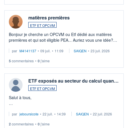
matières premières
ETF ET OPCVM
Bonjour je cherche un OPCVM ou Etf dédié aux matières
premières et qui soit éligible PEA... Auriez vous une idée?
Merci de vos conseils
par
M4141137
•
09 juil.
•
11:09
SAIQEN
•
23 juil. 2026
5
commentaires
•
0
j'aime
ETF exposés au secteur du calcul quan…
ETF ET OPCVM
Salut à tous,
Je cherche à investir sur le secteur du calcul quantique, mais
par
jeboursicote
•
22 juil.
•
14:39
SAIQEN
•
22 juil. 2026
via un ETF plutôt que des actions individuelles.
2
commentaires
•
0
j'aime
Idéalement, je voudrais qu'il soit éligible au PEA.