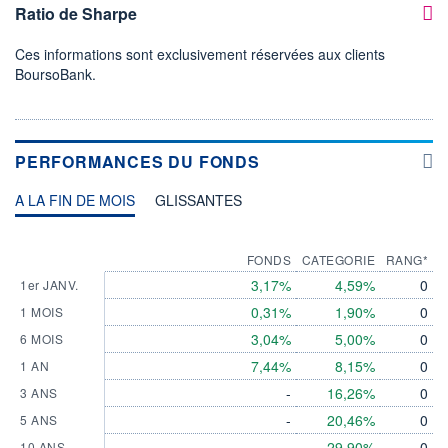
Ratio de Sharpe
Ces informations sont exclusivement réservées aux clients
BoursoBank.
PERFORMANCES DU FONDS
A LA FIN DE MOIS
GLISSANTES
FONDS
CATEGORIE
RANG*
3,17%
4,59%
0
1er JANV.
0,31%
1,90%
0
1 MOIS
3,04%
5,00%
0
6 MOIS
7,44%
8,15%
0
1 AN
-
16,26%
0
3 ANS
-
20,46%
0
5 ANS
-
29,90%
0
10 ANS