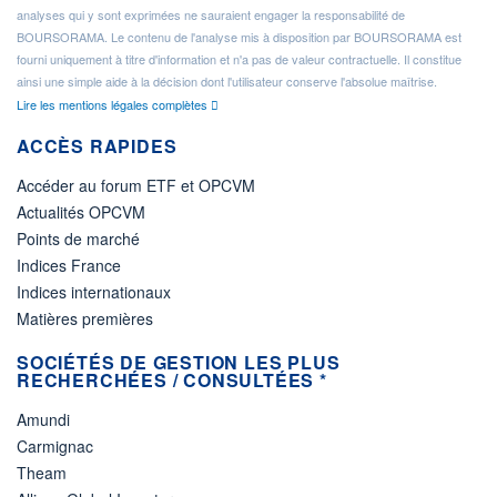
analyses qui y sont exprimées ne sauraient engager la responsabilité de
BOURSORAMA. Le contenu de l'analyse mis à disposition par BOURSORAMA est
fourni uniquement à titre d'information et n'a pas de valeur contractuelle. Il constitue
ainsi une simple aide à la décision dont l'utilisateur conserve l'absolue maîtrise.
Lire les mentions légales complètes
ACCÈS RAPIDES
Accéder au forum ETF et OPCVM
Actualités OPCVM
Points de marché
Indices France
Indices internationaux
Matières premières
SOCIÉTÉS DE GESTION LES PLUS
RECHERCHÉES / CONSULTÉES *
Amundi
Carmignac
Theam