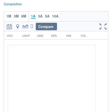
ACTIF NET (EUR)
Composition
14M / 31.07.26
NOTATION MORNINGSTAR ⁽¹⁾
1M
3M
6M
1A
3A
5A
10A
Compare
RISQUE DU FONDS (SRI)
5
/7
r
OUV.
+HAUT
+BAS
DER.
VAR.
VOL.
+ PORTEFEUILLE
+ LISTE