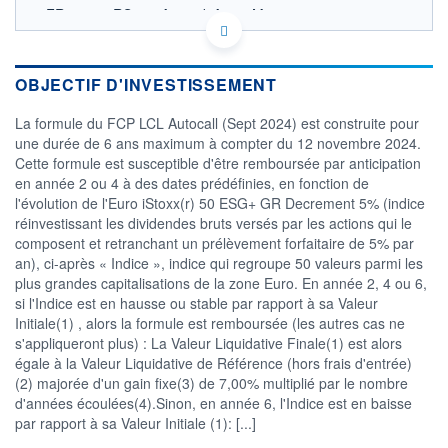
FR001400RS03 - Amundi Asset Management
OPCVM DERNIER COURS CONNU AU 05/08/2026
Consulter le prospectus / DIC
OBJECTIF D'INVESTISSEMENT
115
La formule du FCP LCL Autocall (Sept 2024) est construite pour
110
une durée de 6 ans maximum à compter du 12 novembre 2024.
Cette formule est susceptible d'être remboursée par anticipation
105
en année 2 ou 4 à des dates prédéfinies, en fonction de
100
l'évolution de l'Euro iStoxx(r) 50 ESG+ GR Decrement 5% (indice
04/12
01/04
réinvestissant les dividendes bruts versés par les actions qui le
composent et retranchant un prélèvement forfaitaire de 5% par
CATÉGORIE MORNINGSTAR
an), ci-après « Indice », indice qui regroupe 50 valeurs parmi les
Fonds à Capital Protégé
plus grandes capitalisations de la zone Euro. En année 2, 4 ou 6,
si l'Indice est en hausse ou stable par rapport à sa Valeur
FONDS PARTENAIRES
TARIFS PRIVILÉGIÉS
0%
Initiale(1) , alors la formule est remboursée (les autres cas ne
s'appliqueront plus) : La Valeur Liquidative Finale(1) est alors
ÉLIGIBILITÉ
égale à la Valeur Liquidative de Référence (hors frais d'entrée)
PEA
PEA-PME
BOURSOVIE LUX
BOURSOVIE
(2) majorée d'un gain fixe(3) de 7,00% multiplié par le nombre
CTO BUSINESS
d'années écoulées(4).Sinon, en année 6, l'Indice est en baisse
Non éligible Boursobank
par rapport à sa Valeur Initiale (1): [...]