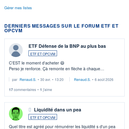
Gérer mes listes
DERNIERS MESSAGES SUR LE FORUM ETF ET
OPCVM
ETF Défense de la BNP au plus bas
ETF ET OPCVM
C'EST le moment d'acheter 😄​
Perso je renforce. Çà remonte en flèche à chaque
suspission d'accord dans.la guerre du moyen-orient.
par
Renaud.S.
•
30 avr.
•
13:20
Renaud.S.
•
6 août 2026
Investissement long terme tip top pour sa retraite.
LU3 ...
17
commentaires
•
1
j'aime
Liquidité dans un pea
ETF ET OPCVM
Quel titre est agréé pour rémunérer les liquidité s d'un pea