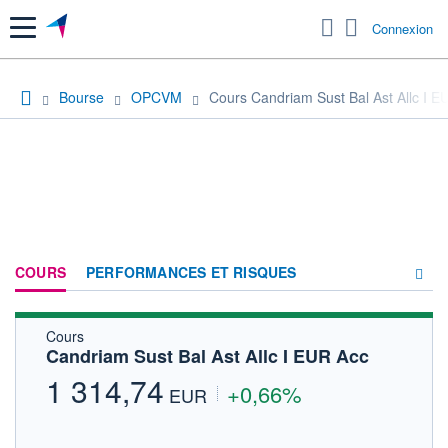
Menu
Connexion
Bourse
OPCVM
Cours Candriam Sust Bal Ast Allc I E
COURS
PERFORMANCES ET RISQUES
Cours
COMPOSITION
Candriam Sust Bal Ast Allc I EUR Acc
ACTUALITÉS
1 314,74
+0,66%
EUR
FORUM
HISTORIQUE