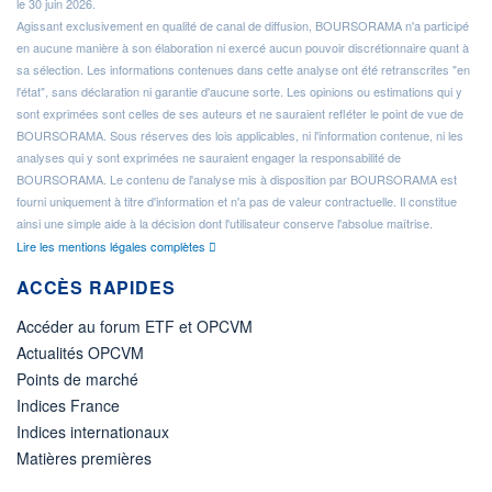
le 30 juin 2026.
Agissant exclusivement en qualité de canal de diffusion, BOURSORAMA n'a participé
en aucune manière à son élaboration ni exercé aucun pouvoir discrétionnaire quant à
sa sélection. Les informations contenues dans cette analyse ont été retranscrites "en
l'état", sans déclaration ni garantie d'aucune sorte. Les opinions ou estimations qui y
sont exprimées sont celles de ses auteurs et ne sauraient refléter le point de vue de
BOURSORAMA. Sous réserves des lois applicables, ni l'information contenue, ni les
analyses qui y sont exprimées ne sauraient engager la responsabilité de
BOURSORAMA. Le contenu de l'analyse mis à disposition par BOURSORAMA est
fourni uniquement à titre d'information et n'a pas de valeur contractuelle. Il constitue
ainsi une simple aide à la décision dont l'utilisateur conserve l'absolue maîtrise.
Lire les mentions légales complètes
ACCÈS RAPIDES
Accéder au forum ETF et OPCVM
Actualités OPCVM
Points de marché
Indices France
Indices internationaux
Matières premières