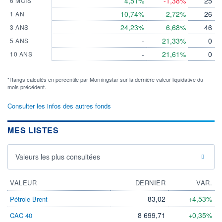
4,51%
-1,38%
25
6 MOIS
10,74%
2,72%
26
1 AN
24,23%
6,68%
46
3 ANS
-
21,33%
0
5 ANS
-
21,61%
0
10 ANS
*Rangs calculés en percentile par Morningstar sur la dernière valeur liquidative du
mois précédent.
Consulter les infos des autres fonds
MES LISTES
Valeurs les plus consultées
VALEUR
DERNIER
VAR.
83,02
+4,53%
Pétrole Brent
8 699,71
+0,35%
CAC 40