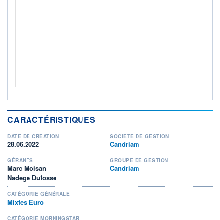
ACTIF NET (EUR)
30M / 31.07.26
NOTATION MORNINGSTAR ⁽¹⁾
RISQUE DU FONDS (SRI)
3
/7
+ PORTEFEUILLE
+ LISTE
CARACTÉRISTIQUES
DATE DE CRÉATION
SOCIÉTÉ DE GESTION
28.06.2022
Candriam
GÉRANTS
GROUPE DE GESTION
Marc Moisan
Candriam
Nadege Dufosse
CATÉGORIE GÉNÉRALE
Mixtes Euro
CATÉGORIE MORNINGSTAR