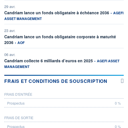
29 avr.
information 
Candriam lance un fonds obligataire à échéance 2036
•
AGEFI
ASSET MANAGEMENT
23 avr.
Candriam lance un fonds obligataire corporate à maturité
information fournie par
2036
•
AOF
06 avr.
information fournie par
Candriam collecte 6 milliards d’euros en 2025
•
AGEFI ASSET
MANAGEMENT
FRAIS ET CONDITIONS DE SOUSCRIPTION
FRAIS D'ENTRÉE
PROSPECTUS
0 %
FRAIS DE SORTIE
0 %