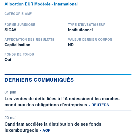
Allocation EUR Modérée - International
CATÉGORIE AMF
FORME JURIDIQUE
TYPE D'INVESTISSEUR
SICAV
Institutionnel
AFFECTATION DES RÉSULTATS
VALEUR DERNIER COUPON
Capitalisation
ND
FONDS DE FONDS
Oui
DERNIERS COMMUNIQUÉS
01 juin
Les ventes de dette liées à l'IA redessinent les marchés
information fournie par
mondiaux des obligations d'entreprises
•
REUTERS
20 mai
Candriam accélère la distribution de ses fonds
information fournie par
luxembourgeois
•
AOF