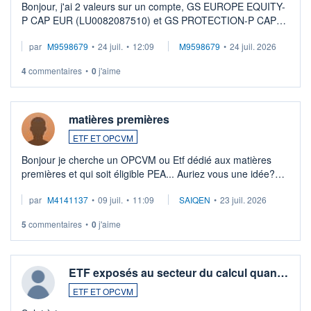
Bonjour, j'ai 2 valeurs sur un compte, GS EUROPE EQUITY-
P CAP EUR (LU0082087510) et GS PROTECTION-P CAP
EUR (LU0546913194), que je souhaite vendre. Lorsque je
par
M9598679
•
24 juil.
•
12:09
M9598679
•
24 juil. 2026
veux procéder à la vente, on me signale ...
4
commentaires
•
0
j'aime
matières premières
ETF ET OPCVM
Bonjour je cherche un OPCVM ou Etf dédié aux matières
premières et qui soit éligible PEA... Auriez vous une idée?
Merci de vos conseils
par
M4141137
•
09 juil.
•
11:09
SAIQEN
•
23 juil. 2026
5
commentaires
•
0
j'aime
ETF exposés au secteur du calcul quan…
ETF ET OPCVM