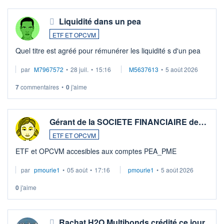
Liquidité dans un pea
ETF ET OPCVM
Quel titre est agréé pour rémunérer les liquidité s d'un pea
par
M7967572
•
28 juil.
•
15:16
M5637613
•
5 août 2026
7
commentaires
•
0
j'aime
Gérant de la SOCIETE FINANCIAIRE de…
ETF ET OPCVM
ETF et OPCVM accesibles aux comptes PEA_PME
par
pmourie1
•
05 août
•
17:16
pmourie1
•
5 août 2026
0
j'aime
Rachat H2O Multibonds crédité ce jour