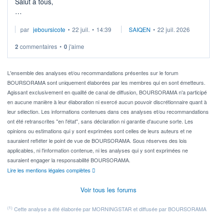
Salut à tous,
Je cherche à investir sur le secteur du calcul quantique, mais
par
jeboursicote
•
22 juil.
•
14:39
SAIQEN
•
22 juil. 2026
via un ETF plutôt que des actions individuelles.
2
commentaires
•
0
j'aime
Idéalement, je voudrais qu'il soit éligible au PEA.
Pour l' ...
L'ensemble des analyses et/ou recommandations présentes sur le forum
BOURSORAMA sont uniquement élaborées par les membres qui en sont émetteurs.
Agissant exclusivement en qualité de canal de diffusion, BOURSORAMA n'a participé
en aucune manière à leur élaboration ni exercé aucun pouvoir discrétionnaire quant à
leur sélection. Les informations contenues dans ces analyses et/ou recommandations
ont été retranscrites "en l'état", sans déclaration ni garantie d'aucune sorte. Les
opinions ou estimations qui y sont exprimées sont celles de leurs auteurs et ne
sauraient refléter le point de vue de BOURSORAMA. Sous réserves des lois
applicables, ni l'information contenue, ni les analyses qui y sont exprimées ne
sauraient engager la responsabilité BOURSORAMA.
Lire les mentions légales complètes
Voir tous les forums
(1)
Cette analyse a été élaborée par MORNINGSTAR et diffusée par BOURSORAMA