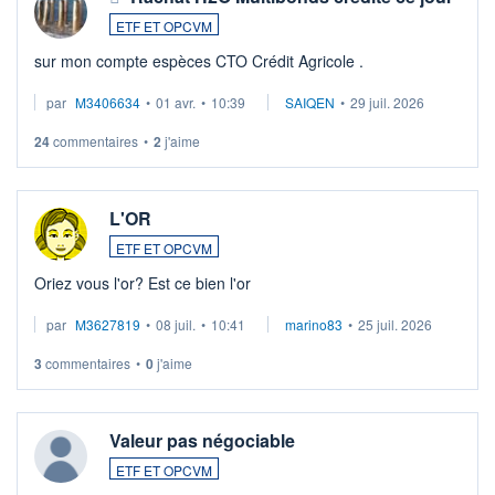
ETF ET OPCVM
sur mon compte espèces CTO Crédit Agricole .
par
M3406634
•
01 avr.
•
10:39
SAIQEN
•
29 juil. 2026
24
commentaires
•
2
j'aime
L'OR
ETF ET OPCVM
Oriez vous l'or? Est ce bien l'or
par
M3627819
•
08 juil.
•
10:41
marino83
•
25 juil. 2026
3
commentaires
•
0
j'aime
Valeur pas négociable
ETF ET OPCVM