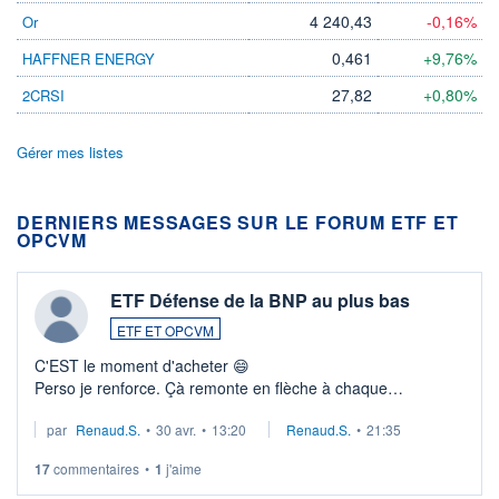
4 240,43
-0,16%
Or
0,461
+9,76%
HAFFNER ENERGY
27,82
+0,80%
2CRSI
Gérer mes listes
DERNIERS MESSAGES SUR LE FORUM ETF ET
OPCVM
ETF Défense de la BNP au plus bas
ETF ET OPCVM
C'EST le moment d'acheter 😄​
Perso je renforce. Çà remonte en flèche à chaque
suspission d'accord dans.la guerre du moyen-orient.
par
Renaud.S.
•
30 avr.
•
13:20
Renaud.S.
•
21:35
Investissement long terme tip top pour sa retraite.
LU3 ...
17
commentaires
•
1
j'aime