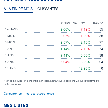
A LA FIN DE MOIS
GLISSANTES
FONDS
CATEGORIE
RANG*
2,00%
-7,19%
55
1er JANV.
-2,07%
-1,22%
85
1 MOIS
2,57%
2,15%
77
6 MOIS
1,14%
-7,19%
74
1 AN
9,41%
5,50%
38
3 ANS
-3,04%
6,26%
94
5 ANS
-
12,93%
0
10 ANS
*Rangs calculés en percentile par Morningstar sur la dernière valeur liquidative du
mois précédent.
Consulter les infos des autres fonds
MES LISTES