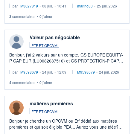
par
M3627819
•
08 juil.
•
10:41
marino83
•
25 juil. 2026
3
commentaires
•
0
j'aime
Valeur pas négociable
ETF ET OPCVM
Bonjour, j'ai 2 valeurs sur un compte, GS EUROPE EQUITY-
P CAP EUR (LU0082087510) et GS PROTECTION-P CAP
EUR (LU0546913194), que je souhaite vendre. Lorsque je
par
M9598679
•
24 juil.
•
12:09
M9598679
•
24 juil. 2026
veux procéder à la vente, on me signale ...
4
commentaires
•
0
j'aime
matières premières
ETF ET OPCVM
Bonjour je cherche un OPCVM ou Etf dédié aux matières
premières et qui soit éligible PEA... Auriez vous une idée?
Merci de vos conseils