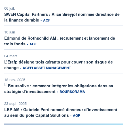
06 juil.
SWEN Capital Partners : Alice Sireyjol nommée directrice de
information fournie par
la finance durable
•
AOF
10 juin
Edmond de Rothschild AM : recrutement et lancement de
information fournie par
trois fonds
•
AOF
04 mars
L’Erafp désigne trois gérants pour couvrir son risque de
information fournie par
change
•
AGEFI ASSET MANAGEMENT
18 nov. 2025
Boursolive : comment intégrer les obligations dans sa
information fournie par
stratégie d’investissement
•
BOURSORAMA
23 sept. 2025
LBP AM : Gabriele Perri nommé directeur d’investissement
information fournie par
au sein du pôle Capital Solutions
•
AOF