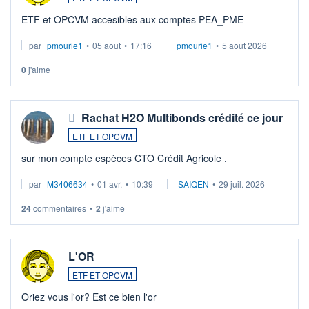
ETF et OPCVM accesibles aux comptes PEA_PME
par
pmourie1
•
05 août
•
17:16
pmourie1
•
5 août 2026
0
j'aime
Rachat H2O Multibonds crédité ce jour
ETF ET OPCVM
sur mon compte espèces CTO Crédit Agricole .
par
M3406634
•
01 avr.
•
10:39
SAIQEN
•
29 juil. 2026
24
commentaires
•
2
j'aime
L'OR
ETF ET OPCVM
Oriez vous l'or? Est ce bien l'or