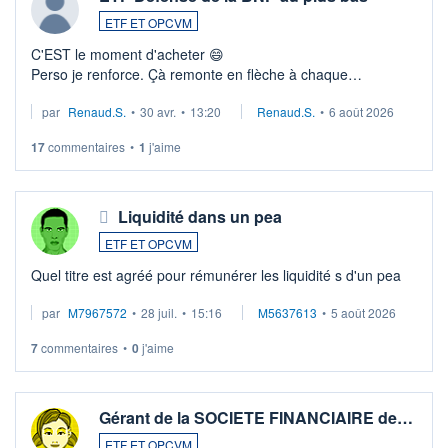
ETF ET OPCVM
C'EST le moment d'acheter 😄​
Perso je renforce. Çà remonte en flèche à chaque
suspission d'accord dans.la guerre du moyen-orient.
par
Renaud.S.
•
30 avr.
•
13:20
Renaud.S.
•
6 août 2026
Investissement long terme tip top pour sa retraite.
LU3 ...
17
commentaires
•
1
j'aime
Liquidité dans un pea
ETF ET OPCVM
Quel titre est agréé pour rémunérer les liquidité s d'un pea
par
M7967572
•
28 juil.
•
15:16
M5637613
•
5 août 2026
7
commentaires
•
0
j'aime
Gérant de la SOCIETE FINANCIAIRE de…
ETF ET OPCVM