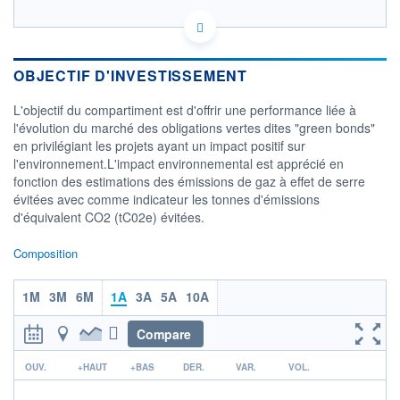
FR0014001O52 - Amundi Asset Management
OPCVM DERNIER COURS CONNU AU 05/08/2026
Consulter le prospectus / DIC
OBJECTIF D'INVESTISSEMENT
L'objectif du compartiment est d'offrir une performance liée à
98
l'évolution du marché des obligations vertes dites "green bonds"
96
en privilégiant les projets ayant un impact positif sur
l'environnement.L'impact environnemental est apprécié en
94
fonction des estimations des émissions de gaz à effet de serre
92
évitées avec comme indicateur les tonnes d'émissions
03/12
02/04
d'équivalent CO2 (tC02e) évitées.
CATÉGORIE MORNINGSTAR
Composition
Obligations International
Couvertes en USD
1M
3M
6M
1A
3A
5A
10A
FONDS PARTENAIRES
TARIFS PRIVILÉGIÉS
0%
Compare
ÉLIGIBILITÉ
r
PEA
PEA-PME
BOURSOVIE LUX
BOURSOVIE
OUV.
+HAUT
+BAS
DER.
VAR.
VOL.
CTO BUSINESS