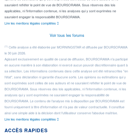
sauraient refléter le point de vue de BOURSORAMA. Sous réserves des lois
applicables, ni l'information contenue, ni les analyses qui y sont exprimées ne
sauraient engager la responsabilité BOURSORAMA.
Lire les mentions légales complètes
Voir tous les forums
(1)
Cette analyse a été élaborée par MORNINGSTAR et diffusée par BOURSORAMA
le 30 juin 2026.
Agissant exclusivement en qualité de canal de diffusion, BOURSORAMA n'a participé
en aucune manière à son élaboration ni exercé aucun pouvoir discrétionnaire quant à
sa sélection. Les informations contenues dans cette analyse ont été retranscrites "en
l'état", sans déclaration ni garantie d'aucune sorte. Les opinions ou estimations qui y
sont exprimées sont celles de ses auteurs et ne sauraient refléter le point de vue de
BOURSORAMA. Sous réserves des lois applicables, ni l'information contenue, ni les
analyses qui y sont exprimées ne sauraient engager la responsabilité de
BOURSORAMA. Le contenu de l'analyse mis à disposition par BOURSORAMA est
fourni uniquement à titre d'information et n'a pas de valeur contractuelle. Il constitue
ainsi une simple aide à la décision dont l'utilisateur conserve l'absolue maîtrise.
Lire les mentions légales complètes
ACCÈS RAPIDES