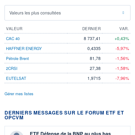
Valeurs les plus consultées
VALEUR
DERNIER
VAR.
8 737,41
+0,43%
CAC 40
0,4335
-5,97%
HAFFNER ENERGY
81,78
-1,56%
Pétrole Brent
27,38
-1,58%
2CRSI
1,9715
-7,96%
EUTELSAT
Gérer mes listes
DERNIERS MESSAGES SUR LE FORUM ETF ET
OPCVM
ETF Défense de la BNP au plus bas