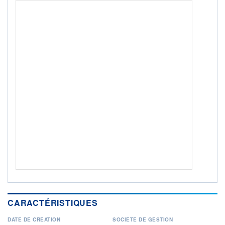
Non éligible Boursobank
ACTIF NET (EUR)
1 265M / 31.07.26
NOTATION MORNINGSTAR ⁽¹⁾
RISQUE DU FONDS (SRI)
3
/7
+ PORTEFEUILLE
+ LISTE
CARACTÉRISTIQUES
DATE DE CRÉATION
SOCIÉTÉ DE GESTION