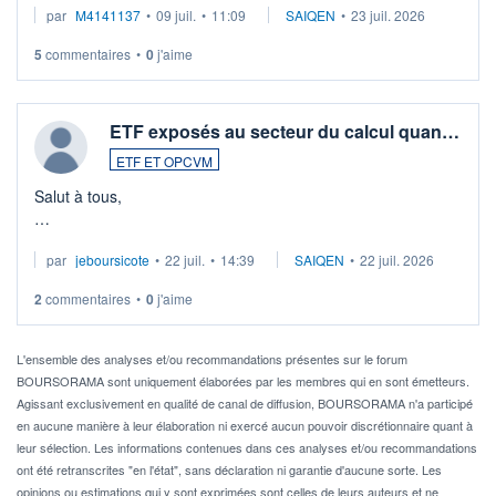
par
M4141137
•
09 juil.
•
11:09
SAIQEN
•
23 juil. 2026
5
commentaires
•
0
j'aime
ETF exposés au secteur du calcul quan…
ETF ET OPCVM
Salut à tous,
Je cherche à investir sur le secteur du calcul quantique, mais
par
jeboursicote
•
22 juil.
•
14:39
SAIQEN
•
22 juil. 2026
via un ETF plutôt que des actions individuelles.
2
commentaires
•
0
j'aime
Idéalement, je voudrais qu'il soit éligible au PEA.
Pour l' ...
L'ensemble des analyses et/ou recommandations présentes sur le forum
BOURSORAMA sont uniquement élaborées par les membres qui en sont émetteurs.
Agissant exclusivement en qualité de canal de diffusion, BOURSORAMA n'a participé
en aucune manière à leur élaboration ni exercé aucun pouvoir discrétionnaire quant à
leur sélection. Les informations contenues dans ces analyses et/ou recommandations
ont été retranscrites "en l'état", sans déclaration ni garantie d'aucune sorte. Les
opinions ou estimations qui y sont exprimées sont celles de leurs auteurs et ne