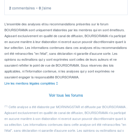
2
commentaires
•
0
j'aime
Idéalement, je voudrais qu'il soit éligible au PEA.
Pour l' ...
L'ensemble des analyses et/ou recommandations présentes sur le forum
BOURSORAMA sont uniquement élaborées par les membres qui en sont émetteurs.
Agissant exclusivement en qualité de canal de diffusion, BOURSORAMA n'a participé
en aucune manière à leur élaboration ni exercé aucun pouvoir discrétionnaire quant à
leur sélection. Les informations contenues dans ces analyses et/ou recommandations
ont été retranscrites "en l'état", sans déclaration ni garantie d'aucune sorte. Les
opinions ou estimations qui y sont exprimées sont celles de leurs auteurs et ne
sauraient refléter le point de vue de BOURSORAMA. Sous réserves des lois
applicables, ni l'information contenue, ni les analyses qui y sont exprimées ne
sauraient engager la responsabilité BOURSORAMA.
Lire les mentions légales complètes
Voir tous les forums
(1)
Cette analyse a été élaborée par MORNINGSTAR et diffusée par BOURSORAMA .
Agissant exclusivement en qualité de canal de diffusion, BOURSORAMA n'a participé
en aucune manière à son élaboration ni exercé aucun pouvoir discrétionnaire quant à
sa sélection. Les informations contenues dans cette analyse ont été retranscrites "en
l'état", sans déclaration ni garantie d'aucune sorte. Les opinions ou estimations qui y