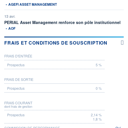
•
AGEFI ASSET MANAGEMENT
13 avr.
infor
PERIAL Asset Management renforce son pôle institutionnel
•
AOF
FRAIS ET CONDITIONS DE SOUSCRIPTION
FRAIS D'ENTRÉE
PROSPECTUS
5 %
FRAIS DE SORTIE
0 %
FRAIS COURANT
dont frais de gestion
2,14 %
1,8 %
COMMISSION DE PERFORMANCE
Oui