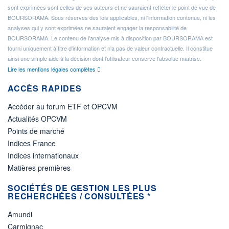
sont exprimées sont celles de ses auteurs et ne sauraient refléter le point de vue de
BOURSORAMA. Sous réserves des lois applicables, ni l'information contenue, ni les
analyses qui y sont exprimées ne sauraient engager la responsabilité de
BOURSORAMA. Le contenu de l'analyse mis à disposition par BOURSORAMA est
fourni uniquement à titre d'information et n'a pas de valeur contractuelle. Il constitue
ainsi une simple aide à la décision dont l'utilisateur conserve l'absolue maîtrise.
Lire les mentions légales complètes
ACCÈS RAPIDES
Accéder au forum ETF et OPCVM
Actualités OPCVM
Points de marché
Indices France
Indices internationaux
Matières premières
SOCIÉTÉS DE GESTION LES PLUS
RECHERCHÉES / CONSULTÉES *
Amundi
Carmignac