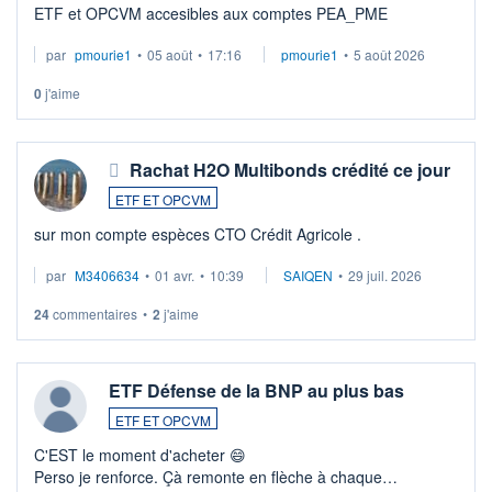
ETF et OPCVM accesibles aux comptes PEA_PME
par
pmourie1
•
05 août
•
17:16
pmourie1
•
5 août 2026
0
j'aime
Rachat H2O Multibonds crédité ce jour
ETF ET OPCVM
sur mon compte espèces CTO Crédit Agricole .
par
M3406634
•
01 avr.
•
10:39
SAIQEN
•
29 juil. 2026
24
commentaires
•
2
j'aime
ETF Défense de la BNP au plus bas
ETF ET OPCVM
C'EST le moment d'acheter 😄​
Perso je renforce. Çà remonte en flèche à chaque