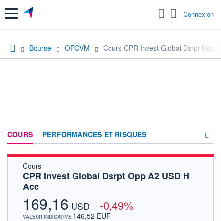
Menu
Connexion
Bourse
OPCVM
Cours CPR Invest Global Dsrpt Opp 
COURS
PERFORMANCES ET RISQUES
Cours
COMPOSITION
CPR Invest Global Dsrpt Opp A2 USD H
Acc
ACTUALITÉS
169,16
-0,49%
FORUM
USD
146,52 EUR
VALEUR INDICATIVE
HISTORIQUE