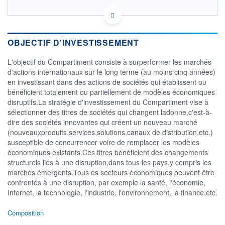
LU1989764748 - CPR Asset Management
OPCVM DERNIER COURS CONNU AU 04/08/2026
Consulter le prospectus / DIC
OBJECTIF D'INVESTISSEMENT
L'objectif du Compartiment consiste à surperformer les marchés
180
d'actions internationaux sur le long terme (au moins cinq années)
160
en investissant dans des actions de sociétés qui établissent ou
bénéficient totalement ou partiellement de modèles économiques
140
disruptifs.La stratégie d'investissement du Compartiment vise à
120
sélectionner des titres de sociétés qui changent ladonne,c'est-à-
02/12
02/04
dire des sociétés innovantes qui créent un nouveau marché
(nouveauxproduits,services,solutions,canaux de distribution,etc.)
CATÉGORIE MORNINGSTAR
susceptible de concurrencer voire de remplacer les modèles
Actions Secteur Autres
économiques existants.Ces titres bénéficient des changements
structurels liés à une disruption,dans tous les pays,y compris les
FONDS PARTENAIRES
marchés émergents.Tous es secteurs économiques peuvent être
TARIFS PRIVILÉGIÉS
0%
confrontés à une disruption, par exemple la santé, l'économie,
ÉLIGIBILITÉ
Internet, la technologie, l'industrie, l'environnement, la finance,etc.
PEA
PEA-PME
BOURSOVIE LUX
BOURSOVIE
CTO BUSINESS
Composition
Non éligible Boursobank