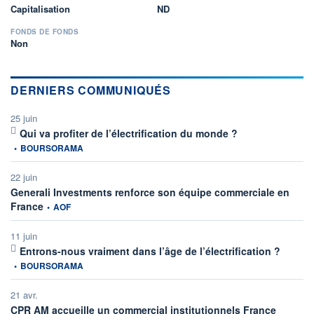
Capitalisation
ND
FONDS DE FONDS
Non
DERNIERS COMMUNIQUÉS
25 juin
information fournie 
Qui va profiter de l’électrification du monde ?
•
BOURSORAMA
22 juin
Generali Investments renforce son équipe commerciale en
information fournie par
France
•
AOF
11 juin
informati
Entrons-nous vraiment dans l’âge de l’électrification ?
•
BOURSORAMA
21 avr.
informatio
CPR AM accueille un commercial institutionnels France