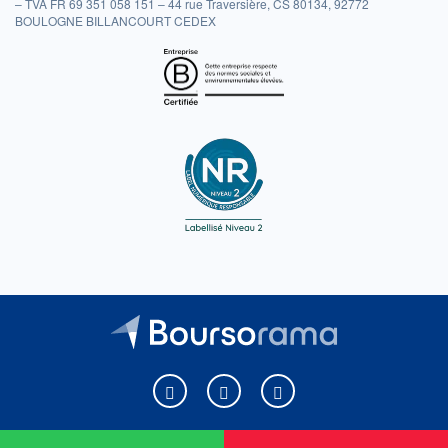
– TVA FR 69 351 058 151 – 44 rue Traversière, CS 80134, 92772
BOULOGNE BILLANCOURT CEDEX
Boursorama sur Facebook
Boursorama sur X
Boursorama sur Youtu