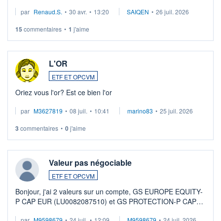
suspission d'accord dans.la guerre du moyen-orient.
par
Renaud.S.
•
30 avr.
•
13:20
SAIQEN
•
26 juil. 2026
Investissement long terme tip top pour sa retraite.
LU3 ...
15
commentaires
•
1
j'aime
L'OR
ETF ET OPCVM
Oriez vous l'or? Est ce bien l'or
par
M3627819
•
08 juil.
•
10:41
marino83
•
25 juil. 2026
3
commentaires
•
0
j'aime
Valeur pas négociable
ETF ET OPCVM
Bonjour, j'ai 2 valeurs sur un compte, GS EUROPE EQUITY-
P CAP EUR (LU0082087510) et GS PROTECTION-P CAP
EUR (LU0546913194), que je souhaite vendre. Lorsque je
par
M9598679
•
24 juil.
•
12:09
M9598679
•
24 juil. 2026
veux procéder à la vente, on me signale ...