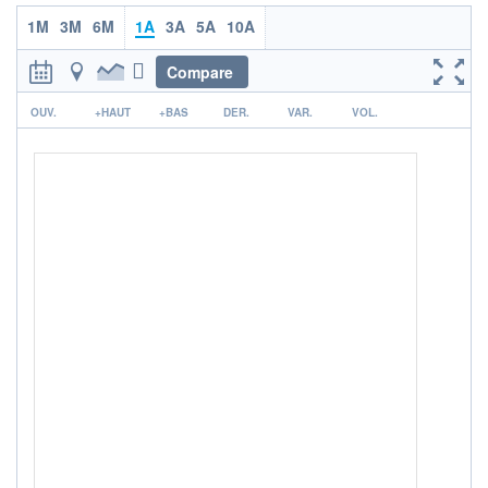
1M
3M
6M
1A
3A
5A
10A
ACTIF NET (EUR)
2 674M / 31.07.26
Compare
NOTATION MORNINGSTAR ⁽¹⁾
r
OUV.
+HAUT
+BAS
DER.
VAR.
VOL.
RISQUE DU FONDS (SRI)
5
/7
+ PORTEFEUILLE
+ LISTE