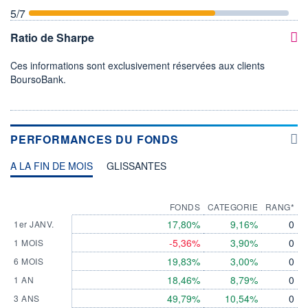
5
/7
Ratio de Sharpe
Ces informations sont exclusivement réservées aux clients
BoursoBank.
PERFORMANCES DU FONDS
A LA FIN DE MOIS
GLISSANTES
FONDS
CATEGORIE
RANG*
17,80%
9,16%
0
1er JANV.
-5,36%
3,90%
0
1 MOIS
19,83%
3,00%
0
6 MOIS
18,46%
8,79%
0
1 AN
49,79%
10,54%
0
3 ANS