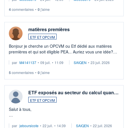
4
commentaires
•
0
j'aime
matières premières
ETF ET OPCVM
Bonjour je cherche un OPCVM ou Etf dédié aux matières
premières et qui soit éligible PEA... Auriez vous une idée?
Merci de vos conseils
par
M4141137
•
09 juil.
•
11:09
SAIQEN
•
23 juil. 2026
5
commentaires
•
0
j'aime
ETF exposés au secteur du calcul quan…
ETF ET OPCVM
Salut à tous,
Je cherche à investir sur le secteur du calcul quantique, mais
par
jeboursicote
•
22 juil.
•
14:39
SAIQEN
•
22 juil. 2026
via un ETF plutôt que des actions individuelles.