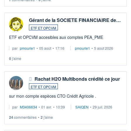
Gérant de la SOCIETE FINANCIAIRE de…
ETF ET OPCVM
ETF et OPCVM accesibles aux comptes PEA_PME
par
pmourie1
•
05 août
•
17:16
pmourie1
•
5 août 2026
0
j'aime
Rachat H2O Multibonds crédité ce jour
ETF ET OPCVM
sur mon compte espèces CTO Crédit Agricole .
par
M3406634
•
01 avr.
•
10:39
SAIQEN
•
29 juil. 2026
24
commentaires
•
2
j'aime