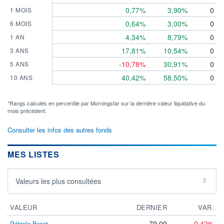
0,77%
3,90%
0
1 MOIS
0,64%
3,00%
0
6 MOIS
4,34%
8,79%
0
1 AN
17,81%
10,54%
0
3 ANS
-10,78%
30,91%
0
5 ANS
40,42%
58,50%
0
10 ANS
*Rangs calculés en percentile par Morningstar sur la dernière valeur liquidative du
mois précédent.
Consulter les infos des autres fonds
MES LISTES
Valeurs les plus consultées
VALEUR
DERNIER
VAR.
79,09
-0,42%
Pétrole Brent