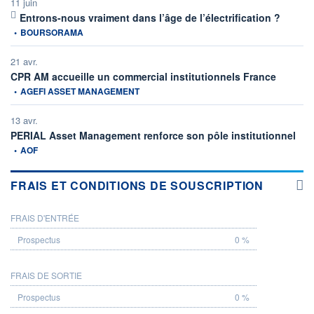
11 juin
informati
Entrons-nous vraiment dans l’âge de l’électrification ?
•
BOURSORAMA
21 avr.
informatio
CPR AM accueille un commercial institutionnels France
•
AGEFI ASSET MANAGEMENT
13 avr.
infor
PERIAL Asset Management renforce son pôle institutionnel
•
AOF
FRAIS ET CONDITIONS DE SOUSCRIPTION
FRAIS D'ENTRÉE
PROSPECTUS
0 %
FRAIS DE SORTIE
0 %