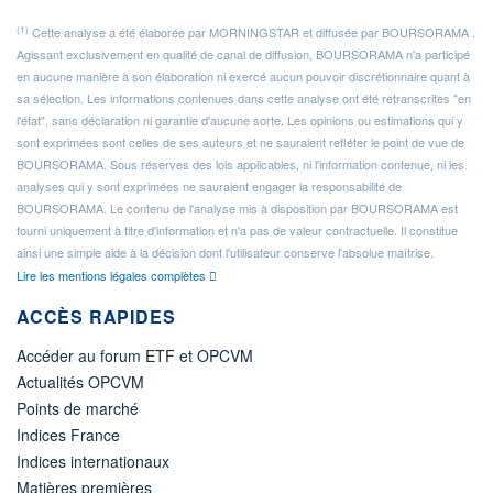
(1)
Cette analyse a été élaborée par MORNINGSTAR et diffusée par BOURSORAMA .
Agissant exclusivement en qualité de canal de diffusion, BOURSORAMA n'a participé
en aucune manière à son élaboration ni exercé aucun pouvoir discrétionnaire quant à
sa sélection. Les informations contenues dans cette analyse ont été retranscrites "en
l'état", sans déclaration ni garantie d'aucune sorte. Les opinions ou estimations qui y
sont exprimées sont celles de ses auteurs et ne sauraient refléter le point de vue de
BOURSORAMA. Sous réserves des lois applicables, ni l'information contenue, ni les
analyses qui y sont exprimées ne sauraient engager la responsabilité de
BOURSORAMA. Le contenu de l'analyse mis à disposition par BOURSORAMA est
fourni uniquement à titre d'information et n'a pas de valeur contractuelle. Il constitue
ainsi une simple aide à la décision dont l'utilisateur conserve l'absolue maîtrise.
Lire les mentions légales complètes
ACCÈS RAPIDES
Accéder au forum ETF et OPCVM
Actualités OPCVM
Points de marché
Indices France
Indices internationaux
Matières premières