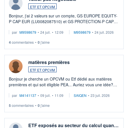
ETF ET OPCVM
Bonjour, j'ai 2 valeurs sur un compte, GS EUROPE EQUITY-
P CAP EUR (LU0082087510) et GS PROTECTION-P CAP
EUR (LU0546913194), que je souhaite vendre. Lorsque je
par
M9598679
•
24 juil.
•
12:09
M9598679
•
24 juil. 2026
veux procéder à la vente, on me signale ...
4
commentaires
•
0
j'aime
matières premières
ETF ET OPCVM
Bonjour je cherche un OPCVM ou Etf dédié aux matières
premières et qui soit éligible PEA... Auriez vous une idée?
Merci de vos conseils
par
M4141137
•
09 juil.
•
11:09
SAIQEN
•
23 juil. 2026
5
commentaires
•
0
j'aime
ETF exposés au secteur du calcul quan…