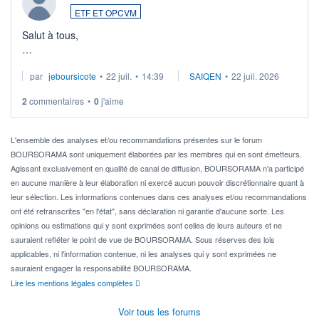
ETF ET OPCVM
Salut à tous,
Je cherche à investir sur le secteur du calcul quantique, mais
par
jeboursicote
•
22 juil.
•
14:39
SAIQEN
•
22 juil. 2026
via un ETF plutôt que des actions individuelles.
2
commentaires
•
0
j'aime
Idéalement, je voudrais qu'il soit éligible au PEA.
Pour l' ...
L'ensemble des analyses et/ou recommandations présentes sur le forum
BOURSORAMA sont uniquement élaborées par les membres qui en sont émetteurs.
Agissant exclusivement en qualité de canal de diffusion, BOURSORAMA n'a participé
en aucune manière à leur élaboration ni exercé aucun pouvoir discrétionnaire quant à
leur sélection. Les informations contenues dans ces analyses et/ou recommandations
ont été retranscrites "en l'état", sans déclaration ni garantie d'aucune sorte. Les
opinions ou estimations qui y sont exprimées sont celles de leurs auteurs et ne
sauraient refléter le point de vue de BOURSORAMA. Sous réserves des lois
applicables, ni l'information contenue, ni les analyses qui y sont exprimées ne
sauraient engager la responsabilité BOURSORAMA.
Lire les mentions légales complètes
Voir tous les forums