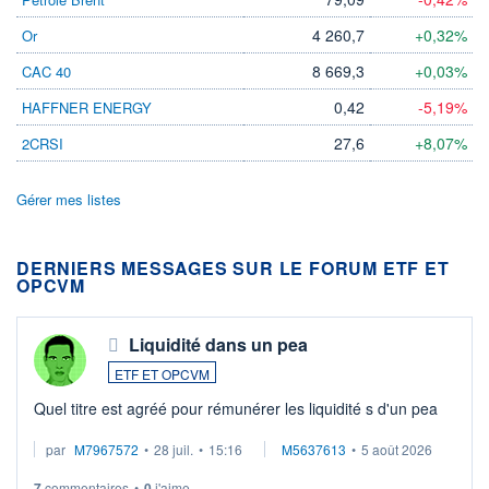
4 260,7
+0,32%
Or
8 669,3
+0,03%
CAC 40
0,42
-5,19%
HAFFNER ENERGY
27,6
+8,07%
2CRSI
Gérer mes listes
DERNIERS MESSAGES SUR LE FORUM ETF ET
OPCVM
Liquidité dans un pea
ETF ET OPCVM
Quel titre est agréé pour rémunérer les liquidité s d'un pea
par
M7967572
•
28 juil.
•
15:16
M5637613
•
5 août 2026
7
commentaires
•
0
j'aime