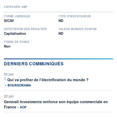
CATÉGORIE AMF
FORME JURIDIQUE
TYPE D'INVESTISSEUR
SICAV
ND
AFFECTATION DES RÉSULTATS
VALEUR DERNIER COUPON
Capitalisation
ND
FONDS DE FONDS
Non
DERNIERS COMMUNIQUÉS
25 juin
information fournie 
Qui va profiter de l’électrification du monde ?
•
BOURSORAMA
22 juin
Generali Investments renforce son équipe commerciale en
information fournie par
France
•
AOF