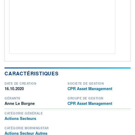
ACTIF NET (EUR)
392M / 31.07.26
NOTATION MORNINGSTAR ⁽¹⁾
RISQUE DU FONDS (SRI)
4
/7
+ PORTEFEUILLE
+ LISTE
CARACTÉRISTIQUES
DATE DE CRÉATION
SOCIÉTÉ DE GESTION
16.10.2020
CPR Asset Management
GÉRANTS
GROUPE DE GESTION
Anne Le Borgne
CPR Asset Management
CATÉGORIE GÉNÉRALE
Actions Secteurs
CATÉGORIE MORNINGSTAR
Actions Secteur Autres