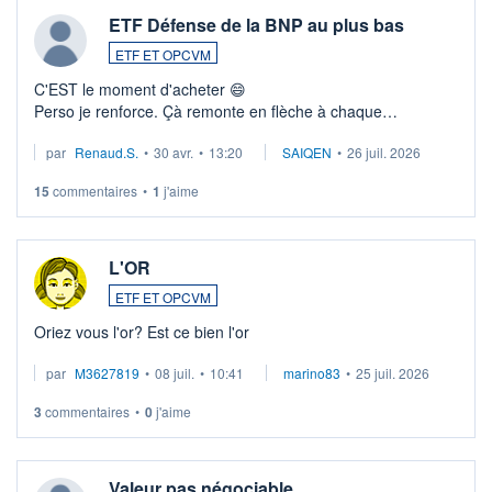
ETF Défense de la BNP au plus bas
ETF ET OPCVM
C'EST le moment d'acheter 😄​
Perso je renforce. Çà remonte en flèche à chaque
suspission d'accord dans.la guerre du moyen-orient.
par
Renaud.S.
•
30 avr.
•
13:20
SAIQEN
•
26 juil. 2026
Investissement long terme tip top pour sa retraite.
LU3 ...
15
commentaires
•
1
j'aime
L'OR
ETF ET OPCVM
Oriez vous l'or? Est ce bien l'or
par
M3627819
•
08 juil.
•
10:41
marino83
•
25 juil. 2026
3
commentaires
•
0
j'aime
Valeur pas négociable