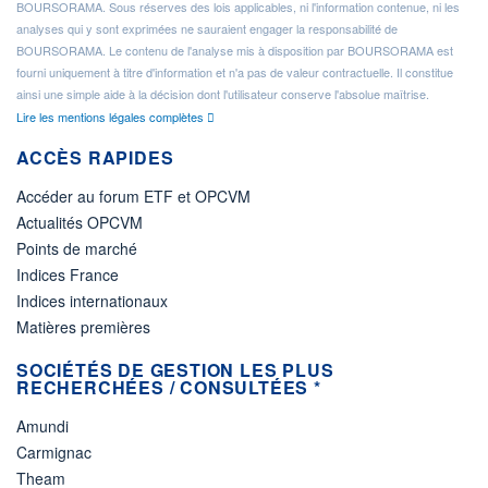
BOURSORAMA. Sous réserves des lois applicables, ni l'information contenue, ni les
analyses qui y sont exprimées ne sauraient engager la responsabilité de
BOURSORAMA. Le contenu de l'analyse mis à disposition par BOURSORAMA est
fourni uniquement à titre d'information et n'a pas de valeur contractuelle. Il constitue
ainsi une simple aide à la décision dont l'utilisateur conserve l'absolue maîtrise.
Lire les mentions légales complètes
ACCÈS RAPIDES
Accéder au forum ETF et OPCVM
Actualités OPCVM
Points de marché
Indices France
Indices internationaux
Matières premières
SOCIÉTÉS DE GESTION LES PLUS
RECHERCHÉES / CONSULTÉES *
Amundi
Carmignac
Theam