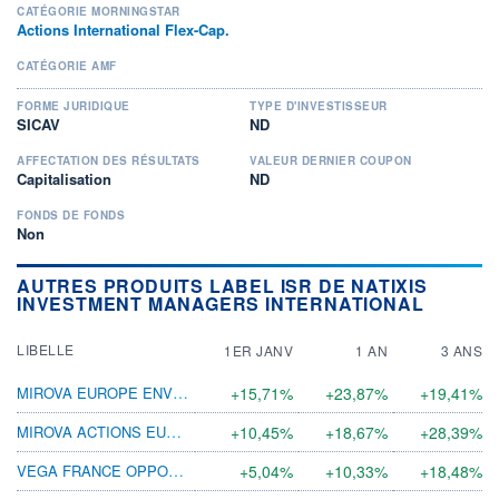
CATÉGORIE MORNINGSTAR
Actions International Flex-Cap.
CATÉGORIE AMF
FORME JURIDIQUE
TYPE D'INVESTISSEUR
SICAV
ND
AFFECTATION DES RÉSULTATS
VALEUR DERNIER COUPON
Capitalisation
ND
FONDS DE FONDS
Non
AUTRES PRODUITS LABEL ISR DE NATIXIS
INVESTMENT MANAGERS INTERNATIONAL
LIBELLE
1ER JANV
1 AN
3 ANS
MIROVA EUROPE ENVIRONNEMENT R(C) EUR
+15,71%
+23,87%
+19,41%
MIROVA ACTIONS EUROPE F(C) EUR
+10,45%
+18,67%
+28,39%
VEGA FRANCE OPPORTUNITÉS ISR RC
+5,04%
+10,33%
+18,48%