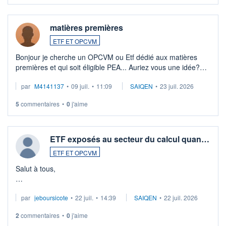
matières premières
ETF ET OPCVM
Bonjour je cherche un OPCVM ou Etf dédié aux matières
premières et qui soit éligible PEA... Auriez vous une idée?
Merci de vos conseils
par
M4141137
•
09 juil.
•
11:09
SAIQEN
•
23 juil. 2026
5
commentaires
•
0
j'aime
ETF exposés au secteur du calcul quan…
ETF ET OPCVM
Salut à tous,
Je cherche à investir sur le secteur du calcul quantique, mais
par
jeboursicote
•
22 juil.
•
14:39
SAIQEN
•
22 juil. 2026
via un ETF plutôt que des actions individuelles.
2
commentaires
•
0
j'aime
Idéalement, je voudrais qu'il soit éligible au PEA.