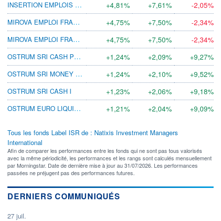
INSERTION EMPLOIS DYNAMIQUE R (C)
+4,81%
+7,61%
-2,05%
MIROVA EMPLOI FRANCE (D)
+4,75%
+7,50%
-2,34%
MIROVA EMPLOI FRANCE (C)
+4,75%
+7,50%
-2,34%
OSTRUM SRI CASH PLUS I (C) EUR
+1,24%
+2,09%
+9,27%
OSTRUM SRI MONEY HORIZON I
+1,24%
+2,10%
+9,52%
OSTRUM SRI CASH I
+1,23%
+2,06%
+9,18%
OSTRUM EURO LIQUIDITY LVNAV I (D)
+1,21%
+2,04%
+9,09%
Tous les fonds Label ISR de : Natixis Investment Managers
International
Afin de comparer les performances entre les fonds qui ne sont pas tous valorisés
avec la même périodicité, les performances et les rangs sont calculés mensuellement
par Morningstar. Date de dernière mise à jour au 31/07/2026. Les performances
passées ne préjugent pas des performances futures.
DERNIERS COMMUNIQUÉS
27 juil.