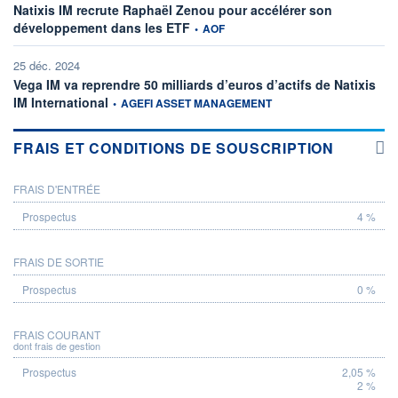
Natixis IM recrute Raphaël Zenou pour accélérer son
information fournie par
développement dans les ETF
•
AOF
25 déc. 2024
Vega IM va reprendre 50 milliards d’euros d’actifs de Natixis
information fournie par
IM International
•
AGEFI ASSET MANAGEMENT
FRAIS ET CONDITIONS DE SOUSCRIPTION
FRAIS D'ENTRÉE
PROSPECTUS
4 %
FRAIS DE SORTIE
0 %
FRAIS COURANT
dont frais de gestion
2,05 %
2 %