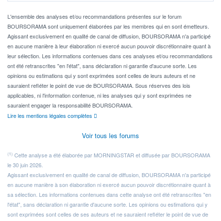
Pour l' ...
L'ensemble des analyses et/ou recommandations présentes sur le forum
BOURSORAMA sont uniquement élaborées par les membres qui en sont émetteurs.
Agissant exclusivement en qualité de canal de diffusion, BOURSORAMA n'a participé
en aucune manière à leur élaboration ni exercé aucun pouvoir discrétionnaire quant à
leur sélection. Les informations contenues dans ces analyses et/ou recommandations
ont été retranscrites "en l'état", sans déclaration ni garantie d'aucune sorte. Les
opinions ou estimations qui y sont exprimées sont celles de leurs auteurs et ne
sauraient refléter le point de vue de BOURSORAMA. Sous réserves des lois
applicables, ni l'information contenue, ni les analyses qui y sont exprimées ne
sauraient engager la responsabilité BOURSORAMA.
Lire les mentions légales complètes
Voir tous les forums
(1)
Cette analyse a été élaborée par MORNINGSTAR et diffusée par BOURSORAMA
le 30 juin 2026.
Agissant exclusivement en qualité de canal de diffusion, BOURSORAMA n'a participé
en aucune manière à son élaboration ni exercé aucun pouvoir discrétionnaire quant à
sa sélection. Les informations contenues dans cette analyse ont été retranscrites "en
l'état", sans déclaration ni garantie d'aucune sorte. Les opinions ou estimations qui y
sont exprimées sont celles de ses auteurs et ne sauraient refléter le point de vue de