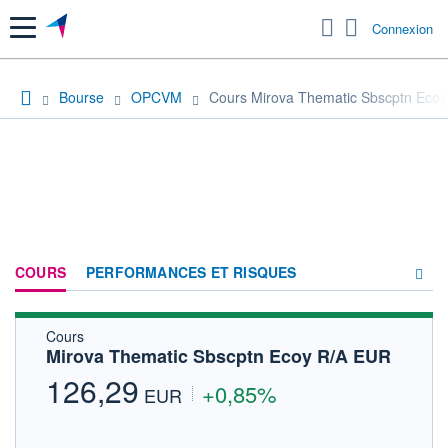
Menu
Connexion
Bourse
OPCVM
Cours Mirova Thematic Sbscptn Eco
COURS
PERFORMANCES ET RISQUES
Cours
COMPOSITION
Mirova Thematic Sbscptn Ecoy R/A EUR
ACTUALITÉS
126,29
+0,85%
EUR
FORUM
HISTORIQUE