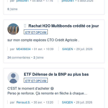
par
pmourie1
•
05 août
•
17:16
pmourie1
•
5 août 2026
0
j'aime
Rachat H2O Multibonds crédité ce jour
ETF ET OPCVM
sur mon compte espèces CTO Crédit Agricole .
par
M3406634
•
01 avr.
•
10:39
SAIQEN
•
29 juil. 2026
24
commentaires
•
2
j'aime
ETF Défense de la BNP au plus bas
ETF ET OPCVM
C'EST le moment d'acheter 😄​
Perso je renforce. Çà remonte en flèche à chaque
suspission d'accord dans.la guerre du moyen-orient.
par
Renaud.S.
•
30 avr.
•
13:20
SAIQEN
•
26 juil. 2026
Investissement long terme tip top pour sa retraite.
LU3 ...