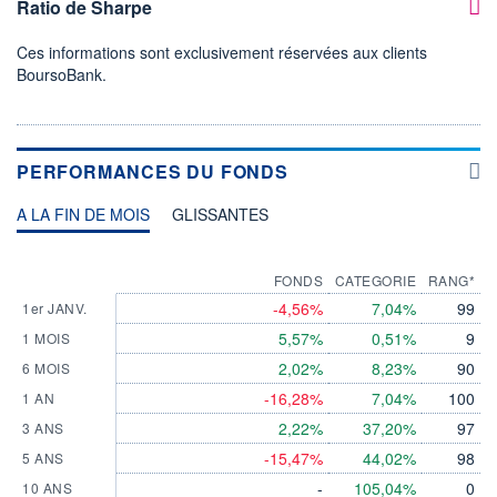
Ratio de Sharpe
Ces informations sont exclusivement réservées aux clients
BoursoBank.
PERFORMANCES DU FONDS
A LA FIN DE MOIS
GLISSANTES
FONDS
CATEGORIE
RANG*
-4,56%
7,04%
99
1er JANV.
5,57%
0,51%
9
1 MOIS
2,02%
8,23%
90
6 MOIS
-16,28%
7,04%
100
1 AN
2,22%
37,20%
97
3 ANS
-15,47%
44,02%
98
5 ANS
-
105,04%
0
10 ANS