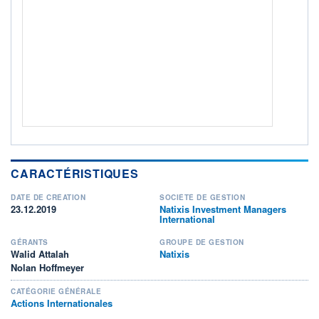
Non éligible Boursobank
ACTIF NET (EUR)
27M / 31.07.26
NOTATION MORNINGSTAR ⁽¹⁾
RISQUE DU FONDS (SRI)
4
/7
ISR
Ce fonds détient le Label ISR (Investissement Social
CARACTÉRISTIQUES
+ PORTEFEUILLE
+ LISTE
DATE DE CRÉATION
SOCIÉTÉ DE GESTION
23.12.2019
Natixis Investment Managers
International
GÉRANTS
GROUPE DE GESTION
Walid Attalah
Natixis
Nolan Hoffmeyer
CATÉGORIE GÉNÉRALE
Actions Internationales