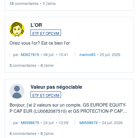
15
commentaires
•
1
j'aime
L'OR
ETF ET OPCVM
Oriez vous l'or? Est ce bien l'or
par
M3627819
•
08 juil.
•
10:41
marino83
•
25 juil. 2026
3
commentaires
•
0
j'aime
Valeur pas négociable
ETF ET OPCVM
Bonjour, j'ai 2 valeurs sur un compte, GS EUROPE EQUITY-
P CAP EUR (LU0082087510) et GS PROTECTION-P CAP
EUR (LU0546913194), que je souhaite vendre. Lorsque je
par
M9598679
•
24 juil.
•
12:09
M9598679
•
24 juil. 2026
veux procéder à la vente, on me signale ...
4
commentaires
•
0
j'aime