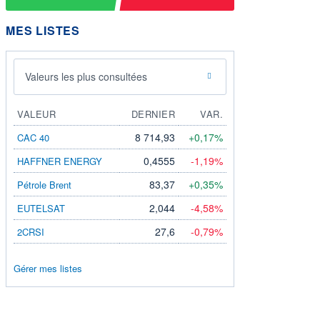
MES LISTES
Valeurs les plus consultées
VALEUR
DERNIER
VAR.
8 714,93
+0,17%
CAC 40
0,4555
-1,19%
HAFFNER ENERGY
83,37
+0,35%
Pétrole Brent
2,044
-4,58%
EUTELSAT
27,6
-0,79%
2CRSI
Gérer mes listes