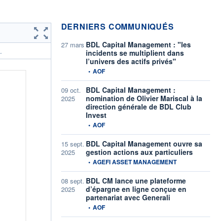
DERNIERS COMMUNIQUÉS
BDL Capital Management : "les
27 mars
incidents se multiplient dans
.
l’univers des actifs privés"
information fournie par
•
AOF
BDL Capital Management :
09 oct.
nomination de Olivier Mariscal à la
2025
direction générale de BDL Club
Invest
information fournie par
•
AOF
BDL Capital Management ouvre sa
15 sept.
gestion actions aux particuliers
2025
information fournie par
•
AGEFI ASSET MANAGEMENT
BDL CM lance une plateforme
08 sept.
d’épargne en ligne conçue en
2025
partenariat avec Generali
information fournie par
•
AOF