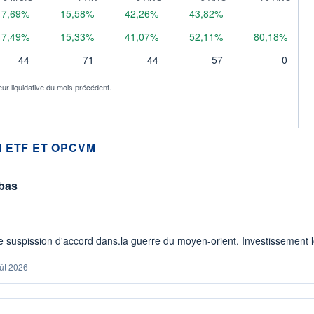
7,69%
15,58%
42,26%
43,82%
-
7,49%
15,33%
41,07%
52,11%
80,18%
44
71
44
57
0
eur liquidative du mois précédent.
 ETF ET OPCVM
 bas
 suspission d'accord dans.la guerre du moyen-orient. Investissement lo
ût 2026