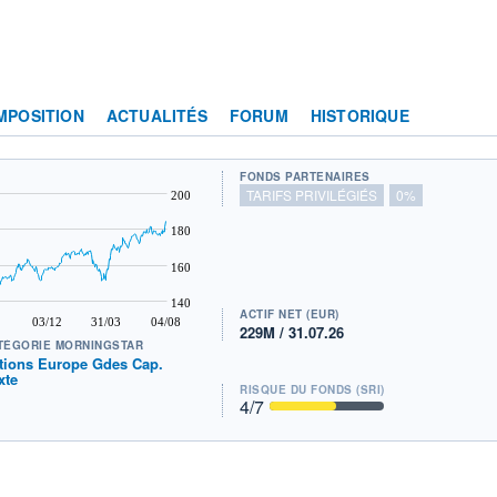
MPOSITION
ACTUALITÉS
FORUM
HISTORIQUE
FONDS PARTENAIRES
TARIFS PRIVILÉGIÉS
0%
200
180
160
140
ACTIF NET (EUR)
03/12
31/03
04/08
229M / 31.07.26
TÉGORIE MORNINGSTAR
tions Europe Gdes Cap.
xte
RISQUE DU FONDS (SRI)
4
/7