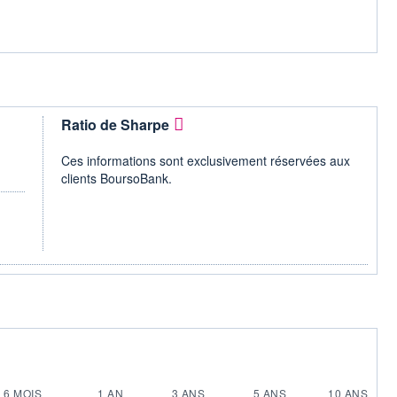
Ratio de Sharpe
Ces informations sont exclusivement réservées aux
clients BoursoBank.
6 MOIS
1 AN
3 ANS
5 ANS
10 ANS