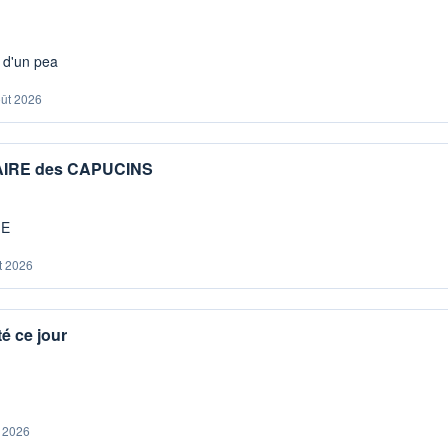
s d'un pea
oût 2026
IAIRE des CAPUCINS
ME
t 2026
é ce jour
. 2026