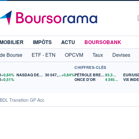
MOBILIER
IMPÔTS
ACTU
BOURSOBANK
 de Bourse
ETF - ETN
OPCVM
Taux
Devises
CHIFFRES-CLÉS
0
+0,84%
NASDAQ DEC26
30 047,00
+0,84%
PÉTROLE BRENT
83,37
$US
EUR/US
0
+0,51%
ONCE D'OR
4 340,65
$US
VIX IND
DL Transition GP Acc