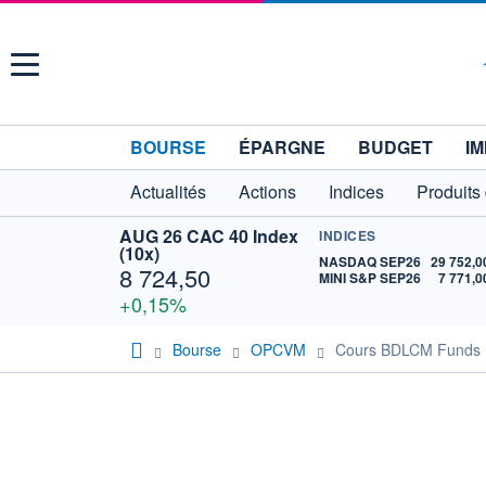
Menu
BOURSE
ÉPARGNE
BUDGET
IM
Actualités
Actions
Indices
Produits
AUG 26 CAC 40 Index
INDICES
(10x)
NASDAQ SEP26
29 752,0
8 724,50
MINI S&P SEP26
7 771,0
+0,15%
Bourse
OPCVM
Cours BDLCM Funds B