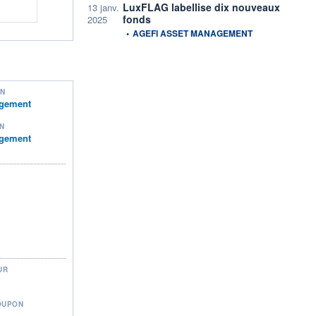
LuxFLAG labellise dix nouveaux
13 janv.
fonds
2025
information fournie par
•
AGEFI ASSET MANAGEMENT
ON
agement
N
agement
UR
OUPON