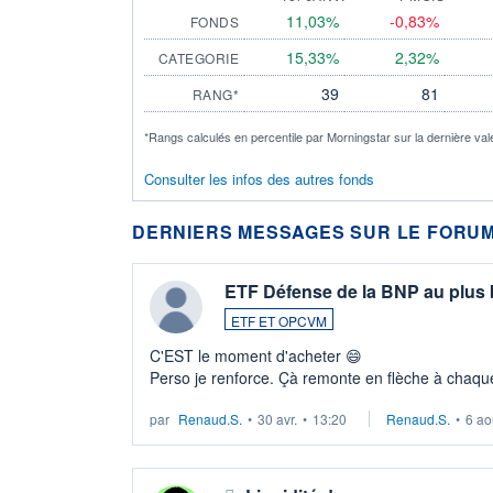
11,03%
-0,83%
FONDS
15,33%
2,32%
CATEGORIE
39
81
RANG*
*Rangs calculés en percentile par Morningstar sur la dernière val
Consulter les infos des autres fonds
DERNIERS MESSAGES SUR LE FORUM
ETF Défense de la BNP au plus
ETF ET OPCVM
C'EST le moment d'acheter 😄​
Perso je renforce. Çà remonte en flèche à chaque
LU3 ...
par
Renaud.S.
•
30 avr.
•
13:20
Renaud.S.
•
6 ao