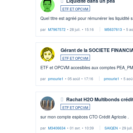
Liquidité dans un pea
ETF ET OPCVM
Quel titre est agréé pour rémunérer les liquidité 
par
M7967572
•
28 juil.
•
15:16
M5637613
•
5 a
Gérant de la SOCIETE FINANC
ETF ET OPCVM
ETF et OPCVM accesibles aux comptes PEA_P
par
pmourie1
•
05 août
•
17:16
pmourie1
•
5 aoû
Rachat H2O Multibonds crédit
ETF ET OPCVM
sur mon compte espèces CTO Crédit Agricole .
par
M3406634
•
01 avr.
•
10:39
SAIQEN
•
29 juil