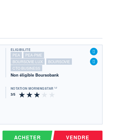
ÉLIGIBILITÉ
PEA
PEA-PME
BOURSOVIE LUX
BOURSOVIE
CTO BUSINESS
Non éligible Boursobank
NOTATION MORNINGSTAR ⁽¹⁾
ACHETER
VENDRE