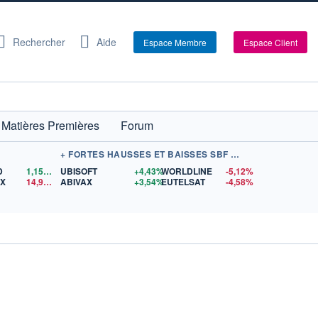
Rechercher
Aide
Espace Membre
Espace Client
Matières Premières
Forum
+ FORTES HAUSSES ET BAISSES SBF 120
D
1,1561
$US
UBISOFT
+4,43%
WORLDLINE
-5,12%
EX
14,93
$US
ABIVAX
+3,54%
EUTELSAT
-4,58%