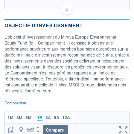
LU0914733646 - Natixis Investment Managers
International
OPCVM DERNIER COURS CONNU AU 05/08/2026
Consulter le prospectus / DIC
OBJECTIF D'INVESTISSEMENT
180
L'objectif d'investissement du Mirova Europe Environmental
Equity Fund (le « Compartiment ») consiste à obtenir une
160
performance supérieure aux marchés boursiers européens sur la
durée minimale d'investissement recommandée de 5 ans, grâce à
140
des investissements dans des sociétés délivrant principalement
120
des solutions visant à résoudre les problèmes environnementaux.
02/12
02/04
04/08
Le Compartiment n'est pas géré par rapport à un indice de
référence spécifique. Toutefois, à titre indicatif, sa performance
CATÉGORIE MORNINGSTAR
est comparable à celle de l'Indice MSCI Europe, dividendes nets
Actions Secteur Ecologie
réinvestis, libellé en euro.
FONDS PARTENAIRES
TARIFS PRIVILÉGIÉS
0%
Composition
ÉLIGIBILITÉ
1M
3M
6M
1A
3A
5A
10A
PEA
PEA-PME
BOURSOVIE LUX
BOURSOVIE
CTO BUSINESS
Compare
Non éligible Boursobank