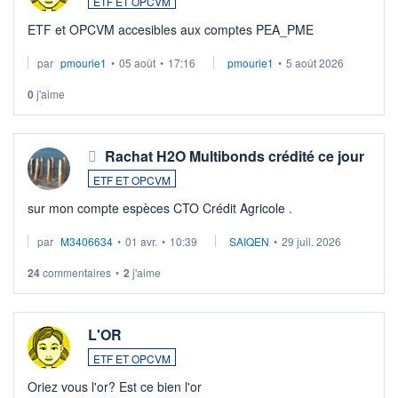
ETF ET OPCVM
ETF et OPCVM accesibles aux comptes PEA_PME
par
pmourie1
•
05 août
•
17:16
pmourie1
•
5 août 2026
0
j'aime
Rachat H2O Multibonds crédité ce jour
ETF ET OPCVM
sur mon compte espèces CTO Crédit Agricole .
par
M3406634
•
01 avr.
•
10:39
SAIQEN
•
29 juil. 2026
24
commentaires
•
2
j'aime
L'OR
ETF ET OPCVM
Oriez vous l'or? Est ce bien l'or