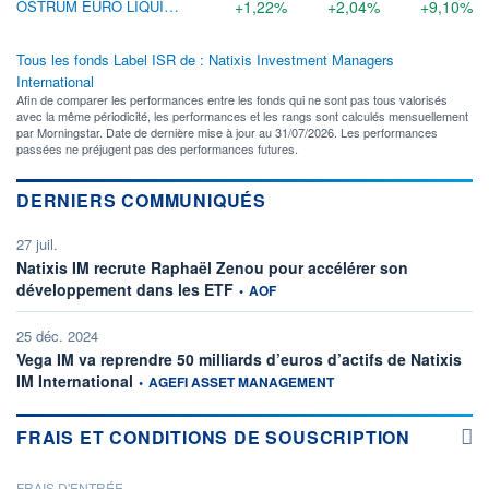
OSTRUM EURO LIQUIDITY LVNAV I (D)
+1,22%
+2,04%
+9,10%
Tous les fonds Label ISR de : Natixis Investment Managers
International
Afin de comparer les performances entre les fonds qui ne sont pas tous valorisés
avec la même périodicité, les performances et les rangs sont calculés mensuellement
par Morningstar. Date de dernière mise à jour au 31/07/2026. Les performances
passées ne préjugent pas des performances futures.
DERNIERS COMMUNIQUÉS
27 juil.
Natixis IM recrute Raphaël Zenou pour accélérer son
information fournie par
développement dans les ETF
•
AOF
25 déc. 2024
Vega IM va reprendre 50 milliards d’euros d’actifs de Natixis
information fournie par
IM International
•
AGEFI ASSET MANAGEMENT
FRAIS ET CONDITIONS DE SOUSCRIPTION
FRAIS D'ENTRÉE
PROSPECTUS