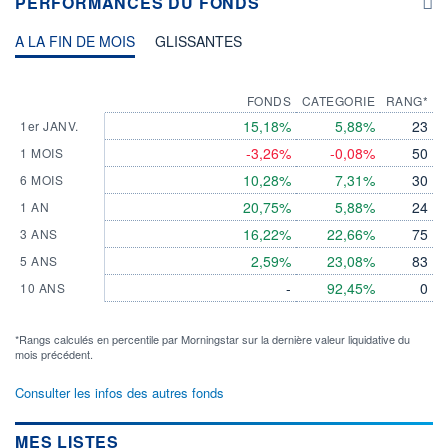
PERFORMANCES DU FONDS
A LA FIN DE MOIS
GLISSANTES
FONDS
CATEGORIE
RANG*
15,18%
5,88%
23
1er JANV.
-3,26%
-0,08%
50
1 MOIS
10,28%
7,31%
30
6 MOIS
20,75%
5,88%
24
1 AN
16,22%
22,66%
75
3 ANS
2,59%
23,08%
83
5 ANS
-
92,45%
0
10 ANS
*Rangs calculés en percentile par Morningstar sur la dernière valeur liquidative du
mois précédent.
Consulter les infos des autres fonds
MES LISTES