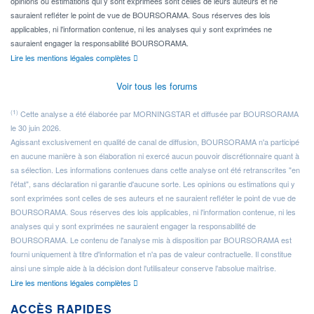
opinions ou estimations qui y sont exprimées sont celles de leurs auteurs et ne
sauraient refléter le point de vue de BOURSORAMA. Sous réserves des lois
applicables, ni l'information contenue, ni les analyses qui y sont exprimées ne
sauraient engager la responsabilité BOURSORAMA.
Lire les mentions légales complètes
Voir tous les forums
(1)
Cette analyse a été élaborée par MORNINGSTAR et diffusée par BOURSORAMA
le 30 juin 2026.
Agissant exclusivement en qualité de canal de diffusion, BOURSORAMA n'a participé
en aucune manière à son élaboration ni exercé aucun pouvoir discrétionnaire quant à
sa sélection. Les informations contenues dans cette analyse ont été retranscrites "en
l'état", sans déclaration ni garantie d'aucune sorte. Les opinions ou estimations qui y
sont exprimées sont celles de ses auteurs et ne sauraient refléter le point de vue de
BOURSORAMA. Sous réserves des lois applicables, ni l'information contenue, ni les
analyses qui y sont exprimées ne sauraient engager la responsabilité de
BOURSORAMA. Le contenu de l'analyse mis à disposition par BOURSORAMA est
fourni uniquement à titre d'information et n'a pas de valeur contractuelle. Il constitue
ainsi une simple aide à la décision dont l'utilisateur conserve l'absolue maîtrise.
Lire les mentions légales complètes
ACCÈS RAPIDES