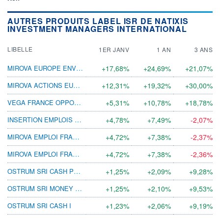
AUTRES PRODUITS LABEL ISR DE NATIXIS
INVESTMENT MANAGERS INTERNATIONAL
LIBELLE
1ER JANV
1 AN
3 ANS
MIROVA EUROPE ENVIRONNEMENT R(C) EUR
+17,68%
+24,69%
+21,07%
MIROVA ACTIONS EUROPE F(C) EUR
+12,31%
+19,32%
+30,00%
VEGA FRANCE OPPORTUNITÉS ISR RC
+5,31%
+10,78%
+18,78%
INSERTION EMPLOIS DYNAMIQUE R (C)
+4,78%
+7,49%
-2,07%
MIROVA EMPLOI FRANCE (D)
+4,72%
+7,38%
-2,37%
MIROVA EMPLOI FRANCE (C)
+4,72%
+7,38%
-2,36%
OSTRUM SRI CASH PLUS I (C) EUR
+1,25%
+2,09%
+9,28%
OSTRUM SRI MONEY HORIZON I
+1,25%
+2,10%
+9,53%
OSTRUM SRI CASH I
+1,23%
+2,06%
+9,19%