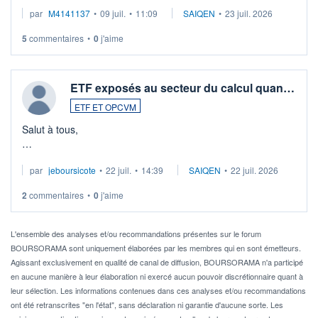
Merci de vos conseils
par
M4141137
•
09 juil.
•
11:09
SAIQEN
•
23 juil. 2026
5
commentaires
•
0
j'aime
ETF exposés au secteur du calcul quan…
ETF ET OPCVM
Salut à tous,
Je cherche à investir sur le secteur du calcul quantique, mais
par
jeboursicote
•
22 juil.
•
14:39
SAIQEN
•
22 juil. 2026
via un ETF plutôt que des actions individuelles.
2
commentaires
•
0
j'aime
Idéalement, je voudrais qu'il soit éligible au PEA.
Pour l' ...
L'ensemble des analyses et/ou recommandations présentes sur le forum
BOURSORAMA sont uniquement élaborées par les membres qui en sont émetteurs.
Agissant exclusivement en qualité de canal de diffusion, BOURSORAMA n'a participé
en aucune manière à leur élaboration ni exercé aucun pouvoir discrétionnaire quant à
leur sélection. Les informations contenues dans ces analyses et/ou recommandations
ont été retranscrites "en l'état", sans déclaration ni garantie d'aucune sorte. Les