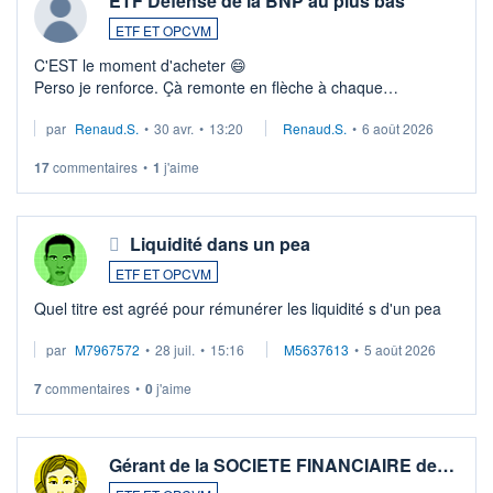
ETF Défense de la BNP au plus bas
ETF ET OPCVM
C'EST le moment d'acheter 😄​
Perso je renforce. Çà remonte en flèche à chaque
suspission d'accord dans.la guerre du moyen-orient.
par
Renaud.S.
•
30 avr.
•
13:20
Renaud.S.
•
6 août 2026
Investissement long terme tip top pour sa retraite.
LU3 ...
17
commentaires
•
1
j'aime
Liquidité dans un pea
ETF ET OPCVM
Quel titre est agréé pour rémunérer les liquidité s d'un pea
par
M7967572
•
28 juil.
•
15:16
M5637613
•
5 août 2026
7
commentaires
•
0
j'aime
Gérant de la SOCIETE FINANCIAIRE de…