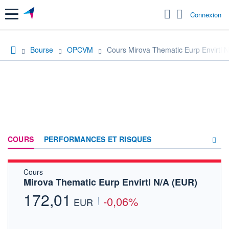
Menu
Connexion
Bourse
OPCVM
Cours Mirova Thematic Eurp Envirtl 
COURS
PERFORMANCES ET RISQUES
Cours
COMPOSITION
Mirova Thematic Eurp Envirtl N/A (EUR)
ACTUALITÉS
172,01
-0,06%
EUR
FORUM
HISTORIQUE