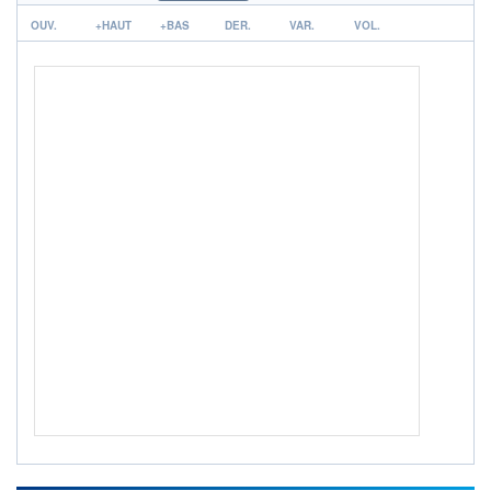
r
OUV.
ACTIF NET (EUR)
+HAUT
+BAS
DER.
VAR.
VOL.
1 520M / 31.07.26
NOTATION MORNINGSTAR ⁽¹⁾
RISQUE DU FONDS (SRI)
4
/7
ISR
Ce fonds détient le Label ISR (Investissement Social
+ PORTEFEUILLE
+ LISTE