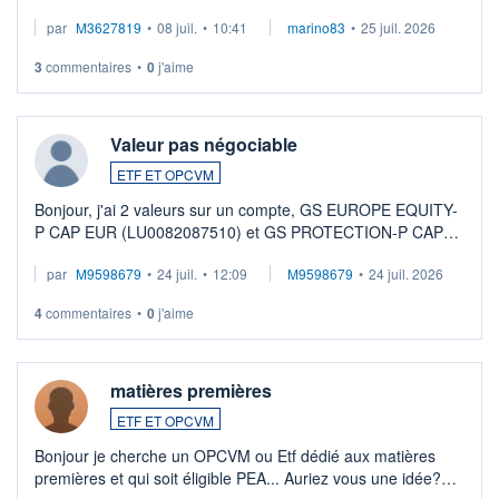
par
M3627819
•
08 juil.
•
10:41
marino83
•
25 juil. 2026
3
commentaires
•
0
j'aime
Valeur pas négociable
ETF ET OPCVM
Bonjour, j'ai 2 valeurs sur un compte, GS EUROPE EQUITY-
P CAP EUR (LU0082087510) et GS PROTECTION-P CAP
EUR (LU0546913194), que je souhaite vendre. Lorsque je
par
M9598679
•
24 juil.
•
12:09
M9598679
•
24 juil. 2026
veux procéder à la vente, on me signale ...
4
commentaires
•
0
j'aime
matières premières
ETF ET OPCVM
Bonjour je cherche un OPCVM ou Etf dédié aux matières
premières et qui soit éligible PEA... Auriez vous une idée?