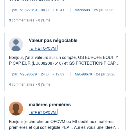
par
M3627819
•
08 juil.
•
10:41
marino83
•
25 juil. 2026
3
commentaires
•
0
j'aime
Valeur pas négociable
ETF ET OPCVM
Bonjour, j'ai 2 valeurs sur un compte, GS EUROPE EQUITY-
P CAP EUR (LU0082087510) et GS PROTECTION-P CAP
EUR (LU0546913194), que je souhaite vendre. Lorsque je
par
M9598679
•
24 juil.
•
12:09
M9598679
•
24 juil. 2026
veux procéder à la vente, on me signale ...
4
commentaires
•
0
j'aime
matières premières
ETF ET OPCVM
Bonjour je cherche un OPCVM ou Etf dédié aux matières
premières et qui soit éligible PEA... Auriez vous une idée?