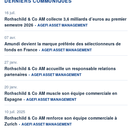
DERNIERS COMMUNIQUÉS
16 juil.
Rothschild & Co AM collecte 3,6 milliards d’euros au premier
information fournie par
semestre 2026
•
AGEFI ASSET MANAGEMENT
07 avr.
Amundi devient la marque préférée des sélectionneurs de
information fournie par
fonds en France
•
AGEFI ASSET MANAGEMENT
27 janv.
Rothschild & Co AM accueille un responsable relations
information fournie par
partenaires
•
AGEFI ASSET MANAGEMENT
20 janv.
Rothschild & Co AM muscle son équipe commerciale en
information fournie par
Espagne
•
AGEFI ASSET MANAGEMENT
10 juil. 2025
Rothschild & Co AM renforce son équipe commerciale à
information fournie par
Zurich
•
AGEFI ASSET MANAGEMENT