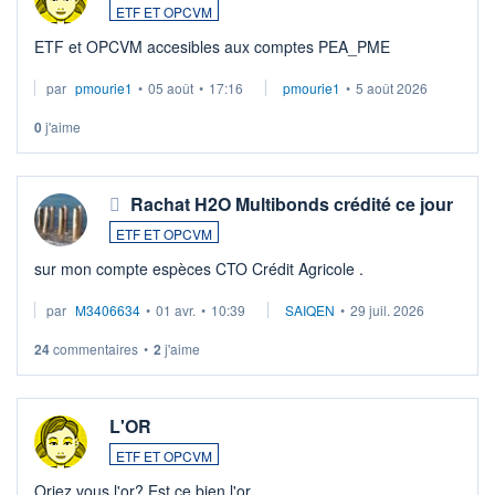
ETF ET OPCVM
ETF et OPCVM accesibles aux comptes PEA_PME
par
pmourie1
•
05 août
•
17:16
pmourie1
•
5 août 2026
0
j'aime
Rachat H2O Multibonds crédité ce jour
ETF ET OPCVM
sur mon compte espèces CTO Crédit Agricole .
par
M3406634
•
01 avr.
•
10:39
SAIQEN
•
29 juil. 2026
24
commentaires
•
2
j'aime
L'OR
ETF ET OPCVM
Oriez vous l'or? Est ce bien l'or