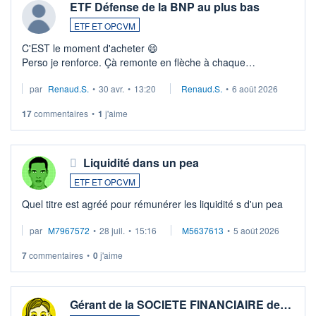
ETF Défense de la BNP au plus bas
ETF ET OPCVM
C'EST le moment d'acheter 😄​
Perso je renforce. Çà remonte en flèche à chaque
suspission d'accord dans.la guerre du moyen-orient.
par
Renaud.S.
•
30 avr.
•
13:20
Renaud.S.
•
6 août 2026
Investissement long terme tip top pour sa retraite.
LU3 ...
17
commentaires
•
1
j'aime
Liquidité dans un pea
ETF ET OPCVM
Quel titre est agréé pour rémunérer les liquidité s d'un pea
par
M7967572
•
28 juil.
•
15:16
M5637613
•
5 août 2026
7
commentaires
•
0
j'aime
Gérant de la SOCIETE FINANCIAIRE de…