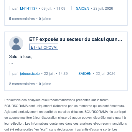
Merci de vos conseils
par
M4141137
•
09 juil.
•
11:09
SAIQEN
•
23 juil. 2026
5
commentaires
•
0
j'aime
ETF exposés au secteur du calcul quan…
ETF ET OPCVM
Salut à tous,
Je cherche à investir sur le secteur du calcul quantique, mais
par
jeboursicote
•
22 juil.
•
14:39
SAIQEN
•
22 juil. 2026
via un ETF plutôt que des actions individuelles.
2
commentaires
•
0
j'aime
Idéalement, je voudrais qu'il soit éligible au PEA.
Pour l' ...
L'ensemble des analyses et/ou recommandations présentes sur le forum
BOURSORAMA sont uniquement élaborées par les membres qui en sont émetteurs.
Agissant exclusivement en qualité de canal de diffusion, BOURSORAMA n'a participé
en aucune manière à leur élaboration ni exercé aucun pouvoir discrétionnaire quant à
leur sélection. Les informations contenues dans ces analyses et/ou recommandations
ont été retranscrites "en l'état", sans déclaration ni garantie d'aucune sorte. Les