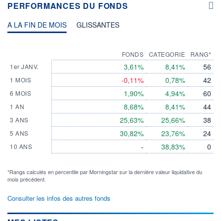
PERFORMANCES DU FONDS
A LA FIN DE MOIS
GLISSANTES
FONDS
CATEGORIE
RANG*
3,61%
8,41%
56
1er JANV.
-0,11%
0,78%
42
1 MOIS
1,90%
4,94%
60
6 MOIS
8,68%
8,41%
44
1 AN
25,63%
25,66%
38
3 ANS
30,82%
23,76%
24
5 ANS
-
38,83%
0
10 ANS
*Rangs calculés en percentile par Morningstar sur la dernière valeur liquidative du
mois précédent.
Consulter les infos des autres fonds