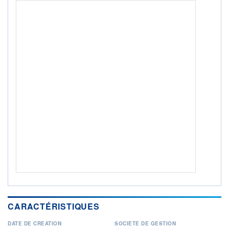
ACTIF NET (EUR)
219M / 31.07.26
NOTATION MORNINGSTAR ⁽¹⁾
RISQUE DU FONDS (SRI)
3
/7
+ PORTEFEUILLE
+ LISTE
CARACTÉRISTIQUES
DATE DE CRÉATION
SOCIÉTÉ DE GESTION