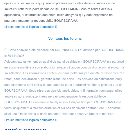
opinions ou estimations qui y sont exprimées sont celles de leurs auteurs et ne
sauraient refléter le point de vue de BOURSORAMA. Sous réserves des lois
applicables, ni l'information contenue, ni les analyses qui y sont exprimées ne
sauraient engager la responsabilité BOURSORAMA.
Lire les mentions légales complètes
Voir tous les forums
(1)
Cette analyse a été élaborée par MORNINGSTAR et diffusée par BOURSORAMA
le 30 juin 2026.
Agissant exclusivement en qualité de canal de diffusion, BOURSORAMA n'a participé
en aucune manière à son élaboration ni exercé aucun pouvoir discrétionnaire quant à
sa sélection. Les informations contenues dans cette analyse ont été retranscrites "en
l'état", sans déclaration ni garantie d'aucune sorte. Les opinions ou estimations qui y
sont exprimées sont celles de ses auteurs et ne sauraient refléter le point de vue de
BOURSORAMA. Sous réserves des lois applicables, ni l'information contenue, ni les
analyses qui y sont exprimées ne sauraient engager la responsabilité de
BOURSORAMA. Le contenu de l'analyse mis à disposition par BOURSORAMA est
fourni uniquement à titre d'information et n'a pas de valeur contractuelle. Il constitue
ainsi une simple aide à la décision dont l'utilisateur conserve l'absolue maîtrise.
Lire les mentions légales complètes