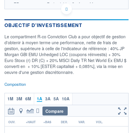
FR0013293958 - Rothschild & Co Asset Management
OPCVM DERNIER COURS CONNU AU 05/08/2026
Consulter le prospectus / DIC
OBJECTIF D'INVESTISSEMENT
160
Le compartiment R-co Conviction Club a pour objectif de gestion
155
d'obtenir à moyen terme une performance, nette de frais de
150
gestion, supérieure à celle de l'indicateur de référence : 40% JP
145
Morgan GBI EMU Unhedged LOC (coupons réinvestis) + 30%
140
Euro Stoxx (r) DR (C) + 20% MSCI Daily TR Net World Ex EMU $
03/12
02/04
converti en  + 10% [ESTER capitalisé + 0,085%], via la mise en
oeuvre d'une gestion discrétionnaire.
CATÉGORIE MORNINGSTAR
Allocation EUR Flexible
Composition
FONDS PARTENAIRES
TARIFS PRIVILÉGIÉS
0%
1M
3M
6M
1A
3A
5A
10A
ÉLIGIBILITÉ
PEA
PEA-PME
Compare
BOURSOVIE LUX
BOURSOVIE
CTO BUSINESS
r
OUV.
+HAUT
+BAS
DER.
VAR.
VOL.
Non éligible Boursobank