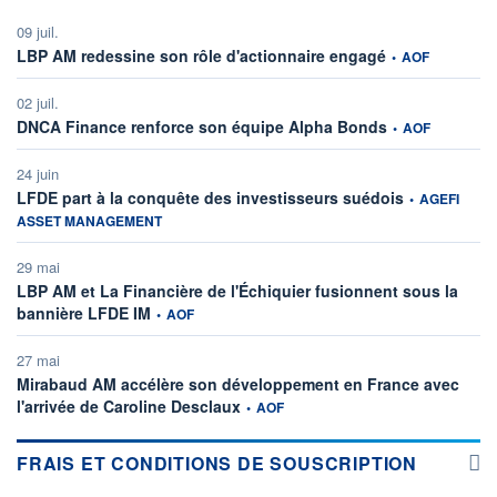
09 juil.
information fourni
LBP AM redessine son rôle d'actionnaire engagé
•
AOF
02 juil.
information fourni
DNCA Finance renforce son équipe Alpha Bonds
•
AOF
24 juin
information fou
LFDE part à la conquête des investisseurs suédois
•
AGEFI
ASSET MANAGEMENT
29 mai
LBP AM et La Financière de l'Échiquier fusionnent sous la
information fournie par
bannière LFDE IM
•
AOF
27 mai
Mirabaud AM accélère son développement en France avec
information fournie par
l'arrivée de Caroline Desclaux
•
AOF
FRAIS ET CONDITIONS DE SOUSCRIPTION