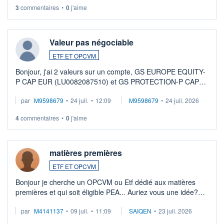
3
commentaires
•
0
j'aime
Valeur pas négociable
ETF ET OPCVM
Bonjour, j'ai 2 valeurs sur un compte, GS EUROPE EQUITY-
P CAP EUR (LU0082087510) et GS PROTECTION-P CAP
EUR (LU0546913194), que je souhaite vendre. Lorsque je
par
M9598679
•
24 juil.
•
12:09
M9598679
•
24 juil. 2026
veux procéder à la vente, on me signale ...
4
commentaires
•
0
j'aime
matières premières
ETF ET OPCVM
Bonjour je cherche un OPCVM ou Etf dédié aux matières
premières et qui soit éligible PEA... Auriez vous une idée?
Merci de vos conseils
par
M4141137
•
09 juil.
•
11:09
SAIQEN
•
23 juil. 2026