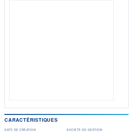
ACTIF NET (EUR)
144M / 31.07.26
NOTATION MORNINGSTAR ⁽¹⁾
RISQUE DU FONDS (SRI)
5
/7
+ PORTEFEUILLE
+ LISTE
CARACTÉRISTIQUES
DATE DE CRÉATION
SOCIÉTÉ DE GESTION