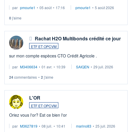
par
pmourie1
•
05 août
•
17:16
pmourie1
•
5 août 2026
0
j'aime
Rachat H2O Multibonds crédité ce jour
ETF ET OPCVM
sur mon compte espèces CTO Crédit Agricole .
par
M3406634
•
01 avr.
•
10:39
SAIQEN
•
29 juil. 2026
24
commentaires
•
2
j'aime
L'OR
ETF ET OPCVM
Oriez vous l'or? Est ce bien l'or
par
M3627819
•
08 juil.
•
10:41
marino83
•
25 juil. 2026