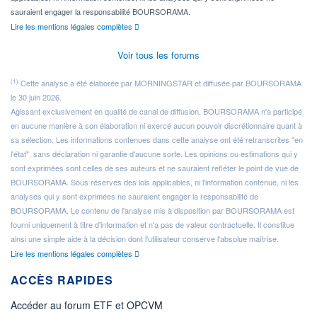
sauraient engager la responsabilité BOURSORAMA.
Lire les mentions légales complètes
Voir tous les forums
(1)
Cette analyse a été élaborée par MORNINGSTAR et diffusée par BOURSORAMA
le 30 juin 2026.
Agissant exclusivement en qualité de canal de diffusion, BOURSORAMA n'a participé
en aucune manière à son élaboration ni exercé aucun pouvoir discrétionnaire quant à
sa sélection. Les informations contenues dans cette analyse ont été retranscrites "en
l'état", sans déclaration ni garantie d'aucune sorte. Les opinions ou estimations qui y
sont exprimées sont celles de ses auteurs et ne sauraient refléter le point de vue de
BOURSORAMA. Sous réserves des lois applicables, ni l'information contenue, ni les
analyses qui y sont exprimées ne sauraient engager la responsabilité de
BOURSORAMA. Le contenu de l'analyse mis à disposition par BOURSORAMA est
fourni uniquement à titre d'information et n'a pas de valeur contractuelle. Il constitue
ainsi une simple aide à la décision dont l'utilisateur conserve l'absolue maîtrise.
Lire les mentions légales complètes
ACCÈS RAPIDES
Accéder au forum ETF et OPCVM