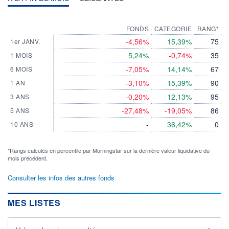
FONDS
CATEGORIE
RANG*
-4,56%
15,39%
75
1er JANV.
5,24%
-0,74%
35
1 MOIS
-7,05%
14,14%
67
6 MOIS
-3,10%
15,39%
90
1 AN
-0,20%
12,13%
95
3 ANS
-27,48%
-19,05%
86
5 ANS
-
36,42%
0
10 ANS
*Rangs calculés en percentile par Morningstar sur la dernière valeur liquidative du
mois précédent.
Consulter les infos des autres fonds
MES LISTES