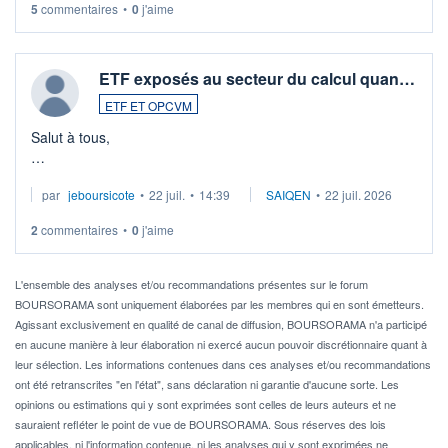
5
commentaires
•
0
j'aime
ETF exposés au secteur du calcul quan…
ETF ET OPCVM
Salut à tous,
Je cherche à investir sur le secteur du calcul quantique, mais
par
jeboursicote
•
22 juil.
•
14:39
SAIQEN
•
22 juil. 2026
via un ETF plutôt que des actions individuelles.
2
commentaires
•
0
j'aime
Idéalement, je voudrais qu'il soit éligible au PEA.
Pour l' ...
L'ensemble des analyses et/ou recommandations présentes sur le forum
BOURSORAMA sont uniquement élaborées par les membres qui en sont émetteurs.
Agissant exclusivement en qualité de canal de diffusion, BOURSORAMA n'a participé
en aucune manière à leur élaboration ni exercé aucun pouvoir discrétionnaire quant à
leur sélection. Les informations contenues dans ces analyses et/ou recommandations
ont été retranscrites "en l'état", sans déclaration ni garantie d'aucune sorte. Les
opinions ou estimations qui y sont exprimées sont celles de leurs auteurs et ne
sauraient refléter le point de vue de BOURSORAMA. Sous réserves des lois
applicables, ni l'information contenue, ni les analyses qui y sont exprimées ne