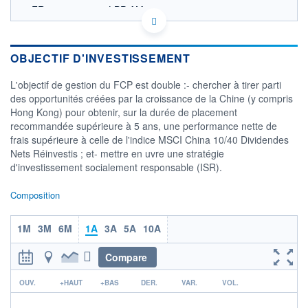
FR0013262433 - LBP AM
OPCVM DERNIER COURS CONNU AU 06/08/2026
Consulter le prospectus / DIC
OBJECTIF D'INVESTISSEMENT
120
L'objectif de gestion du FCP est double :- chercher à tirer parti
110
des opportunités créées par la croissance de la Chine (y compris
100
Hong Kong) pour obtenir, sur la durée de placement
90
recommandée supérieure à 5 ans, une performance nette de
80
frais supérieure à celle de l'indice MSCI China 10/40 Dividendes
08/12
10/04
Nets Réinvestis ; et- mettre en uvre une stratégie
d'investissement socialement responsable (ISR).
CATÉGORIE MORNINGSTAR
Actions Chine
Composition
FONDS PARTENAIRES
TARIFS PRIVILÉGIÉS
0%
1M
3M
6M
1A
3A
5A
10A
ÉLIGIBILITÉ
PEA
PEA-PME
Compare
BOURSOVIE LUX
BOURSOVIE
CTO BUSINESS
r
OUV.
+HAUT
+BAS
DER.
VAR.
VOL.
Non éligible Boursobank