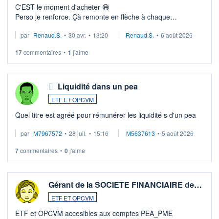
C'EST le moment d'acheter 😄​
Perso je renforce. Çà remonte en flèche à chaque
suspission d'accord dans.la guerre du moyen-orient.
par
Renaud.S.
•
30 avr.
•
13:20
Renaud.S.
•
6 août 2026
Investissement long terme tip top pour sa retraite.
LU3 ...
17
commentaires
•
1
j'aime
Liquidité dans un pea
ETF ET OPCVM
Quel titre est agréé pour rémunérer les liquidité s d'un pea
par
M7967572
•
28 juil.
•
15:16
M5637613
•
5 août 2026
7
commentaires
•
0
j'aime
Gérant de la SOCIETE FINANCIAIRE de…
ETF ET OPCVM
ETF et OPCVM accesibles aux comptes PEA_PME