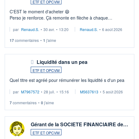
ETF ET OPCVM
C'EST le moment d'acheter 😄​
Perso je renforce. Çà remonte en flèche à chaque
suspission d'accord dans.la guerre du moyen-orient.
par
Renaud.S.
•
30 avr.
•
13:20
Renaud.S.
•
6 août 2026
Investissement long terme tip top pour sa retraite.
LU3 ...
17
commentaires
•
1
j'aime
Liquidité dans un pea
ETF ET OPCVM
Quel titre est agréé pour rémunérer les liquidité s d'un pea
par
M7967572
•
28 juil.
•
15:16
M5637613
•
5 août 2026
7
commentaires
•
0
j'aime
Gérant de la SOCIETE FINANCIAIRE de…
ETF ET OPCVM