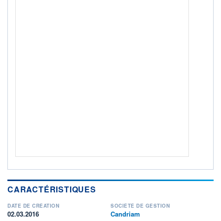
ACTIF NET (EUR)
1 400M / 31.07.26
NOTATION MORNINGSTAR ⁽¹⁾
RISQUE DU FONDS (SRI)
1
/7
+ PORTEFEUILLE
+ LISTE
CARACTÉRISTIQUES
DATE DE CRÉATION
SOCIÉTÉ DE GESTION
02.03.2016
Candriam