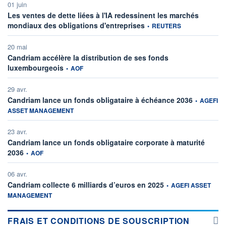
01 juin
Les ventes de dette liées à l'IA redessinent les marchés
information fournie par
mondiaux des obligations d'entreprises
•
REUTERS
20 mai
Candriam accélère la distribution de ses fonds
information fournie par
luxembourgeois
•
AOF
29 avr.
information 
Candriam lance un fonds obligataire à échéance 2036
•
AGEFI
ASSET MANAGEMENT
23 avr.
Candriam lance un fonds obligataire corporate à maturité
information fournie par
2036
•
AOF
06 avr.
information fournie par
Candriam collecte 6 milliards d’euros en 2025
•
AGEFI ASSET
MANAGEMENT
FRAIS ET CONDITIONS DE SOUSCRIPTION