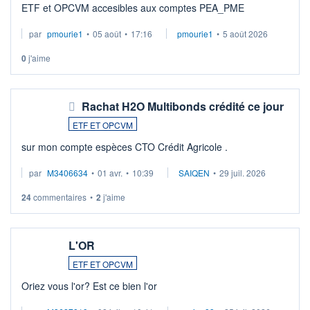
ETF et OPCVM accesibles aux comptes PEA_PME
par
pmourie1
•
05 août
•
17:16
pmourie1
•
5 août 2026
0
j'aime
Rachat H2O Multibonds crédité ce jour
ETF ET OPCVM
sur mon compte espèces CTO Crédit Agricole .
par
M3406634
•
01 avr.
•
10:39
SAIQEN
•
29 juil. 2026
24
commentaires
•
2
j'aime
L'OR
ETF ET OPCVM
Oriez vous l'or? Est ce bien l'or