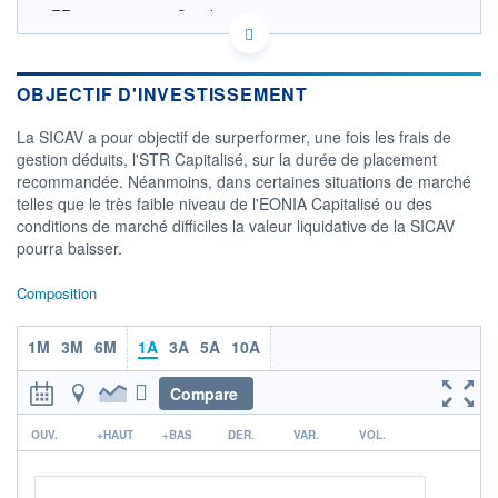
FR0013106689 - Candriam
OPCVM DERNIER COURS CONNU AU 05/08/2026
Consulter le prospectus / DIC
OBJECTIF D'INVESTISSEMENT
1 150
La SICAV a pour objectif de surperformer, une fois les frais de
1 140
gestion déduits, l'STR Capitalisé, sur la durée de placement
recommandée. Néanmoins, dans certaines situations de marché
1 130
telles que le très faible niveau de l'EONIA Capitalisé ou des
1 120
conditions de marché difficiles la valeur liquidative de la SICAV
03/12
06/04
pourra baisser.
CATÉGORIE MORNINGSTAR
Composition
Monétaires EUR
FONDS PARTENAIRES
1M
3M
6M
1A
3A
5A
10A
TARIFS PRIVILÉGIÉS
0%
Compare
ÉLIGIBILITÉ
PEA
PEA-PME
BOURSOVIE LUX
BOURSOVIE
r
OUV.
+HAUT
+BAS
DER.
VAR.
VOL.
CTO BUSINESS
Non éligible Boursobank