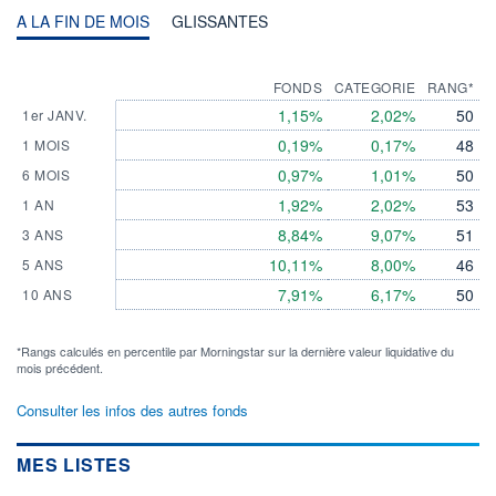
A LA FIN DE MOIS
GLISSANTES
FONDS
CATEGORIE
RANG*
1,15%
2,02%
50
1er JANV.
0,19%
0,17%
48
1 MOIS
0,97%
1,01%
50
6 MOIS
1,92%
2,02%
53
1 AN
8,84%
9,07%
51
3 ANS
10,11%
8,00%
46
5 ANS
7,91%
6,17%
50
10 ANS
*Rangs calculés en percentile par Morningstar sur la dernière valeur liquidative du
mois précédent.
Consulter les infos des autres fonds
MES LISTES