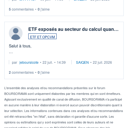
5
commentaires
•
0
j'aime
ETF exposés au secteur du calcul quan…
ETF ET OPCVM
Salut à tous,
Je cherche à investir sur le secteur du calcul quantique, mais
par
jeboursicote
•
22 juil.
•
14:39
SAIQEN
•
22 juil. 2026
via un ETF plutôt que des actions individuelles.
2
commentaires
•
0
j'aime
Idéalement, je voudrais qu'il soit éligible au PEA.
Pour l' ...
L'ensemble des analyses et/ou recommandations présentes sur le forum
BOURSORAMA sont uniquement élaborées par les membres qui en sont émetteurs.
Agissant exclusivement en qualité de canal de diffusion, BOURSORAMA n'a participé
en aucune manière à leur élaboration ni exercé aucun pouvoir discrétionnaire quant à
leur sélection. Les informations contenues dans ces analyses et/ou recommandations
ont été retranscrites "en l'état", sans déclaration ni garantie d'aucune sorte. Les
opinions ou estimations qui y sont exprimées sont celles de leurs auteurs et ne
sauraient refléter le point de vue de BOURSORAMA. Sous réserves des lois