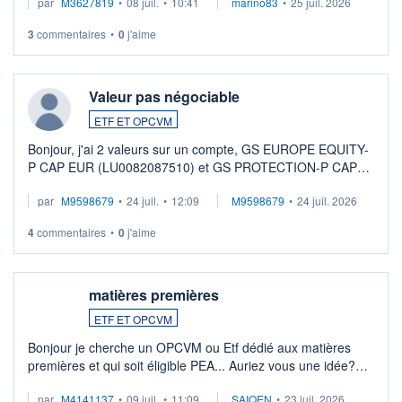
par
M3627819
•
08 juil.
•
10:41
marino83
•
25 juil. 2026
3
commentaires
•
0
j'aime
Valeur pas négociable
ETF ET OPCVM
Bonjour, j'ai 2 valeurs sur un compte, GS EUROPE EQUITY-
P CAP EUR (LU0082087510) et GS PROTECTION-P CAP
EUR (LU0546913194), que je souhaite vendre. Lorsque je
par
M9598679
•
24 juil.
•
12:09
M9598679
•
24 juil. 2026
veux procéder à la vente, on me signale ...
4
commentaires
•
0
j'aime
matières premières
ETF ET OPCVM
Bonjour je cherche un OPCVM ou Etf dédié aux matières
premières et qui soit éligible PEA... Auriez vous une idée?
Merci de vos conseils
par
M4141137
•
09 juil.
•
11:09
SAIQEN
•
23 juil. 2026