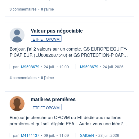
3
commentaires
•
0
j'aime
Valeur pas négociable
ETF ET OPCVM
Bonjour, j'ai 2 valeurs sur un compte, GS EUROPE EQUITY-
P CAP EUR (LU0082087510) et GS PROTECTION-P CAP
EUR (LU0546913194), que je souhaite vendre. Lorsque je
par
M9598679
•
24 juil.
•
12:09
M9598679
•
24 juil. 2026
veux procéder à la vente, on me signale ...
4
commentaires
•
0
j'aime
matières premières
ETF ET OPCVM
Bonjour je cherche un OPCVM ou Etf dédié aux matières
premières et qui soit éligible PEA... Auriez vous une idée?
Merci de vos conseils
par
M4141137
•
09 juil.
•
11:09
SAIQEN
•
23 juil. 2026