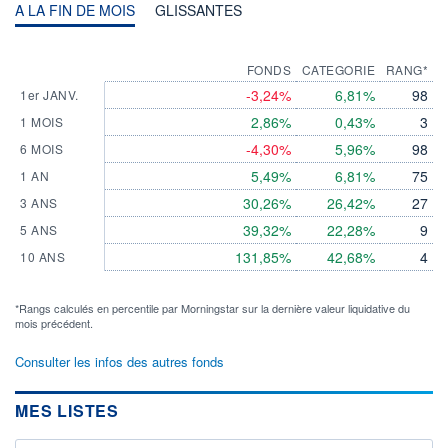
A LA FIN DE MOIS
GLISSANTES
FONDS
CATEGORIE
RANG*
-3,24%
6,81%
98
1er JANV.
2,86%
0,43%
3
1 MOIS
-4,30%
5,96%
98
6 MOIS
5,49%
6,81%
75
1 AN
30,26%
26,42%
27
3 ANS
39,32%
22,28%
9
5 ANS
131,85%
42,68%
4
10 ANS
*Rangs calculés en percentile par Morningstar sur la dernière valeur liquidative du
mois précédent.
Consulter les infos des autres fonds
MES LISTES