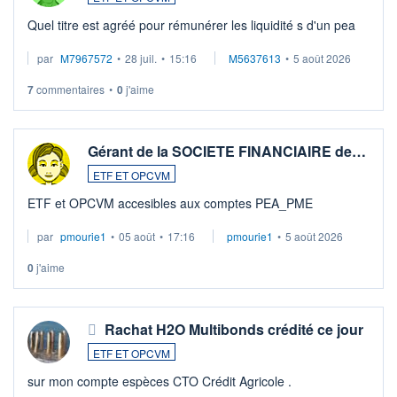
Quel titre est agréé pour rémunérer les liquidité s d'un pea
par
M7967572
•
28 juil.
•
15:16
M5637613
•
5 août 2026
7
commentaires
•
0
j'aime
Gérant de la SOCIETE FINANCIAIRE de…
ETF ET OPCVM
ETF et OPCVM accesibles aux comptes PEA_PME
par
pmourie1
•
05 août
•
17:16
pmourie1
•
5 août 2026
0
j'aime
Rachat H2O Multibonds crédité ce jour
ETF ET OPCVM
sur mon compte espèces CTO Crédit Agricole .