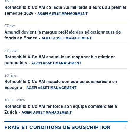
16 juil.
Rothschild & Co AM collecte 3,6 milliards d’euros au premier
information fournie par
semestre 2026
•
AGEFI ASSET MANAGEMENT
07 avr.
Amundi devient la marque préférée des sélectionneurs de
information fournie par
fonds en France
•
AGEFI ASSET MANAGEMENT
27 janv.
Rothschild & Co AM accueille un responsable relations
information fournie par
partenaires
•
AGEFI ASSET MANAGEMENT
20 janv.
Rothschild & Co AM muscle son équipe commerciale en
information fournie par
Espagne
•
AGEFI ASSET MANAGEMENT
10 juil. 2025
Rothschild & Co AM renforce son équipe commerciale à
information fournie par
Zurich
•
AGEFI ASSET MANAGEMENT
FRAIS ET CONDITIONS DE SOUSCRIPTION