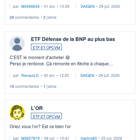
par
M3406634
•
01 avr.
•
10:39
SAIQEN
•
29 juil. 2026
24
commentaires
•
2
j'aime
ETF Défense de la BNP au plus bas
ETF ET OPCVM
C'EST le moment d'acheter 😄​
Perso je renforce. Çà remonte en flèche à chaque
suspission d'accord dans.la guerre du moyen-orient.
par
Renaud.S.
•
30 avr.
•
13:20
SAIQEN
•
26 juil. 2026
Investissement long terme tip top pour sa retraite.
LU3 ...
15
commentaires
•
1
j'aime
L'OR
ETF ET OPCVM
Oriez vous l'or? Est ce bien l'or
par
M3627819
•
08 juil.
•
10:41
marino83
•
25 juil. 2026