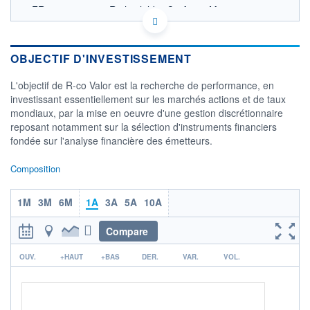
FR0012406163 - Rothschild & Co Asset Management
OPCVM DERNIER COURS CONNU AU 04/08/2026
Consulter le prospectus / DIC
OBJECTIF D'INVESTISSEMENT
2 800
L'objectif de R-co Valor est la recherche de performance, en
2 600
investissant essentiellement sur les marchés actions et de taux
mondiaux, par la mise en oeuvre d'une gestion discrétionnaire
2 400
reposant notamment sur la sélection d'instruments financiers
2 200
fondée sur l'analyse financière des émetteurs.
02/12
01/04
Composition
CATÉGORIE MORNINGSTAR
Allocation EUR Flexible -
International
1M
3M
6M
1A
3A
5A
10A
FONDS PARTENAIRES
Compare
TARIFS PRIVILÉGIÉS
0%
r
ÉLIGIBILITÉ
OUV.
+HAUT
+BAS
DER.
VAR.
VOL.
PEA
PEA-PME
BOURSOVIE LUX
BOURSOVIE
CTO BUSINESS
Non éligible Boursobank