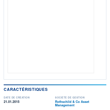
ACTIF NET (EUR)
10 582M / 31.07.26
NOTATION MORNINGSTAR ⁽¹⁾
RISQUE DU FONDS (SRI)
4
/7
+ PORTEFEUILLE
+ LISTE
CARACTÉRISTIQUES
DATE DE CRÉATION
SOCIÉTÉ DE GESTION
21.01.2015
Rothschild & Co Asset
Management