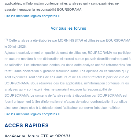
applicables, ni l'information contenue, ni les analyses qui y sont exprimées ne
sauraient engager la responsabilité BOURSORAMA.
Lire les mentions légales complètes
Voir tous les forums
(1)
Cette analyse a été élaborée par MORNINGSTAR et diffusée par BOURSORAMA
le 30 juin 2026.
Agissant exclusivement en qualité de canal de diffusion, BOURSORAMA n'a participé
en aucune manière à son élaboration ni exercé aucun pouvoir discrétionnaire quant à
sa sélection. Les informations contenues dans cette analyse ont été retranscrites "en
l'état", sans déclaration ni garantie d'aucune sorte. Les opinions ou estimations qui y
sont exprimées sont celles de ses auteurs et ne sauraient refléter le point de vue de
BOURSORAMA. Sous réserves des lois applicables, ni l'information contenue, ni les
analyses qui y sont exprimées ne sauraient engager la responsabilité de
BOURSORAMA. Le contenu de l'analyse mis à disposition par BOURSORAMA est
fourni uniquement à titre d'information et n'a pas de valeur contractuelle. Il constitue
ainsi une simple aide à la décision dont l'utilisateur conserve l'absolue maîtrise.
Lire les mentions légales complètes
ACCÈS RAPIDES
Accéder au forum ETF et OPCVM