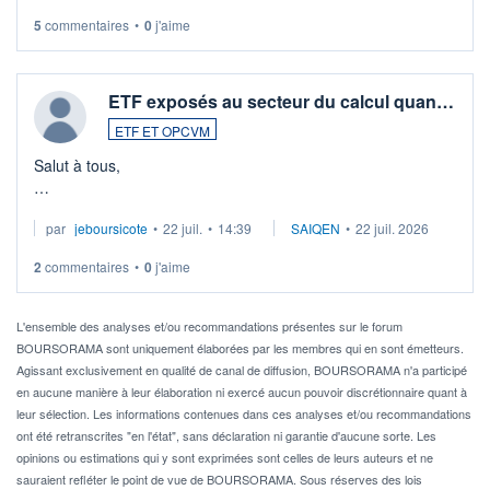
5
commentaires
•
0
j'aime
ETF exposés au secteur du calcul quan…
ETF ET OPCVM
Salut à tous,
Je cherche à investir sur le secteur du calcul quantique, mais
par
jeboursicote
•
22 juil.
•
14:39
SAIQEN
•
22 juil. 2026
via un ETF plutôt que des actions individuelles.
2
commentaires
•
0
j'aime
Idéalement, je voudrais qu'il soit éligible au PEA.
Pour l' ...
L'ensemble des analyses et/ou recommandations présentes sur le forum
BOURSORAMA sont uniquement élaborées par les membres qui en sont émetteurs.
Agissant exclusivement en qualité de canal de diffusion, BOURSORAMA n'a participé
en aucune manière à leur élaboration ni exercé aucun pouvoir discrétionnaire quant à
leur sélection. Les informations contenues dans ces analyses et/ou recommandations
ont été retranscrites "en l'état", sans déclaration ni garantie d'aucune sorte. Les
opinions ou estimations qui y sont exprimées sont celles de leurs auteurs et ne
sauraient refléter le point de vue de BOURSORAMA. Sous réserves des lois