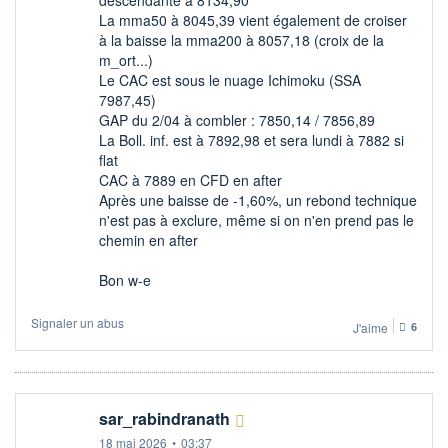
La mma50 à 8045,39 vient également de croiser
à la baisse la mma200 à 8057,18 (croix de la
m_ort...)
Le CAC est sous le nuage Ichimoku (SSA
7987,45)
GAP du 2/04 à combler : 7850,14 / 7856,89
La Boll. inf. est à 7892,98 et sera lundi à 7882 si
flat
CAC à 7889 en CFD en after
Après une baisse de -1,60%, un rebond technique
n'est pas à exclure, même si on n'en prend pas le
chemin en after
Bon w-e
Signaler un abus
J'aime
6
sar_rabindranath
18 mai 2026
•
03:37