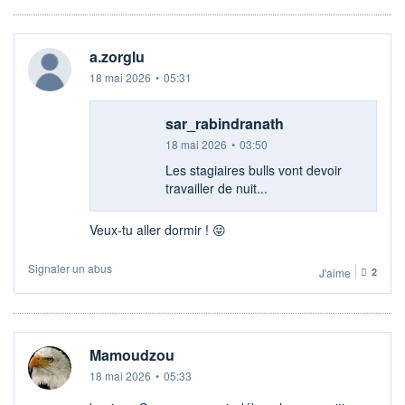
a.zorglu
18 mai 2026
•
05:31
sar_rabindranath
18 mai 2026
•
03:50
Les stagiaires bulls vont devoir
travailler de nuit...
Veux-tu aller dormir ! 😜
Signaler un abus
J'aime
2
Mamoudzou
18 mai 2026
•
05:33