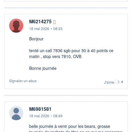
M6214275
18 mai 2026
•
08:33
Bonjour
tenté un call 7836 sgb pour 30 à 40 points ce
matin , stop vers 7810, OVB
Bonne journée
Signaler un abus
J'aime
4
M6981581
18 mai 2026
•
08:49
belle journée à venir pour les bears, grosse
journée de rachats de titre en ce qui me concerne