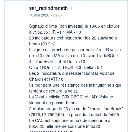
sar_rabindranath
16 mai 2026
•
09:07
Signaux d'Irma (non investie) le 16/05 en clôture
à 7952,55 : IR +1,1 MA -7,8
20 indicateurs techniques sur les 22 suivis sont
bears (90,9%)
L'algote est proche de passer baissière : R voisin
de +10 et/ou MA voisin de -10 avec TradeBOn >
4, TradeBOff < -4 et Delta >10
On a TBOn +1,7, TBOff -3,3, Delta +5,1
Les 2 indicateurs qui résistent sont la Volat.de
Chaikin et l'ATR10
Ils montrent une résistance des institutionnels qui
tentent de réduire la volat.
La Volat.implicite (VIX CBOE) et l'AD_Volume
viennent de passer bears
2er bloc rouge de 23 pts sur le "Three Line Break"
(7976,12-7952,55), le précédent datait du 04/05
Le CAC est sous une mma7 descendante à
8056,25, elle-même sous une mma20
descendante à 8134,90