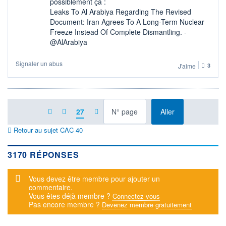
possiblement ça :
Leaks To Al Arabiya Regarding The Revised
Document: Iran Agrees To A Long-Term Nuclear
Freeze Instead Of Complete Dismantling. -
@AlArabiya
Signaler un abus
J'aime
3
à la page
27
Aller
Retour au sujet CAC 40
3170 RÉPONSES
Message d'alerte
Vous devez être membre pour ajouter un
commentaire.
Vous êtes déjà membre ?
Connectez-vous
Pas encore membre ?
Devenez membre gratuitement