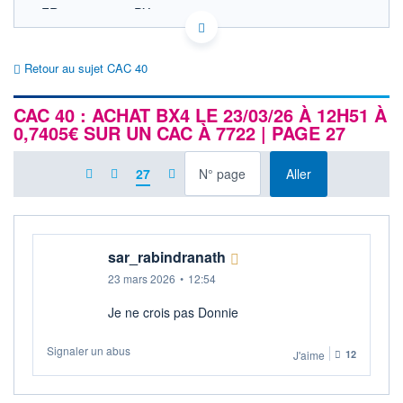
FR0003500008 PX1
EURONEXT PARIS DONNÉES TEMPS RÉEL
Politique d'exécution
Retour au sujet CAC 40
8 760
CAC 40 : ACHAT BX4 LE 23/03/26 À 12H51 À
8 740
0,7405€ SUR UN CAC À 7722 | PAGE 27
8 720
8 700
à la page
27
Aller
8 680
11h53
14h46
OUVERTURE
CLÔTURE VEILLE
8 712,29
8 699,71
sar_rabindranath
+ HAUT
+ BAS
23 mars 2026
•
12:54
8 755,03
8 697,19
+HAUT 1ER
+BAS 1ER
Je ne crois pas Donnie
JANVIER
JANVIER
8 755,03
7 505,27
Signaler un abus
J'aime
12
VOLUME
DERNIER ÉCHANGE
3 363 M€
07.08.26 / 18:05:02