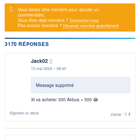
+ ALERTE
+ LISTE
Message d'alerte
Vous devez être membre pour ajouter un
commentaire.
Vous êtes déjà membre ?
Connectez-vous
Pas encore membre ?
Devenez membre gratuitement
3170 RÉPONSES
Jack02
15 mai 2026
•
08:40
Message supprimé
Xi va acheter 300 Airbus = 500 😂
Signaler un abus
J'aime
2