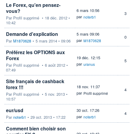
Le Forex, qu'en pensez-
vous?
6 mars 10:56
3
par
noterb1
Par
Profil supprimé
•
18 déc. 2012 •
10:42
Demande d'explication
5 mars 09:06
0
par
Par
M1870628
•
5 mars 2014 • 09:06
M1870628
Préférez les OPTIONS aux
Forex
19 déc. 12:15
5
par
uranus
Par
Profil supprimé
•
6 août 2012 •
07:49
Site français de cashback
forex !!!
18 nov. 11:37
4
par
Profil supprimé
Par
Profil supprimé
•
5 nov. 2013 •
10:57
eur/usd
30 oct. 17:26
4
par
Par
noterb1
•
29 oct. 2013 • 17:22
noterb1
Comment bien choisir son
23 oct. 19:43