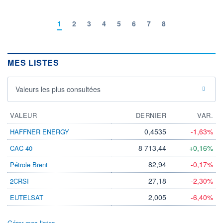
1
2
3
4
5
6
7
8
MES LISTES
Valeurs les plus consultées
VALEUR
DERNIER
VAR.
0,4535
-1,63%
HAFFNER ENERGY
8 713,44
+0,16%
CAC 40
82,94
-0,17%
Pétrole Brent
27,18
-2,30%
2CRSI
2,005
-6,40%
EUTELSAT
Gérer mes listes