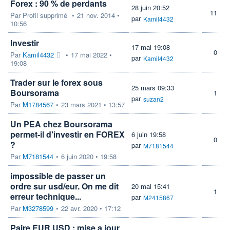
Forex : 90 % de perdants
28 juin 20:52
11
Par
Profil supprimé
•
21 nov. 2014 •
par
Kamil4432
10:56
Investir
17 mai 19:08
0
Par
Kamil4432
•
17 mai 2022 •
par
Kamil4432
19:08
Trader sur le forex sous
25 mars 09:33
Boursorama
1
par
suzan2
Par
M1784567
•
23 mars 2021 • 13:57
Un PEA chez Boursorama
permet-il d'investir en FOREX
6 juin 19:58
0
?
par
M7181544
Par
M7181544
•
6 juin 2020 • 19:58
impossible de passer un
ordre sur usd/eur. On me dit
20 mai 15:41
1
erreur technique...
par
M2415867
Par
M3278599
•
22 avr. 2020 • 17:12
Paire EUR USD : mise a jour