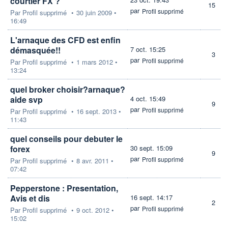
courtier FX ?
15
par
Profil supprimé
Par
Profil supprimé
•
30 juin 2009 •
16:49
L'arnaque des CFD est enfin
démasquée!!
7 oct. 15:25
3
par
Profil supprimé
Par
Profil supprimé
•
1 mars 2012 •
13:24
quel broker choisir?arnaque?
aide svp
4 oct. 15:49
9
par
Profil supprimé
Par
Profil supprimé
•
16 sept. 2013 •
11:43
quel conseils pour debuter le
forex
30 sept. 15:09
9
par
Profil supprimé
Par
Profil supprimé
•
8 avr. 2011 •
07:42
Pepperstone : Presentation,
Avis et dis
16 sept. 14:17
2
par
Profil supprimé
Par
Profil supprimé
•
9 oct. 2012 •
15:02