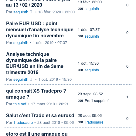
13 févr. 23:00
au 13 / 02 / 2020
0
par
seguinth
Par
seguinth
•
13 févr. 2020 • 23:00
Paire EUR USD : point
mensuel d'analyse technique
1 déc. 07:37
0
dynamique fin novembre
par
seguinth
Par
seguinth
•
1 déc. 2019 • 07:37
Analyse technique
dynamique de la paire
1 oct. 15:30
EUR/USD en fin de 3eme
0
par
seguinth
trimestre 2019
Par
seguinth
•
1 oct. 2019 • 15:30
qui connait XS Tradepro ?
23 sept. 23:52
arnaque ?
1
par
Profil supprimé
Par
thie.saf
•
17 mars 2019 • 20:21
Salut c'est Trado et sa eurusd
28 août 05:06
0
par
Par
Tradosaure
•
28 août 2018 • 05:06
Tradosaure
etoro est il une arnaque ou