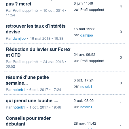
pas ? merci
6 juin 11:49
4
par
Profil supprimé
Par
Profil supprimé
•
10 oct. 2014 •
11:54
retrouver les taux d'intérêts
16 mai 19:38
devise
0
par
damijoo
Par
damijoo
•
16 mai 2018 • 19:38
Réduction du levier sur Forex
et CFD
24 avr. 06:52
0
par
Profil supprimé
Par
Profil supprimé
•
24 avr. 2018 •
06:52
résumé d'une petite
6 oct. 17:24
semaine...
0
par
noterb1
Par
noterb1
•
6 oct. 2017 • 17:24
qui prend une louche ....
2 oct. 08:02
1
par
Par
noterb1
•
1 oct. 2017 • 19:46
noterb1
Conseils pour trader
débutant
28 nov. 11:42
1