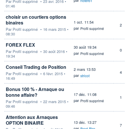
par
noterb1
Par
Profil supprimé
•
23 avr. 2016 •
01:46
choisir un courtiers options
binaires
1 oct. 11:54
2
par
Profil supprimé
Par
Profil supprimé
•
16 mars 2015 •
08:30
FOREX FLEX
30 août 19:34
0
Par
Profil supprimé
•
30 août 2016 •
par
Profil supprimé
19:34
Conseil Trading de Position
2 mars 13:53
4
Par
Profil supprimé
•
6 févr. 2015 •
par
stricot
16:49
Bonus 100 % - Arnaque ou
bonne affaire?
17 déc. 11:08
1
par
Profil supprimé
Par
Profil supprimé
•
22 mars 2015 •
09:46
Attention aux Arnaques
OPTION BINAIRE
13 déc. 13:27
7
par
Brad-Pire