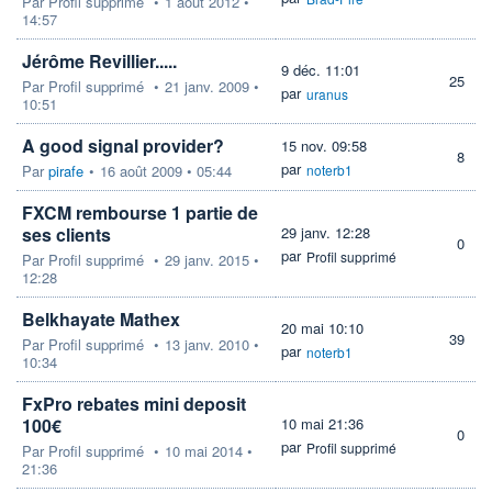
Par
Profil supprimé
•
1 août 2012 •
14:57
Jérôme Revillier.....
9 déc. 11:01
25
Par
Profil supprimé
•
21 janv. 2009 •
par
uranus
10:51
A good signal provider?
15 nov. 09:58
8
par
Par
pirafe
•
16 août 2009 • 05:44
noterb1
FXCM rembourse 1 partie de
ses clients
29 janv. 12:28
0
par
Profil supprimé
Par
Profil supprimé
•
29 janv. 2015 •
12:28
Belkhayate Mathex
20 mai 10:10
39
Par
Profil supprimé
•
13 janv. 2010 •
par
noterb1
10:34
FxPro rebates mini deposit
100€
10 mai 21:36
0
par
Profil supprimé
Par
Profil supprimé
•
10 mai 2014 •
21:36