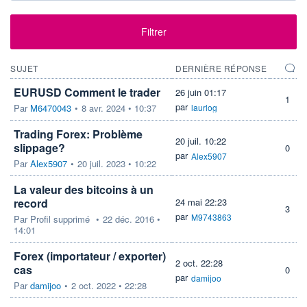
Filtrer
SUJET
DERNIÈRE RÉPONSE
EURUSD Comment le trader
26 juin 01:17
1
par
Par
M6470043
•
8 avr. 2024 • 10:37
laurlog
Trading Forex: Problème
20 juil. 10:22
slippage?
0
par
Alex5907
Par
Alex5907
•
20 juil. 2023 • 10:22
La valeur des bitcoins à un
record
24 mai 22:23
3
par
M9743863
Par
Profil supprimé
•
22 déc. 2016 •
14:01
Forex (importateur / exporter)
2 oct. 22:28
cas
0
par
damijoo
Par
damijoo
•
2 oct. 2022 • 22:28